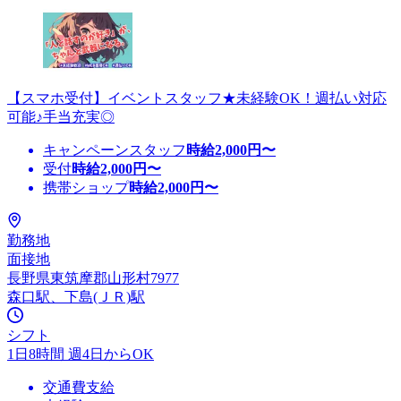
【スマホ受付】イベントスタッフ★未経験OK！週払い対応
可能♪手当充実◎
キャンペーンスタッフ
時給
2,000
円〜
受付
時給
2,000
円〜
携帯ショップ
時給
2,000
円〜
勤務地
面接地
長野県東筑摩郡山形村7977
森口駅、下島(ＪＲ)駅
シフト
1日8時間 週4日からOK
交通費支給