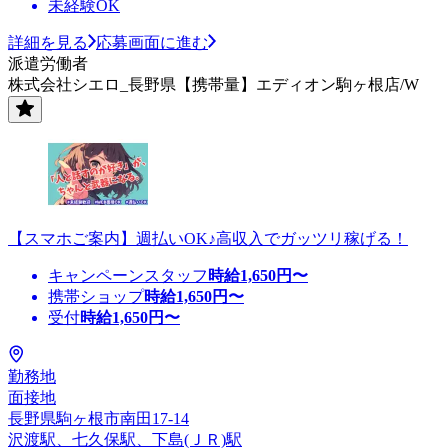
未経験OK
詳細を見る
応募画面に進む
派遣労働者
株式会社シエロ_長野県【携帯量】エディオン駒ヶ根店/W
【スマホご案内】週払いOK♪高収入でガッツリ稼げる！
キャンペーンスタッフ
時給
1,650
円〜
携帯ショップ
時給
1,650
円〜
受付
時給
1,650
円〜
勤務地
面接地
長野県駒ヶ根市南田17-14
沢渡駅、七久保駅、下島(ＪＲ)駅