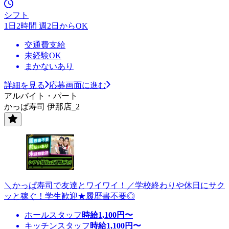
シフト
1日2時間 週2日からOK
交通費支給
未経験OK
まかないあり
詳細を見る
応募画面に進む
アルバイト・パート
かっぱ寿司 伊那店_2
＼かっぱ寿司で友達とワイワイ！／学校終わりや休日にサク
ッと稼ぐ！学生歓迎★履歴書不要◎
ホールスタッフ
時給
1,100
円〜
キッチンスタッフ
時給
1,100
円〜