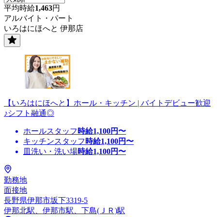
平均時給
1,463
円
アルバイト・パート
いろはにほへと 伊那店
【いろはにほへと】ホール・キッチン | バイトデビュー歓迎
♪シフト融通◎
ホールスタッフ
時給
1,100
円〜
キッチンスタッフ
時給
1,100
円〜
皿洗い・洗い場
時給
1,100
円〜
勤務地
面接地
長野県伊那市坂下3319-5
伊那北駅、伊那市駅、下島(ＪＲ)駅