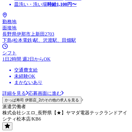
皿洗い・洗い場
時給
1,100
円〜
勤務地
面接地
長野県伊那市上新田2703
下島(松本電鉄)駅、沢渡駅、田畑駅
シフト
1日2時間 週2日からOK
交通費支給
未経験OK
まかないあり
詳細を見る
応募画面に進む
かっぱ寿司 伊那店_2のその他の求人を見る
派遣労働者
株式会社シエロ_長野県【★】ヤマダ電器テックランドアイ
シティ松本店/KB6