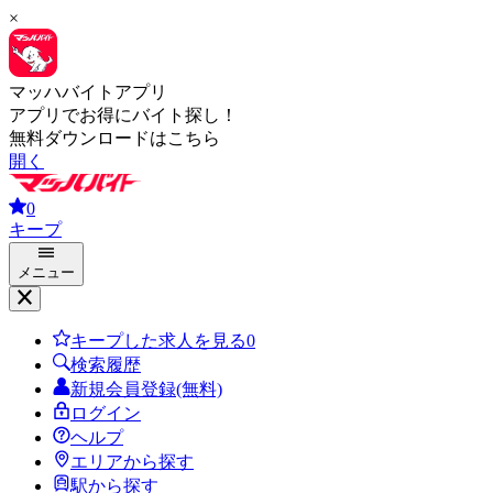
×
マッハバイトアプリ
アプリでお得にバイト探し！
無料ダウンロードはこちら
開く
0
キープ
メニュー
キープした求人を見る
0
検索履歴
新規会員登録(無料)
ログイン
ヘルプ
エリアから探す
駅から探す