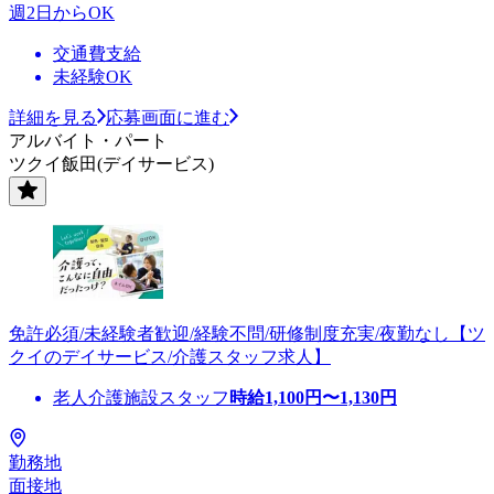
週2日からOK
交通費支給
未経験OK
詳細を見る
応募画面に進む
アルバイト・パート
ツクイ飯田(デイサービス)
免許必須/未経験者歓迎/経験不問/研修制度充実/夜勤なし【ツ
クイのデイサービス/介護スタッフ求人】
老人介護施設スタッフ
時給
1,100
円〜
1,130
円
勤務地
面接地