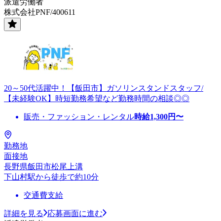
派遣労働者
株式会社PNF/400611
20～50代活躍中！【飯田市】ガソリンスタンドスタッフ/
【未経験OK】時短勤務希望など勤務時間の相談◎◎
販売・ファッション・レンタル
時給
1,300
円〜
勤務地
面接地
長野県飯田市松尾上溝
下山村駅から徒歩で約10分
交通費支給
詳細を見る
応募画面に進む