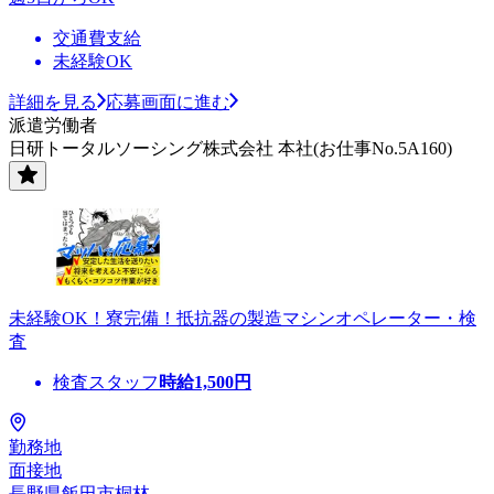
交通費支給
未経験OK
詳細を見る
応募画面に進む
派遣労働者
日研トータルソーシング株式会社 本社(お仕事No.5A160)
未経験OK！寮完備！抵抗器の製造マシンオペレーター・検
査
検査スタッフ
時給
1,500
円
勤務地
面接地
長野県飯田市桐林