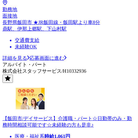
勤務地
面接地
長野県飯田市 ★JR飯田線・飯田駅より車8分
鼎駅、伊那上郷駅、下山村駅
交通費支給
未経験OK
詳細を見る
応募画面に進む
アルバイト・パート
株式会社スタッフサービス/H10332936
【飯田市/デイサービス】介護職・パート☆日勤帯のみ・勤
務時間相談可能です☆未経験の方も是非♪
医療・福祉系
時給
1,061
円