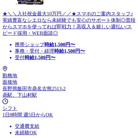
★＼＼入社祝金最大10万円／／★スマホのご案内スタッフ♪
実績豊富なシエロなら未経験でも安心のサポート体制◎普段
からスマホを使ってれば即戦力！高収入＆嬉しい週払い/ス
ピード採用・WEB面談◎
携帯ショップ
時給
1,500
円〜
事務・受付・経理
時給
1,500
円〜
受付
時給
1,500
円〜
勤務地
面接地
長野県飯田市鼎名古熊2513-2
鼎駅、下山村駅
シフト
1日8時間 週5日からOK
交通費支給
未経験OK