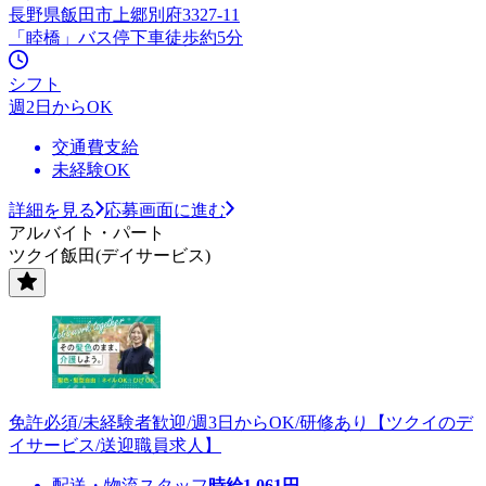
長野県飯田市上郷別府3327-11
「睦橋」バス停下車徒歩約5分
シフト
週2日からOK
交通費支給
未経験OK
詳細を見る
応募画面に進む
アルバイト・パート
ツクイ飯田(デイサービス)
免許必須/未経験者歓迎/週3日からOK/研修あり【ツクイのデ
イサービス/送迎職員求人】
配送・物流スタッフ
時給
1,061
円