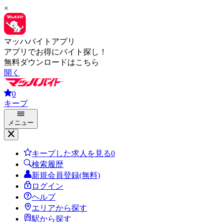
×
マッハバイトアプリ
アプリでお得にバイト探し！
無料ダウンロードはこちら
開く
0
キープ
メニュー
キープした求人を見る
0
検索履歴
新規会員登録(無料)
ログイン
ヘルプ
エリアから探す
駅から探す