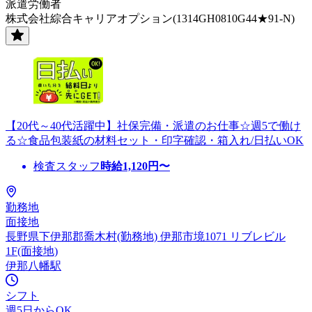
派遣労働者
株式会社綜合キャリアオプション(1314GH0810G44★91-N)
【20代～40代活躍中】社保完備・派遣のお仕事☆週5で働け
る☆食品包装紙の材料セット・印字確認・箱入れ/日払いOK
検査スタッフ
時給
1,120
円〜
勤務地
面接地
長野県下伊那郡喬木村(勤務地) 伊那市境1071 リブレビル
1F(面接地)
伊那八幡駅
シフト
週5日からOK