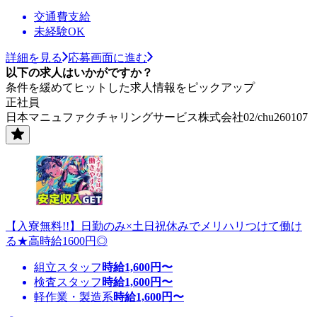
交通費支給
未経験OK
詳細を見る
応募画面に進む
以下の求人はいかがですか？
条件を緩めてヒットした求人情報をピックアップ
正社員
日本マニュファクチャリングサービス株式会社02/chu260107
【入寮無料!!】日勤のみ×土日祝休みでメリハリつけて働け
る★高時給1600円◎
組立スタッフ
時給
1,600
円〜
検査スタッフ
時給
1,600
円〜
軽作業・製造系
時給
1,600
円〜