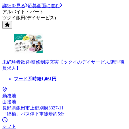
詳細を見る
応募画面に進む
アルバイト・パート
ツクイ飯田(デイサービス)
未経験者歓迎/研修制度充実【ツクイのデイサービス/調理職
員求人】
フード系
時給
1,061
円
勤務地
面接地
長野県飯田市上郷別府3327-11
「睦橋」バス停下車徒歩約5分
シフト