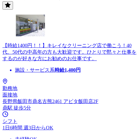
【時給1400円！！】キレイなクリーニング店で働こう！40
代、50代の中高年の方も大歓迎です。ひとりで黙々と仕事を
するのが好きな方にお勧めのお仕事です。
施設・サービス系
時給
1,400
円
勤務地
面接地
長野県飯田市鼎名古熊2461 アピタ飯田店2F
鼎駅 徒歩5分
シフト
1日6時間 週3日からOK