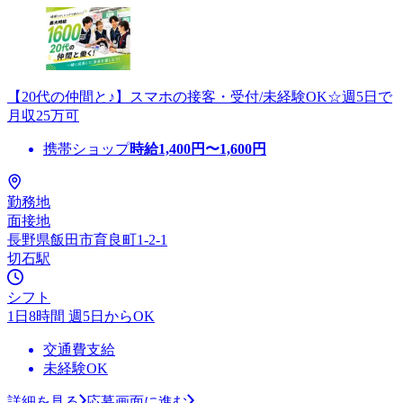
【20代の仲間と♪】スマホの接客・受付/未経験OK☆週5日で
月収25万可
携帯ショップ
時給
1,400
円〜
1,600
円
勤務地
面接地
長野県飯田市育良町1-2-1
切石駅
シフト
1日8時間 週5日からOK
交通費支給
未経験OK
詳細を見る
応募画面に進む