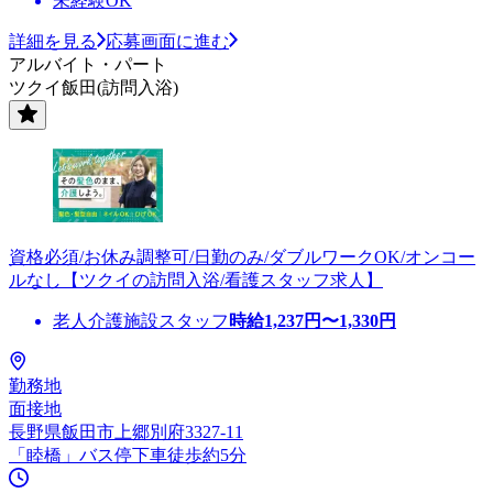
未経験OK
詳細を見る
応募画面に進む
アルバイト・パート
ツクイ飯田(訪問入浴)
資格必須/お休み調整可/日勤のみ/ダブルワークOK/オンコー
ルなし【ツクイの訪問入浴/看護スタッフ求人】
老人介護施設スタッフ
時給
1,237
円〜
1,330
円
勤務地
面接地
長野県飯田市上郷別府3327-11
「睦橋」バス停下車徒歩約5分