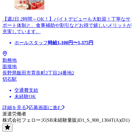
【週2日 2時間～OK！】バイトデビューも大歓迎！丁寧なサ
ポート体制と、食事補助や割引などお得で嬉しいメリットが
充実しています。
ホールスタッフ
時給
1,100
円〜
1,375
円
勤務地
面接地
長野県飯田市育良町2丁目24番地2
切石駅
交通費支給
未経験OK
詳細を見る
応募画面に進む
派遣労働者
株式会社フェローズ(SB未経験量販)D1_S_900_1304T(A)(D1)