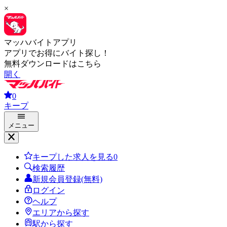
×
マッハバイトアプリ
アプリでお得にバイト探し！
無料ダウンロードはこちら
開く
0
キープ
メニュー
キープした求人を見る
0
検索履歴
新規会員登録(無料)
ログイン
ヘルプ
エリアから探す
駅から探す