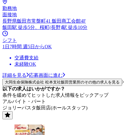
勤務地
面接地
長野県飯田市常盤町41 飯田商工会館4F
飯田駅 徒歩5分、桜町(長野)駅 徒歩10分
シフト
1日7時間 週5日からOK
交通費支給
未経験OK
詳細を見る
応募画面に進む
大同生命保険株式会社 松本支社飯田営業所のその他の求人を見る
以下の求人はいかがですか？
条件を緩めてヒットした求人情報をピックアップ
アルバイト・パート
ジョリーパスタ飯田店(ホールスタッフ)