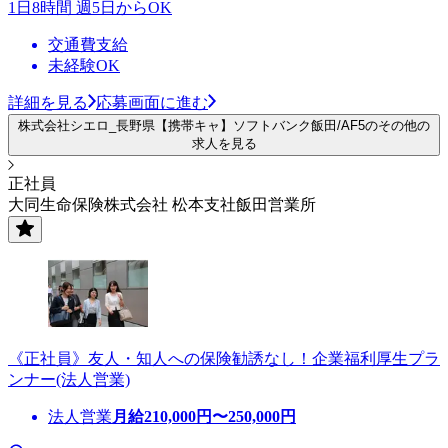
1日8時間 週5日からOK
交通費支給
未経験OK
詳細を見る
応募画面に進む
株式会社シエロ_長野県【携帯キャ】ソフトバンク飯田/AF5のその他の
求人を見る
正社員
大同生命保険株式会社 松本支社飯田営業所
《正社員》友人・知人への保険勧誘なし！企業福利厚生プラ
ンナー(法人営業)
法人営業
月給
210,000
円〜
250,000
円