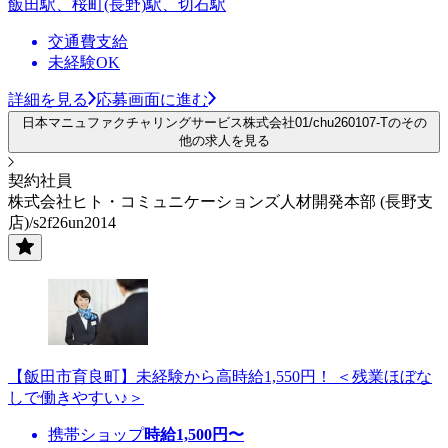
飯田駅、桜町(長野)駅、切石駅
交通費支給
未経験OK
詳細を見る
応募画面に進む
日本マニュファクチャリングサービス株式会社01/chu260107-Tのその
他の求人を見る
契約社員
株式会社ヒト・コミュニケーションズ人材開発本部 (長野支
店)/s2f26un2014
【飯田市育良町】未経験から高時給1,550円！ ＜残業ほぼな
しで働きやすい♪＞
携帯ショップ
時給
1,500
円〜