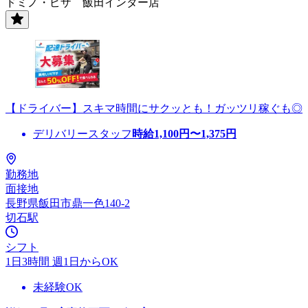
ドミノ・ピザ 飯田インター店
【ドライバー】スキマ時間にサクッとも！ガッツリ稼ぐも◎
デリバリースタッフ
時給
1,100
円〜
1,375
円
勤務地
面接地
長野県飯田市鼎一色140-2
切石駅
シフト
1日3時間 週1日からOK
未経験OK