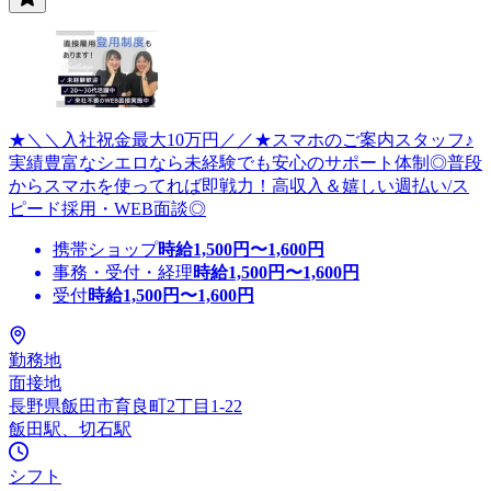
★＼＼入社祝金最大10万円／／★スマホのご案内スタッフ♪
実績豊富なシエロなら未経験でも安心のサポート体制◎普段
からスマホを使ってれば即戦力！高収入＆嬉しい週払い/ス
ピード採用・WEB面談◎
携帯ショップ
時給
1,500
円〜
1,600
円
事務・受付・経理
時給
1,500
円〜
1,600
円
受付
時給
1,500
円〜
1,600
円
勤務地
面接地
長野県飯田市育良町2丁目1-22
飯田駅、切石駅
シフト