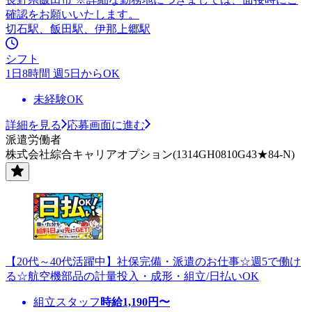
確認をお願いいたします。
切石駅、飯田駅、伊那上郷駅
シフト
1日8時間 週5日からOK
未経験OK
詳細を見る
応募画面に進む
派遣労働者
株式会社綜合キャリアオプション(1314GH0810G43★84-N)
【20代～40代活躍中】社保完備・派遣のお仕事☆週5で働け
る☆航空機部品の計量投入・成形・組立/日払いOK
組立スタッフ
時給
1,190
円〜