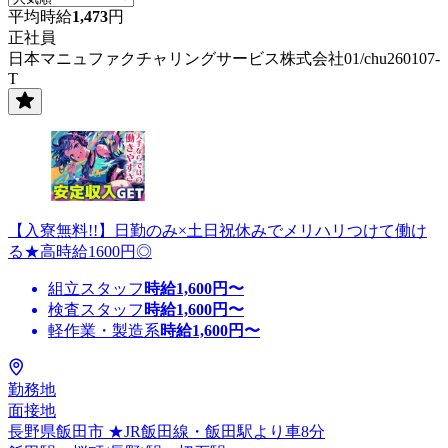
平均時給
1,473
円
正社員
日本マニュファクチャリングサービス株式会社01/chu260107-
T
【入寮無料!!】日勤のみ×土日祝休みでメリハリつけて働け
る★高時給1600円◎
組立スタッフ
時給
1,600
円〜
検査スタッフ
時給
1,600
円〜
軽作業・製造系
時給
1,600
円〜
勤務地
面接地
長野県飯田市 ★JR飯田線・飯田駅より車8分