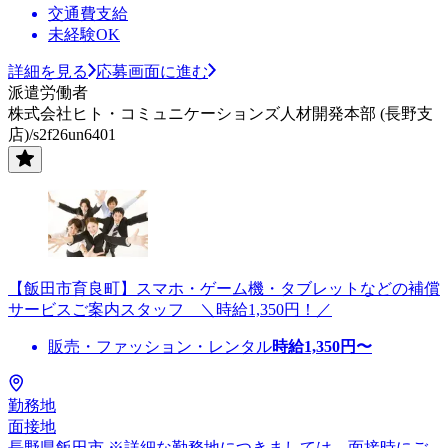
交通費支給
未経験OK
詳細を見る
応募画面に進む
派遣労働者
株式会社ヒト・コミュニケーションズ人材開発本部 (長野支
店)/s2f26un6401
【飯田市育良町】スマホ・ゲーム機・タブレットなどの補償
サービスご案内スタッフ ＼時給1,350円！／
販売・ファッション・レンタル
時給
1,350
円〜
勤務地
面接地
長野県飯田市 ※詳細な勤務地につきましては、面接時にご