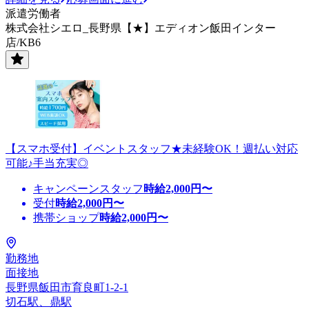
派遣労働者
株式会社シエロ_長野県【★】エディオン飯田インター
店/KB6
【スマホ受付】イベントスタッフ★未経験OK！週払い対応
可能♪手当充実◎
キャンペーンスタッフ
時給
2,000
円〜
受付
時給
2,000
円〜
携帯ショップ
時給
2,000
円〜
勤務地
面接地
長野県飯田市育良町1-2-1
切石駅、鼎駅