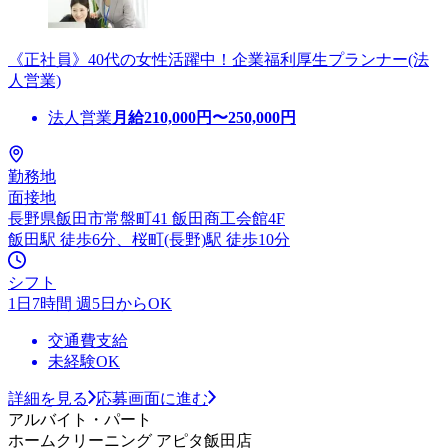
《正社員》40代の女性活躍中！企業福利厚生プランナー(法
人営業)
法人営業
月給
210,000
円〜
250,000
円
勤務地
面接地
長野県飯田市常盤町41 飯田商工会館4F
飯田駅 徒歩6分、桜町(長野)駅 徒歩10分
シフト
1日7時間 週5日からOK
交通費支給
未経験OK
詳細を見る
応募画面に進む
アルバイト・パート
ホームクリーニング アピタ飯田店