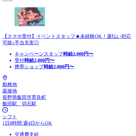
【スマホ受付】イベントスタッフ★未経験OK！週払い対応
可能♪手当充実◎
キャンペーンスタッフ
時給
2,000
円〜
受付
時給
2,000
円〜
携帯ショップ
時給
2,000
円〜
勤務地
面接地
長野県飯田市育良町
飯田駅、切石駅
シフト
1日8時間 週4日からOK
交通費支給