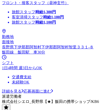
フロント・接客スタッフ（昼神玄竹）
旅館スタッフ
時給
1,300
円
客室清掃スタッフ
時給
1,100
円
旅館スタッフ
時給
1,100
円
勤務地
面接地
長野県下伊那郡阿智村下伊那郡阿智村智里３３１‐８
飯田線 飯田駅 車30分
シフト
1日4時間 週3日からOK
交通費支給
未経験OK
詳細を見る
応募画面に進む
派遣労働者
株式会社シエロ_長野県【★】飯田の携帯ショップ/KB6