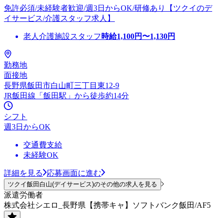
免許必須/未経験者歓迎/週3日からOK/研修あり【ツクイのデ
イサービス/介護スタッフ求人】
老人介護施設スタッフ
時給
1,100
円〜
1,130
円
勤務地
面接地
長野県飯田市白山町三丁目東12-9
JR飯田線「飯田駅」から徒歩約14分
シフト
週3日からOK
交通費支給
未経験OK
詳細を見る
応募画面に進む
ツクイ飯田白山(デイサービス)のその他の求人を見る
派遣労働者
株式会社シエロ_長野県【携帯キャ】ソフトバンク飯田/AF5