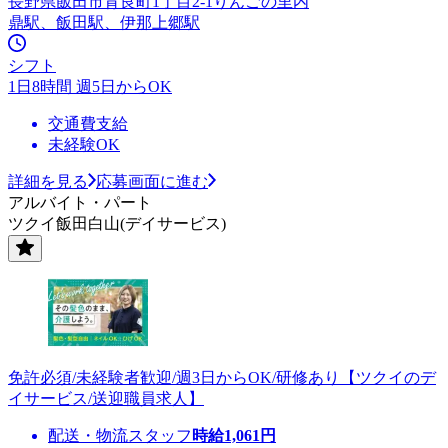
長野県飯田市育良町1丁目2-1りんごの里内
鼎駅、飯田駅、伊那上郷駅
シフト
1日8時間 週5日からOK
交通費支給
未経験OK
詳細を見る
応募画面に進む
アルバイト・パート
ツクイ飯田白山(デイサービス)
免許必須/未経験者歓迎/週3日からOK/研修あり【ツクイのデ
イサービス/送迎職員求人】
配送・物流スタッフ
時給
1,061
円