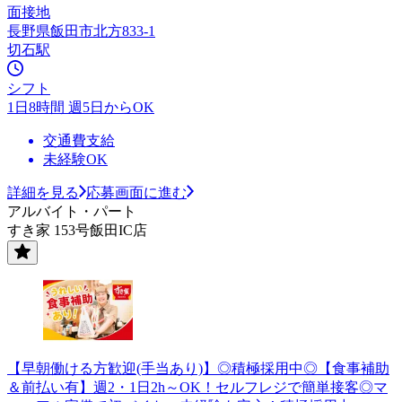
面接地
長野県飯田市北方833-1
切石駅
シフト
1日8時間 週5日からOK
交通費支給
未経験OK
詳細を見る
応募画面に進む
アルバイト・パート
すき家 153号飯田IC店
【早朝働ける方歓迎(手当あり)】◎積極採用中◎【食事補助
＆前払い有】週2・1日2h～OK！セルフレジで簡単接客◎マ