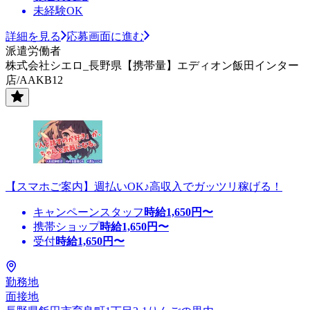
未経験OK
詳細を見る
応募画面に進む
派遣労働者
株式会社シエロ_長野県【携帯量】エディオン飯田インター
店/AAKB12
【スマホご案内】週払いOK♪高収入でガッツリ稼げる！
キャンペーンスタッフ
時給
1,650
円〜
携帯ショップ
時給
1,650
円〜
受付
時給
1,650
円〜
勤務地
面接地