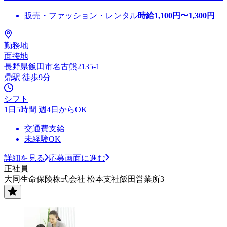
販売・ファッション・レンタル
時給
1,100
円〜
1,300
円
勤務地
面接地
長野県飯田市名古熊2135-1
鼎駅 徒歩9分
シフト
1日5時間 週4日からOK
交通費支給
未経験OK
詳細を見る
応募画面に進む
正社員
大同生命保険株式会社 松本支社飯田営業所3