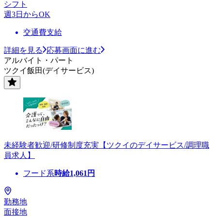
シフト
週3日からOK
交通費支給
詳細を見る
応募画面に進む
アルバイト・パート
ツクイ飯田(デイサービス)
未経験者歓迎/研修制度充実【ツクイのデイサービス/調理職
員求人】
フード系
時給
1,061
円
勤務地
面接地