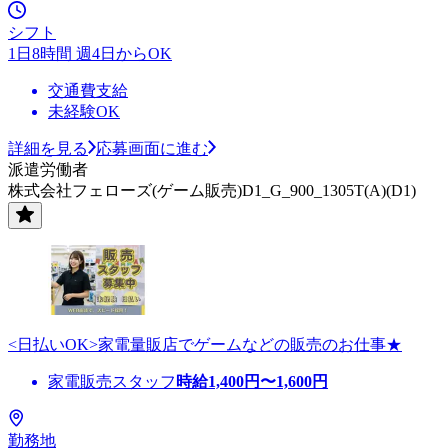
シフト
1日8時間 週4日からOK
交通費支給
未経験OK
詳細を見る
応募画面に進む
派遣労働者
株式会社フェローズ(ゲーム販売)D1_G_900_1305T(A)(D1)
<日払いOK>家電量販店でゲームなどの販売のお仕事★
家電販売スタッフ
時給
1,400
円〜
1,600
円
勤務地