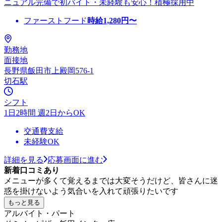
ニュアル完備で初バイト・未経験も安心！積極採用中
ファーストフード
時給
1,280
円〜
勤務地
面接地
長野県飯田市上殿岡576-1
切石駅
シフト
1日2時間 週2日からOK
交通費支給
未経験OK
詳細を見る
応募画面に進む
新着口コミあり
メニューが多くて覚えるまでは大変そうだけど、皆さんに迷
惑を掛けないよう気合いを入れて頑張りたいです
もっと見る
アルバイト・パート