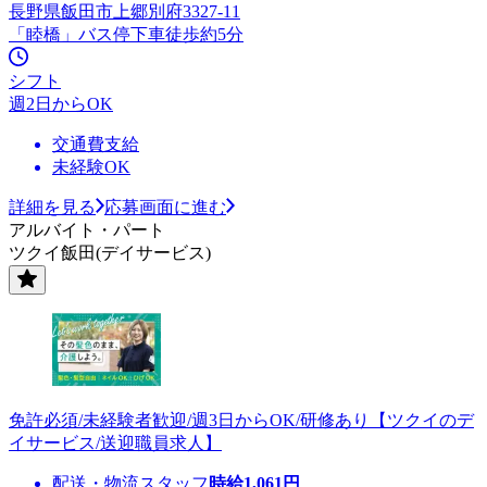
長野県飯田市上郷別府3327-11
「睦橋」バス停下車徒歩約5分
シフト
週2日からOK
交通費支給
未経験OK
詳細を見る
応募画面に進む
アルバイト・パート
ツクイ飯田(デイサービス)
免許必須/未経験者歓迎/週3日からOK/研修あり【ツクイのデ
イサービス/送迎職員求人】
配送・物流スタッフ
時給
1,061
円