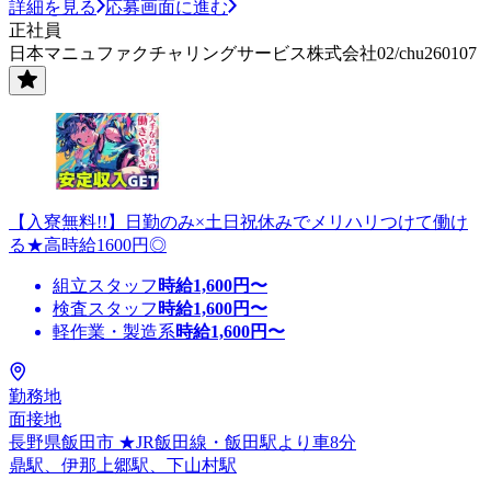
詳細を見る
応募画面に進む
正社員
日本マニュファクチャリングサービス株式会社02/chu260107
【入寮無料!!】日勤のみ×土日祝休みでメリハリつけて働け
る★高時給1600円◎
組立スタッフ
時給
1,600
円〜
検査スタッフ
時給
1,600
円〜
軽作業・製造系
時給
1,600
円〜
勤務地
面接地
長野県飯田市 ★JR飯田線・飯田駅より車8分
鼎駅、伊那上郷駅、下山村駅