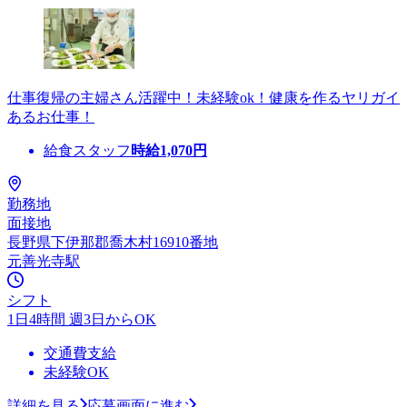
仕事復帰の主婦さん活躍中！未経験ok！健康を作るヤリガイ
あるお仕事！
給食スタッフ
時給
1,070
円
勤務地
面接地
長野県下伊那郡喬木村16910番地
元善光寺駅
シフト
1日4時間 週3日からOK
交通費支給
未経験OK
詳細を見る
応募画面に進む