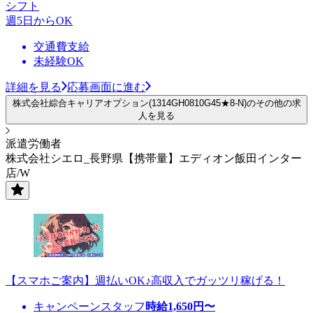
シフト
週5日からOK
交通費支給
未経験OK
詳細を見る
応募画面に進む
株式会社綜合キャリアオプション(1314GH0810G45★8-N)のその他の求
人を見る
派遣労働者
株式会社シエロ_長野県【携帯量】エディオン飯田インター
店/W
【スマホご案内】週払いOK♪高収入でガッツリ稼げる！
キャンペーンスタッフ
時給
1,650
円〜