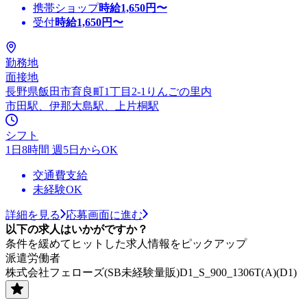
携帯ショップ
時給
1,650
円〜
受付
時給
1,650
円〜
勤務地
面接地
長野県飯田市育良町1丁目2-1りんごの里内
市田駅、伊那大島駅、上片桐駅
シフト
1日8時間 週5日からOK
交通費支給
未経験OK
詳細を見る
応募画面に進む
以下の求人はいかがですか？
条件を緩めてヒットした求人情報をピックアップ
派遣労働者
株式会社フェローズ(SB未経験量販)D1_S_900_1306T(A)(D1)