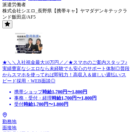
派遣労働者
株式会社シエロ_長野県【携帯キャ】ヤマダデンキテックラ
ンド飯田店/AF5
★＼＼入社祝金最大10万円／／★スマホのご案内スタッフ♪
実績豊富なシエロなら未経験でも安心のサポート体制◎普段
からスマホを使ってれば即戦力！高収入＆嬉しい週払い/ス
ピード採用・WEB面談◎
携帯ショップ
時給
1,700
円〜
1,800
円
事務・受付・経理
時給
1,700
円〜
1,800
円
受付
時給
1,700
円〜
1,800
円
勤務地
面接地