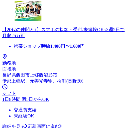
【20代の仲間と♪】スマホの接客・受付/未経験OK☆週5日で
月収25万可
携帯ショップ
時給
1,400
円〜
1,600
円
勤務地
面接地
長野県飯田市上郷飯沼1575
伊那上郷駅、元善光寺駅、桜町(長野)駅
シフト
1日8時間 週5日からOK
交通費支給
未経験OK
詳細を見る
応募画面に進む