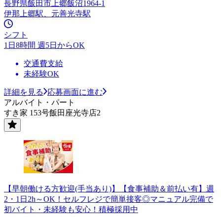
長野県飯田市上郷飯沼1964-1
伊那上郷駅、元善光寺駅
シフト
1日8時間 週5日からOK
交通費支給
未経験OK
詳細を見る
応募画面に進む
アルバイト・パート
すき家 153号飯田座光寺店2
【早朝働ける方歓迎(手当あり)】【食事補助＆前払い有】週
2・1日2h～OK！セルフレジで簡単接客◎マニュアル完備で
初バイト・未経験も安心！積極採用中