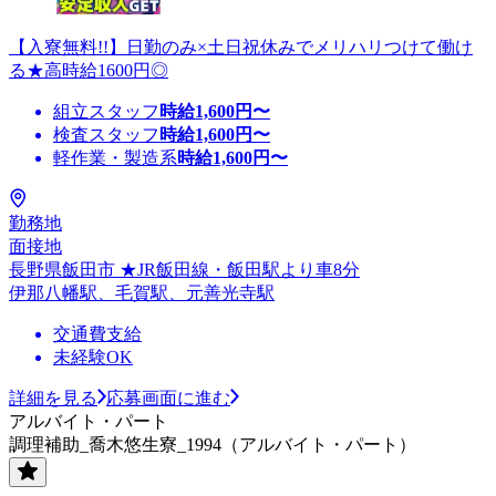
【入寮無料!!】日勤のみ×土日祝休みでメリハリつけて働け
る★高時給1600円◎
組立スタッフ
時給
1,600
円〜
検査スタッフ
時給
1,600
円〜
軽作業・製造系
時給
1,600
円〜
勤務地
面接地
長野県飯田市 ★JR飯田線・飯田駅より車8分
伊那八幡駅、毛賀駅、元善光寺駅
交通費支給
未経験OK
詳細を見る
応募画面に進む
アルバイト・パート
調理補助_喬木悠生寮_1994（アルバイト・パート）