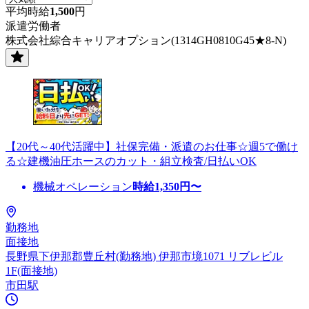
平均時給
1,500
円
派遣労働者
株式会社綜合キャリアオプション(1314GH0810G45★8-N)
【20代～40代活躍中】社保完備・派遣のお仕事☆週5で働け
る☆建機油圧ホースのカット・組立検査/日払いOK
機械オペレーション
時給
1,350
円〜
勤務地
面接地
長野県下伊那郡豊丘村(勤務地) 伊那市境1071 リブレビル
1F(面接地)
市田駅