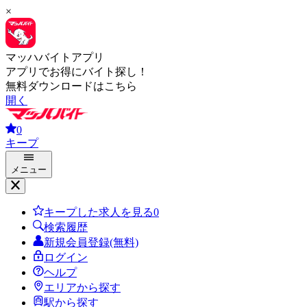
×
マッハバイトアプリ
アプリでお得にバイト探し！
無料ダウンロードはこちら
開く
0
キープ
メニュー
キープした求人を見る
0
検索履歴
新規会員登録(無料)
ログイン
ヘルプ
エリアから探す
駅から探す