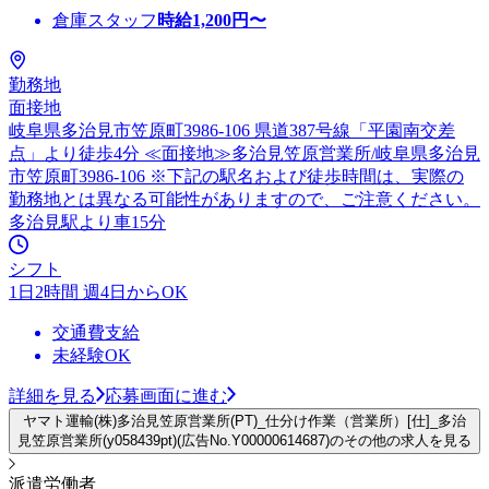
倉庫スタッフ
時給
1,200
円〜
勤務地
面接地
岐阜県多治見市笠原町3986-106 県道387号線「平園南交差
点」より徒歩4分 ≪面接地≫多治見笠原営業所/岐阜県多治見
市笠原町3986-106 ※下記の駅名および徒歩時間は、実際の
勤務地とは異なる可能性がありますので、ご注意ください。
多治見駅より車15分
シフト
1日2時間 週4日からOK
交通費支給
未経験OK
詳細を見る
応募画面に進む
ヤマト運輸(株)多治見笠原営業所(PT)_仕分け作業（営業所）[仕]_多治
見笠原営業所(y058439pt)(広告No.Y00000614687)のその他の求人を見る
派遣労働者