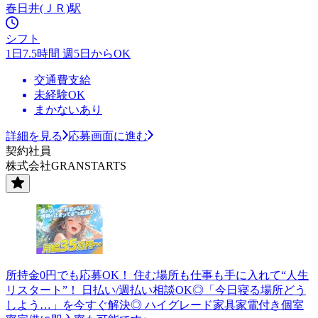
春日井(ＪＲ)駅
シフト
1日7.5時間 週5日からOK
交通費支給
未経験OK
まかないあり
詳細を見る
応募画面に進む
契約社員
株式会社GRANSTARTS
所持金0円でも応募OK！ 住む場所も仕事も手に入れて“人生
リスタート”！ 日払い/週払い相談OK◎「今日寝る場所どう
しよう…」を今すぐ解決◎ ハイグレード家具家電付き個室