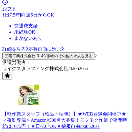
シフト
1日7.5時間 週5日からOK
交通費支給
未経験OK
まかないあり
詳細を見る
応募画面に進む
三陽工業株式会社 R_49/派岐のその他の求人を見る
派遣労働者
ライクスタッフィング株式会社/tki0520aa
【軽作業スタッフ（検品・梱包）】★WEB登録会開催中★
＜夜勤専属＞Amazon×300名大募集！モクモク作業で夜間時
給は1675円！＃日払いOK＃髪服自由/tki0520aa