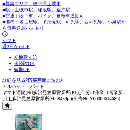
■募集エリア：岐阜県土岐市
■駅：土岐市駅、瑞浪駅、釜戸駅
■交通手段：車、バイク、自転車通勤可
■備考：名古屋駅、多治見駅、可児駅、西可児駅、小泉駅か
ら無料送迎バスあり
シフト
週3日からOK
交通費支給
未経験OK
短期OK
詳細を見る
応募画面に進む
アルバイト・パート
ヤマト運輸(株)多治見笠原営業所(PT)_仕分け作業（営業所）
[仕]_多治見笠原営業所(y058439pt)(広告No.Y00000614686)