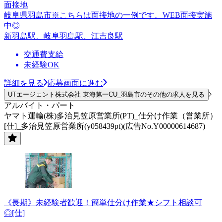
面接地
岐阜県羽島市※こちらは面接地の一例です。WEB面接実施
中◎
新羽島駅、岐阜羽島駅、江吉良駅
交通費支給
未経験OK
詳細を見る
応募画面に進む
UTエージェント株式会社 東海第一CU_羽島市のその他の求人を見る
アルバイト・パート
ヤマト運輸(株)多治見笠原営業所(PT)_仕分け作業（営業所）
[仕]_多治見笠原営業所(y058439pt)(広告No.Y00000614687)
《長期》未経験者歓迎！簡単仕分け作業★シフト相談可
◎[仕]