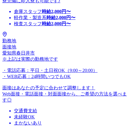
寮完備に即入寮も可能です♪
倉庫スタッフ
時給
2,000
円〜
軽作業・製造系
時給
2,000
円〜
検査スタッフ
時給
2,000
円〜
勤務地
面接地
愛知県春日井市
※上記は実際の勤務地です
・電話応募：平日・土日祝OK（9:00～20:00）
・WEB応募：24時間いつでもOK
面接はあなたの予定に合わせて調整します！
Web面接・電話面接・対面面接から、ご希望の方法を選べま
す◎
交通費支給
未経験OK
まかないあり