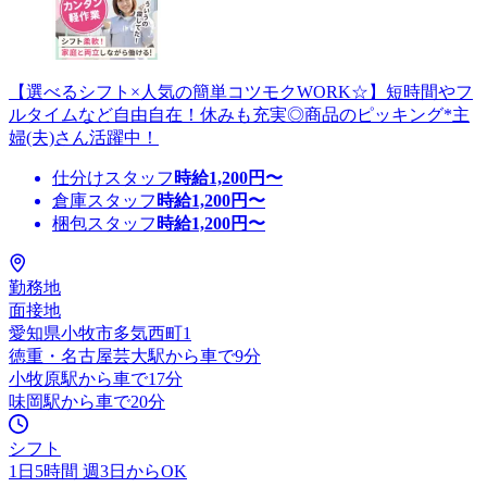
【選べるシフト×人気の簡単コツモクWORK☆】短時間やフ
ルタイムなど自由自在！休みも充実◎商品のピッキング*主
婦(夫)さん活躍中！
仕分けスタッフ
時給
1,200
円〜
倉庫スタッフ
時給
1,200
円〜
梱包スタッフ
時給
1,200
円〜
勤務地
面接地
愛知県小牧市多気西町1
徳重・名古屋芸大駅から車で9分
小牧原駅から車で17分
味岡駅から車で20分
シフト
1日5時間 週3日からOK