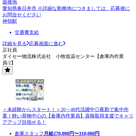
面接地
愛知県春日井市 ※詳細な勤務地につきましては、応募後に
お問合せください
神領駅
交通費支給
詳細を見る
応募画面に進む
正社員
ダイセー物流株式会社 小牧低温センター【倉庫内作業
員/2】
＜未経験からスタート！＞20～40代活躍中◎夜勤で集中作
業！軽い荷物中心の【倉庫内作業員】資格取得支援でキャリ
アアップ目指せる！
倉庫スタッフ
月給
270,000
円〜
310,000
円