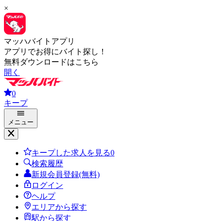
×
マッハバイトアプリ
アプリでお得にバイト探し！
無料ダウンロードはこちら
開く
0
キープ
メニュー
キープした求人を見る
0
検索履歴
新規会員登録(無料)
ログイン
ヘルプ
エリアから探す
駅から探す