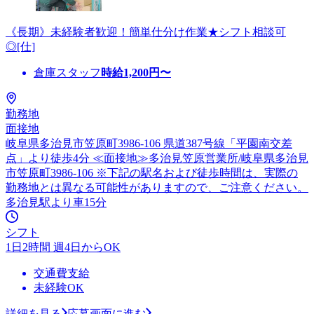
《長期》未経験者歓迎！簡単仕分け作業★シフト相談可
◎[仕]
倉庫スタッフ
時給
1,200
円〜
勤務地
面接地
岐阜県多治見市笠原町3986-106 県道387号線「平園南交差
点」より徒歩4分 ≪面接地≫多治見笠原営業所/岐阜県多治見
市笠原町3986-106 ※下記の駅名および徒歩時間は、実際の
勤務地とは異なる可能性がありますので、ご注意ください。
多治見駅より車15分
シフト
1日2時間 週4日からOK
交通費支給
未経験OK
詳細を見る
応募画面に進む