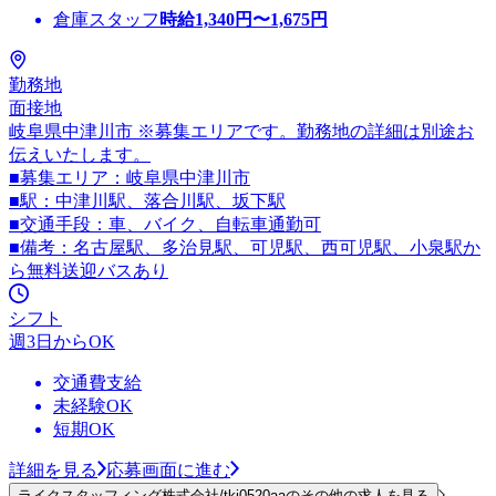
倉庫スタッフ
時給
1,340
円〜
1,675
円
勤務地
面接地
岐阜県中津川市 ※募集エリアです。勤務地の詳細は別途お
伝えいたします。
■募集エリア：岐阜県中津川市
■駅：中津川駅、落合川駅、坂下駅
■交通手段：車、バイク、自転車通勤可
■備考：名古屋駅、多治見駅、可児駅、西可児駅、小泉駅か
ら無料送迎バスあり
シフト
週3日からOK
交通費支給
未経験OK
短期OK
詳細を見る
応募画面に進む
ライクスタッフィング株式会社/tki0520aaのその他の求人を見る