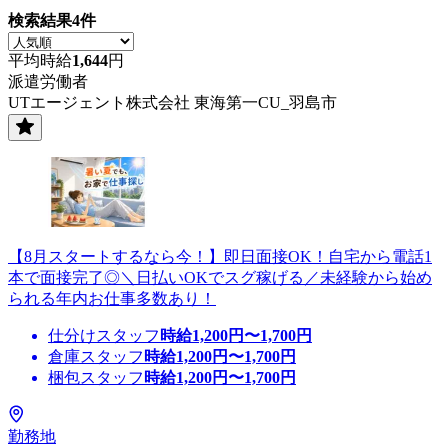
検索結果
4
件
平均時給
1,644
円
派遣労働者
UTエージェント株式会社 東海第一CU_羽島市
【8月スタートするなら今！】即日面接OK！自宅から電話1
本で面接完了◎＼日払いOKでスグ稼げる／未経験から始め
られる年内お仕事多数あり！
仕分けスタッフ
時給
1,200
円〜
1,700
円
倉庫スタッフ
時給
1,200
円〜
1,700
円
梱包スタッフ
時給
1,200
円〜
1,700
円
勤務地