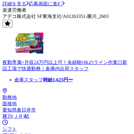
詳細を見る
応募画面に進む
派遣労働者
アデコ株式会社 SF東海支社/A01263351-勝川_2603
夜勤専属×月収24万円以上可！未経験OKのライン作業◎新
設工場で快適勤務｜倉庫内出荷スタッフ
倉庫スタッフ
時給
1,625
円〜
勤務地
面接地
愛知県春日井市
勝川(ＪＲ)駅
シフト