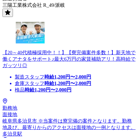
三陽工業株式会社 R_49/派岐
【20～40代積極採用中！！】【寮完備案件多数！】新天地で
働くアナタをサポート♪最大6万円の家賃補助アリ！高時給で
ガッツリ◎
製造スタッフ
時給
1,200
円〜
2,000
円
倉庫スタッフ
時給
1,200
円〜
2,000
円
検品
時給
1,200
円〜
2,000
円
勤務地
面接地
岐阜県多治見市 ※当案件は寮完備の案件となります。勤務
地及び、最寄りからのアクセスは面接地の一例となります。
多治見駅