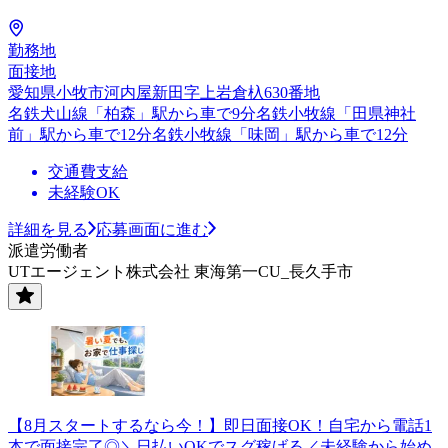
勤務地
面接地
愛知県小牧市河内屋新田字上岩倉杁630番地
名鉄犬山線「柏森」駅から車で9分名鉄小牧線「田県神社
前」駅から車で12分名鉄小牧線「味岡」駅から車で12分
交通費支給
未経験OK
詳細を見る
応募画面に進む
派遣労働者
UTエージェント株式会社 東海第一CU_長久手市
【8月スタートするなら今！】即日面接OK！自宅から電話1
本で面接完了◎＼日払いOKでスグ稼げる／未経験から始め