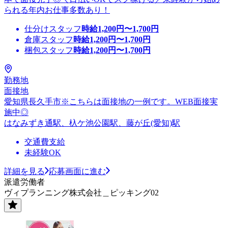
られる年内お仕事多数あり！
仕分けスタッフ
時給
1,200
円〜
1,700
円
倉庫スタッフ
時給
1,200
円〜
1,700
円
梱包スタッフ
時給
1,200
円〜
1,700
円
勤務地
面接地
愛知県長久手市※こちらは面接地の一例です。WEB面接実
施中◎
はなみずき通駅、杁ケ池公園駅、藤が丘(愛知)駅
交通費支給
未経験OK
詳細を見る
応募画面に進む
派遣労働者
ヴィプランニング株式会社＿ピッキング02