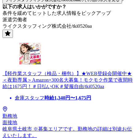
以下の求人はいかがですか？
条件を緩めてヒットした求人情報をピックアップ
派遣労働者
ライクスタッフィング株式会社/tki0520aa
【軽作業スタッフ（検品・梱包）】★WEB登録会開催中★
＜夜勤専属＞Amazon×300名大募集！モクモク作業で夜間時
給は1675円！＃日払いOK＃髪服自由/tki0520aa
倉庫スタッフ
時給
1,340
円〜
1,675
円
勤務地
面接地
岐阜県土岐市 ※募集エリアです。勤務地の詳細は別途お伝
えいたします。