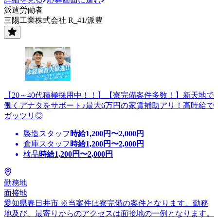
派遣労働者
三陽工業株式会社 R_41/派豊
【20～40代積極採用中！！】【寮完備案件多数！】新天地で
働くアナタをサポート♪最大6万円の家賃補助アリ！高時給で
ガッツリ◎
製造スタッフ
時給
1,200
円〜
2,000
円
倉庫スタッフ
時給
1,200
円〜
2,000
円
検品
時給
1,200
円〜
2,000
円
勤務地
面接地
愛知県春日井市 ※当案件は寮完備の案件となります。勤務
地及び、最寄りからのアクセスは面接地の一例となります。