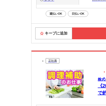
週払いOK
日払いOK
キープに追加
正社員
株式
《
で