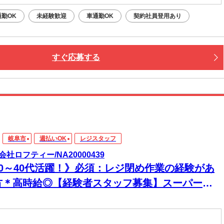
勤OK
未経験歓迎
車通勤OK
契約社員登用あり
すぐ応募する
岐阜市
週払いOK
レジスタッフ
会社ロフティー/NA20000439
20～40代活躍！》必須：レジ閉め作業の経験があ
方＊高時給◎【経験者スタッフ募集】スーパーで
レジ業務／バス停「加納駅前」下車後、徒歩約3分