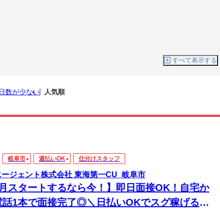
すべて表示する
日数が少ない
人気順
岐阜市
週払いOK
仕分けスタッフ
エージェント株式会社 東海第一CU_岐阜市
8月スタートするなら今！】即日面接OK！自宅か
電話1本で面接完了◎＼日払いOKでスグ稼げる／
経験から始められる年内お仕事多数あり！