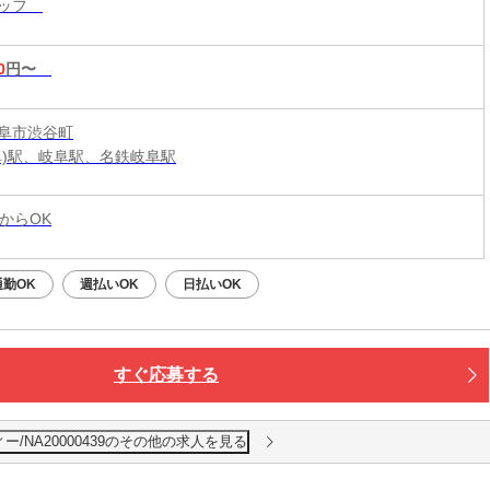
タッフ
0
円〜
阜市渋谷町
阜)駅、岐阜駅、名鉄岐阜駅
からOK
通勤OK
週払いOK
日払いOK
すぐ応募する
/NA20000439のその他の求人を見る