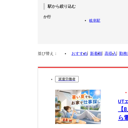
駅から絞り込む
か行
岐阜駅
並び替え：
おすすめ
新着順
高収入
勤務
派遣労働者
UT
【
ら
未