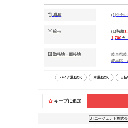
職種
(1)仕
給与
(1)時給
1
1,700
円
勤務地・面接地
岐阜県岐
岐阜駅、
バイク通勤OK
車通勤OK
日払
キープに追加
UTエージェント株式会