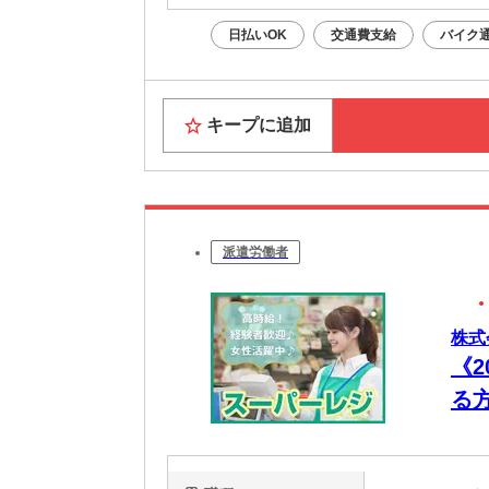
日払いOK
交通費支給
バイク通
キープに追加
派遣労働者
株式
《
る
の