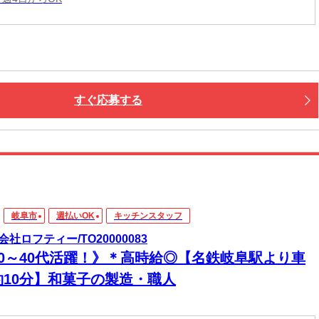
すぐ応募する
岐阜市
週払いOK
キッチンスタッフ
会社ロフティー/TO20000083
20～40代活躍！》＊高時給◎【名鉄岐阜駅より車
約10分】和菓子の製造・職人