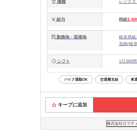
職種
レジス
給与
時給
1,40
勤務地・面接地
岐阜県岐
加納(岐
シフト
1日3時間
バイク通勤OK
交通費支給
車
キープに追加
株式会社ロフティー