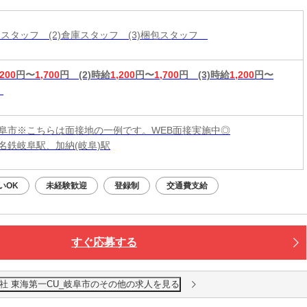
分けスタッフ (2)倉庫スタッフ (3)梱包スタッフ
,200
円〜
1,700
円
(2)時給
1,200
円〜
1,700
円
(3)時給
1,200
円〜
阜市※こちらは面接地の一例です。WEB面接実施中◎
名鉄岐阜駅、加納(岐阜)駅
いOK
未経験歓迎
登録制
交通費支給
すぐ応募する
社 東海第一CU_岐阜市のその他の求人を見る