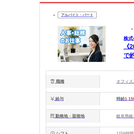
アルバイト・パート
株式
《
で
勤
職種
オフィ
給与
時給
1,15
勤務地・面接地
岐阜県岐
シフト
1日6時間