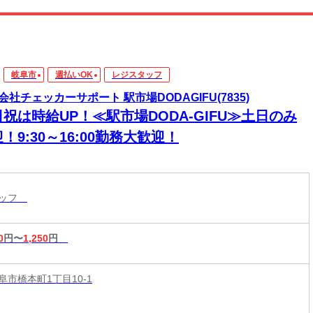
岐阜市
週払いOK
レジスタッフ
会社チェッカーサポート 駅市場DODAGIFU(7835)
祝は時給UP！≪駅市場DODA-GIFU≫土日のみ
！9:30～16:00勤務大歓迎！
タッフ
0
円〜
1,250
円
阜市橋本町1丁目10-1