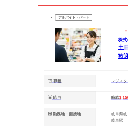
アルバイト・パート
株式
土日
歓迎
職種
レジス
給与
時給
1,15
勤務地・面接地
岐阜県岐
岐阜駅