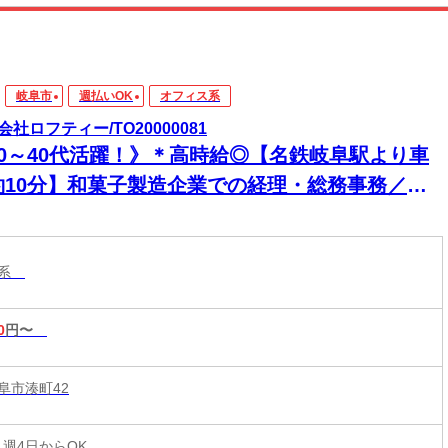
岐阜市
週払いOK
オフィス系
会社ロフティー/TO20000081
20～40代活躍！》＊高時給◎【名鉄岐阜駅より車
約10分】和菓子製造企業での経理・総務事務／週4
務
ス系
0
円〜
阜市湊町42
 週4日からOK