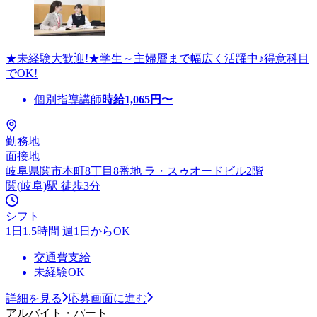
★未経験大歓迎!★学生～主婦層まで幅広く活躍中♪得意科目
でOK!
個別指導講師
時給
1,065
円〜
勤務地
面接地
岐阜県関市本町8丁目8番地 ラ・スゥオードビル2階
関(岐阜)駅 徒歩3分
シフト
1日1.5時間 週1日からOK
交通費支給
未経験OK
詳細を見る
応募画面に進む
アルバイト・パート