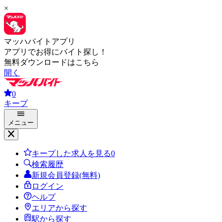
×
マッハバイトアプリ
アプリでお得にバイト探し！
無料ダウンロードはこちら
開く
0
キープ
メニュー
キープした求人を見る
0
検索履歴
新規会員登録(無料)
ログイン
ヘルプ
エリアから探す
駅から探す