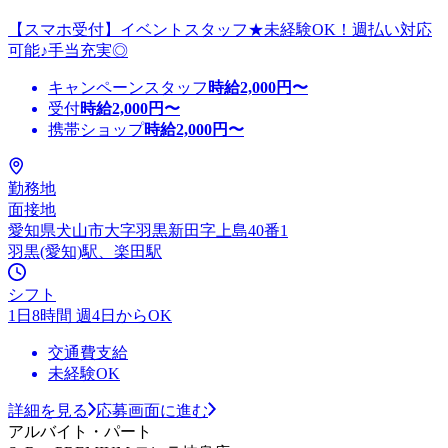
【スマホ受付】イベントスタッフ★未経験OK！週払い対応
可能♪手当充実◎
キャンペーンスタッフ
時給
2,000
円〜
受付
時給
2,000
円〜
携帯ショップ
時給
2,000
円〜
勤務地
面接地
愛知県犬山市大字羽黒新田字上島40番1
羽黒(愛知)駅、楽田駅
シフト
1日8時間 週4日からOK
交通費支給
未経験OK
詳細を見る
応募画面に進む
アルバイト・パート