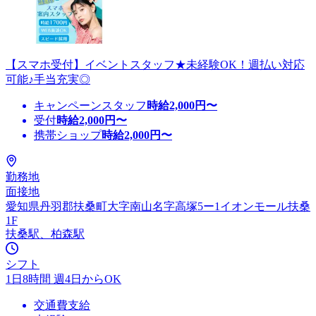
【スマホ受付】イベントスタッフ★未経験OK！週払い対応
可能♪手当充実◎
キャンペーンスタッフ
時給
2,000
円〜
受付
時給
2,000
円〜
携帯ショップ
時給
2,000
円〜
勤務地
面接地
愛知県丹羽郡扶桑町大字南山名字高塚5ー1イオンモール扶桑
1F
扶桑駅、柏森駅
シフト
1日8時間 週4日からOK
交通費支給