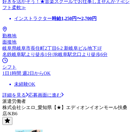
好きを活かそう！★音楽スクールでお仕事しませんか？≪シ
フト柔軟≫
インストラクター
時給
1,250
円〜
2,700
円
勤務地
面接地
岐阜県岐阜市長住町2丁目6-2 新岐阜ビル地下1F
名鉄岐阜駅より徒歩1分/JR岐阜駅北口より徒歩6分
シフト
1日1時間 週2日からOK
未経験OK
詳細を見る
応募画面に進む
派遣労働者
株式会社シエロ_愛知県【★】エディオンイオンモール扶桑
店/KB6