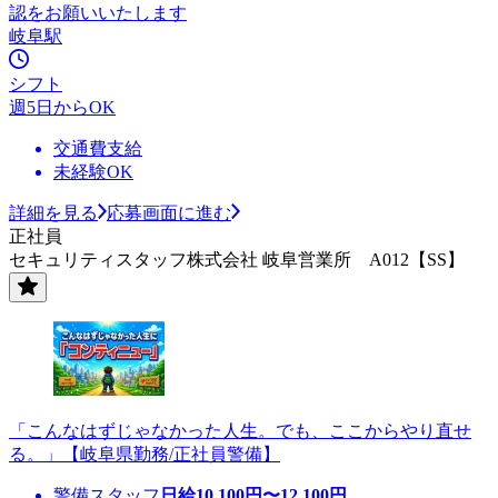
認をお願いいたします
岐阜駅
シフト
週5日からOK
交通費支給
未経験OK
詳細を見る
応募画面に進む
正社員
セキュリティスタッフ株式会社 岐阜営業所 A012【SS】
「こんなはずじゃなかった人生。でも、ここからやり直せ
る。」【岐阜県勤務/正社員警備】
警備スタッフ
日給
10,100
円〜
12,100
円