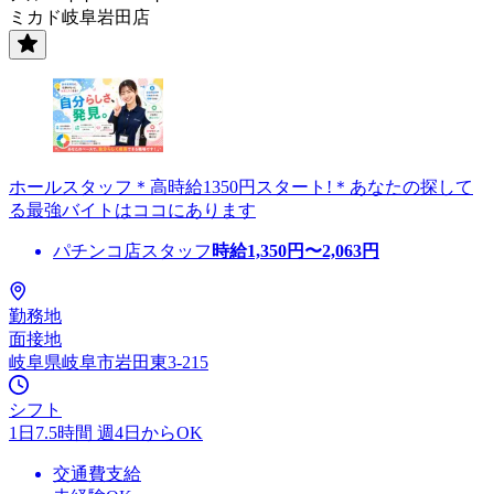
ミカド岐阜岩田店
ホールスタッフ＊高時給1350円スタート!＊あなたの探して
る最強バイトはココにあります
パチンコ店スタッフ
時給
1,350
円〜
2,063
円
勤務地
面接地
岐阜県岐阜市岩田東3-215
シフト
1日7.5時間 週4日からOK
交通費支給