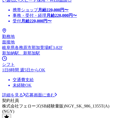
い週払い/スピード採用・WEB面談◎
携帯ショップ
月給
220,000
円〜
事務・受付・経理
月給
220,000
円〜
受付
月給
220,000
円〜
勤務地
面接地
岐阜県各務原市那加萱場町3-82F
新加納駅、新那加駅
シフト
1日8時間 週5日からOK
交通費支給
未経験OK
詳細を見る
応募画面に進む
契約社員
株式会社フェローズ(SB経験量販)NGY_SK_986_1355T(A)
(NGY)