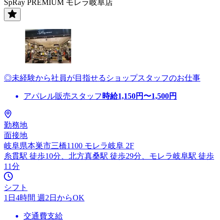
SpRay PREMIUM モレラ岐阜店
◎未経験から社員が目指せるショップスタッフのお仕事
アパレル販売スタッフ
時給
1,150
円〜
1,500
円
勤務地
面接地
岐阜県本巣市三橋1100 モレラ岐阜 2F
糸貫駅 徒歩10分、北方真桑駅 徒歩29分、モレラ岐阜駅 徒歩
11分
シフト
1日4時間 週2日からOK
交通費支給