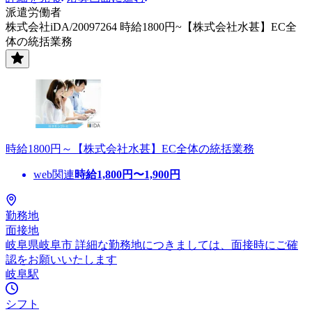
派遣労働者
株式会社iDA/20097264 時給1800円~【株式会社水甚】EC全
体の統括業務
時給1800円～【株式会社水甚】EC全体の統括業務
web関連
時給
1,800
円〜
1,900
円
勤務地
面接地
岐阜県岐阜市 詳細な勤務地につきましては、面接時にご確
認をお願いいたします
岐阜駅
シフト