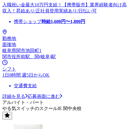
入職祝い金最大10万円支給！【携帯販売】業界経験者向け高
収入！昇給あり/正社員登用実績あり/日払い可
携帯ショップ
時給
1,600
円〜
1,800
円
勤務地
面接地
岐阜県関市池田町1
関市役所前駅、関(岐阜)駅
シフト
1日8時間 週5日からOK
交通費支給
詳細を見る
応募画面に進む
アルバイト・パート
やる気スイッチのスクールIE 関中央校