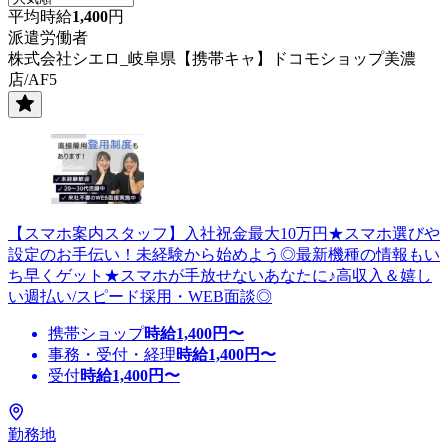
平均時給
1,400
円
派遣労働者
株式会社シエロ_岐阜県【携帯キャ】ドコモショップ美濃
店/AF5
【スマホ案内スタッフ】入社祝金最大10万円★スマホ選びや
設定のお手伝い！未経験から始めよう◎最新機種の情報もい
ち早くゲット★スマホが手放せないあなたに♪高収入＆嬉し
い週払い/スピード採用・WEB面談◎
携帯ショップ
時給
1,400
円〜
事務・受付・経理
時給
1,400
円〜
受付
時給
1,400
円〜
勤務地