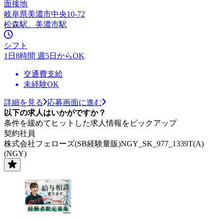
面接地
岐阜県美濃市中央10-72
松森駅、美濃市駅
シフト
1日8時間 週5日からOK
交通費支給
未経験OK
詳細を見る
応募画面に進む
以下の求人はいかがですか？
条件を緩めてヒットした求人情報をピックアップ
契約社員
株式会社フェローズ(SB経験量販)NGY_SK_977_1339T(A)
(NGY)