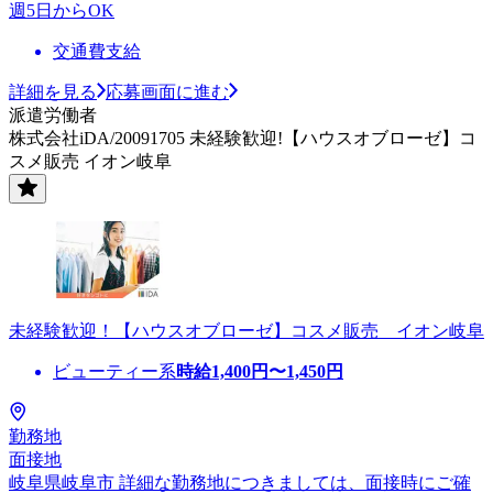
週5日からOK
交通費支給
詳細を見る
応募画面に進む
派遣労働者
株式会社iDA/20091705 未経験歓迎!【ハウスオブローゼ】コ
スメ販売 イオン岐阜
未経験歓迎！【ハウスオブローゼ】コスメ販売 イオン岐阜
ビューティー系
時給
1,400
円〜
1,450
円
勤務地
面接地
岐阜県岐阜市 詳細な勤務地につきましては、面接時にご確