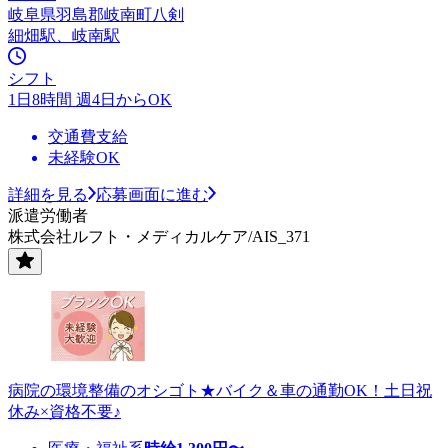
岐阜県羽島郡岐南町八剣
細畑駅、岐南駅
シフト
1日8時間 週4日からOK
交通費支給
未経験OK
詳細を見る
応募画面に進む
派遣労働者
株式会社ルフト・メディカルケア/AIS_371
病院の環境整備のオシゴト★バイク＆車の通勤OK！土日祝
休み×資格不要♪