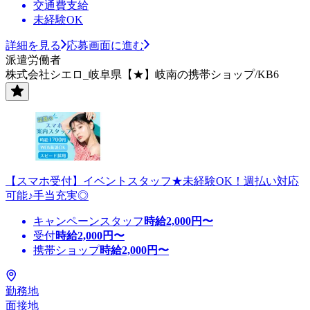
交通費支給
未経験OK
詳細を見る
応募画面に進む
派遣労働者
株式会社シエロ_岐阜県【★】岐南の携帯ショップ/KB6
【スマホ受付】イベントスタッフ★未経験OK！週払い対応
可能♪手当充実◎
キャンペーンスタッフ
時給
2,000
円〜
受付
時給
2,000
円〜
携帯ショップ
時給
2,000
円〜
勤務地
面接地