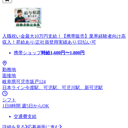
入職祝い金最大10万円支給！【携帯販売】業界経験者向け高
収入！昇給あり/正社員登用実績あり/日払い可
携帯ショップ
時給
1,600
円〜
1,800
円
勤務地
面接地
岐阜県可児市坂戸124
日本ライン今渡駅、可児駅、可児川駅、新可児駅
シフト
1日8時間 週5日からOK
交通費支給
詳細を見る
応募画面に進む