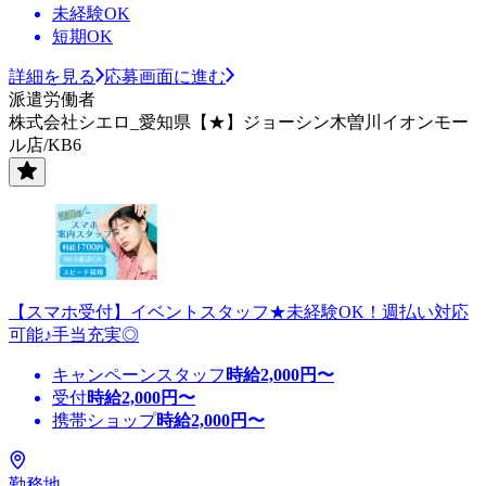
未経験OK
短期OK
詳細を見る
応募画面に進む
派遣労働者
株式会社シエロ_愛知県【★】ジョーシン木曽川イオンモー
ル店/KB6
【スマホ受付】イベントスタッフ★未経験OK！週払い対応
可能♪手当充実◎
キャンペーンスタッフ
時給
2,000
円〜
受付
時給
2,000
円〜
携帯ショップ
時給
2,000
円〜
勤務地