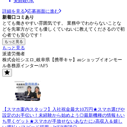
未経験OK
詳細を見る
応募画面に進む
新着口コミあり
とても働きやすい雰囲気です。 業務中でわからないことな
どを先輩方がとても優しくていねいに教えてくださるので初
心者でも安心です！
もっと見る
もっと見る
派遣労働者
株式会社シエロ_岐阜県【携帯キャ】auショップイオンモー
ル各務原インター/AF5
【スマホ案内スタッフ】入社祝金最大10万円★スマホ選びや
設定のお手伝い！未経験から始めよう◎最新機種の情報もい
ち早くゲット★スマホが手放せないあなたに♪高収入＆嬉し