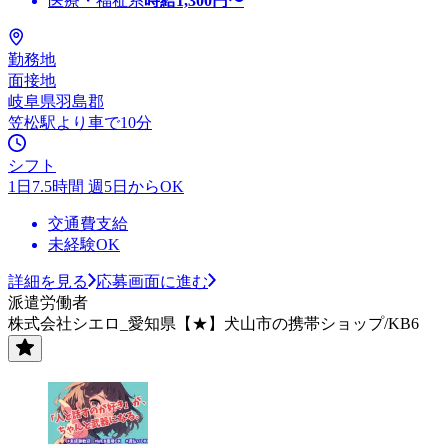
医療・福祉系
時給
1,300
円〜
勤務地
面接地
岐阜県羽島郡
笠松駅より車で10分
シフト
1日7.5時間 週5日からOK
交通費支給
未経験OK
詳細を見る
応募画面に進む
派遣労働者
株式会社シエロ_愛知県【★】犬山市の携帯ショップ/KB6