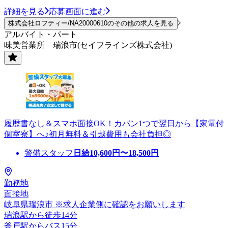
詳細を見る
応募画面に進む
株式会社ロフティー/NA20000610のその他の求人を見る
アルバイト・パート
味美営業所 瑞浪市(セイフラインズ株式会社)
履歴書なし＆スマホ面接OK！カバン1つで翌日から【家電付
個室寮】へ♪初月無料＆引越費用も会社負担◎
警備スタッフ
日給
10,600
円〜
18,500
円
勤務地
面接地
岐阜県瑞浪市 ※求人企業側に確認をお願いします
瑞浪駅から徒歩14分
釜戸駅からバス15分