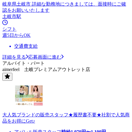
岐阜県土岐市 詳細な勤務地につきましては、面接時にご確
認をお願いいたします
土岐市駅
シフト
週5日からOK
交通費支給
詳細を見る
応募画面に進む
アルバイト・パート
aimerfeel 土岐プレミアムアウトレット店
大人気ブランドの販売スタッフ★履歴書不要★社割で人気商
品をお得にGet♪
アパレル販売スタッフ
時給
1,070
円〜
1,100
円