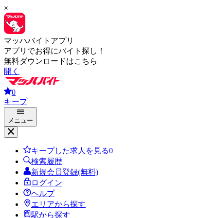
×
マッハバイトアプリ
アプリでお得にバイト探し！
無料ダウンロードはこちら
開く
0
キープ
メニュー
キープした求人を見る
0
検索履歴
新規会員登録(無料)
ログイン
ヘルプ
エリアから探す
駅から探す