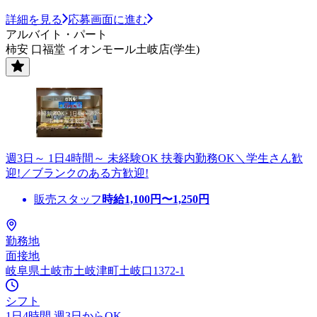
詳細を見る
応募画面に進む
アルバイト・パート
柿安 口福堂 イオンモール土岐店(学生)
週3日～ 1日4時間～ 未経験OK 扶養内勤務OK＼学生さん歓
迎!／ブランクのある方歓迎!
販売スタッフ
時給
1,100
円〜
1,250
円
勤務地
面接地
岐阜県土岐市土岐津町土岐口1372-1
シフト
1日4時間 週3日からOK