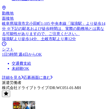
勤務地
面接地
岐阜県瑞浪市北小田町1-105 中央本線「瑞浪駅」より徒歩14
分 ※下記の駅名および徒歩時間は、実際の勤務地とは異な
る可能性がありますので、ご注意ください。
瑞浪駅より徒歩14分、土岐市駅より車12分
シフト
1日5時間 週4日からOK
交通費支給
未経験OK
詳細を見る
応募画面に進む
派遣労働者
株式会社ドライブトライブ/DR:WC051-01-MH