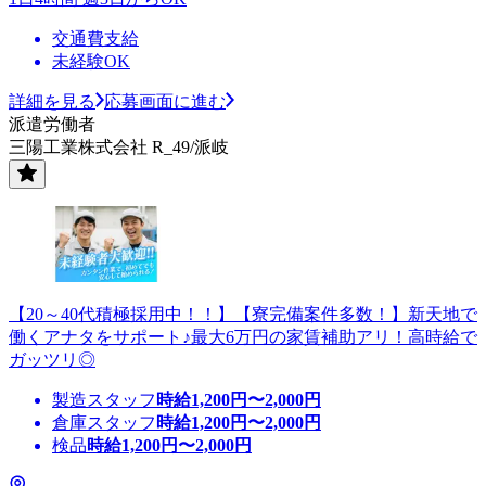
交通費支給
未経験OK
詳細を見る
応募画面に進む
派遣労働者
三陽工業株式会社 R_49/派岐
【20～40代積極採用中！！】【寮完備案件多数！】新天地で
働くアナタをサポート♪最大6万円の家賃補助アリ！高時給で
ガッツリ◎
製造スタッフ
時給
1,200
円〜
2,000
円
倉庫スタッフ
時給
1,200
円〜
2,000
円
検品
時給
1,200
円〜
2,000
円