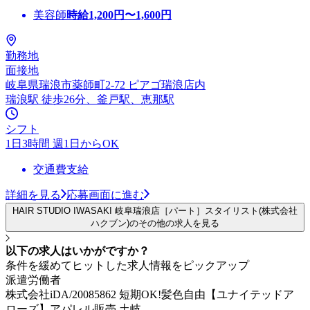
美容師
時給
1,200
円〜
1,600
円
勤務地
面接地
岐阜県瑞浪市薬師町2-72 ピアゴ瑞浪店内
瑞浪駅 徒歩26分、釜戸駅、恵那駅
シフト
1日3時間 週1日からOK
交通費支給
詳細を見る
応募画面に進む
HAIR STUDIO IWASAKI 岐阜瑞浪店［パート］スタイリスト(株式会社
ハクブン)のその他の求人を見る
以下の求人はいかがですか？
条件を緩めてヒットした求人情報をピックアップ
派遣労働者
株式会社iDA/20085862 短期OK!髪色自由【ユナイテッドア
ローズ】アパレル販売 土岐