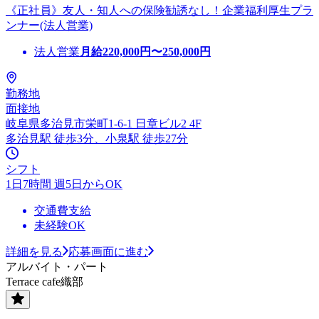
《正社員》友人・知人への保険勧誘なし！企業福利厚生プラ
ンナー(法人営業)
法人営業
月給
220,000
円〜
250,000
円
勤務地
面接地
岐阜県多治見市栄町1-6-1 日章ビル2 4F
多治見駅 徒歩3分、小泉駅 徒歩27分
シフト
1日7時間 週5日からOK
交通費支給
未経験OK
詳細を見る
応募画面に進む
アルバイト・パート
Terrace cafe織部