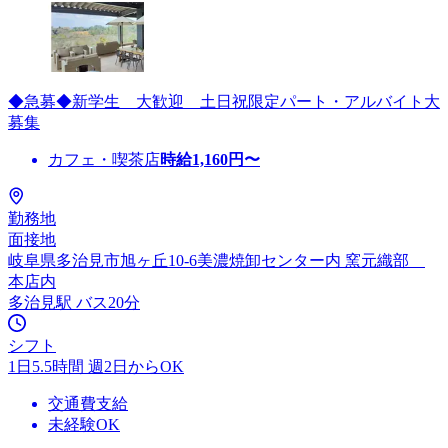
◆急募◆新学生 大歓迎 土日祝限定パート・アルバイト大
募集
カフェ・喫茶店
時給
1,160
円〜
勤務地
面接地
岐阜県多治見市旭ヶ丘10-6美濃焼卸センター内 窯元織部
本店内
多治見駅 バス20分
シフト
1日5.5時間 週2日からOK
交通費支給
未経験OK