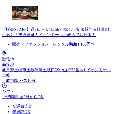
【販売STAFF】週3日～＆1日5h～/嬉しい制服貸与＆社員割
引あり！車通勤可！イオンモール土岐店でお仕事！
販売・ファッション・レンタル
時給
1,100
円〜
勤務地
面接地
岐阜県土岐市土岐津町土岐口字中山1372番地1 イオンモール
土岐
土岐市駅 バス10分
シフト
1日5時間 週3日からOK
交通費支給
未経験OK