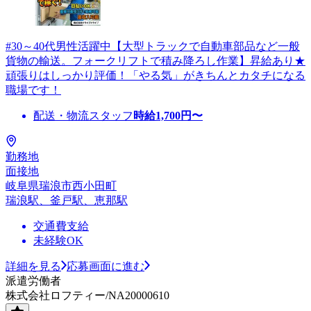
#30～40代男性活躍中【大型トラックで自動車部品など一般
貨物の輸送。フォークリフトで積み降ろし作業】昇給あり★
頑張りはしっかり評価！「やる気」がきちんとカタチになる
職場です！
配送・物流スタッフ
時給
1,700
円〜
勤務地
面接地
岐阜県瑞浪市西小田町
瑞浪駅、釜戸駅、恵那駅
交通費支給
未経験OK
詳細を見る
応募画面に進む
派遣労働者
株式会社ロフティー/NA20000610