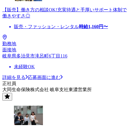
【販売】働き方の相談OK!充実待遇と手厚いサポート体制で
働きやすさ◎
販売・ファッション・レンタル
時給
1,160
円〜
勤務地
面接地
岐阜県多治見市滝呂町6丁目116
未経験OK
詳細を見る
応募画面に進む
正社員
大同生命保険株式会社 岐阜支社東濃営業所