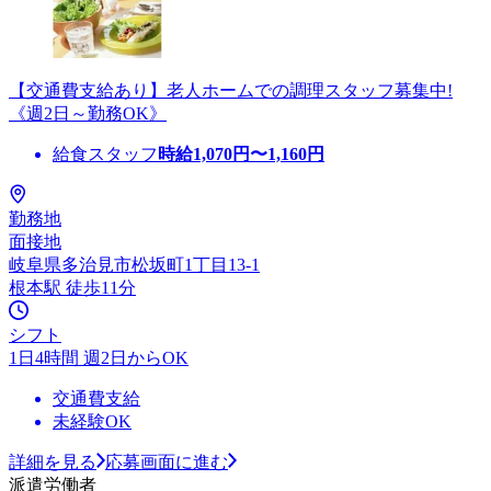
【交通費支給あり】老人ホームでの調理スタッフ募集中!
《週2日～勤務OK》
給食スタッフ
時給
1,070
円〜
1,160
円
勤務地
面接地
岐阜県多治見市松坂町1丁目13-1
根本駅 徒歩11分
シフト
1日4時間 週2日からOK
交通費支給
未経験OK
詳細を見る
応募画面に進む
派遣労働者