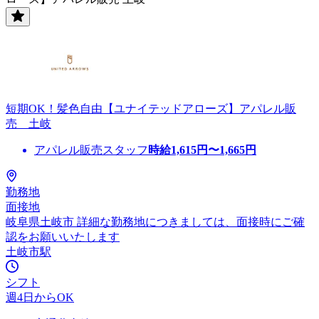
短期OK！髪色自由【ユナイテッドアローズ】アパレル販
売 土岐
アパレル販売スタッフ
時給
1,615
円〜
1,665
円
勤務地
面接地
岐阜県土岐市 詳細な勤務地につきましては、面接時にご確
認をお願いいたします
土岐市駅
シフト
週4日からOK