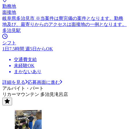
勤務地
面接地
岐阜県多治見市 ※当案件は寮完備の案件となります。勤務
地及び、最寄りからのアクセスは面接地の一例となります。
多治見駅
シフト
1日7.5時間 週5日からOK
交通費支給
未経験OK
まかないあり
詳細を見る
応募画面に進む
アルバイト・パート
リカーマウンテン 多治見滝呂店