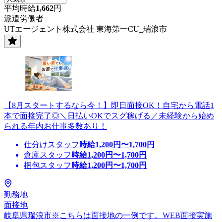
平均時給
1,662
円
派遣労働者
UTエージェント株式会社 東海第一CU_瑞浪市
【8月スタートするなら今！】即日面接OK！自宅から電話1
本で面接完了◎＼日払いOKでスグ稼げる／未経験から始め
られる年内お仕事多数あり！
仕分けスタッフ
時給
1,200
円〜
1,700
円
倉庫スタッフ
時給
1,200
円〜
1,700
円
梱包スタッフ
時給
1,200
円〜
1,700
円
勤務地
面接地
岐阜県瑞浪市※こちらは面接地の一例です。WEB面接実施