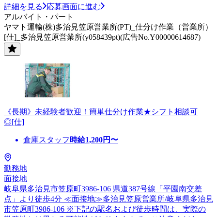
詳細を見る
応募画面に進む
アルバイト・パート
ヤマト運輸(株)多治見笠原営業所(PT)_仕分け作業（営業所）
[仕]_多治見笠原営業所(y058439pt)(広告No.Y00000614687)
《長期》未経験者歓迎！簡単仕分け作業★シフト相談可
◎[仕]
倉庫スタッフ
時給
1,200
円〜
勤務地
面接地
岐阜県多治見市笠原町3986-106 県道387号線「平園南交差
点」より徒歩4分 ≪面接地≫多治見笠原営業所/岐阜県多治見
市笠原町3986-106 ※下記の駅名および徒歩時間は、実際の