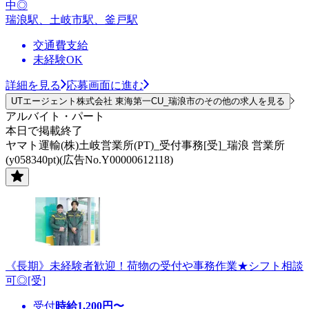
中◎
瑞浪駅、土岐市駅、釜戸駅
交通費支給
未経験OK
詳細を見る
応募画面に進む
UTエージェント株式会社 東海第一CU_瑞浪市のその他の求人を見る
アルバイト・パート
本日で掲載終了
ヤマト運輸(株)土岐営業所(PT)_受付事務[受]_瑞浪 営業所
(y058340pt)(広告No.Y00000612118)
《長期》未経験者歓迎！荷物の受付や事務作業★シフト相談
可◎[受]
受付
時給
1,200
円〜