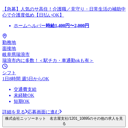
【急募】人気のサ高住！介護職／見守り・日常生活の補助中
心で介護度低め【日払いOK】
ホームヘルパー
時給
1,400
円〜
2,000
円
勤務地
面接地
岐阜県瑞浪市
瑞浪市内に多数！＜駅チカ・車通勤okも有＞
シフト
1日8時間 週5日からOK
交通費支給
未経験OK
短期OK
詳細を見る
応募画面に進む
株式会社ニッソーネット 名古屋支社/1201_10895のその他の求人を見
る