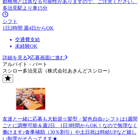
勤務地とは異なる可能性がありますので、ご注意ください。
多治見駅より車15分
シフト
1日2時間 週4日からOK
交通費支給
未経験OK
詳細を見る
応募画面に進む
アルバイト・パート
スシロー多治見店（株式会社あきんどスシロー）
友達と一緒に応募も大歓迎☆髪型・髪色自由♪シフトは1週間
ごとに調整可能＆週2日、1日3時間からOK！なので無理なく
働けます♪食事補助（30％割引）や土日祝は時給UPなど嬉し
い制度がそろってます★