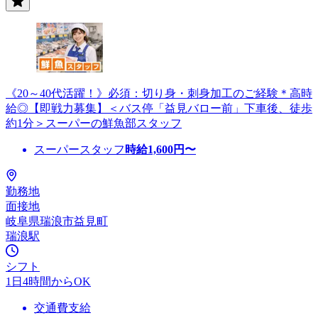
《20～40代活躍！》必須：切り身・刺身加工のご経験＊高時
給◎【即戦力募集】＜バス停「益見バロー前」下車後、徒歩
約1分＞スーパーの鮮魚部スタッフ
スーパースタッフ
時給
1,600
円〜
勤務地
面接地
岐阜県瑞浪市益見町
瑞浪駅
シフト
1日4時間からOK
交通費支給