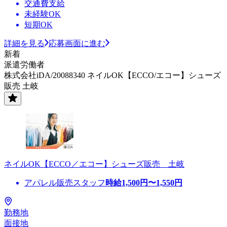
交通費支給
未経験OK
短期OK
詳細を見る
応募画面に進む
新着
派遣労働者
株式会社iDA/20088340 ネイルOK【ECCO/エコー】シューズ
販売 土岐
ネイルOK【ECCO／エコー】シューズ販売 土岐
アパレル販売スタッフ
時給
1,500
円〜
1,550
円
勤務地
面接地