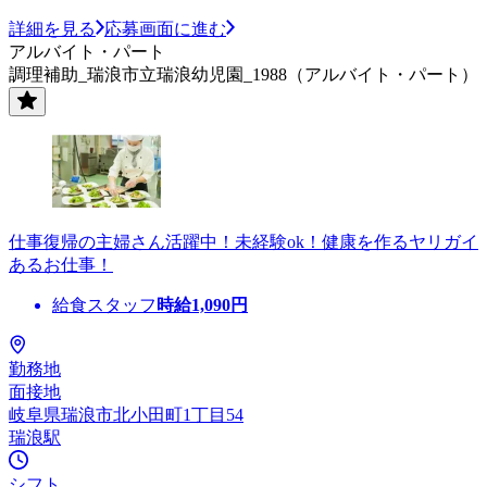
詳細を見る
応募画面に進む
アルバイト・パート
調理補助_瑞浪市立瑞浪幼児園_1988（アルバイト・パート）
仕事復帰の主婦さん活躍中！未経験ok！健康を作るヤリガイ
あるお仕事！
給食スタッフ
時給
1,090
円
勤務地
面接地
岐阜県瑞浪市北小田町1丁目54
瑞浪駅
シフト