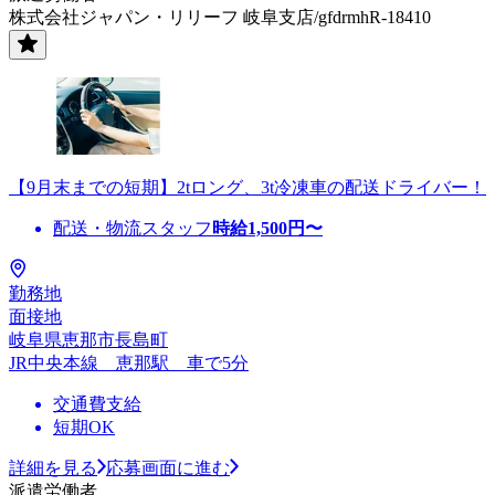
株式会社ジャパン・リリーフ 岐阜支店/gfdrmhR-18410
【9月末までの短期】2tロング、3t冷凍車の配送ドライバー！
配送・物流スタッフ
時給
1,500
円〜
勤務地
面接地
岐阜県恵那市長島町
JR中央本線 恵那駅 車で5分
交通費支給
短期OK
詳細を見る
応募画面に進む
派遣労働者