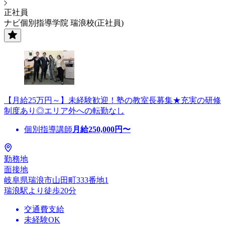
正社員
ナビ個別指導学院 瑞浪校(正社員)
【月給25万円～】未経験歓迎！塾の教室長募集★充実の研修
制度あり◎エリア外への転勤なし
個別指導講師
月給
250,000
円〜
勤務地
面接地
岐阜県瑞浪市山田町333番地1
瑞浪駅より徒歩20分
交通費支給
未経験OK