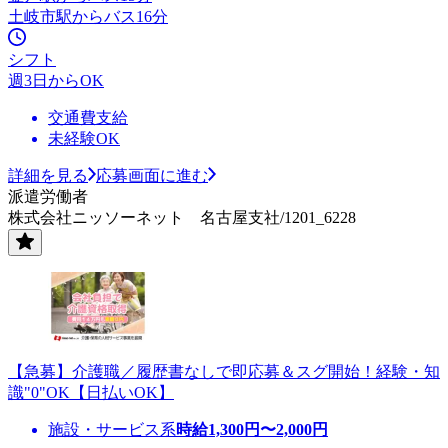
土岐市駅からバス16分
シフト
週3日からOK
交通費支給
未経験OK
詳細を見る
応募画面に進む
派遣労働者
株式会社ニッソーネット 名古屋支社/1201_6228
【急募】介護職／履歴書なしで即応募＆スグ開始！経験・知
識"0"OK【日払いOK】
施設・サービス系
時給
1,300
円〜
2,000
円