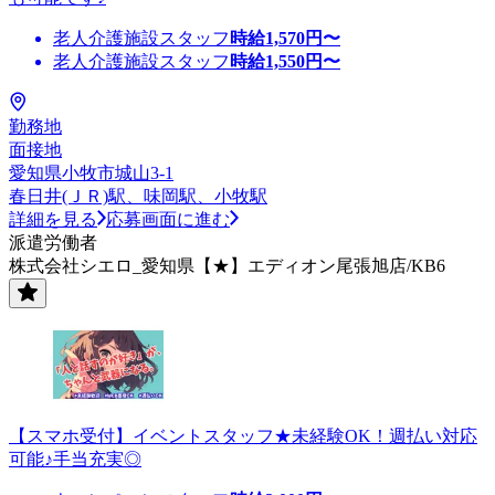
老人介護施設スタッフ
時給
1,570
円〜
老人介護施設スタッフ
時給
1,550
円〜
勤務地
面接地
愛知県小牧市城山3-1
春日井(ＪＲ)駅、味岡駅、小牧駅
詳細を見る
応募画面に進む
派遣労働者
株式会社シエロ_愛知県【★】エディオン尾張旭店/KB6
【スマホ受付】イベントスタッフ★未経験OK！週払い対応
可能♪手当充実◎