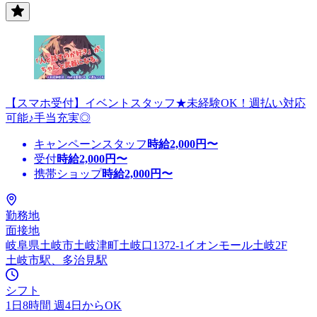
【スマホ受付】イベントスタッフ★未経験OK！週払い対応
可能♪手当充実◎
キャンペーンスタッフ
時給
2,000
円〜
受付
時給
2,000
円〜
携帯ショップ
時給
2,000
円〜
勤務地
面接地
岐阜県土岐市土岐津町土岐口1372-1イオンモール土岐2F
土岐市駅、多治見駅
シフト
1日8時間 週4日からOK