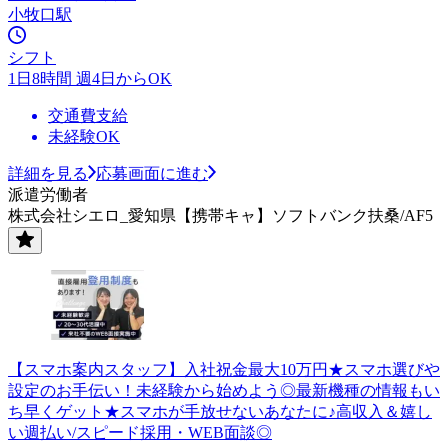
小牧口駅
シフト
1日8時間 週4日からOK
交通費支給
未経験OK
詳細を見る
応募画面に進む
派遣労働者
株式会社シエロ_愛知県【携帯キャ】ソフトバンク扶桑/AF5
【スマホ案内スタッフ】入社祝金最大10万円★スマホ選びや
設定のお手伝い！未経験から始めよう◎最新機種の情報もい
ち早くゲット★スマホが手放せないあなたに♪高収入＆嬉し
い週払い/スピード採用・WEB面談◎