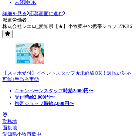
未経験OK
詳細を見る
応募画面に進む
派遣労働者
株式会社シエロ_愛知県【★】小牧郷中の携帯ショップ/KB6
【スマホ受付】イベントスタッフ★未経験OK！週払い対応
可能♪手当充実◎
キャンペーンスタッフ
時給
2,000
円〜
受付
時給
2,000
円〜
携帯ショップ
時給
2,000
円〜
勤務地
面接地
愛知県小牧市郷中