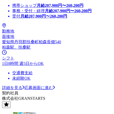
携帯ショップ
月給
207,900
円〜
260,200
円
事務・受付・経理
月給
207,900
円〜
260,200
円
受付
月給
207,900
円〜
260,200
円
勤務地
面接地
愛知県丹羽郡扶桑町柏森長畑540
柏森駅、扶桑駅
シフト
1日8時間 週5日からOK
交通費支給
未経験OK
詳細を見る
応募画面に進む
契約社員
株式会社GRANSTARTS