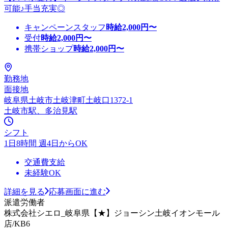
可能♪手当充実◎
キャンペーンスタッフ
時給
2,000
円〜
受付
時給
2,000
円〜
携帯ショップ
時給
2,000
円〜
勤務地
面接地
岐阜県土岐市土岐津町土岐口1372-1
土岐市駅、多治見駅
シフト
1日8時間 週4日からOK
交通費支給
未経験OK
詳細を見る
応募画面に進む
派遣労働者
株式会社シエロ_岐阜県【★】ジョーシン土岐イオンモール
店/KB6