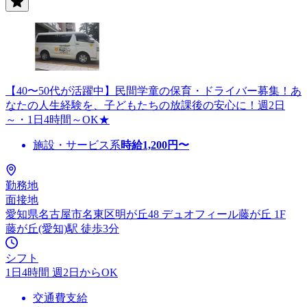
【40〜50代が活躍中】民間学童の保育・ドライバー募集！あ
なたの人生経験を、子どもたちの放課後の安心に！週2日
～・1日4時間～OK★
施設・サービス系
時給
1,200
円〜
勤務地
面接地
愛知県名古屋市名東区明が丘48 デュオフィール藤が丘 1F
藤が丘(愛知)駅 徒歩3分
シフト
1日4時間 週2日からOK
交通費支給