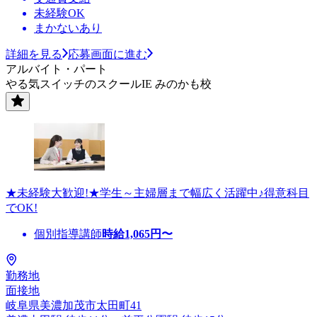
未経験OK
まかないあり
詳細を見る
応募画面に進む
アルバイト・パート
やる気スイッチのスクールIE みのかも校
★未経験大歓迎!★学生～主婦層まで幅広く活躍中♪得意科目
でOK!
個別指導講師
時給
1,065
円〜
勤務地
面接地
岐阜県美濃加茂市太田町41