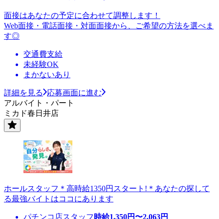
面接はあなたの予定に合わせて調整します！
Web面接・電話面接・対面面接から、ご希望の方法を選べま
す◎
交通費支給
未経験OK
まかないあり
詳細を見る
応募画面に進む
アルバイト・パート
ミカド春日井店
ホールスタッフ＊高時給1350円スタート!＊あなたの探して
る最強バイトはココにあります
パチンコ店スタッフ
時給
1,350
円〜
2,063
円