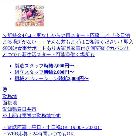
＼所持金ゼロ・家なしからの再スタート応援！／ 「今日泊
まる場所がない…」そんな方もまずはご相談ください！即入
寮OK×食事サポートあり★家具家電付き個室寮でカバンひ
とつでも新生活スタート可能◎働く場所も
製造スタッフ
時給
2,000
円〜
組立スタッフ
時給
2,000
円〜
機械オペレーション
時給
2,000
円〜
勤務地
面接地
愛知県春日井市
※上記は実際の勤務地です
・電話応募：平日・土日祝OK（9:00～20:00）
・WEB応募：24時間いつでもOK