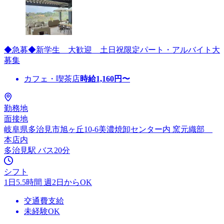
◆急募◆新学生 大歓迎 土日祝限定パート・アルバイト大
募集
カフェ・喫茶店
時給
1,160
円〜
勤務地
面接地
岐阜県多治見市旭ヶ丘10-6美濃焼卸センター内 窯元織部
本店内
多治見駅 バス20分
シフト
1日5.5時間 週2日からOK
交通費支給
未経験OK