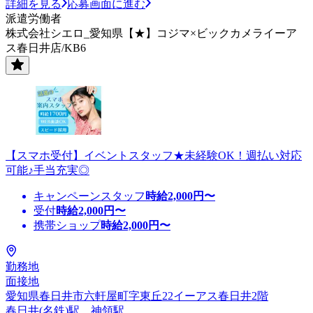
詳細を見る
応募画面に進む
派遣労働者
株式会社シエロ_愛知県【★】コジマ×ビックカメライーア
ス春日井店/KB6
【スマホ受付】イベントスタッフ★未経験OK！週払い対応
可能♪手当充実◎
キャンペーンスタッフ
時給
2,000
円〜
受付
時給
2,000
円〜
携帯ショップ
時給
2,000
円〜
勤務地
面接地
愛知県春日井市六軒屋町字東丘22イーアス春日井2階
春日井(名鉄)駅、神領駅