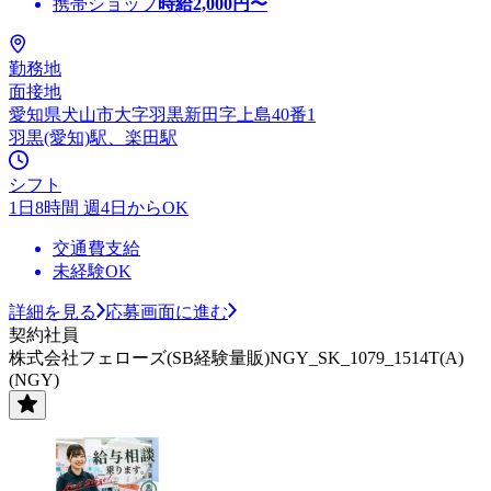
携帯ショップ
時給
2,000
円〜
勤務地
面接地
愛知県犬山市大字羽黒新田字上島40番1
羽黒(愛知)駅、楽田駅
シフト
1日8時間 週4日からOK
交通費支給
未経験OK
詳細を見る
応募画面に進む
契約社員
株式会社フェローズ(SB経験量販)NGY_SK_1079_1514T(A)
(NGY)