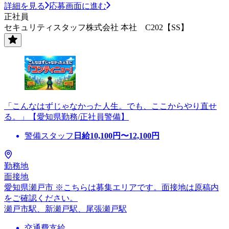
詳細を見る
応募画面に進む
正社員
セキュリティスタッフ株式会社 本社 C202【SS】
「こんなはずじゃなかった人生。でも、ここからやり直せ
る。」【愛知県勤務/正社員警備】
警備スタッフ
日給
10,100
円〜
12,100
円
勤務地
面接地
愛知県瀬戸市 ※こちらは募集エリアです。面接地は原稿内
をご確認ください。
瀬戸市駅、新瀬戸駅、尾張瀬戸駅
交通費支給