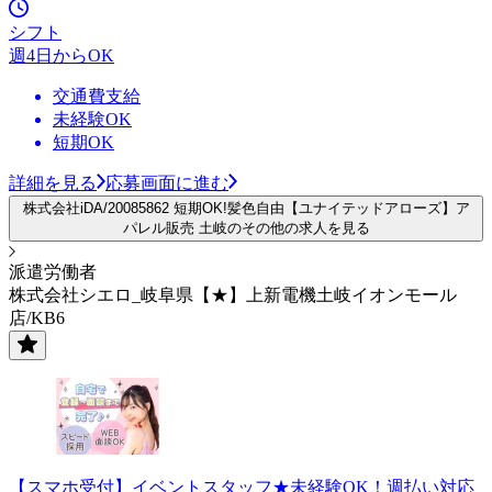
シフト
週4日からOK
交通費支給
未経験OK
短期OK
詳細を見る
応募画面に進む
株式会社iDA/20085862 短期OK!髪色自由【ユナイテッドアローズ】ア
パレル販売 土岐のその他の求人を見る
派遣労働者
株式会社シエロ_岐阜県【★】上新電機土岐イオンモール
店/KB6
【スマホ受付】イベントスタッフ★未経験OK！週払い対応