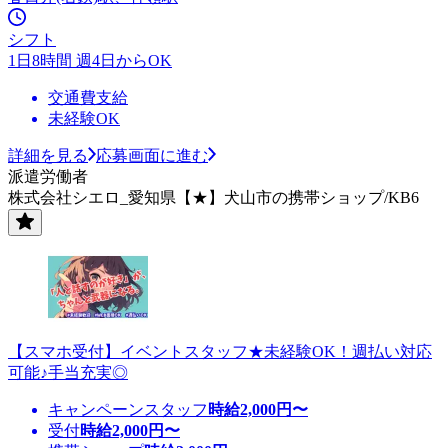
シフト
1日8時間 週4日からOK
交通費支給
未経験OK
詳細を見る
応募画面に進む
派遣労働者
株式会社シエロ_愛知県【★】犬山市の携帯ショップ/KB6
【スマホ受付】イベントスタッフ★未経験OK！週払い対応
可能♪手当充実◎
キャンペーンスタッフ
時給
2,000
円〜
受付
時給
2,000
円〜