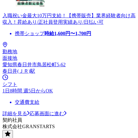
入職祝い金最大10万円支給！【携帯販売】業界経験者向け高
収入！昇給あり/正社員登用実績あり/日払い可
携帯ショップ
時給
1,600
円〜
1,700
円
勤務地
面接地
愛知県春日井市鳥居松町5-62
春日井(ＪＲ)駅
シフト
1日8時間 週5日からOK
交通費支給
詳細を見る
応募画面に進む
契約社員
株式会社GRANSTARTS