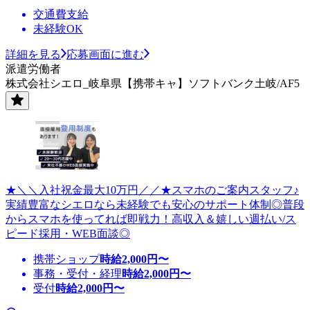
交通費支給
未経験OK
詳細を見る
応募画面に進む
派遣労働者
株式会社シエロ_岐阜県【携帯キャ】ソフトバンク土岐/AF5
★＼＼入社祝金最大10万円／／★スマホのご案内スタッフ♪
実績豊富なシエロなら未経験でも安心のサポート体制◎普段
からスマホを使ってれば即戦力！高収入＆嬉しい週払い/ス
ピード採用・WEB面談◎
携帯ショップ
時給
2,000
円〜
事務・受付・経理
時給
2,000
円〜
受付
時給
2,000
円〜