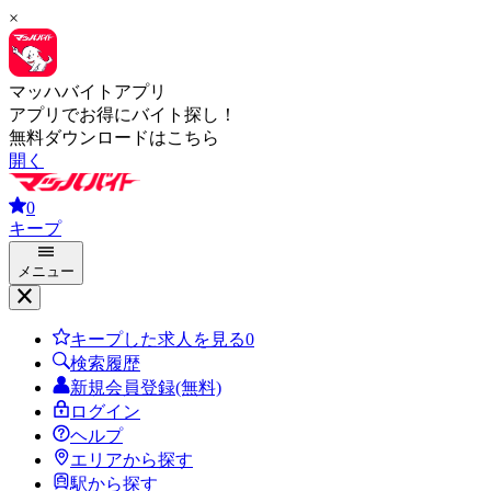
×
マッハバイトアプリ
アプリでお得にバイト探し！
無料ダウンロードはこちら
開く
0
キープ
メニュー
キープした求人を見る
0
検索履歴
新規会員登録(無料)
ログイン
ヘルプ
エリアから探す
駅から探す