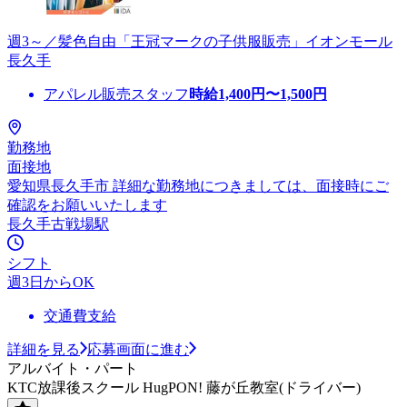
週3～／髪色自由「王冠マークの子供服販売」イオンモール
長久手
アパレル販売スタッフ
時給
1,400
円〜
1,500
円
勤務地
面接地
愛知県長久手市 詳細な勤務地につきましては、面接時にご
確認をお願いいたします
長久手古戦場駅
シフト
週3日からOK
交通費支給
詳細を見る
応募画面に進む
アルバイト・パート
KTC放課後スクール HugPON! 藤が丘教室(ドライバー)