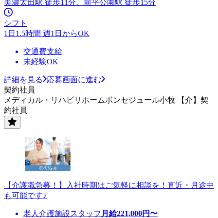
美濃太田駅 徒歩11分、前平公園駅 徒歩15分
シフト
1日1.5時間 週1日からOK
交通費支給
未経験OK
詳細を見る
応募画面に進む
契約社員
メディカル・リハビリホームボンセジュール小牧 【介】契
約社員
【介護職急募！】入社時期はご気軽に相談を！直近・月途中
も可能です♪
老人介護施設スタッフ
月給
221,000
円〜