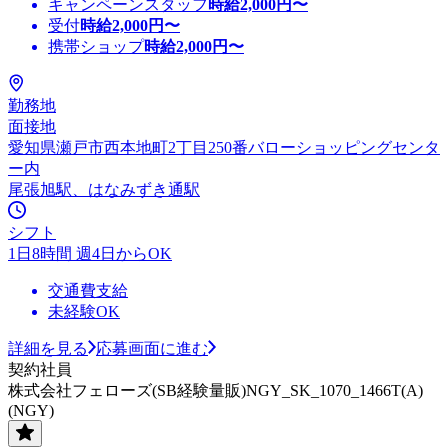
キャンペーンスタッフ
時給
2,000
円〜
受付
時給
2,000
円〜
携帯ショップ
時給
2,000
円〜
勤務地
面接地
愛知県瀬戸市西本地町2丁目250番バローショッピングセンタ
ー内
尾張旭駅、はなみずき通駅
シフト
1日8時間 週4日からOK
交通費支給
未経験OK
詳細を見る
応募画面に進む
契約社員
株式会社フェローズ(SB経験量販)NGY_SK_1070_1466T(A)
(NGY)