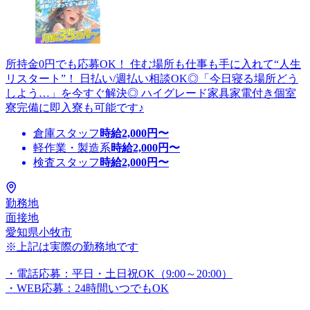
所持金0円でも応募OK！ 住む場所も仕事も手に入れて“人生
リスタート”！ 日払い/週払い相談OK◎「今日寝る場所どう
しよう…」を今すぐ解決◎ ハイグレード家具家電付き個室
寮完備に即入寮も可能です♪
倉庫スタッフ
時給
2,000
円〜
軽作業・製造系
時給
2,000
円〜
検査スタッフ
時給
2,000
円〜
勤務地
面接地
愛知県小牧市
※上記は実際の勤務地です
・電話応募：平日・土日祝OK（9:00～20:00）
・WEB応募：24時間いつでもOK