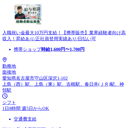
入職祝い金最大10万円支給！【携帯販売】業界経験者向け高
収入！昇給あり/正社員登用実績あり/日払い可
携帯ショップ
時給
1,600
円〜
1,700
円
勤務地
面接地
愛知県名古屋市守山区深沢1-102
上島（西）駅、上島（東）駅、吉根駅、春日井(ＪＲ)駅、神
領駅
シフト
1日8時間 週5日からOK
交通費支給