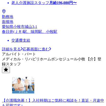
老人介護施設スタッフ
月給
196,080
円〜
勤務地
面接地
愛知県小牧市城山3-1
春日井(ＪＲ)駅、味岡駅、小牧駅
交通費支給
詳細を見る
応募画面に進む
アルバイト・パート
メディカル・リハビリホームボンセジュール小牧 【介】登
録スタッフ
【介護職急募！】入社時期はご気軽に相談を！直近・月途中
も可能です♪