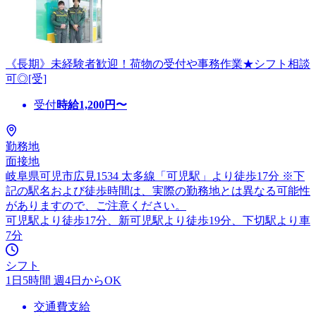
《長期》未経験者歓迎！荷物の受付や事務作業★シフト相談
可◎[受]
受付
時給
1,200
円〜
勤務地
面接地
岐阜県可児市広見1534 太多線「可児駅」より徒歩17分 ※下
記の駅名および徒歩時間は、実際の勤務地とは異なる可能性
がありますので、ご注意ください。
可児駅より徒歩17分、新可児駅より徒歩19分、下切駅より車
7分
シフト
1日5時間 週4日からOK
交通費支給