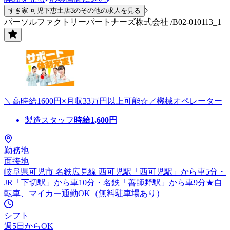
すき家 可児下恵土店3のその他の求人を見る
パーソルファクトリーパートナーズ株式会社 /B02-010113_1
＼高時給1600円×月収33万円以上可能☆／機械オペレーター
製造スタッフ
時給
1,600
円
勤務地
面接地
岐阜県可児市 名鉄広見線 西可児駅「西可児駅」から車5分・
JR「下切駅」から車10分・名鉄「善師野駅」から車9分★自
転車、マイカー通勤OK（無料駐車場あり）
シフト
週5日からOK