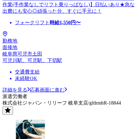
作業(手作業なしでリフト乗りっぱなし)】日払いあり★急な
出費にも安心◎頑張った分、すぐに手元に！
フォークリフト
時給
1,550
円〜
勤務地
面接地
岐阜県可児市土田
可児川駅、可児駅、下切駅
交通費支給
未経験OK
詳細を見る
応募画面に進む
派遣労働者
株式会社ジャパン・リリーフ 岐阜支店/gfdrmhR-18844