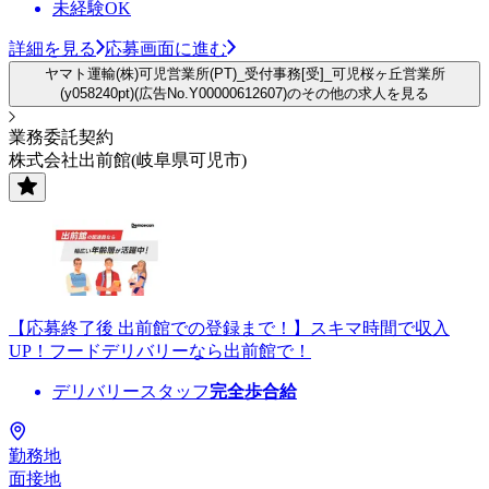
未経験OK
詳細を見る
応募画面に進む
ヤマト運輸(株)可児営業所(PT)_受付事務[受]_可児桜ヶ丘営業所
(y058240pt)(広告No.Y00000612607)のその他の求人を見る
業務委託契約
株式会社出前館(岐阜県可児市)
【応募終了後 出前館での登録まで！】スキマ時間で収入
UP！フードデリバリーなら出前館で！
デリバリースタッフ
完全歩合給
勤務地
面接地