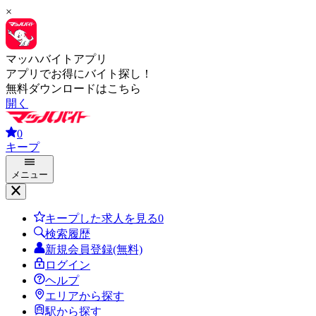
×
マッハバイトアプリ
アプリでお得にバイト探し！
無料ダウンロードはこちら
開く
0
キープ
メニュー
キープした求人を見る
0
検索履歴
新規会員登録(無料)
ログイン
ヘルプ
エリアから探す
駅から探す