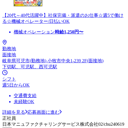
【20代～40代活躍中】社保完備・派遣のお仕事☆週5で働け
る☆機械オペレーター/日払いOK
機械オペレーション
時給
1,250
円〜
勤務地
面接地
岐阜県可児市(勤務地) 小牧市中央1-239 2F(面接地)
下切駅、可児駅、西可児駅
シフト
週5日からOK
交通費支給
未経験OK
詳細を見る
応募画面に進む
正社員
日本マニュファクチャリングサービス株式会社02/chu240619