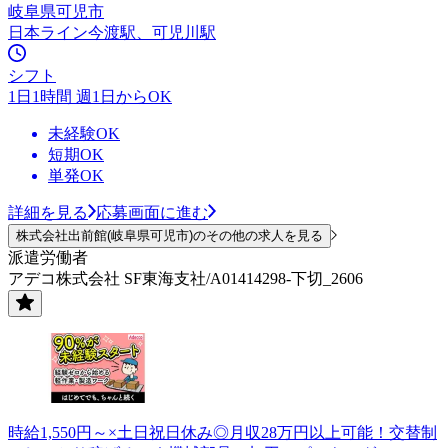
岐阜県可児市
日本ライン今渡駅、可児川駅
シフト
1日1時間 週1日からOK
未経験OK
短期OK
単発OK
詳細を見る
応募画面に進む
株式会社出前館(岐阜県可児市)のその他の求人を見る
派遣労働者
アデコ株式会社 SF東海支社/A01414298-下切_2606
時給1,550円～×土日祝日休み◎月収28万円以上可能！交替制