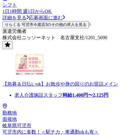
シフト
1日1時間 週1日からOK
詳細を見る
応募画面に進む
りらくる 可児市今渡店3のその他の求人を見る
派遣労働者
株式会社ニッソーネット 名古屋支社/1201_5690
【急募＆日払いok】お散歩や身の回りのお世話メイン
老人介護施設スタッフ
時給
1,400
円〜
2,125
円
勤務地
面接地
岐阜県可児市
可児市内に多数！＜駅チカ・車通勤okも有＞