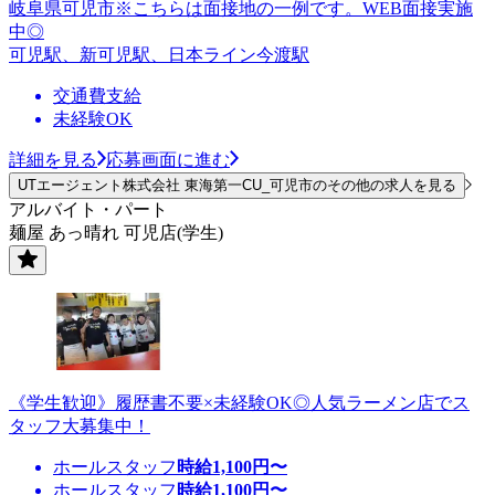
岐阜県可児市※こちらは面接地の一例です。WEB面接実施
中◎
可児駅、新可児駅、日本ライン今渡駅
交通費支給
未経験OK
詳細を見る
応募画面に進む
UTエージェント株式会社 東海第一CU_可児市のその他の求人を見る
アルバイト・パート
麺屋 あっ晴れ 可児店(学生)
《学生歓迎》履歴書不要×未経験OK◎人気ラーメン店でス
タッフ大募集中！
ホールスタッフ
時給
1,100
円〜
ホールスタッフ
時給
1,100
円〜