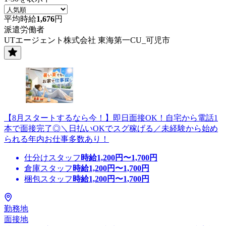
平均時給
1,676
円
派遣労働者
UTエージェント株式会社 東海第一CU_可児市
【8月スタートするなら今！】即日面接OK！自宅から電話1
本で面接完了◎＼日払いOKでスグ稼げる／未経験から始め
られる年内お仕事多数あり！
仕分けスタッフ
時給
1,200
円〜
1,700
円
倉庫スタッフ
時給
1,200
円〜
1,700
円
梱包スタッフ
時給
1,200
円〜
1,700
円
勤務地
面接地