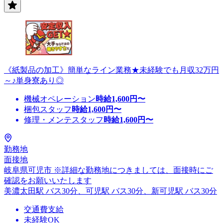
《紙製品の加工》簡単なライン業務★未経験でも月収32万円
～♪単身寮あり◎
機械オペレーション
時給
1,600
円〜
梱包スタッフ
時給
1,600
円〜
修理・メンテスタッフ
時給
1,600
円〜
勤務地
面接地
岐阜県可児市 ※詳細な勤務地につきましては、面接時にご
確認をお願いいたします
美濃太田駅 バス30分、可児駅 バス30分、新可児駅 バス30分
交通費支給
未経験OK