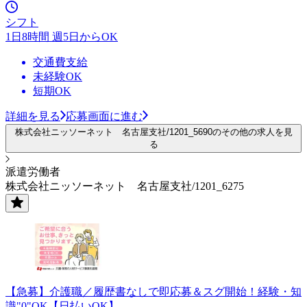
シフト
1日8時間 週5日からOK
交通費支給
未経験OK
短期OK
詳細を見る
応募画面に進む
株式会社ニッソーネット 名古屋支社/1201_5690のその他の求人を見
る
派遣労働者
株式会社ニッソーネット 名古屋支社/1201_6275
【急募】介護職／履歴書なしで即応募＆スグ開始！経験・知
識"0"OK【日払いOK】