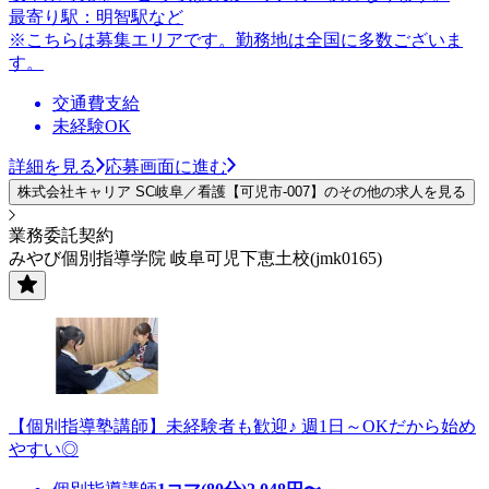
最寄り駅：明智駅など
※こちらは募集エリアです。勤務地は全国に多数ございま
す。
交通費支給
未経験OK
詳細を見る
応募画面に進む
株式会社キャリア SC岐阜／看護【可児市-007】のその他の求人を見る
業務委託契約
みやび個別指導学院 岐阜可児下恵土校(jmk0165)
【個別指導塾講師】未経験者も歓迎♪ 週1日～OKだから始め
やすい◎