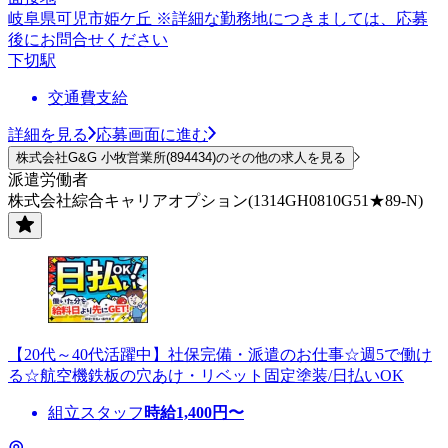
岐阜県可児市姫ケ丘 ※詳細な勤務地につきましては、応募
後にお問合せください
下切駅
交通費支給
詳細を見る
応募画面に進む
株式会社G&G 小牧営業所(894434)のその他の求人を見る
派遣労働者
株式会社綜合キャリアオプション(1314GH0810G51★89-N)
【20代～40代活躍中】社保完備・派遣のお仕事☆週5で働け
る☆航空機鉄板の穴あけ・リベット固定塗装/日払いOK
組立スタッフ
時給
1,400
円〜