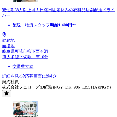
繁忙期38万以上可！日曜日固定休みの衣料品店舗配送ドライ
バー
配送・物流スタッフ
時給
1,400
円〜
勤務地
面接地
岐阜県可児市柿下西ヶ洞
JR太多線下切駅 車10分
交通費支給
詳細を見る
応募画面に進む
契約社員
株式会社フェローズ(D経験)NGY_DK_986_1355T(A)(NGY)