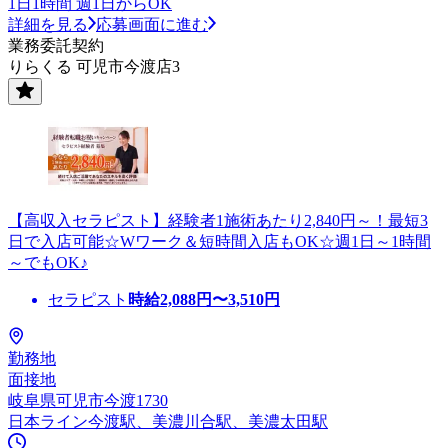
1日1時間 週1日からOK
詳細を見る
応募画面に進む
業務委託契約
りらくる 可児市今渡店3
【高収入セラピスト】経験者1施術あたり2,840円～！最短3
日で入店可能☆Wワーク＆短時間入店もOK☆週1日～1時間
～でもOK♪
セラピスト
時給
2,088
円〜
3,510
円
勤務地
面接地
岐阜県可児市今渡1730
日本ライン今渡駅、美濃川合駅、美濃太田駅