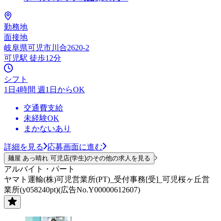
勤務地
面接地
岐阜県可児市川合2620-2
可児駅 徒歩12分
シフト
1日4時間 週1日からOK
交通費支給
未経験OK
まかないあり
詳細を見る
応募画面に進む
麺屋 あっ晴れ 可児店(学生)のその他の求人を見る
アルバイト・パート
ヤマト運輸(株)可児営業所(PT)_受付事務[受]_可児桜ヶ丘営
業所(y058240pt)(広告No.Y00000612607)