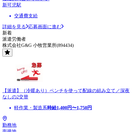
新可児駅
交通費支給
詳細を見る
応募画面に進む
新着
派遣労働者
株式会社G&G 小牧営業所(894434)
【派遣】（冷暖あり）ペンチを使って配線の組み立て／深夜
なしの2交替
軽作業・製造系
時給
1,400
円〜
1,750
円
勤務地
面接地