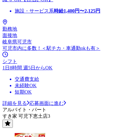
施設・サービス系
時給
1,400
円〜
2,125
円
勤務地
面接地
岐阜県可児市
可児市内に多数！＜駅チカ・車通勤okも有＞
シフト
1日8時間 週5日からOK
交通費支給
未経験OK
短期OK
詳細を見る
応募画面に進む
アルバイト・パート
すき家 可児下恵土店3