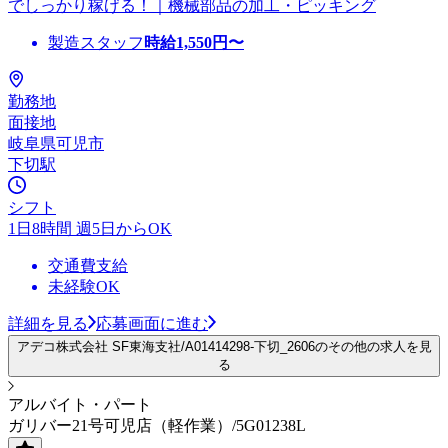
でしっかり稼げる！｜機械部品の加工・ピッキング
製造スタッフ
時給
1,550
円〜
勤務地
面接地
岐阜県可児市
下切駅
シフト
1日8時間 週5日からOK
交通費支給
未経験OK
詳細を見る
応募画面に進む
アデコ株式会社 SF東海支社/A01414298-下切_2606のその他の求人を見
る
アルバイト・パート
ガリバー21号可児店（軽作業）/5G01238L