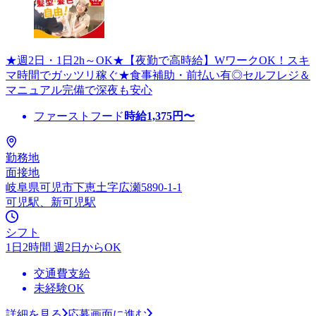
★週2日・1日2h～OK★【夜勤で高時給】WワークOK！スキ
マ時間でガッツリ稼ぐ★食事補助・前払い有◎セルフレジ＆
マニュアル完備で深夜も安心
ファーストフード
時給
1,375
円〜
勤務地
面接地
岐阜県可児市下恵土字広瀬5890-1-1
可児駅、新可児駅
シフト
1日2時間 週2日からOK
交通費支給
未経験OK
詳細を見る
応募画面に進む