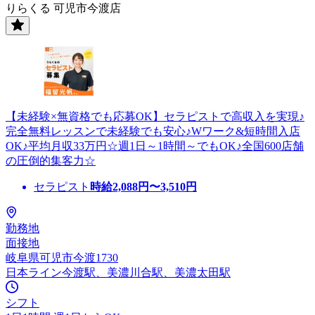
りらくる 可児市今渡店
【未経験×無資格でも応募OK】セラピストで高収入を実現♪
完全無料レッスンで未経験でも安心♪Wワーク&短時間入店
OK♪平均月収33万円☆週1日～1時間～でもOK♪全国600店舗
の圧倒的集客力☆
セラピスト
時給
2,088
円〜
3,510
円
勤務地
面接地
岐阜県可児市今渡1730
日本ライン今渡駅、美濃川合駅、美濃太田駅
シフト