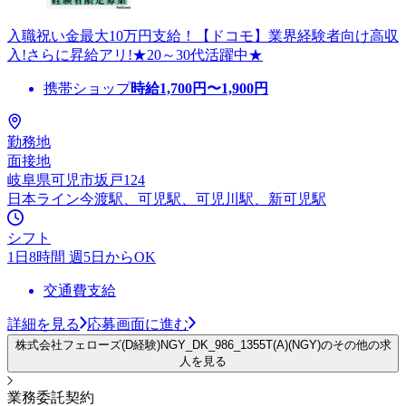
入職祝い金最大10万円支給！【ドコモ】業界経験者向け高収
入!さらに昇給アリ!★20～30代活躍中★
携帯ショップ
時給
1,700
円〜
1,900
円
勤務地
面接地
岐阜県可児市坂戸124
日本ライン今渡駅、可児駅、可児川駅、新可児駅
シフト
1日8時間 週5日からOK
交通費支給
詳細を見る
応募画面に進む
株式会社フェローズ(D経験)NGY_DK_986_1355T(A)(NGY)のその他の求
人を見る
業務委託契約