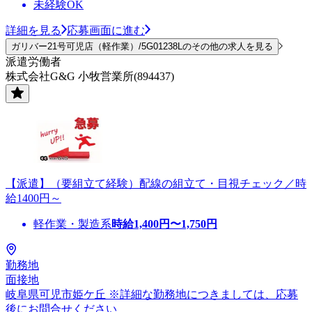
未経験OK
詳細を見る
応募画面に進む
ガリバー21号可児店（軽作業）/5G01238Lのその他の求人を見る
派遣労働者
株式会社G&G 小牧営業所(894437)
【派遣】（要組立て経験）配線の組立て・目視チェック／時
給1400円～
軽作業・製造系
時給
1,400
円〜
1,750
円
勤務地
面接地
岐阜県可児市姫ケ丘 ※詳細な勤務地につきましては、応募
後にお問合せください