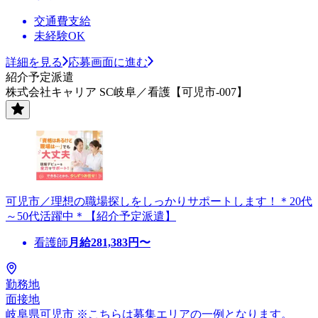
交通費支給
未経験OK
詳細を見る
応募画面に進む
紹介予定派遣
株式会社キャリア SC岐阜／看護【可児市-007】
可児市／理想の職場探しをしっかりサポートします！＊20代
～50代活躍中＊【紹介予定派遣】
看護師
月給
281,383
円〜
勤務地
面接地
岐阜県可児市 ※こちらは募集エリアの一例となります。