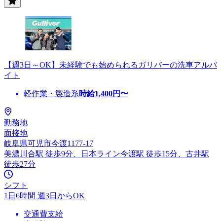
【週3日～OK】未経験でも始められるガリバーの洗車アルバ
イト
軽作業・製造系
時給
1,400
円〜
勤務地
面接地
岐阜県可児市今渡1177-17
美濃川合駅 徒歩9分、日本ライン今渡駅 徒歩15分、古井駅
徒歩27分
シフト
1日6時間 週3日からOK
交通費支給