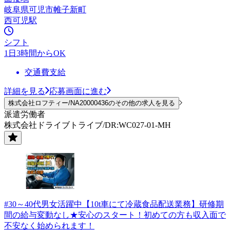
岐阜県可児市帷子新町
西可児駅
シフト
1日3時間からOK
交通費支給
詳細を見る
応募画面に進む
株式会社ロフティー/NA20000436のその他の求人を見る
派遣労働者
株式会社ドライブトライブ/DR:WC027-01-MH
#30～40代男女活躍中【10t車にて冷蔵食品配送業務】研修期
間の給与変動なし★安心のスタート！初めての方も収入面で
不安なく始められます！