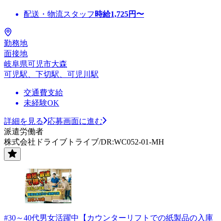
配送・物流スタッフ
時給
1,725
円〜
勤務地
面接地
岐阜県可児市大森
可児駅、下切駅、可児川駅
交通費支給
未経験OK
詳細を見る
応募画面に進む
派遣労働者
株式会社ドライブトライブ/DR:WC052-01-MH
#30～40代男女活躍中【カウンターリフトでの紙製品の入庫