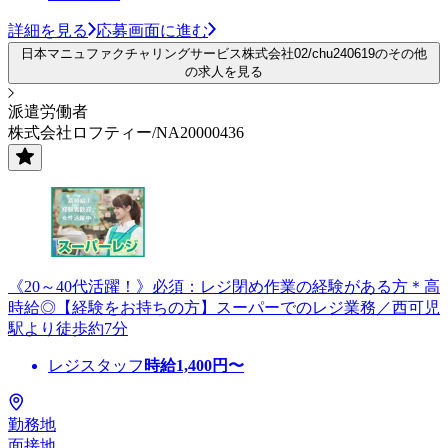
詳細を見る
応募画面に進む
日本マニュファクチャリングサービス株式会社02/chu240619のその他
の求人を見る
派遣労働者
株式会社ロフティー/NA20000436
《20～40代活躍！》必須：レジ閉め作業の経験がある方＊高
時給◎【経験をお持ちの方】スーパーでのレジ業務／西可児
駅より徒歩約7分
レジスタッフ
時給
1,400
円〜
勤務地
面接地