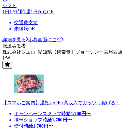
シフト
1日1.5時間 週1日からOK
交通費支給
未経験OK
詳細を見る
応募画面に進む
派遣労働者
株式会社シエロ_愛知県【携帯量】ジョーシン一宮尾西店
1/W
【スマホご案内】週払いOK♪高収入でガッツリ稼げる！
キャンペーンスタッフ
時給
1,700
円〜
携帯ショップ
時給
1,700
円〜
受付
時給
1,700
円〜