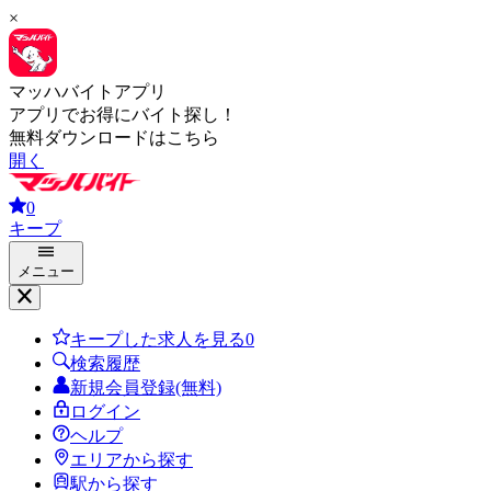
×
マッハバイトアプリ
アプリでお得にバイト探し！
無料ダウンロードはこちら
開く
0
キープ
メニュー
キープした求人を見る
0
検索履歴
新規会員登録(無料)
ログイン
ヘルプ
エリアから探す
駅から探す