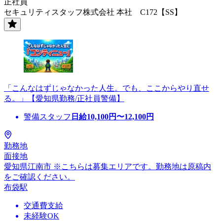
正社員
セキュリティスタッフ株式会社 本社 C172【SS】
「こんなはずじゃなかった人生。でも、ここからやり直せ
る。」【愛知県勤務/正社員警備】
警備スタッフ
日給
10,100
円〜
12,100
円
勤務地
面接地
愛知県江南市 ※こちらは募集エリアです。勤務地は原稿内
をご確認ください。
布袋駅
交通費支給
未経験OK