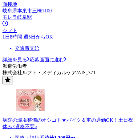
面接地
岐阜県本巣市三橋1100
モレラ岐阜駅
シフト
1日8時間 週5日からOK
交通費支給
詳細を見る
応募画面に進む
派遣労働者
株式会社ルフト・メディカルケア/AIS_371
病院の環境整備のオシゴト★バイク＆車の通勤OK！土日祝
休み×資格不要♪
医療・福祉系
時給
1,300
円〜