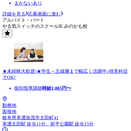
まかないあり
詳細を見る
応募画面に進む
アルバイト・パート
やる気スイッチのスクールIE みのかも校
★未経験大歓迎!★学生～主婦層まで幅広く活躍中♪得意科目
でOK!
個別指導講師
時給
1,065
円〜
勤務地
面接地
岐阜県美濃加茂市太田町41
美濃太田駅 徒歩11分、前平公園駅 徒歩15分