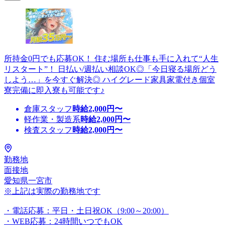
所持金0円でも応募OK！ 住む場所も仕事も手に入れて“人生
リスタート”！ 日払い/週払い相談OK◎「今日寝る場所どう
しよう…」を今すぐ解決◎ ハイグレード家具家電付き個室
寮完備に即入寮も可能です♪
倉庫スタッフ
時給
2,000
円〜
軽作業・製造系
時給
2,000
円〜
検査スタッフ
時給
2,000
円〜
勤務地
面接地
愛知県一宮市
※上記は実際の勤務地です
・電話応募：平日・土日祝OK（9:00～20:00）
・WEB応募：24時間いつでもOK