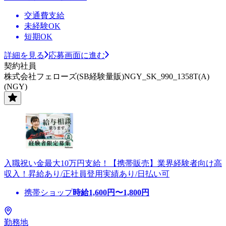
交通費支給
未経験OK
短期OK
詳細を見る
応募画面に進む
契約社員
株式会社フェローズ(SB経験量販)NGY_SK_990_1358T(A)
(NGY)
入職祝い金最大10万円支給！【携帯販売】業界経験者向け高
収入！昇給あり/正社員登用実績あり/日払い可
携帯ショップ
時給
1,600
円〜
1,800
円
勤務地