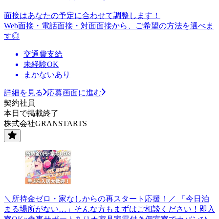
面接はあなたの予定に合わせて調整します！
Web面接・電話面接・対面面接から、ご希望の方法を選べま
す◎
交通費支給
未経験OK
まかないあり
詳細を見る
応募画面に進む
契約社員
本日で掲載終了
株式会社GRANSTARTS
＼所持金ゼロ・家なしからの再スタート応援！／ 「今日泊
まる場所がない…」そんな方もまずはご相談ください！即入