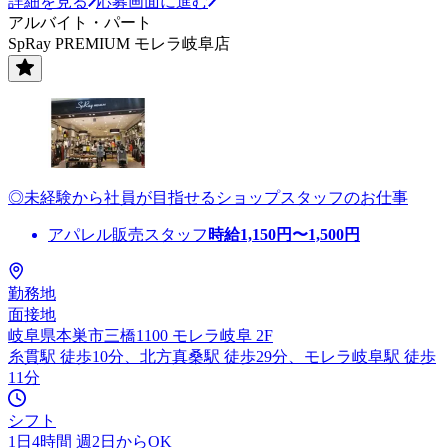
詳細を見る
応募画面に進む
アルバイト・パート
SpRay PREMIUM モレラ岐阜店
◎未経験から社員が目指せるショップスタッフのお仕事
アパレル販売スタッフ
時給
1,150
円〜
1,500
円
勤務地
面接地
岐阜県本巣市三橋1100 モレラ岐阜 2F
糸貫駅 徒歩10分、北方真桑駅 徒歩29分、モレラ岐阜駅 徒歩
11分
シフト
1日4時間 週2日からOK