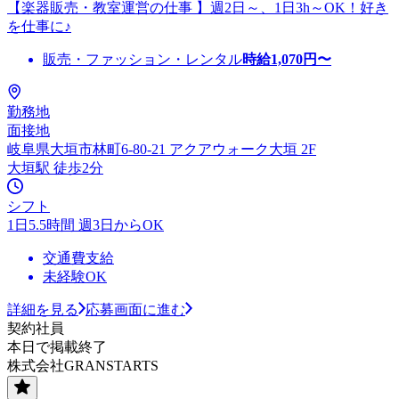
【楽器販売・教室運営の仕事 】週2日～、1日3h～OK！好き
を仕事に♪
販売・ファッション・レンタル
時給
1,070
円〜
勤務地
面接地
岐阜県大垣市林町6-80-21 アクアウォーク大垣 2F
大垣駅 徒歩2分
シフト
1日5.5時間 週3日からOK
交通費支給
未経験OK
詳細を見る
応募画面に進む
契約社員
本日で掲載終了
株式会社GRANSTARTS