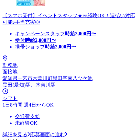
【スマホ受付】イベントスタッフ★未経験OK！週払い対応
可能♪手当充実◎
キャンペーンスタッフ
時給
2,000
円〜
受付
時給
2,000
円〜
携帯ショップ
時給
2,000
円〜
勤務地
面接地
愛知県一宮市木曽川町黒田字南八ツケ池
黒田(愛知)駅、木曽川駅
シフト
1日8時間 週4日からOK
交通費支給
未経験OK
詳細を見る
応募画面に進む