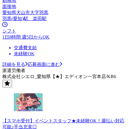
勤務地
面接地
愛知県犬山市大字羽黒
羽黒(愛知)駅、楽田駅
シフト
1日8時間 週5日からOK
交通費支給
未経験OK
詳細を見る
応募画面に進む
派遣労働者
株式会社シエロ_愛知県【★】エディオン一宮本店/KB6
【スマホ受付】イベントスタッフ★未経験OK！週払い対応
可能♪手当充実◎