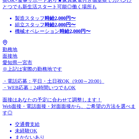
寮OK×食事サポートあり★家具家電付き個室寮でカバンひ
とつでも新生活スタート可能◎働く場所も
製造スタッフ
時給
2,000
円〜
組立スタッフ
時給
2,000
円〜
機械オペレーション
時給
2,000
円〜
勤務地
面接地
愛知県一宮市
※上記は実際の勤務地です
・電話応募：平日・土日祝OK（9:00～20:00）
・WEB応募：24時間いつでもOK
面接はあなたの予定に合わせて調整します！
Web面接・電話面接・対面面接から、ご希望の方法を選べま
す◎
交通費支給
未経験OK
まかないあり