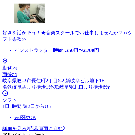
好きを活かそう！★音楽スクールでお仕事しませんか？≪シ
フト柔軟≫
インストラクター
時給
1,250
円〜
2,700
円
勤務地
面接地
岐阜県岐阜市長住町2丁目6-2 新岐阜ビル地下1F
名鉄岐阜駅より徒歩1分/JR岐阜駅北口より徒歩6分
シフト
1日1時間 週2日からOK
未経験OK
詳細を見る
応募画面に進む
アルバイト・パート