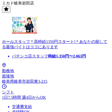
ミカド岐阜岩田店
ホールスタッフ＊高時給1350円スタート!＊あなたの探して
る最強バイトはココにあります
パチンコ店スタッフ
時給
1,350
円〜
2,063
円
勤務地
面接地
岐阜県岐阜市岩田東3-215
シフト
1日7.5時間 週4日からOK
交通費支給
未経験OK