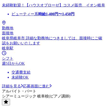
未経験歓迎！【ハウスオブローゼ】コスメ販売 イオン岐阜
ビューティー系
時給
1,400
円〜
1,450
円
勤務地
面接地
岐阜県岐阜市 詳細な勤務地につきましては、面接時にご確
認をお願いいたします
岐阜駅
シフト
週5日からOK
交通費支給
未経験OK
詳細を見る
応募画面に進む
アルバイト・パート
シアーミュージック 岐阜校(ピアノ講師)