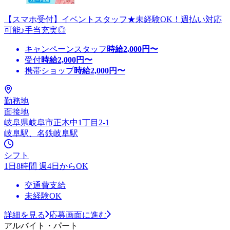
【スマホ受付】イベントスタッフ★未経験OK！週払い対応
可能♪手当充実◎
キャンペーンスタッフ
時給
2,000
円〜
受付
時給
2,000
円〜
携帯ショップ
時給
2,000
円〜
勤務地
面接地
岐阜県岐阜市正木中1丁目2-1
岐阜駅、名鉄岐阜駅
シフト
1日8時間 週4日からOK
交通費支給
未経験OK
詳細を見る
応募画面に進む
アルバイト・パート