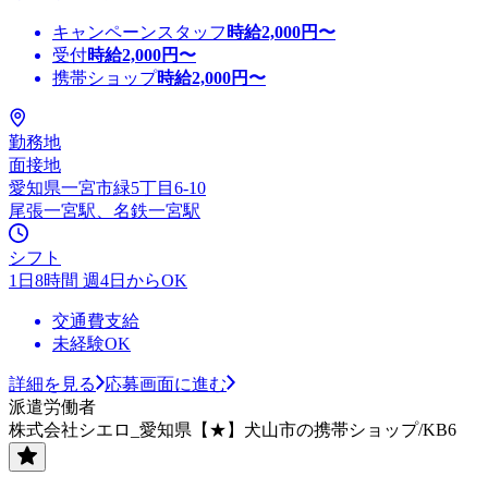
キャンペーンスタッフ
時給
2,000
円〜
受付
時給
2,000
円〜
携帯ショップ
時給
2,000
円〜
勤務地
面接地
愛知県一宮市緑5丁目6-10
尾張一宮駅、名鉄一宮駅
シフト
1日8時間 週4日からOK
交通費支給
未経験OK
詳細を見る
応募画面に進む
派遣労働者
株式会社シエロ_愛知県【★】犬山市の携帯ショップ/KB6