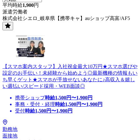
平均時給
1,900
円
派遣労働者
株式会社シエロ_岐阜県【携帯キャ】auショップ高富/AF5
【スマホ案内スタッフ】入社祝金最大10万円★スマホ選びや
設定のお手伝い！未経験から始めよう◎最新機種の情報もい
ち早くゲット★スマホが手放せないあなたに♪高収入＆嬉し
い週払い/スピード採用・WEB面談◎
携帯ショップ
時給
1,500
円〜
1,900
円
事務・受付・経理
時給
1,500
円〜
1,900
円
受付
時給
1,500
円〜
1,900
円
勤務地
面接地