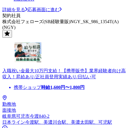
詳細を見る
応募画面に進む
契約社員
株式会社フェローズ(SB経験量販)NGY_SK_986_1354T(A)
(NGY)
入職祝い金最大10万円支給！【携帯販売】業界経験者向け高
収入！昇給あり/正社員登用実績あり/日払い可
携帯ショップ
時給
1,600
円〜
1,800
円
勤務地
面接地
岐阜県可児市今渡840-2
日本ライン今渡駅、美濃川合駅、美濃太田駅、可児駅