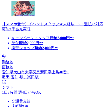
【スマホ受付】イベントスタッフ★未経験OK！週払い対応
可能♪手当充実◎
キャンペーンスタッフ
時給
2,000
円〜
受付
時給
2,000
円〜
携帯ショップ
時給
2,000
円〜
勤務地
面接地
愛知県犬山市大字羽黒新田字上島40番1
羽黒(愛知)駅、楽田駅
シフト
1日8時間 週4日からOK
交通費支給
未経験OK