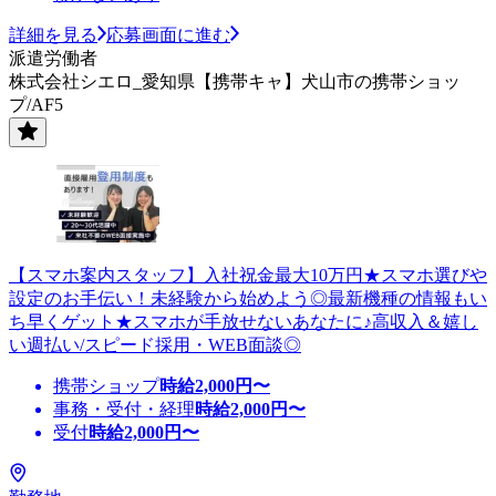
詳細を見る
応募画面に進む
派遣労働者
株式会社シエロ_愛知県【携帯キャ】犬山市の携帯ショッ
プ/AF5
【スマホ案内スタッフ】入社祝金最大10万円★スマホ選びや
設定のお手伝い！未経験から始めよう◎最新機種の情報もい
ち早くゲット★スマホが手放せないあなたに♪高収入＆嬉し
い週払い/スピード採用・WEB面談◎
携帯ショップ
時給
2,000
円〜
事務・受付・経理
時給
2,000
円〜
受付
時給
2,000
円〜