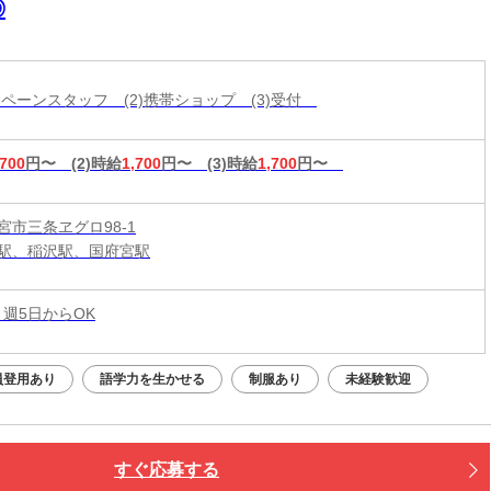
◎
ャンペーンスタッフ (2)携帯ショップ (3)受付
,700
円〜
(2)時給
1,700
円〜
(3)時給
1,700
円〜
宮市三条ヱグロ98-1
駅、稲沢駅、国府宮駅
 週5日からOK
員登用あり
語学力を生かせる
制服あり
未経験歓迎
すぐ応募する