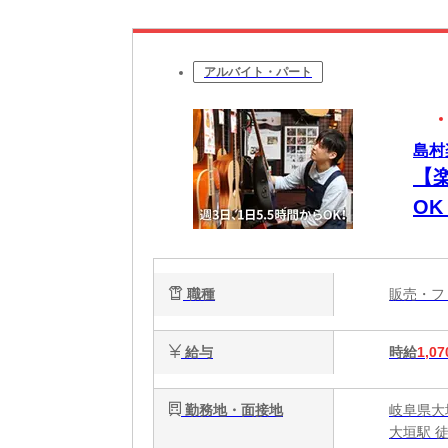
アルバイト・パート
島村
【
O
職種
販売・
給与
時給
1,07
勤務地・面接地
岐阜県大垣
大垣駅 