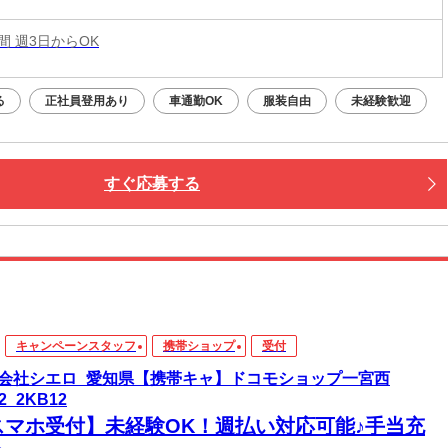
時間 週3日からOK
る
正社員登用あり
車通勤OK
服装自由
未経験歓迎
すぐ応募する
キャンペーンスタッフ
携帯ショップ
受付
会社シエロ_愛知県【携帯キャ】ドコモショップ一宮西
2_2KB12
スマホ受付】未経験OK！週払い対応可能♪手当充