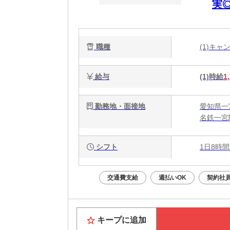
実
職種
(1)キ
給与
(1)時給
1
勤務地・面接地
愛知県一
名鉄一宮
シフト
1日8時間
交通費支給
週払いOK
契約社
キープに追加