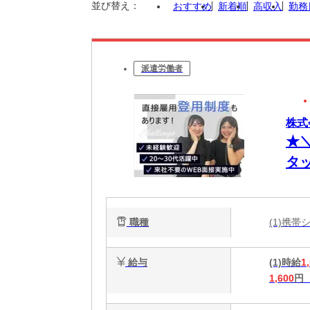
並び替え：
おすすめ
新着順
高収入
勤務
派遣労働者
株式
★
タ
ー
収
職種
(1)携
給与
(1)時給
1
1,600
円