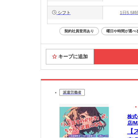
シフト
1日5.5
契約社員登用あり
曜日や時間が選べ
キープに追加
派遣労働者
株式
店/M
【