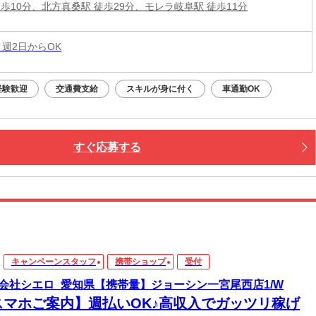
徒歩10分、北方真桑駅 徒歩29分、モレラ岐阜駅 徒歩11分
 週2日からOK
経験歓迎
交通費支給
スキルが身に付く
車通勤OK
すぐ応募する
キャンペーンスタッフ
携帯ショップ
受付
会社シエロ_愛知県【携帯量】ジョーシン一宮尾西店1/W
スマホご案内】週払いOK♪高収入でガッツリ稼げ