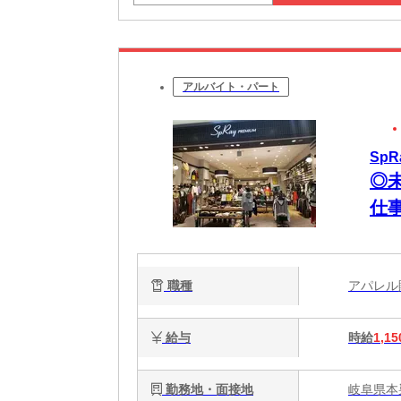
アルバイト・パート
SpR
◎
仕
職種
アパレ
給与
時給
1,15
勤務地・面接地
岐阜県本巣