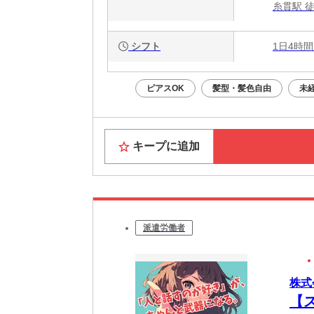
糸貫駅 
シフト
1日4時間
ピアスOK
髪型・髪色自由
未
キープに追加
派遣労働者
株式
【