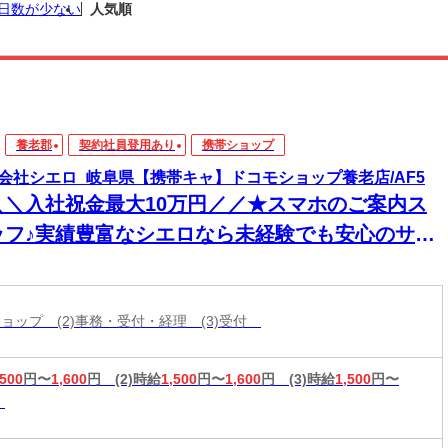
日数が少ない
人気順
養老郡
契約社員登用あり
携帯ショップ
会社シエロ_岐阜県【携帯キャ】ドコモショップ養老店/AF5
＼＼入社祝金最大10万円／／★スマホのご案内ス
ッフ♪実績豊富なシエロなら未経験でも安心のサポ
ト体制◎普段からスマホを使ってれば即戦力！高
入＆嬉しい週払い/スピード採用・WEB面談◎
帯ショップ (2)事務・受付・経理 (3)受付
,500
円〜
1,600
円
(2)時給
1,500
円〜
1,600
円
(3)時給
1,500
円〜