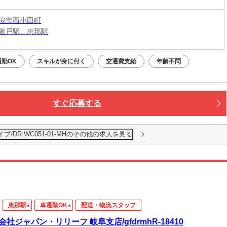
浪市西小田町
釜戸駅、恵那駅
勤OK
スキルが身に付く
交通費支給
年齢不問
すぐ応募する
/DR:WC051-01-MHのその他の求人を見る
恵那駅
車通勤OK
配送・物流スタッフ
会社ジャパン・リリーフ 岐阜支店/gfdrmhR-18410