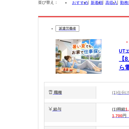
並び替え：
おすすめ
新着順
高収入
勤務
派遣労働者
UT
【
ら
未
職種
(1)仕
給与
(1)時給
1
1,700
円