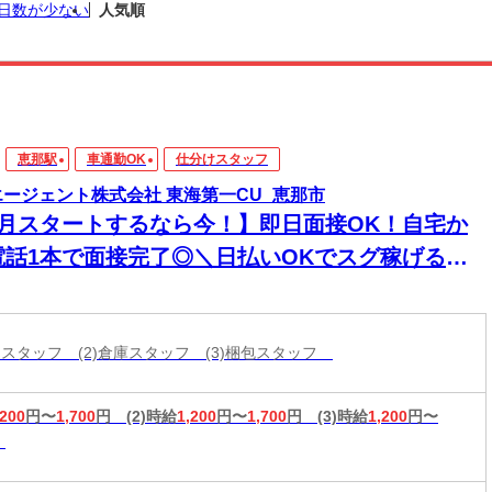
日数が少ない
人気順
恵那駅
車通勤OK
仕分けスタッフ
エージェント株式会社 東海第一CU_恵那市
8月スタートするなら今！】即日面接OK！自宅か
電話1本で面接完了◎＼日払いOKでスグ稼げる／
経験から始められる年内お仕事多数あり！
分けスタッフ (2)倉庫スタッフ (3)梱包スタッフ
,200
円〜
1,700
円
(2)時給
1,200
円〜
1,700
円
(3)時給
1,200
円〜