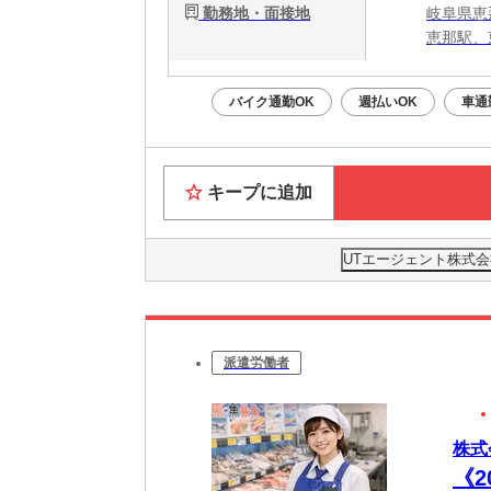
勤務地・面接地
岐阜県恵
恵那駅、
バイク通勤OK
週払いOK
車通
キープに追加
UTエージェント株式会
派遣労働者
株式
《