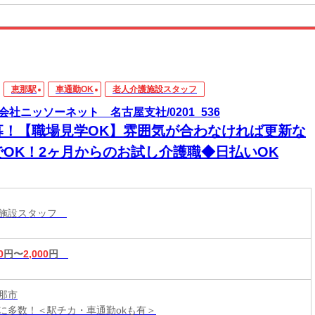
恵那駅
車通勤OK
老人介護施設スタッフ
会社ニッソーネット 名古屋支社/0201_536
募！【職場見学OK】雰囲気が合わなければ更新な
でOK！2ヶ月からのお試し介護職◆日払いOK
護施設スタッフ
0
円〜
2,000
円
那市
に多数！＜駅チカ・車通勤okも有＞