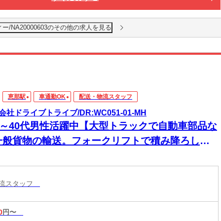
/NA20000603のその他の求人を見る
恵那駅
車通勤OK
配送・物流スタッフ
会社ドライブトライブ/DR:WC051-01-MH
30～40代男性活躍中【大型トラックで自動車部品な
一般貨物の輸送。フォークリフトで積み降ろし作
】昇給あり★頑張りはしっかり評価！「やる気」
きちんとカタチになる職場です！
物流スタッフ
0
円〜