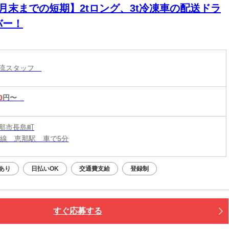
9月末までの短期】2tロング、3t冷凍車の配送ドラ
バー！
物流スタッフ
0
円〜
那市長島町
本線 恵那駅 車で5分
あり
日払いOK
交通費支給
登録制
すぐ応募する