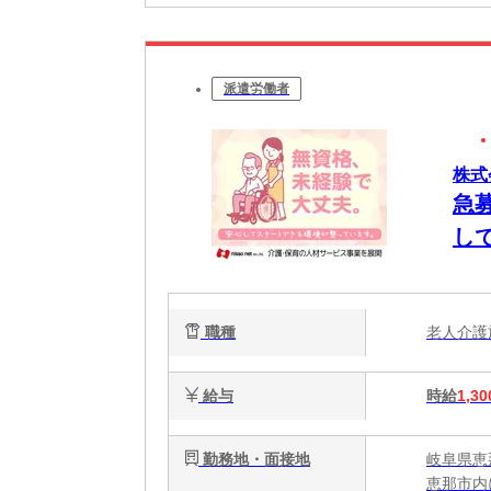
派遣労働者
株式
急
し
職種
老人介
給与
時給
1,30
勤務地・面接地
岐阜県恵
恵那市内