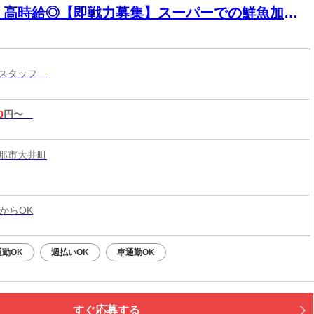
＊高時給◎【即戦力募集】スーパーでの鮮魚加工
恵那駅より徒歩約6分
ースタッフ
0
円〜
那市大井町
からOK
勤OK
週払いOK
車通勤OK
すぐ応募する