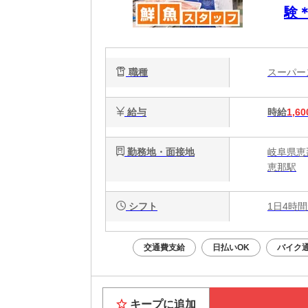
験
／
職種
スーパ
給与
時給
1,60
勤務地・面接地
岐阜県恵
恵那駅
シフト
1日4時間
交通費支給
日払いOK
バイク通
キープに追加