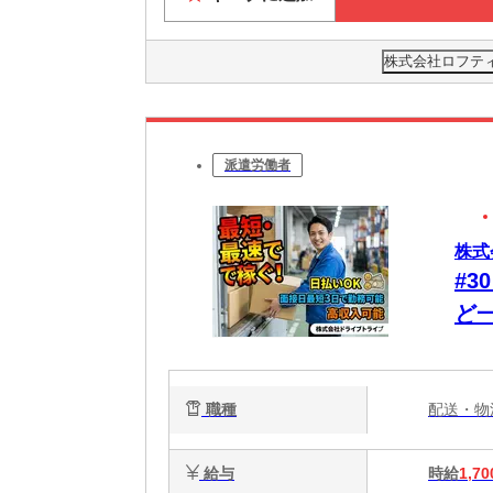
株式会社ロフティー
派遣労働者
株式
#
ど
業
が
職種
配送・
給与
時給
1,70