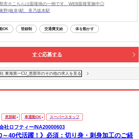
那市※こちらは面接地の一例です。WEB面接実施中◎
東野(岐阜)駅、美乃坂本駅
勤OK
登録制
交通費支給
体を動かす
すぐ応募する
社 東海第一CU_恵那市のその他の求人を見る
恵那駅
車通勤OK
スーパースタッフ
会社ロフティー/NA20000603
20～40代活躍！》必須：切り身・刺身加工のご経