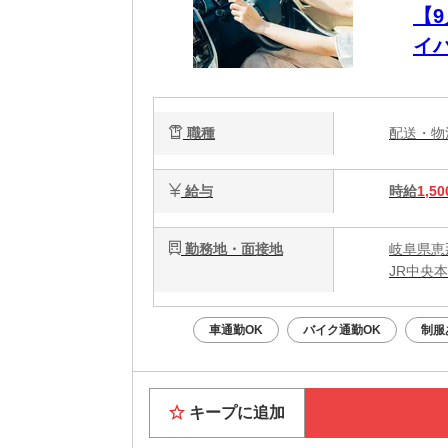
【
イ
職種
配送・
給与
時給
1,50
勤務地・面接地
岐阜県恵
JR中央
車通勤OK
バイク通勤OK
制服
キープに追加