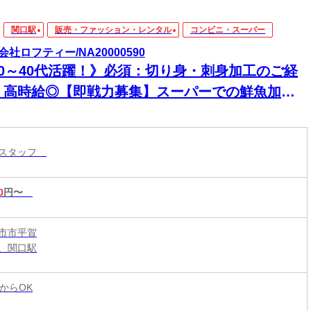
関口駅
販売・ファッション・レンタル
コンビニ・スーパー
会社ロフティー/NA20000590
20～40代活躍！》必須：切り身・刺身加工のご経
＊高時給◎【即戦力募集】スーパーでの鮮魚加工
関口駅から徒歩10分
ースタッフ
0
円〜
市市平賀
、関口駅
からOK