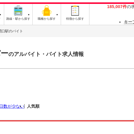
185,007件
の
す
路線・駅から探す
職種から探す
特徴から探す
キー
関口駅のバイト
パー
のアルバイト・バイト求人情報
日数が少ない
人気順