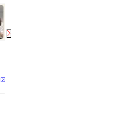
月給
220,000
円〜
400,000
円
HAIR SALON IWASAKI 岐阜関ひがし店［正社員］スタイリスト(株式会社ハクブン)
関口駅 関(岐阜)駅 関市役所前駅
る