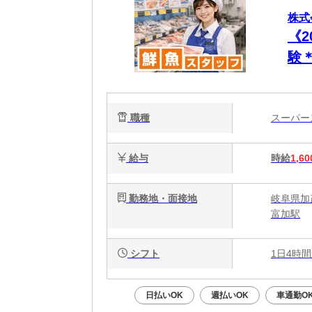
株式
《
験
魚
職種
スーパ
給与
時給
1,60
勤務地・面接地
岐阜県加
富加駅
シフト
1日4時間
日払いOK
週払いOK
車通勤O