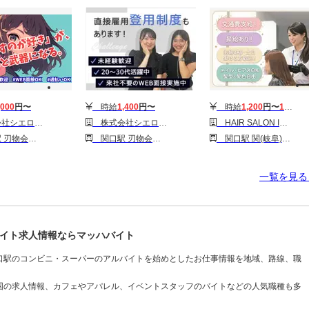
,000
円〜
時給
1,400
円〜
時給
1,200
円〜
1,600
円
クロスプラザ関の携帯ショップ/KB6
株式会社シエロ_岐阜県【携帯キャ】ソフトバンクアクロスプラザ関/AF5
HAIR SALON IWASAKI 岐阜関ひがし店［パート］スタイリスト(株式会社ハクブン)
物会館前駅
関口駅 刃物会館前駅
関口駅 関(岐阜)駅 関市役所前駅
一覧を見
イト求人情報ならマッハバイト
口駅のコンビニ・スーパーのアルバイトを始めとしたお仕事情報を地域、路線、職
国の求人情報、カフェやアパレル、イベントスタッフのバイトなどの人気職種も多