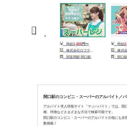
時給
1,400
円〜
時給
2
株式会社ロフティー/NA20000456
株式会社シエロ_岐阜県【★】ア
関富岡駅 関口駅
関口駅 刃
関口駅のコンビニ・スーパーのアルバイト／バ
アルバイト求人情報サイト「マッハバイト」では、関
種、特徴などさまざまな方法で検索可能です。
関口駅のコンビニ・スーパーのアルバイトの他にも全
数掲載！