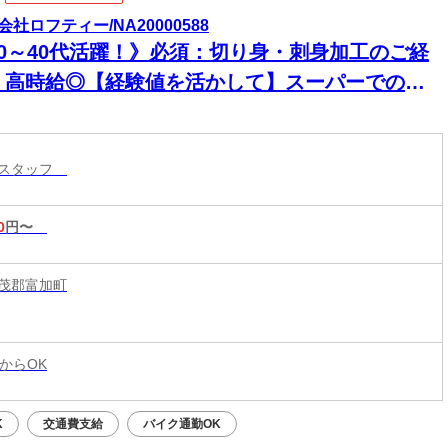
会社ロフティー/NA20000588
20～40代活躍！》必須：切り身・刺身加工のご経
＊高時給◎【経験値を活かして】スーパーでの鮮
加工／富加駅から徒歩15分
ースタッフ
0
円〜
茂郡富加町
からOK
K
交通費支給
バイク通勤OK