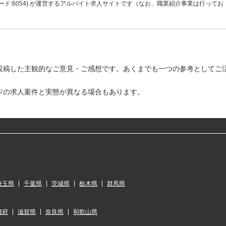
ド:6054) が運営するアルバイト求人サイトです（なお、職業紹介事業は行ってお
投稿した主観的なご意見・ご感想です。あくまでも一つの参考としてご
ジの求人案件と実態が異なる場合もあります。
埼玉県
千葉県
茨城県
栃木県
群馬県
都府
滋賀県
奈良県
和歌山県