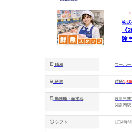
株式
《
験
／
職種
スーパ
給与
時給
1,60
勤務地・面接地
岐阜県関
関富岡駅
シフト
1日4時間