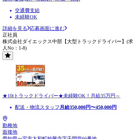
交通費支給
未経験OK
詳細を見る
応募画面に進む
正社員
株式会社ダイエックス中部【大型トラックドライバー】(求
人No：1-8)
★10tトラックドライバー★未経験OK！月給35万円～
配送・物流スタッフ
月給
350,000
円〜
450,000
円
勤務地
面接地
愛知県一宮市大和町妙興寺字千間堂66番地