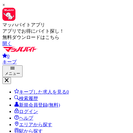
×
マッハバイトアプリ
アプリでお得にバイト探し！
無料ダウンロードはこちら
開く
0
キープ
メニュー
キープした求人を見る
0
検索履歴
新規会員登録(無料)
ログイン
ヘルプ
エリアから探す
駅から探す