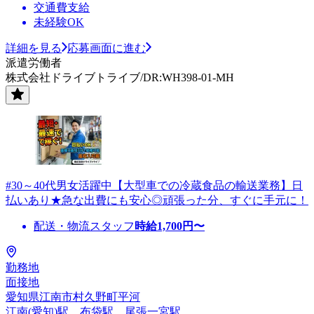
交通費支給
未経験OK
詳細を見る
応募画面に進む
派遣労働者
株式会社ドライブトライブ/DR:WH398-01-MH
#30～40代男女活躍中【大型車での冷蔵食品の輸送業務】日
払いあり★急な出費にも安心◎頑張った分、すぐに手元に！
配送・物流スタッフ
時給
1,700
円〜
勤務地
面接地
愛知県江南市村久野町平河
江南(愛知)駅、布袋駅、尾張一宮駅