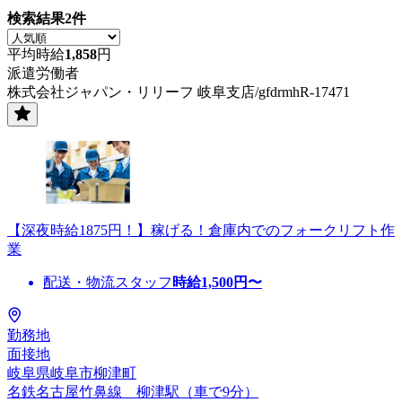
検索結果
2
件
平均時給
1,858
円
派遣労働者
株式会社ジャパン・リリーフ 岐阜支店/gfdrmhR-17471
【深夜時給1875円！】稼げる！倉庫内でのフォークリフト作
業
配送・物流スタッフ
時給
1,500
円〜
勤務地
面接地
岐阜県岐阜市柳津町
名鉄名古屋竹鼻線 柳津駅（車で9分）