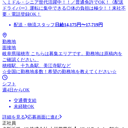
＼ミドル・シニア世代活躍中！！／普通免許でOK！《配送
ドライバー》運転に集中できる◎体の負担は極少！！来社不
要・電話登録OK！
配送・物流スタッフ
日給
14,175
円〜
17,719
円
勤務地
面接地
岐阜県瑞穂市 こちらは募集エリアです。勤務地は原稿内を
ご確認ください。
穂積駅、十九条駅、美江寺駅など
☆全国に勤務地多数！希望の勤務地を教えてください☆
シフト
週4日からOK
交通費支給
未経験OK
詳細を見る
応募画面に進む
正社員