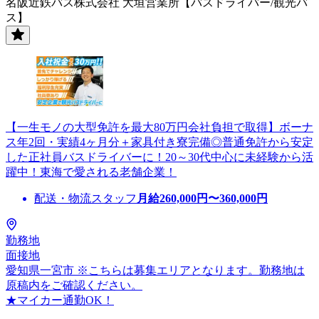
名阪近鉄バス株式会社 大垣営業所【バスドライバー/観光バ
ス】
【一生モノの大型免許を最大80万円会社負担で取得】ボーナ
ス年2回・実績4ヶ月分＋家具付き寮完備◎普通免許から安定
した正社員バスドライバーに！20～30代中心に未経験から活
躍中！東海で愛される老舗企業！
配送・物流スタッフ
月給
260,000
円〜
360,000
円
勤務地
面接地
愛知県一宮市 ※こちらは募集エリアとなります。勤務地は
原稿内をご確認ください。
★マイカー通勤OK！