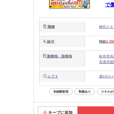
で
職種
梱包ス
給与
時給
1,35
勤務地・面接地
岐阜県海津
美濃津屋
シフト
週5日か
未経験歓迎
制服あり
スキルが
キープに追加