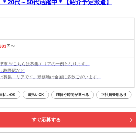
！＊20代～50代活躍中＊【紹介予定派遣】
383
円〜
津市 ※こちらは募集エリアの一例となります。
：駒野駅など
は募集エリアです。勤務地は全国に多数ございます。
日払いOK
週払いOK
曜日や時間が選べる
正社員登用あり
すぐ応募する