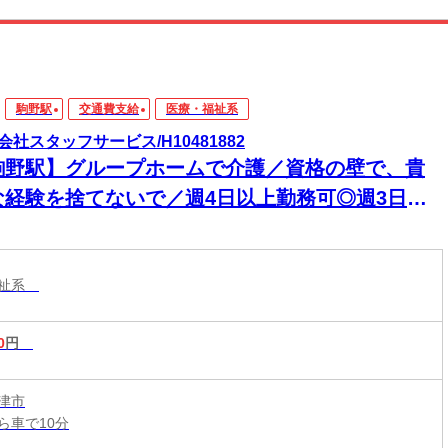
駒野駅
交通費支給
医療・福祉系
会社スタッフサービス/H10481882
駒野駅】グループホームで介護／資格の壁で、貴
な経験を捨てないで／週4日以上勤務可◎週3日以
務可◎週2.3から◎
福祉系
0
円
津市
ら車で10分