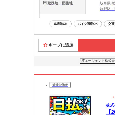
勤務地・面接地
岐阜県海
駒野駅、
車通勤OK
バイク通勤OK
交通
キープに追加
UTエージェント株式会
派遣労働者
株式
【