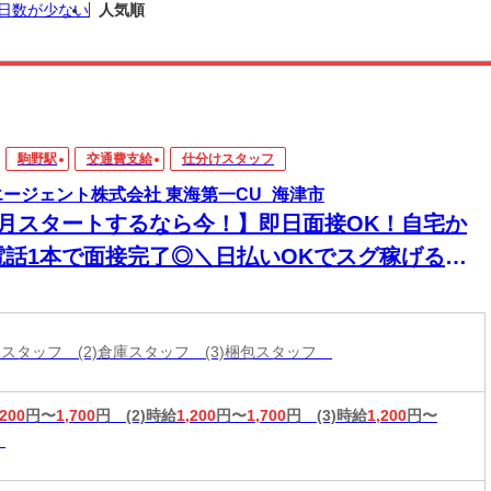
日数が少ない
人気順
駒野駅
交通費支給
仕分けスタッフ
エージェント株式会社 東海第一CU_海津市
8月スタートするなら今！】即日面接OK！自宅か
電話1本で面接完了◎＼日払いOKでスグ稼げる／
経験から始められる年内お仕事多数あり！
分けスタッフ (2)倉庫スタッフ (3)梱包スタッフ
,200
円〜
1,700
円
(2)時給
1,200
円〜
1,700
円
(3)時給
1,200
円〜