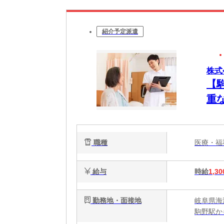
紹介予定派遣
株式
【
重
内勤
職種
医療・
給与
時給
1,30
勤務地・面接地
岐阜県海
駒野駅か