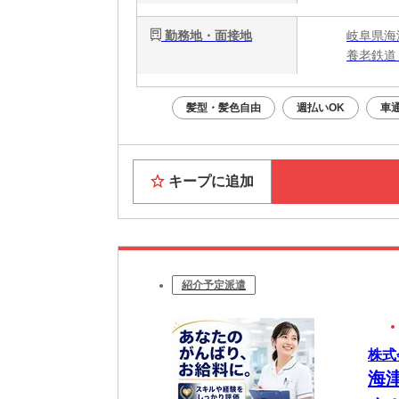
勤務地・面接地
岐阜県海
養老鉄道
髪型・髪色自由
週払いOK
車
キープに追加
紹介予定派遣
株式
海