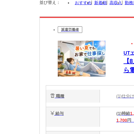
並び替え：
おすすめ
新着順
高収入
勤務
派遣労働者
UT
【
ら
未
職種
(1)仕
給与
(1)時給
1
1,700
円