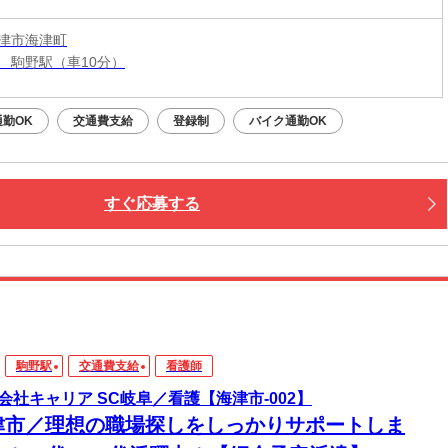
津市海津町
 駒野駅（車10分）
通勤OK
交通費支給
登録制
バイク通勤OK
すぐ応募する
駒野駅
交通費支給
看護師
会社キャリア SC岐阜／看護【海津市-002】
津市／理想の職場探しをしっかりサポートしま