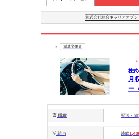
株式会社綜合キャリアオプション(
派遣労働者
株式
月
ー
職種
配送・
給与
時給
1,40