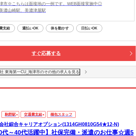
津市※こちらは面接地の一例です。WEB面接実施中◎
美濃山崎駅、美濃津屋駅
費支給
週払いOK
体を動かす
日払いOK
すぐ応募する
社 東海第一CU_海津市のその他の求人を見る
駒野駅
交通費支給
梱包スタッフ
会社綜合キャリアオプション(1314GH0810G54★12-N)
20代～40代活躍中】社保完備・派遣のお仕事☆週5