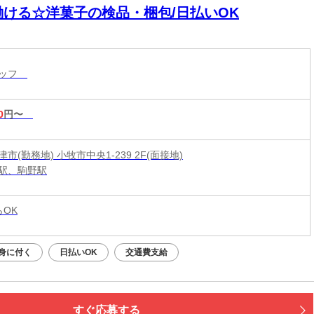
働ける☆洋菓子の検品・梱包/日払いOK
タッフ
0
円〜
市(勤務地) 小牧市中央1-239 2F(面接地)
駅、駒野駅
らOK
身に付く
日払いOK
交通費支給
すぐ応募する