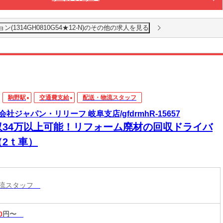
1314GH0810G54★12-N)のその他の求人を見る
駒野駅
交通費支給
配送・物流スタッフ
会社ジャパン・リリーフ 岐阜支店/gfdrmhR-15657
収34万以上可能！リフォーム廃材の回収ドライバ
（2ｔ車）
物流スタッフ
0
円〜