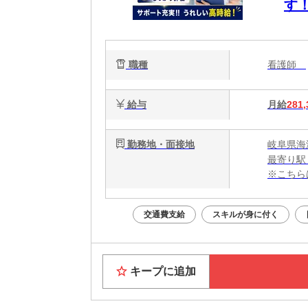
す
職種
看護師
給与
月給
281,
勤務地・面接地
岐阜県海
最寄り駅
※こちら
交通費支給
スキルが身に付く
キープに追加