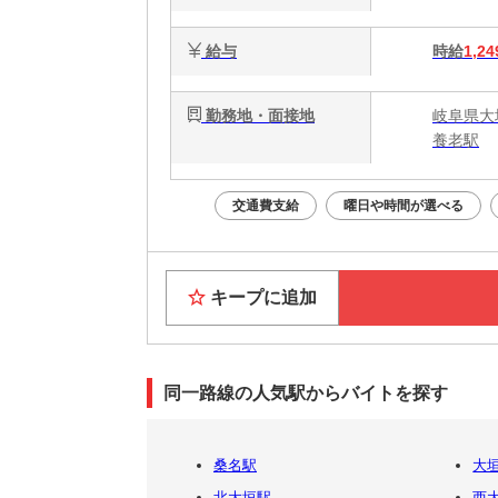
給与
時給
1,24
勤務地・面接地
岐阜県大
養老駅
交通費支給
曜日や時間が選べる
キープに追加
同一路線の人気駅からバイトを探す
桑名駅
大
北大垣駅
西