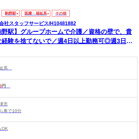
駒野駅
医療・福祉系
その他
会社スタッフサービス/H10481882
駒野駅】グループホームで介護／資格の壁で、貴
な経験を捨てないで／週4日以上勤務可◎週3日以
務可◎週2.3から◎
福祉系
0
円
津市
ら車で10分
らOK