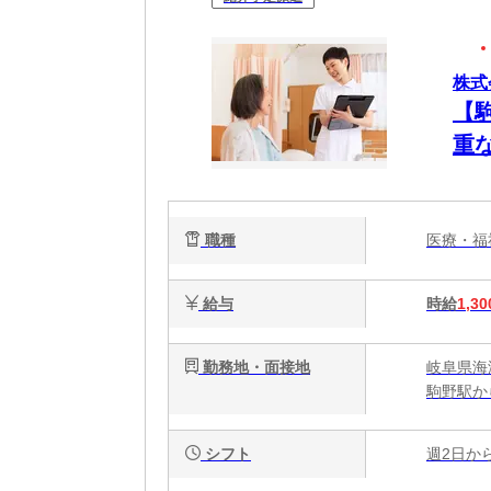
株式
【
重
内勤
職種
医療・
給与
時給
1,30
勤務地・面接地
岐阜県海
駒野駅か
シフト
週2日か