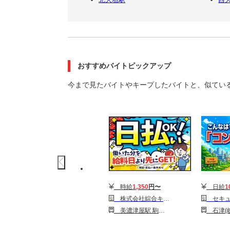
おすすめバイトピックアップ
今まで見たバイトやキープしたバイトと、似てい
時給
1,350
円〜
日給
1
株式会社綜合キャリアオプション(1314GH0810G54★12-N)
セキュリティスタッフ株式会
美濃津屋駅 駒野駅
石津(岐