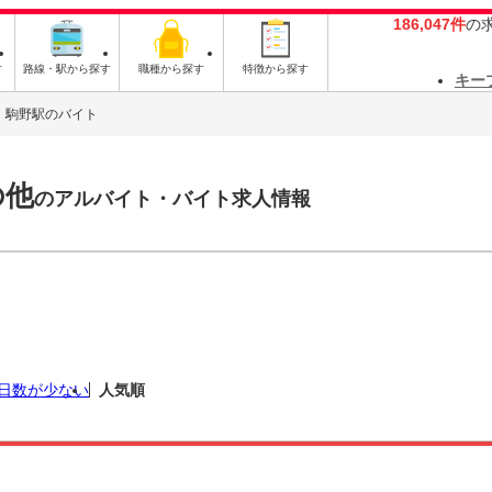
186,047件
の
す
路線・駅から探す
職種から探す
特徴から探す
キー
駒野駅のバイト
の他
のアルバイト・バイト求人情報
日数が少ない
人気順