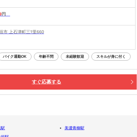
9
円
垣市 上石津町三ﾂ里660
バイク通勤OK
年齢不問
未経験歓迎
スキルが身に付く
すぐ応募する
垣駅
美濃青柳駅
大垣駅