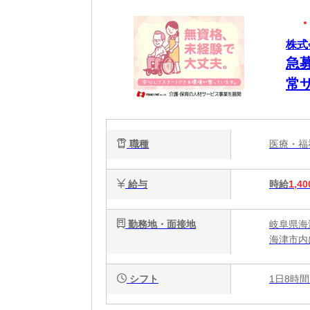
株式
急
常サ
職種
医療・
給与
時給
1,40
勤務地・面接地
岐阜県海
海津市内
シフト
1日8時間