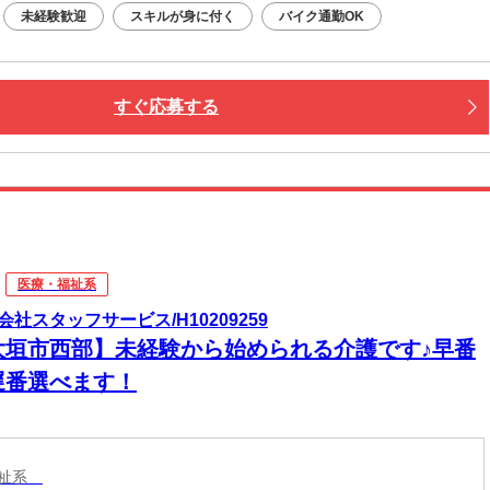
未経験歓迎
スキルが身に付く
バイク通勤OK
すぐ応募する
医療・福祉系
会社スタッフサービス/H10209259
大垣市西部】未経験から始められる介護です♪早番
遅番選べます！
福祉系