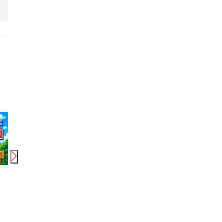
0
円
時給
1,250
円〜
1,562
円
時給
1,400
円
時給
ヒューマンリレーションズ株式会社 調理補助
株式会社スタッフサービス/H10248823
株式会社スタッフサ
駒野駅
美濃松山駅
美濃