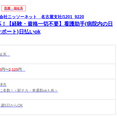
医療・福祉系
会社ニッソーネット 名古屋支社/1201_9220
募！【経験・資格一切不要】看護助手(病院内の日
ポート)日払いok
福祉系
0
円〜
2,125
円
津市
に多数！＜駅チカ・車通勤okも有＞
 週5日からOK