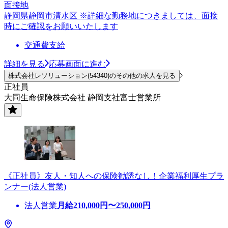
面接地
静岡県静岡市清水区 ※詳細な勤務地につきましては、面接
時にご確認をお願いいたします
交通費支給
詳細を見る
応募画面に進む
株式会社レソリューション(54340)のその他の求人を見る
正社員
大同生命保険株式会社 静岡支社富士営業所
《正社員》友人・知人への保険勧誘なし！企業福利厚生プラ
ンナー(法人営業)
法人営業
月給
210,000
円〜
250,000
円