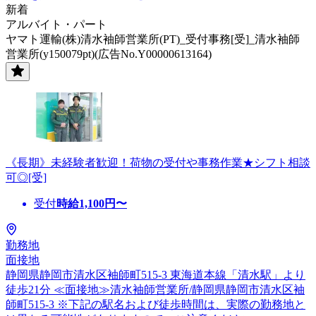
新着
アルバイト・パート
ヤマト運輸(株)清水袖師営業所(PT)_受付事務[受]_清水袖師
営業所(y150079pt)(広告No.Y00000613164)
《長期》未経験者歓迎！荷物の受付や事務作業★シフト相談
可◎[受]
受付
時給
1,100
円〜
勤務地
面接地
静岡県静岡市清水区袖師町515-3 東海道本線「清水駅」より
徒歩21分 ≪面接地≫清水袖師営業所/静岡県静岡市清水区袖
師町515-3 ※下記の駅名および徒歩時間は、実際の勤務地と