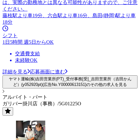
は、実際の勤務地とは異なる可能性がありますので、ご注意
ください。
藤枝駅より車19分、六合駅より車16分、島田(静岡)駅より車
18分
シフト
1日5時間 週5日からOK
交通費支給
未経験OK
詳細を見る
応募画面に進む
ヤマト運輸(株)吉田営業所(PT)_受付事務[受]_吉田営業所（吉田かん
ど）(y052920pt)(広告No.Y00000613151)のその他の求人を見る
アルバイト・パート
ガリバー掛川店（事務）/5G01225O