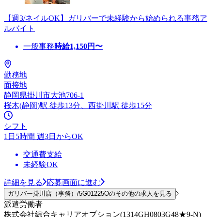
【週3/ネイルOK】ガリバーで未経験から始められる事務ア
ルバイト
一般事務
時給
1,150
円〜
勤務地
面接地
静岡県掛川市大池706-1
桜木(静岡)駅 徒歩13分、西掛川駅 徒歩15分
シフト
1日5時間 週3日からOK
交通費支給
未経験OK
詳細を見る
応募画面に進む
ガリバー掛川店（事務）/5G01225Oのその他の求人を見る
派遣労働者
株式会社綜合キャリアオプション(1314GH0803G48★9-N)