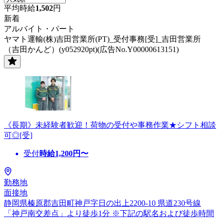
平均時給
1,502
円
新着
アルバイト・パート
ヤマト運輸(株)吉田営業所(PT)_受付事務[受]_吉田営業所
（吉田かんど）(y052920pt)(広告No.Y00000613151)
《長期》未経験者歓迎！荷物の受付や事務作業★シフト相談
可◎[受]
受付
時給
1,200
円〜
勤務地
面接地
静岡県榛原郡吉田町神戸字日の出上2200-10 県道230号線
「神戸南交差点」より徒歩1分 ※下記の駅名および徒歩時間