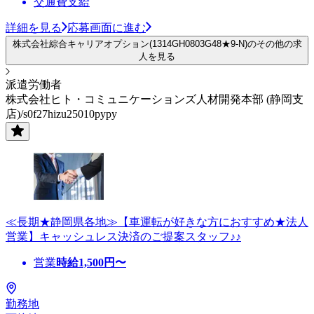
交通費支給
詳細を見る
応募画面に進む
株式会社綜合キャリアオプション(1314GH0803G48★9-N)のその他の求
人を見る
派遣労働者
株式会社ヒト・コミュニケーションズ人材開発本部 (静岡支
店)/s0f27hizu25010pypy
≪長期★静岡県各地≫【車運転が好きな方におすすめ★法人
営業】キャッシュレス決済のご提案スタッフ♪♪
営業
時給
1,500
円〜
勤務地