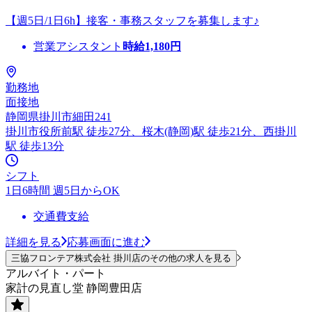
【週5日/1日6h】接客・事務スタッフを募集します♪
営業アシスタント
時給
1,180
円
勤務地
面接地
静岡県掛川市細田241
掛川市役所前駅 徒歩27分、桜木(静岡)駅 徒歩21分、西掛川
駅 徒歩13分
シフト
1日6時間 週5日からOK
交通費支給
詳細を見る
応募画面に進む
三協フロンテア株式会社 掛川店のその他の求人を見る
アルバイト・パート
家計の見直し堂 静岡豊田店