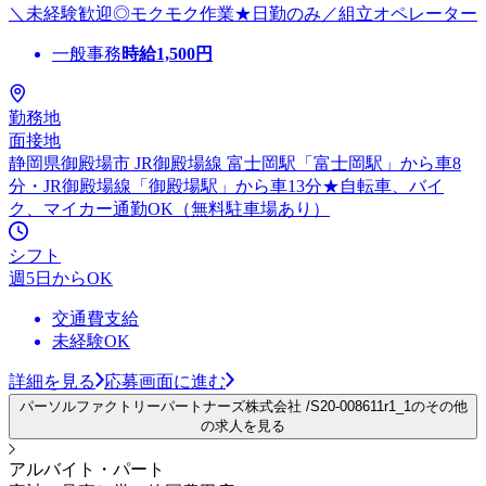
＼未経験歓迎◎モクモク作業★日勤のみ／組立オペレーター
一般事務
時給
1,500
円
勤務地
面接地
静岡県御殿場市 JR御殿場線 富士岡駅「富士岡駅」から車8
分・JR御殿場線「御殿場駅」から車13分★自転車、バイ
ク、マイカー通勤OK（無料駐車場あり）
シフト
週5日からOK
交通費支給
未経験OK
詳細を見る
応募画面に進む
パーソルファクトリーパートナーズ株式会社 /S20-008611r1_1のその他
の求人を見る
アルバイト・パート