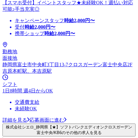
【スマホ受付】イベントスタッフ★未経験OK！週払い対応
可能♪手当充実◎
キャンペーンスタッフ
時給
2,000
円〜
受付
時給
2,000
円〜
携帯ショップ
時給
2,000
円〜
勤務地
面接地
静岡県富士市中央町3丁目13-7クロスガーデン富士中央店2F
吉原本町駅、本吉原駅
シフト
1日8時間 週4日からOK
交通費支給
未経験OK
詳細を見る
応募画面に進む
株式会社シエロ_静岡県【★】ソフトバンクエディオンクロスガーデン
富士中央/KB6のその他の求人を見る