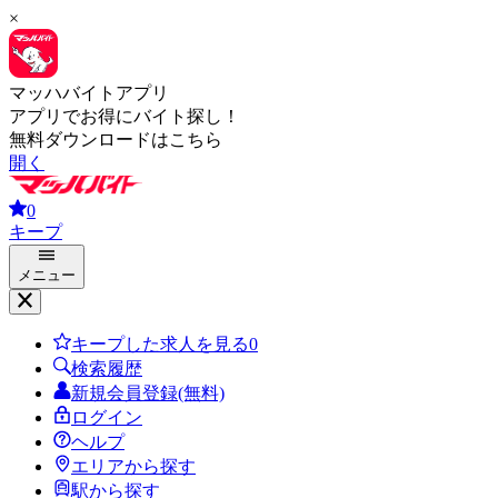
×
マッハバイトアプリ
アプリでお得にバイト探し！
無料ダウンロードはこちら
開く
0
キープ
メニュー
キープした求人を見る
0
検索履歴
新規会員登録(無料)
ログイン
ヘルプ
エリアから探す
駅から探す