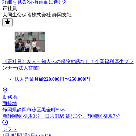
詳細を見る
応募画面に進む
正社員
大同生命保険株式会社 静岡支社
《正社員》友人・知人への保険勧誘なし！企業福利厚生プラ
ンナー(法人営業)
法人営業
月給
220,000
円〜
250,000
円
勤務地
面接地
静岡県静岡市葵区黒金町59-6
新静岡駅 徒歩3分、日吉町駅 徒歩3分、静岡駅 徒歩7分
シフト
1日7時間 週5日からOK