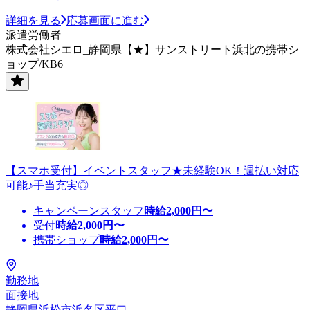
詳細を見る
応募画面に進む
派遣労働者
株式会社シエロ_静岡県【★】サンストリート浜北の携帯シ
ョップ/KB6
【スマホ受付】イベントスタッフ★未経験OK！週払い対応
可能♪手当充実◎
キャンペーンスタッフ
時給
2,000
円〜
受付
時給
2,000
円〜
携帯ショップ
時給
2,000
円〜
勤務地
面接地
静岡県浜松市浜名区平口