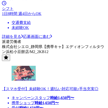
シフト
1日8時間 週4日からOK
交通費支給
未経験OK
詳細を見る
応募画面に進む
派遣労働者
株式会社シエロ_静岡県【携帯キャ】エディオンフィルタウ
ン浜松小豆餅店/M2_2KB12
【スマホ受付】未経験OK！週払い対応可能♪手当充実◎
キャンペーンスタッフ
時給
1,650
円〜
携帯ショップ
時給
1,650
円〜
受付
時給
1,650
円〜