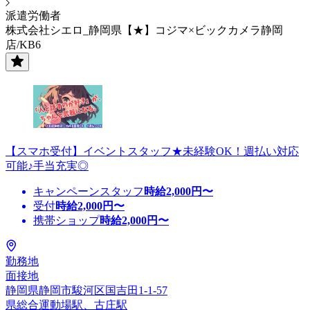
派遣労働者
株式会社シエロ_静岡県【★】コジマ×ビックカメラ静岡
店/KB6
【スマホ受付】イベントスタッフ★未経験OK！週払い対応
可能♪手当充実◎
キャンペーンスタッフ
時給
2,000
円〜
受付
時給
2,000
円〜
携帯ショップ
時給
2,000
円〜
勤務地
面接地
静岡県静岡市駿河区国吉田1-1-57
県総合運動場駅、古庄駅