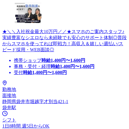
★＼＼入社祝金最大10万円／／★スマホのご案内スタッフ♪
実績豊富なシエロなら未経験でも安心のサポート体制◎普段
からスマホを使ってれば即戦力！高収入＆嬉しい週払い/ス
ピード採用・WEB面談◎
携帯ショップ
時給
1,400
円〜
1,600
円
事務・受付・経理
時給
1,400
円〜
1,600
円
受付
時給
1,400
円〜
1,600
円
勤務地
面接地
静岡県袋井市堀越字才別当421-1
袋井駅
シフト
1日8時間 週5日からOK