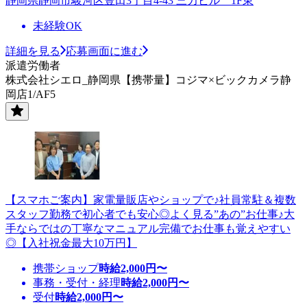
静岡県静岡市駿河区豊田3丁目4-43 三力ビル 1F東
未経験OK
詳細を見る
応募画面に進む
派遣労働者
株式会社シエロ_静岡県【携帯量】コジマ×ビックカメラ静
岡店1/AF5
【スマホご案内】家電量販店やショップで♪社員常駐＆複数
スタッフ勤務で初心者でも安心◎よく見る”あの”お仕事♪大
手ならではの丁寧なマニュアル完備でお仕事も覚えやすい
◎【入社祝金最大10万円】
携帯ショップ
時給
2,000
円〜
事務・受付・経理
時給
2,000
円〜
受付
時給
2,000
円〜