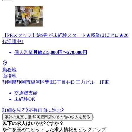
【PRスタッフ】約9割が未経験スタート★残業ほぼゼロ★20
代活躍中♪
個人営業
月給
215,000
円〜
270,000
円
勤務地
面接地
静岡県静岡市駿河区豊田3丁目4-43 三力ビル 1F東
交通費支給
未経験OK
詳細を見る
応募画面に進む
家計の見直し堂 静岡豊田店のその他の求人を見る
以下の求人はいかがですか？
条件を緩めてヒットした求人情報をピックアップ