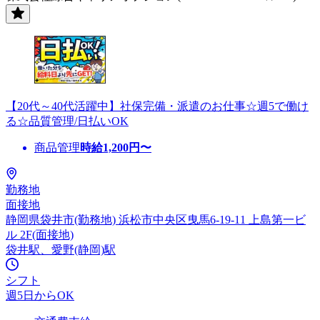
【20代～40代活躍中】社保完備・派遣のお仕事☆週5で働け
る☆品質管理/日払いOK
商品管理
時給
1,200
円〜
勤務地
面接地
静岡県袋井市(勤務地) 浜松市中央区曳馬6-19-11 上島第一ビ
ル 2F(面接地)
袋井駅、愛野(静岡)駅
シフト
週5日からOK