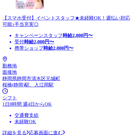
【スマホ受付】イベントスタッフ★未経験OK！週払い対応
可能♪手当充実◎
キャンペーンスタッフ
時給
2,000
円〜
受付
時給
2,000
円〜
携帯ショップ
時給
2,000
円〜
勤務地
面接地
静岡県静岡市清水区元城町
桜橋(静岡)駅、入江岡駅
シフト
1日8時間 週4日からOK
交通費支給
未経験OK
詳細を見る
応募画面に進む