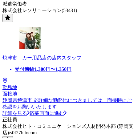
派遣労働者
株式会社レソリューション(53431)
焼津市 カー用品店の店内スタッフ
受付
時給
1,300
円〜
1,350
円
勤務地
面接地
静岡県焼津市 ※詳細な勤務地につきましては、面接時にご
確認をお願いいたします
詳細を見る
応募画面に進む
正社員
株式会社ヒト・コミュニケーションズ人材開発本部 (静岡支
店)/s0f27hitocom