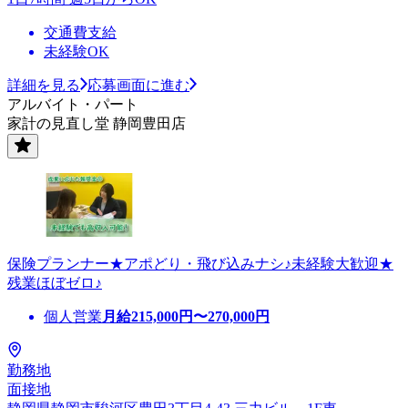
交通費支給
未経験OK
詳細を見る
応募画面に進む
アルバイト・パート
家計の見直し堂 静岡豊田店
保険プランナー★アポどり・飛び込みナシ♪未経験大歓迎★
残業ほぼゼロ♪
個人営業
月給
215,000
円〜
270,000
円
勤務地
面接地