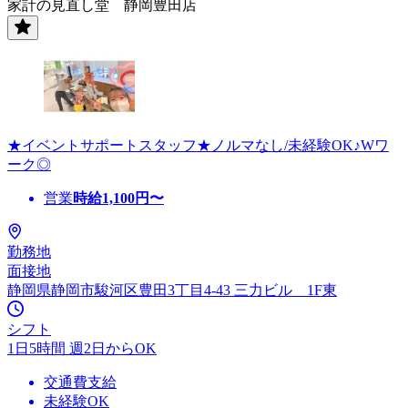
家計の見直し堂 静岡豊田店
★イベントサポートスタッフ★ノルマなし/未経験OK♪Wワ
ーク◎
営業
時給
1,100
円〜
勤務地
面接地
静岡県静岡市駿河区豊田3丁目4-43 三力ビル 1F東
シフト
1日5時間 週2日からOK
交通費支給
未経験OK