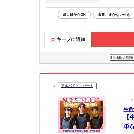
週１日からOK
食事、まかない付き
キープに追加
町田商店御殿場
アルバイト・パート
牛角
【
単