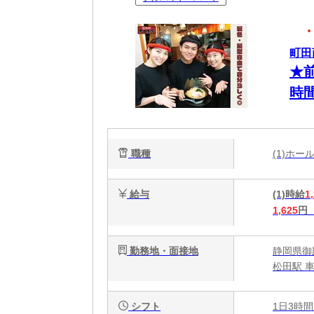
町田
★
時
フ
職種
(1)ホ
給与
(1)時給
1
1,625
円
勤務地・面接地
静岡県御殿
松田駅 車
シフト
1日3時間