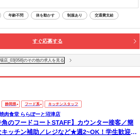
年齢不問
体を動かす
制服あり
交通費支給
すぐ応募する
店_03[058]のその他の求人を見る
静岡県
フード系
キッチンスタッフ
焼肉食堂 ららぽーと沼津店
牛角のフードコートSTAFF】カウンター接客／簡
なキッチン補助／レジなど★週2~OK！学生歓迎☆