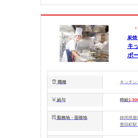
炭焼
キ
ポ
職種
キッチ
給与
時給
1,30
勤務地・面接地
静岡県磐田
豊田町駅 