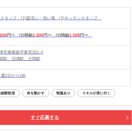
ールスタッフ (2)皿洗い・洗い場 (3)キッチンスタッフ
,200
円〜
(2)時給
1,200
円〜
(3)時給
1,200
円〜
津市東椎路字東荒301-3
原駅、沼津駅、大岡駅
 週2日からOK
未経験歓迎
体を動かす
制服あり
スキルが身に付く
すぐ応募する