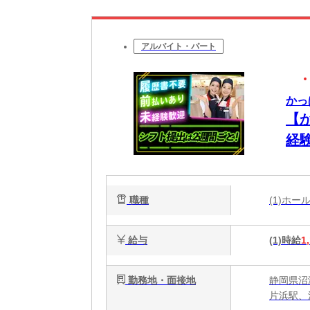
アルバイト・パート
かっ
【
経
職種
(1)ホ
給与
(1)時給
1
勤務地・面接地
静岡県沼
片浜駅、