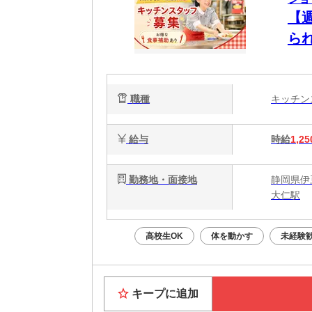
【
ら
体
職種
キッチ
給与
時給
1,25
勤務地・面接地
静岡県伊
大仁駅
高校生OK
体を動かす
未経験
キープに追加