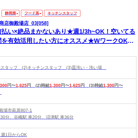
静岡県
フード系
キッチンスタッフ
商店御殿場店_03[058]
前払い×絶品まかないあり★週1/3h~OK！空いてる
間を有効活用したい方にオススメ★WワークOK！
リーターさん活躍中◎
ールスタッフ (2)キッチンスタッフ (3)皿洗い・洗い場
,300
円〜
1,625
円
(2)時給
1,300
円〜
1,625
円
(3)時給
1,300
円〜
場市萩原807-1
30分、谷峨駅 車20分、沼津駅 車36分
 週1日からOK