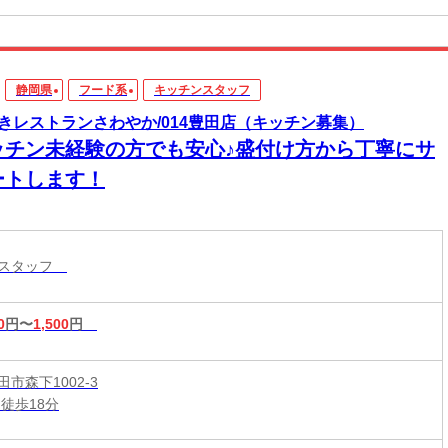
静岡県
フード系
キッチンスタッフ
きレストランさわやか/014豊田店（キッチン募集）
ッチン未経験の方でも安心♪盛付け方から丁寧にサ
ートします！
ンスタッフ
0
円〜
1,500
円
市森下1002-3
徒歩18分