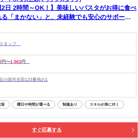
週2日 2時間～OK！】美味しいパスタがお得に食べ
れる「まかない」と、未経験でも安心のサポート
制が当店の自慢です！
ンスタッフ
0
円〜
1,563
円
豆の国市吉田123番地の1
歓迎
曜日や時間が選べる
制服あり
スキルが身に付く
すぐ応募する