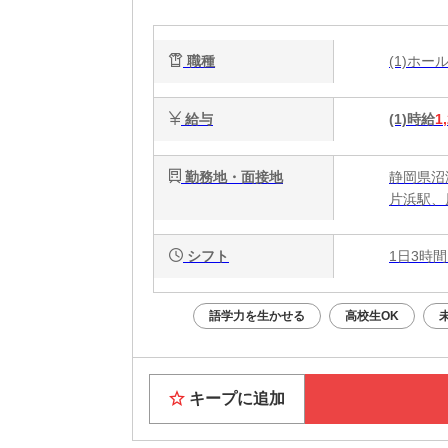
彡
職種
(1)ホ
給与
(1)時給
1
勤務地・面接地
静岡県沼
片浜駅、
シフト
1日3時間
語学力を生かせる
高校生OK
キープに追加