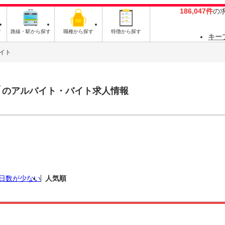
186,047件
の
す
路線・駅から探す
職種から探す
特徴から探す
キー
イト
フ
のアルバイト・バイト求人情報
日数が少ない
人気順