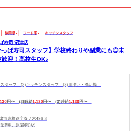
静岡県
フード系
キッチンスタッフ
ぱ寿司 沼津店
かっぱ寿司スタッフ】学校終わりや副業にも◎未
験歓迎！高校生OK♪
ールスタッフ (2)キッチンスタッフ (3)皿洗い・洗い場
,130
円〜
(2)時給
1,130
円〜
(3)時給
1,130
円〜
津市東椎路字春ノ木496-3
沼津駅、原(静岡)駅