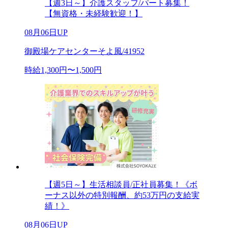
【週3日～】介護スタッフ/パート募集！
【無資格・未経験歓迎！】
08月06日UP
御殿場ケアセンターそよ風/41952
時給1,300円〜1,500円
【週5日～】生活相談員/正社員募集！《ボ
ーナス以外の特別報酬、約53万円の支給実
績！》
08月06日UP