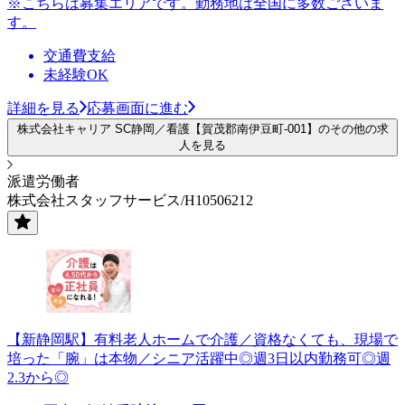
※こちらは募集エリアです。勤務地は全国に多数ございま
す。
交通費支給
未経験OK
詳細を見る
応募画面に進む
株式会社キャリア SC静岡／看護【賀茂郡南伊豆町-001】のその他の求
人を見る
派遣労働者
株式会社スタッフサービス/H10506212
【新静岡駅】有料老人ホームで介護／資格なくても、現場で
培った「腕」は本物／シニア活躍中◎週3日以内勤務可◎週
2.3から◎