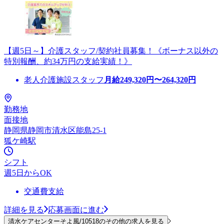
【週5日～】介護スタッフ/契約社員募集！《ボーナス以外の
特別報酬、約34万円の支給実績！》
老人介護施設スタッフ
月給
249,320
円〜
264,320
円
勤務地
面接地
静岡県静岡市清水区能島25-1
狐ケ崎駅
シフト
週5日からOK
交通費支給
詳細を見る
応募画面に進む
清水ケアセンターそよ風/10518のその他の求人を見る