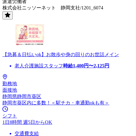
派遣労働者
株式会社ニッソーネット 静岡支社/1201_6074
【急募＆日払いok】お散歩や身の回りのお世話メイン
老人介護施設スタッフ
時給
1,400
円〜
2,125
円
勤務地
面接地
静岡県静岡市葵区
静岡市葵区内に多数！＜駅チカ・車通勤okも有＞
シフト
1日8時間 週5日からOK
交通費支給