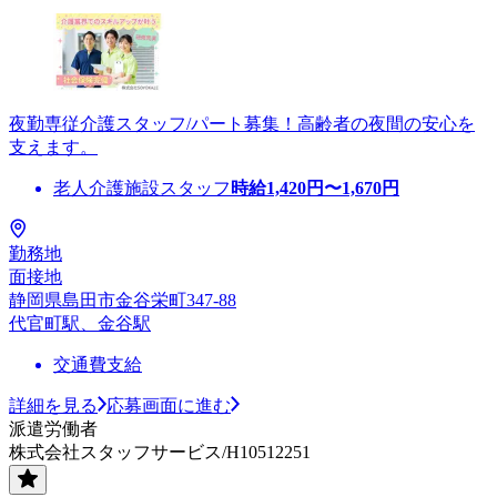
夜勤専従介護スタッフ/パート募集！高齢者の夜間の安心を
支えます。
老人介護施設スタッフ
時給
1,420
円〜
1,670
円
勤務地
面接地
静岡県島田市金谷栄町347-88
代官町駅、金谷駅
交通費支給
詳細を見る
応募画面に進む
派遣労働者
株式会社スタッフサービス/H10512251