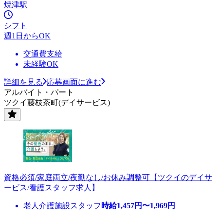
焼津駅
シフト
週1日からOK
交通費支給
未経験OK
詳細を見る
応募画面に進む
アルバイト・パート
ツクイ藤枝茶町(デイサービス)
資格必須/家庭両立/夜勤なし/お休み調整可【ツクイのデイサ
ービス/看護スタッフ求人】
老人介護施設スタッフ
時給
1,457
円〜
1,969
円