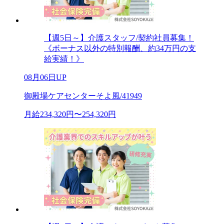
【週5日～】介護スタッフ/契約社員募集！
《ボーナス以外の特別報酬、約34万円の支
給実績！》
08月06日UP
御殿場ケアセンターそよ風/41949
月給234,320円〜254,320円