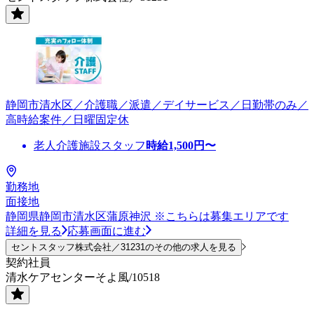
静岡市清水区／介護職／派遣／デイサービス／日勤帯のみ／
高時給案件／日曜固定休
老人介護施設スタッフ
時給
1,500
円〜
勤務地
面接地
静岡県静岡市清水区蒲原神沢 ※こちらは募集エリアです
詳細を見る
応募画面に進む
セントスタッフ株式会社／31231のその他の求人を見る
契約社員
清水ケアセンターそよ風/10518