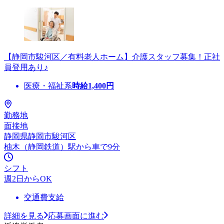
【静岡市駿河区／有料老人ホーム】介護スタッフ募集！正社
員登用あり♪
医療・福祉系
時給
1,400
円
勤務地
面接地
静岡県静岡市駿河区
柚木（静岡鉄道）駅から車で9分
シフト
週2日からOK
交通費支給
詳細を見る
応募画面に進む