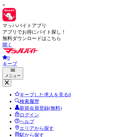
×
マッハバイトアプリ
アプリでお得にバイト探し！
無料ダウンロードはこちら
開く
0
キープ
メニュー
キープした求人を見る
0
検索履歴
新規会員登録(無料)
ログイン
ヘルプ
エリアから探す
駅から探す