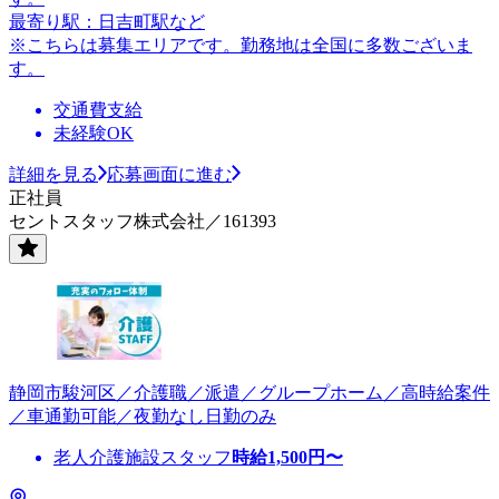
最寄り駅：日吉町駅など
※こちらは募集エリアです。勤務地は全国に多数ございま
す。
交通費支給
未経験OK
詳細を見る
応募画面に進む
正社員
セントスタッフ株式会社／161393
静岡市駿河区／介護職／派遣／グループホーム／高時給案件
／車通勤可能／夜勤なし日勤のみ
老人介護施設スタッフ
時給
1,500
円〜