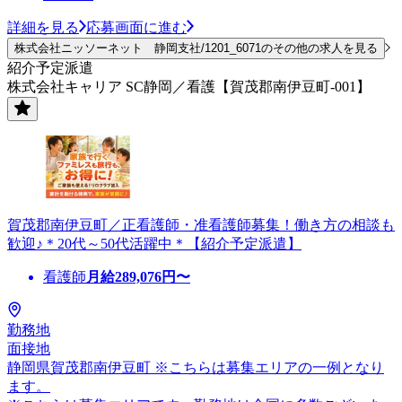
詳細を見る
応募画面に進む
株式会社ニッソーネット 静岡支社/1201_6071のその他の求人を見る
紹介予定派遣
株式会社キャリア SC静岡／看護【賀茂郡南伊豆町-001】
賀茂郡南伊豆町／正看護師・准看護師募集！働き方の相談も
歓迎♪＊20代～50代活躍中＊【紹介予定派遣】
看護師
月給
289,076
円〜
勤務地
面接地
静岡県賀茂郡南伊豆町 ※こちらは募集エリアの一例となり
ます。