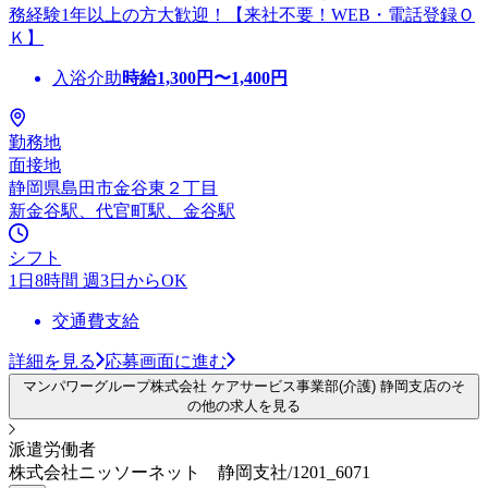
務経験1年以上の方大歓迎！【来社不要！WEB・電話登録Ｏ
Ｋ】
入浴介助
時給
1,300
円〜
1,400
円
勤務地
面接地
静岡県島田市金谷東２丁目
新金谷駅、代官町駅、金谷駅
シフト
1日8時間 週3日からOK
交通費支給
詳細を見る
応募画面に進む
マンパワーグループ株式会社 ケアサービス事業部(介護) 静岡支店のそ
の他の求人を見る
派遣労働者
株式会社ニッソーネット 静岡支社/1201_6071