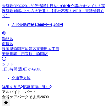
未経験OK◎20～50代活躍中日払いOK◆介護のオシゴト！実
務経験1年以上の方大歓迎！【来社不要！WEB・電話登録Ｏ
Ｋ】
入浴介助
時給
1,300
円〜
1,400
円
勤務地
面接地
静岡県静岡市駿河区東新田４丁目
安倍川駅、用宗駅、静岡駅
シフト
1日8時間 週3日からOK
交通費支給
詳細を見る
応募画面に進む
アルバイト・パート
金谷ケアパークそよ風/9690