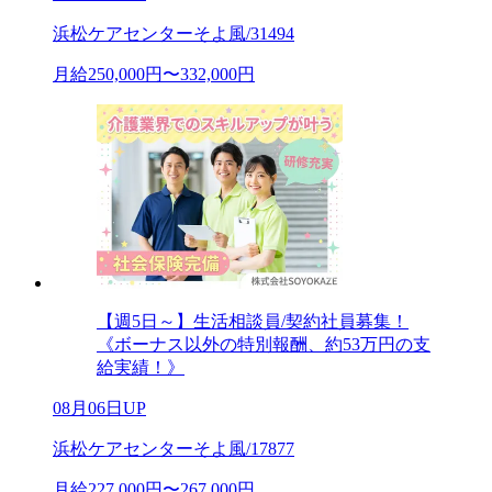
浜松ケアセンターそよ風/31494
月給250,000円〜332,000円
【週5日～】生活相談員/契約社員募集！
《ボーナス以外の特別報酬、約53万円の支
給実績！》
08月06日UP
浜松ケアセンターそよ風/17877
月給227,000円〜267,000円