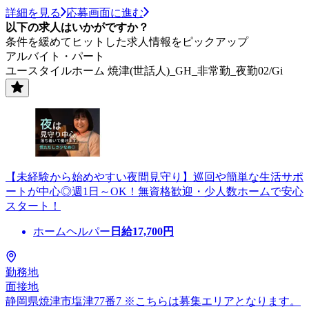
詳細を見る
応募画面に進む
以下の求人はいかがですか？
条件を緩めてヒットした求人情報をピックアップ
アルバイト・パート
ユースタイルホーム 焼津(世話人)_GH_非常勤_夜勤02/Gi
【未経験から始めやすい夜間見守り】巡回や簡単な生活サポ
ートが中心◎週1日～OK！無資格歓迎・少人数ホームで安心
スタート！
ホームヘルパー
日給
17,700
円
勤務地
面接地
静岡県焼津市塩津77番7 ※こちらは募集エリアとなります。