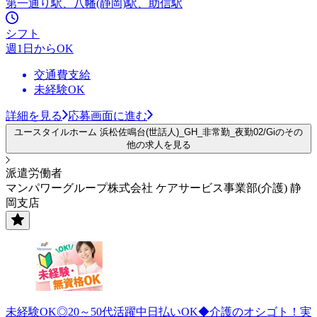
第一通り駅、八幡(静岡)駅、助信駅
シフト
週1日からOK
交通費支給
未経験OK
詳細を見る
応募画面に進む
ユースタイルホーム 浜松佐鳴台(世話人)_GH_非常勤_夜勤02/Giのその
他の求人を見る
派遣労働者
マンパワーグループ株式会社 ケアサービス事業部(介護) 静
岡支店
未経験OK◎20～50代活躍中日払いOK◆介護のオシゴト！実