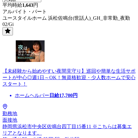
平均時給
1,643
円
アルバイト・パート
ユースタイルホーム 浜松佐鳴台(世話人)_GH_非常勤_夜勤
02/Gi
【未経験から始めやすい夜間見守り】巡回や簡単な生活サポ
ートが中心◎週1日～OK！無資格歓迎・少人数ホームで安心
スタート！
ホームヘルパー
日給
17,700
円
勤務地
面接地
静岡県浜松市中央区佐鳴台四丁目15番11 ※こちらは募集エ
リアとなります。