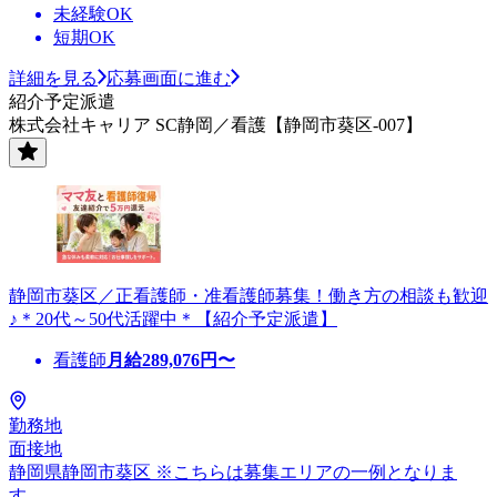
未経験OK
短期OK
詳細を見る
応募画面に進む
紹介予定派遣
株式会社キャリア SC静岡／看護【静岡市葵区-007】
静岡市葵区／正看護師・准看護師募集！働き方の相談も歓迎
♪＊20代～50代活躍中＊【紹介予定派遣】
看護師
月給
289,076
円〜
勤務地
面接地
静岡県静岡市葵区 ※こちらは募集エリアの一例となりま
す。