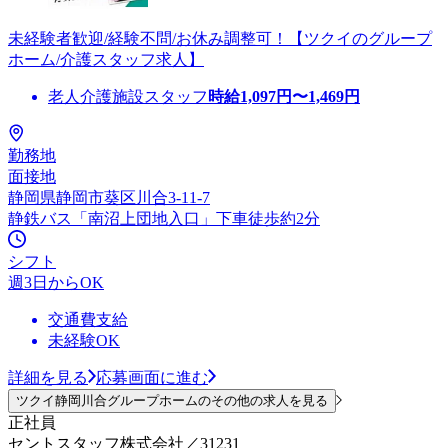
未経験者歓迎/経験不問/お休み調整可！【ツクイのグループ
ホーム/介護スタッフ求人】
老人介護施設スタッフ
時給
1,097
円〜
1,469
円
勤務地
面接地
静岡県静岡市葵区川合3-11-7
静鉄バス「南沼上団地入口」下車徒歩約2分
シフト
週3日からOK
交通費支給
未経験OK
詳細を見る
応募画面に進む
ツクイ静岡川合グループホームのその他の求人を見る
正社員
セントスタッフ株式会社／31231