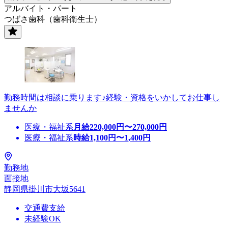
アルバイト・パート
つばさ歯科（歯科衛生士）
勤務時間は相談に乗ります♪経験・資格をいかしてお仕事し
ませんか
医療・福祉系
月給
220,000
円〜
270,000
円
医療・福祉系
時給
1,100
円〜
1,400
円
勤務地
面接地
静岡県掛川市大坂5641
交通費支給
未経験OK