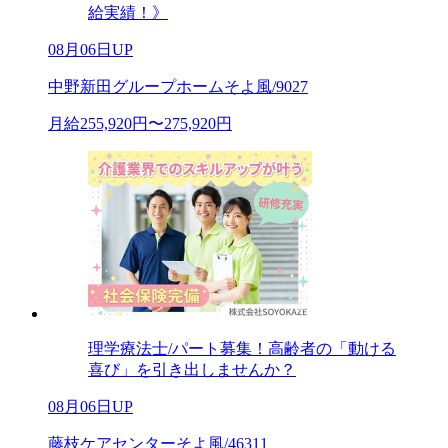
給実績！》
08月06日UP
中野新田グループホームそよ風/9027
月給255,920円〜275,920円
理学療法士/パート募集！高齢者の「動ける
喜び」を引き出しませんか？
08月06日UP
藤枝ケアセンターそよ風/46311