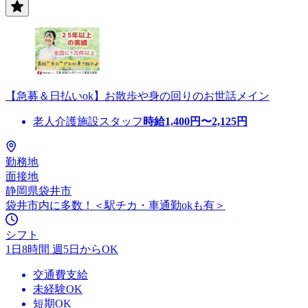
【急募＆日払いok】お散歩や身の回りのお世話メイン
老人介護施設スタッフ
時給
1,400
円〜
2,125
円
勤務地
面接地
静岡県袋井市
袋井市内に多数！＜駅チカ・車通勤okも有＞
シフト
1日8時間 週5日からOK
交通費支給
未経験OK
短期OK