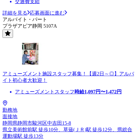
交通費支給
詳細を見る
応募画面に進む
アルバイト・パート
プラザアピア静岡 5107A
アミューズメント施設スタッフ募集！【週2日～◎】アルバ
イト初心者大歓迎！
アミューズメントスタッフ
時給
1,097
円〜
1,472
円
勤務地
面接地
静岡県静岡市駿河区中吉田15-8
県立美術館前駅 徒歩10分、草薙(ＪＲ)駅 徒歩12分、県総合
運動場駅 徒歩13分