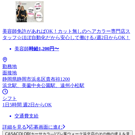
美容師免許があればOK！カット無しのヘアカラー専門店ス
タッフ☆ほぼ自動化だから安心して働ける♪週2日からOK！
美容師
時給
1,200
円〜
勤務地
面接地
静岡県静岡市浜名区貴布祢1200
浜北駅、美薗中央公園駅、遠州小松駅
シフト
1日5時間 週2日からOK
交通費支給
詳細を見る
応募画面に進む
CASACOLOR(カーサカラ―)プレ葉ウォーク浜北店のその他の求人を見