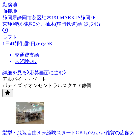
勤務地
面接地
静岡県静岡市葵区袖木191 MARK IS静岡2F
東静岡駅 徒歩3分、柚木(静岡鉄道)駅 徒歩4分
シフト
1日4時間 週2日からOK
交通費支給
未経験OK
詳細を見る
応募画面に進む
アルバイト・パート
パティズ イオンセントラルスクエア静岡
髪型・服装自由♬未経験スタートOK♪かわいい雑貨の店舗ス