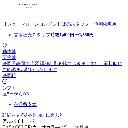
【ジョーマローンロンドン】販売スタッフ 静岡松坂屋
香水販売スタッフ
時給
1,400
円〜
1,550
円
勤務地
面接地
静岡県静岡市葵区 詳細な勤務地につきましては、面接時に
ご確認をお願いいたします
静岡駅
シフト
週5日からOK
交通費支給
詳細を見る
応募画面に進む
アルバイト・パート
CASACOLOR(カーサカラ―)バロー大坪店