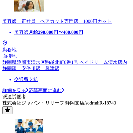
美容師 正社員 ヘアカット専門店 1000円カット
美容師
月給
290,000
円〜
400,000
円
勤務地
面接地
静岡県静岡市清水区駒越北町8番1号 ベイドリーム清水店内
静岡駅、安倍川駅、興津駅
交通費支給
詳細を見る
応募画面に進む
派遣労働者
株式会社ジャパン・リリーフ 静岡支店/sodrmhR-18743