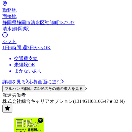
勤務地
面接地
静岡県静岡市清水区袖師町1877-37
清水(静岡)駅
シフト
1日6時間 週3日からOK
交通費支給
未経験OK
まかないあり
詳細を見る
応募画面に進む
マルハン 袖師店 2114Aのその他の求人を見る
派遣労働者
株式会社綜合キャリアオプション(1314GH0810G47★82-N)