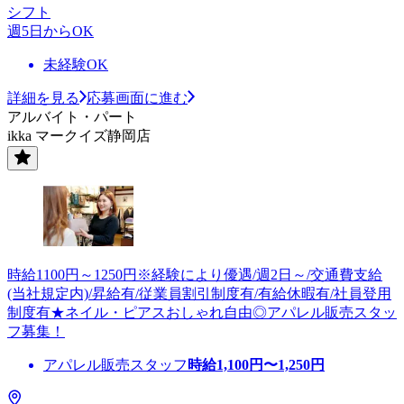
シフト
週5日からOK
未経験OK
詳細を見る
応募画面に進む
アルバイト・パート
ikka マークイズ静岡店
時給1100円～1250円※経験により優遇/週2日～/交通費支給
(当社規定内)/昇給有/従業員割引制度有/有給休暇有/社員登用
制度有★ネイル・ピアスおしゃれ自由◎アパレル販売スタッ
フ募集！
アパレル販売スタッフ
時給
1,100
円〜
1,250
円