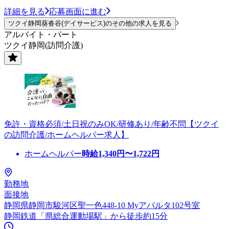
詳細を見る
応募画面に進む
ツクイ静岡葵沓谷(デイサービス)のその他の求人を見る
アルバイト・パート
ツクイ静岡(訪問介護)
免許・資格必須/土日祝のみOK/研修あり/年齢不問【ツクイ
の訪問介護/ホームヘルパー求人】
ホームヘルパー
時給
1,340
円〜
1,722
円
勤務地
面接地
静岡県静岡市駿河区聖一色448-10 Myアパルタ102号室
静岡鉄道「県総合運動場駅」から徒歩約15分