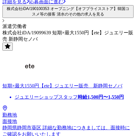
詳細を見る
応募画面に進む
株式会社iDA/190100353 オープニング【オフプライスストア】韓国コ
スメ等の接客 清水のその他の求人を見る
派遣労働者
株式会社iDA/19099639 短期×最大1550円【ete】ジュエリー販
売 新静岡セノバ
短期×最大1550円【ete】ジュエリー販売 新静岡セノバ
ジュエリーショップスタッフ
時給
1,500
円〜
1,550
円
勤務地
面接地
静岡県静岡市葵区 詳細な勤務地につきましては、面接時に
ご確認をお願いいたします