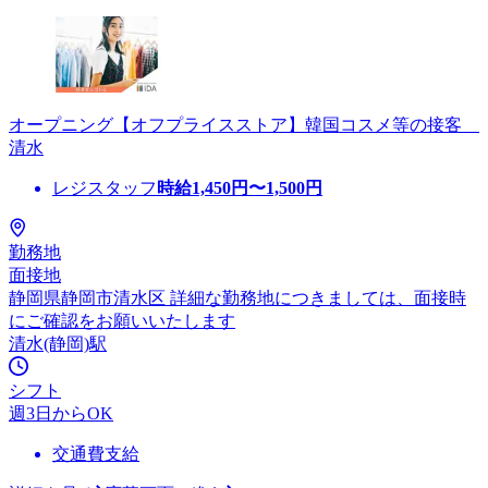
オープニング【オフプライスストア】韓国コスメ等の接客
清水
レジスタッフ
時給
1,450
円〜
1,500
円
勤務地
面接地
静岡県静岡市清水区 詳細な勤務地につきましては、面接時
にご確認をお願いいたします
清水(静岡)駅
シフト
週3日からOK
交通費支給