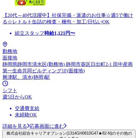
【20代～40代活躍中】社保完備・派遣のお仕事☆週5で働け
る☆レトルト缶詰の検査・梱包・加工/日払いOK
組立スタッフ
時給
1,121
円〜
勤務地
面接地
静岡県静岡市清水区(勤務地) 静岡市葵区日出町2-1 田中産商
第一生命共同ビルディング1F(面接地)
興津駅、清水(静岡)駅
シフト
週5日からOK
交通費支給
未経験OK
詳細を見る
応募画面に進む
株式会社綜合キャリアオプション(1314GH0810G47★82-N)のその他の