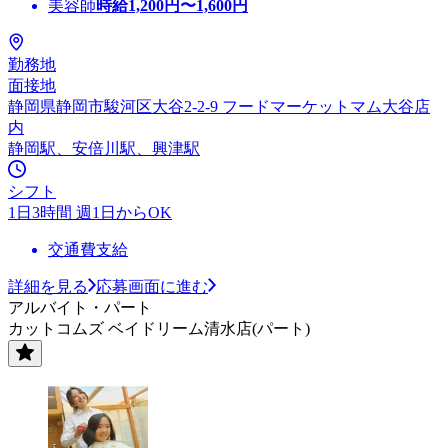
美容師
時給
1,200
円〜
1,600
円
勤務地
面接地
静岡県静岡市駿河区大谷2-2-9 フードマーケットマム大谷店
内
静岡駅、安倍川駅、興津駅
シフト
1日3時間 週1日からOK
交通費支給
詳細を見る
応募画面に進む
アルバイト・パート
カットコムズ ベイドリーム清水店(パート)