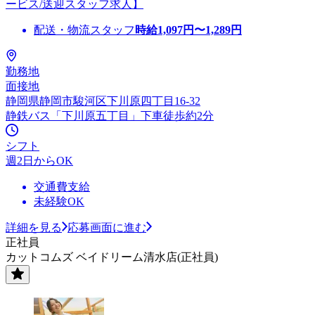
ービス/送迎スタッフ求人】
配送・物流スタッフ
時給
1,097
円〜
1,289
円
勤務地
面接地
静岡県静岡市駿河区下川原四丁目16-32
静鉄バス「下川原五丁目」下車徒歩約2分
シフト
週2日からOK
交通費支給
未経験OK
詳細を見る
応募画面に進む
正社員
カットコムズ ベイドリーム清水店(正社員)