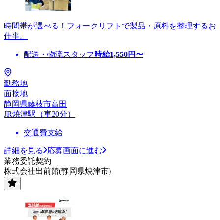
時間帯が選べる！フォークリフトで製品・原料を整理するお
仕事。
配送・物流スタッフ
時給
1,550
円〜
勤務地
面接地
静岡県藤枝市高田
JR焼津駅（車20分）
交通費支給
詳細を見る
応募画面に進む
業務委託契約
株式会社出前館(静岡県焼津市)