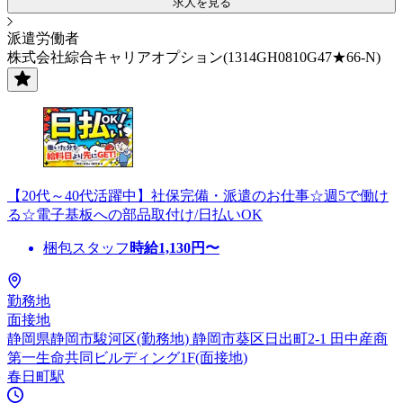
求人を見る
派遣労働者
株式会社綜合キャリアオプション(1314GH0810G47★66-N)
【20代～40代活躍中】社保完備・派遣のお仕事☆週5で働け
る☆電子基板への部品取付け/日払いOK
梱包スタッフ
時給
1,130
円〜
勤務地
面接地
静岡県静岡市駿河区(勤務地) 静岡市葵区日出町2-1 田中産商
第一生命共同ビルディング1F(面接地)
春日町駅