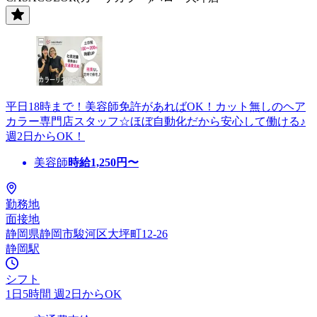
平日18時まで！美容師免許があればOK！カット無しのヘア
カラー専門店スタッフ☆ほぼ自動化だから安心して働ける♪
週2日からOK！
美容師
時給
1,250
円〜
勤務地
面接地
静岡県静岡市駿河区大坪町12-26
静岡駅
シフト
1日5時間 週2日からOK