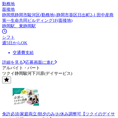
勤務地
面接地
静岡県静岡市駿河区(勤務地) 静岡市葵区日出町2-1 田中産商
第一生命共同ビルディング1F(面接地)
静岡駅、東静岡駅
シフト
週5日からOK
交通費支給
詳細を見る
応募画面に進む
アルバイト・パート
ツクイ静岡駿河下川原(デイサービス)
免許必須/家庭両立/朝夕のみ/お休み調整可【ツクイのデイサ