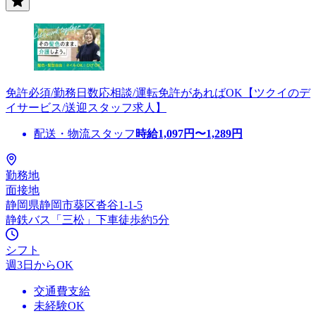
免許必須/勤務日数応相談/運転免許があればOK【ツクイのデ
イサービス/送迎スタッフ求人】
配送・物流スタッフ
時給
1,097
円〜
1,289
円
勤務地
面接地
静岡県静岡市葵区沓谷1-1-5
静鉄バス「三松」下車徒歩約5分
シフト
週3日からOK
交通費支給
未経験OK