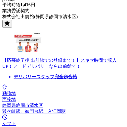
平均時給
1,416
円
業務委託契約
株式会社出前館(静岡県静岡市清水区)
【応募終了後 出前館での登録まで！】スキマ時間で収入
UP！フードデリバリーなら出前館で！
デリバリースタッフ
完全歩合給
勤務地
面接地
静岡県静岡市清水区
狐ケ崎駅、御門台駅、入江岡駅
シフト