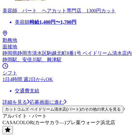
美容師 パート ヘアカット専門店 1300円カット
美容師
時給
1,400
円〜
1,700
円
勤務地
面接地
静岡県静岡市清水区駒越北町8番1号 ベイドリーム清水店内
静岡駅、安倍川駅、興津駅
シフト
1日4時間 週2日からOK
交通費支給
詳細を見る
応募画面に進む
カットコムズ ベイドリーム清水店(パート)のその他の求人を見る
アルバイト・パート
CASACOLOR(カーサカラ―)プレ葉ウォーク浜北店