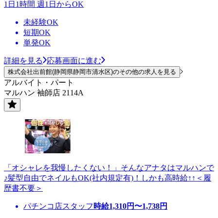
1日1時間 週1日からOK
未経験OK
短期OK
単発OK
詳細を見る
応募画面に進む
株式会社出前館(静岡県静岡市清水区)のその他の求人を見る
アルバイト・パート
マルハン 袖師店 2114A
「オシャレを我慢したくない！」そんなアナタはマルハンで
♪髪型自由でネイルもOK(社内規定有)！しかも高時給↑↑＜履
歴書不要＞
パチンコ店スタッフ
時給
1,310
円〜
1,738
円