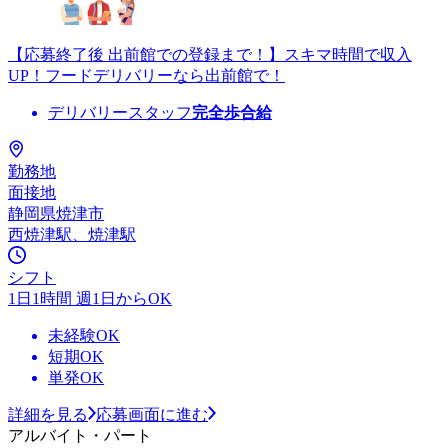
【応募終了後 出前館での登録まで！】スキマ時間で収入
UP！フードデリバリーなら出前館で！
デリバリースタッフ
完全歩合給
勤務地
面接地
静岡県焼津市
西焼津駅、焼津駅
シフト
1日1時間 週1日からOK
未経験OK
短期OK
単発OK
詳細を見る
応募画面に進む
アルバイト・パート