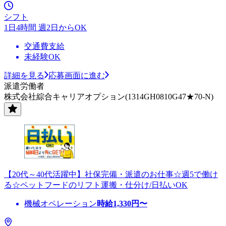
シフト
1日4時間 週2日からOK
交通費支給
未経験OK
詳細を見る
応募画面に進む
派遣労働者
株式会社綜合キャリアオプション(1314GH0810G47★70-N)
【20代～40代活躍中】社保完備・派遣のお仕事☆週5で働け
る☆ペットフードのリフト運搬・仕分け/日払いOK
機械オペレーション
時給
1,330
円〜