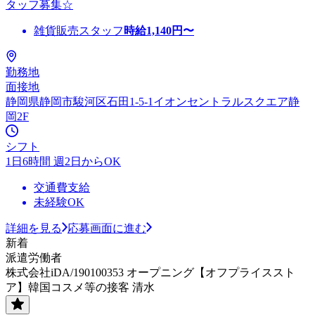
タッフ募集☆
雑貨販売スタッフ
時給
1,140
円〜
勤務地
面接地
静岡県静岡市駿河区石田1-5-1イオンセントラルスクエア静
岡2F
シフト
1日6時間 週2日からOK
交通費支給
未経験OK
詳細を見る
応募画面に進む
新着
派遣労働者
株式会社iDA/190100353 オープニング【オフプライススト
ア】韓国コスメ等の接客 清水