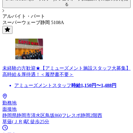
る
アルバイト・パート
スーパーウェーブ静岡 5108A
未経験の方歓迎★【アミューズメント施設スタッフ大募集】
高時給＆厚待遇！＜履歴書不要＞
アミューズメントスタッフ
時給
1,150
円〜
1,488
円
勤務地
面接地
静岡県静岡市清水区鳥坂860フレスポ静岡2階西
草薙(ＪＲ)駅 徒歩25分