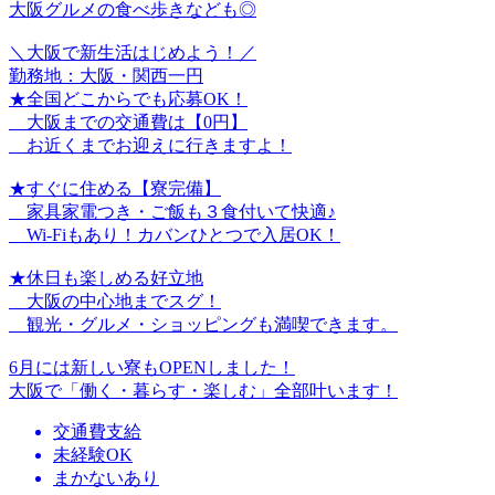
大阪グルメの食べ歩きなども◎
＼大阪で新生活はじめよう！／
勤務地：大阪・関西一円
★全国どこからでも応募OK！
大阪までの交通費は【0円】
お近くまでお迎えに行きますよ！
★すぐに住める【寮完備】
家具家電つき・ご飯も３食付いて快適♪
Wi-Fiもあり！カバンひとつで入居OK！
★休日も楽しめる好立地
大阪の中心地までスグ！
観光・グルメ・ショッピングも満喫できます。
6月には新しい寮もOPENしました！
大阪で「働く・暮らす・楽しむ」全部叶います！
交通費支給
未経験OK
まかないあり