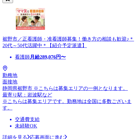
裾野市／正看護師・准看護師募集！働き方の相談も歓迎♪＊
20代～50代活躍中＊【紹介予定派遣】
看護師
月給
289,076
円〜
勤務地
面接地
静岡県裾野市 ※こちらは募集エリアの一例となります。
最寄り駅：岩波駅など
※こちらは募集エリアです。勤務地は全国に多数ございま
す。
交通費支給
未経験OK
詳細を見る
応募画面に進む