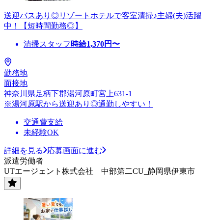
送迎バスあり◎リゾートホテルで客室清掃♪主婦(夫)活躍
中！【短時間勤務◎】
清掃スタッフ
時給
1,370
円〜
勤務地
面接地
神奈川県足柄下郡湯河原町宮上631-1
※湯河原駅から送迎あり◎通勤しやすい！
交通費支給
未経験OK
詳細を見る
応募画面に進む
派遣労働者
UTエージェント株式会社 中部第二CU_静岡県伊東市