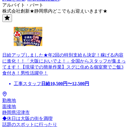
アルバイト・パート
株式会社創新★静岡県内どこでもお迎えいきます★
日給アップしました★年2回の特別支給も決定！稼げる内容
に進化！！「大阪においでよ！」全国からスタッフが集まっ
てます！【現場での簡単作業】スグに住める個室寮でご飯3
食付き！男性活躍中！
工事スタッフ
日給
10,500
円〜
12,500
円
勤務地
面接地
静岡県沼津市
◆休日は大阪の街を満喫
話題のスポットに行ったり