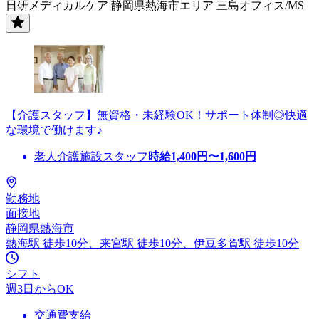
日研メディカルケア 静岡県熱海市エリア 三島オフィス/MS
【介護スタッフ】無資格・未経験OK！サポート体制◎快適
な環境で働けます♪
老人介護施設スタッフ
時給
1,400
円〜
1,600
円
勤務地
面接地
静岡県熱海市
熱海駅 徒歩10分、来宮駅 徒歩10分、伊豆多賀駅 徒歩10分
シフト
週3日からOK
交通費支給