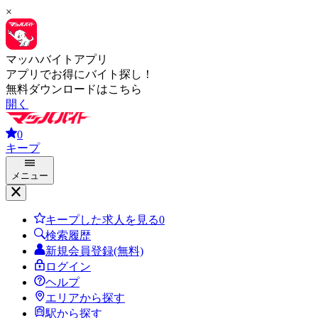
×
マッハバイトアプリ
アプリでお得にバイト探し！
無料ダウンロードはこちら
開く
0
キープ
メニュー
キープした求人を見る
0
検索履歴
新規会員登録(無料)
ログイン
ヘルプ
エリアから探す
駅から探す