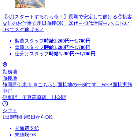
【8月スタートするなら今！】長期で安定して働ける◎接客
なしのお仕事☆即日面接OK！20代～40代活躍中♪＼日払い
OKでスグ稼げる／
製造スタッフ
時給
1,200
円〜
1,700
円
倉庫スタッフ
時給
1,200
円〜
1,700
円
仕分けスタッフ
時給
1,200
円〜
1,700
円
勤務地
面接地
静岡県伊東市 ※こちらは面接地の一例です。WEB面接実施
中◎
伊東駅、伊豆高原駅、川奈駅
シフト
1日8時間 週5日からOK
交通費支給
未経験OK