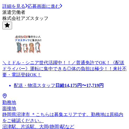
詳細を見る
応募画面に進む
派遣労働者
株式会社アズスタッフ
＼ミドル・シニア世代活躍中！！／普通免許でOK！《配送
ドライバー》運転に集中できる◎体の負担は極少！！来社不
要・電話登録OK！
配送・物流スタッフ
日給
14,175
円〜
17,719
円
勤務地
面接地
静岡県沼津市 ＊こちらは募集エリアです。勤務地は原稿内
をご確認ください。
沼津駅、片浜駅、大岡(静岡)駅など