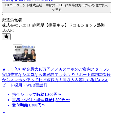
UTエージェント株式会社 中部第二CU_静岡県熱海市のその他の求人
を見る
派遣労働者
株式会社シエロ_静岡県【携帯キャ】ドコモショップ熱海
店/AF5
★＼＼入社祝金最大10万円／／★スマホのご案内スタッフ♪
実績豊富なシエロなら未経験でも安心のサポート体制◎普段
からスマホを使ってれば即戦力！高収入＆嬉しい週払い/ス
ピード採用・WEB面談◎
携帯ショップ
時給
1,300
円〜
事務・受付・経理
時給
1,300
円〜
受付
時給
1,300
円〜