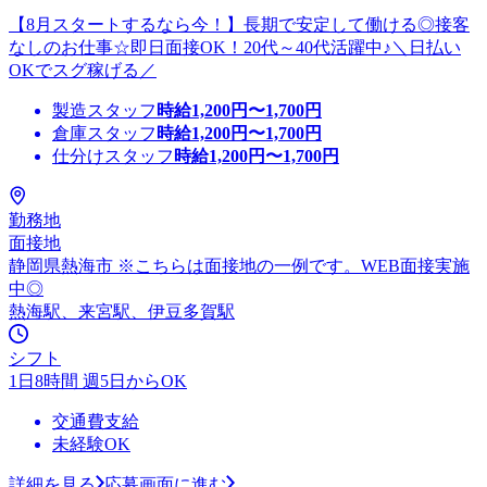
【8月スタートするなら今！】長期で安定して働ける◎接客
なしのお仕事☆即日面接OK！20代～40代活躍中♪＼日払い
OKでスグ稼げる／
製造スタッフ
時給
1,200
円〜
1,700
円
倉庫スタッフ
時給
1,200
円〜
1,700
円
仕分けスタッフ
時給
1,200
円〜
1,700
円
勤務地
面接地
静岡県熱海市 ※こちらは面接地の一例です。WEB面接実施
中◎
熱海駅、来宮駅、伊豆多賀駅
シフト
1日8時間 週5日からOK
交通費支給
未経験OK
詳細を見る
応募画面に進む