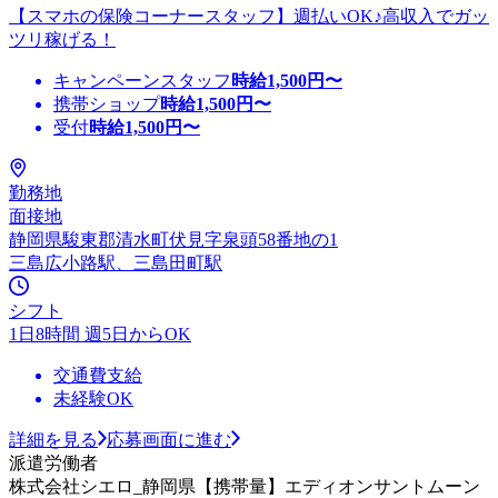
【スマホの保険コーナースタッフ】週払いOK♪高収入でガッ
ツリ稼げる！
キャンペーンスタッフ
時給
1,500
円〜
携帯ショップ
時給
1,500
円〜
受付
時給
1,500
円〜
勤務地
面接地
静岡県駿東郡清水町伏見字泉頭58番地の1
三島広小路駅、三島田町駅
シフト
1日8時間 週5日からOK
交通費支給
未経験OK
詳細を見る
応募画面に進む
派遣労働者
株式会社シエロ_静岡県【携帯量】エディオンサントムーン