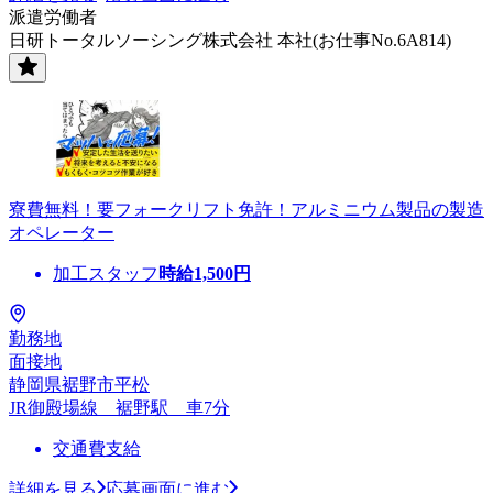
派遣労働者
日研トータルソーシング株式会社 本社(お仕事No.6A814)
寮費無料！要フォークリフト免許！アルミニウム製品の製造
オペレーター
加工スタッフ
時給
1,500
円
勤務地
面接地
静岡県裾野市平松
JR御殿場線 裾野駅 車7分
交通費支給
詳細を見る
応募画面に進む