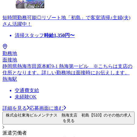
短時間勤務可能◎リゾート地「初島」で客室清掃♪主婦(夫)
さん活躍中！
清掃スタッフ
時給
1,350
円〜
勤務地
面接地
静岡県熱海市田原本町9-1 熱海第一ビル ※こちらは支店の
住所となります。詳しい勤務地は面接時にお伝えします。
熱海駅
交通費支給
未経験OK
詳細を見る
応募画面に進む
株式会社東海ビルメンテナス 熱海支店 初島【510】のその他の求人
を見る
派遣労働者