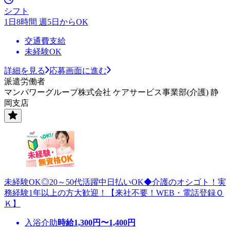
シフト
1日8時間 週5日からOK
交通費支給
未経験OK
詳細を見る
応募画面に進む
派遣労働者
マンパワーグループ株式会社 ケアサービス事業部(介護) 静
岡支店
未経験OK◎20～50代活躍中日払いOK◆介護のオシゴト！実
務経験1年以上の方大歓迎！【来社不要！WEB・電話登録Ｏ
Ｋ】
入浴介助
時給
1,300
円〜
1,400
円