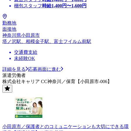
梱包スタッフ
時給
1,400
円〜
1,600
円
勤務地
面接地
神奈川県小田原市
塔ノ沢駅、相模金子駅、富士フイルム前駅
交通費支給
未経験OK
詳細を見る
応募画面に進む
派遣労働者
株式会社キャリア CC神奈川／保育【小田原市-006】
小田原市／保護者とのコミュニケーションも大切にできる環