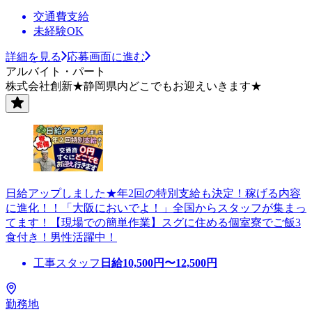
交通費支給
未経験OK
詳細を見る
応募画面に進む
アルバイト・パート
株式会社創新★静岡県内どこでもお迎えいきます★
日給アップしました★年2回の特別支給も決定！稼げる内容
に進化！！「大阪においでよ！」全国からスタッフが集まっ
てます！【現場での簡単作業】スグに住める個室寮でご飯3
食付き！男性活躍中！
工事スタッフ
日給
10,500
円〜
12,500
円
勤務地