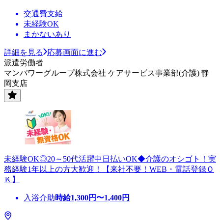
交通費支給
未経験OK
まかないあり
詳細を見る
応募画面に進む
派遣労働者
マンパワーグループ株式会社 ケアサービス事業部(介護) 静
岡支店
未経験OK◎20～50代活躍中日払いOK◆介護のオシゴト！実
務経験1年以上の方大歓迎！【来社不要！WEB・電話登録Ｏ
Ｋ】
入浴介助
時給
1,300
円〜
1,400
円