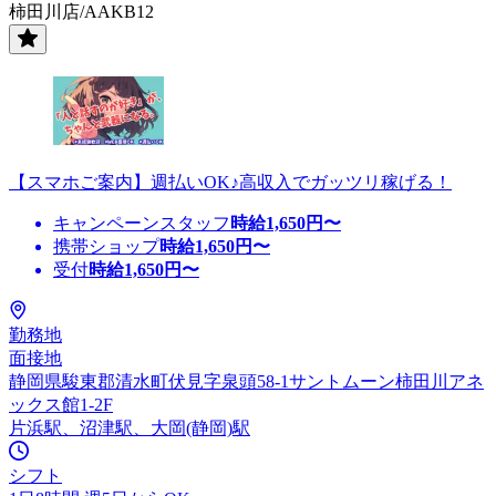
柿田川店/AAKB12
【スマホご案内】週払いOK♪高収入でガッツリ稼げる！
キャンペーンスタッフ
時給
1,650
円〜
携帯ショップ
時給
1,650
円〜
受付
時給
1,650
円〜
勤務地
面接地
静岡県駿東郡清水町伏見字泉頭58-1サントムーン柿田川アネ
ックス館1-2F
片浜駅、沼津駅、大岡(静岡)駅
シフト