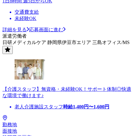
1日8時間 週5日からOK
交通費支給
未経験OK
詳細を見る
応募画面に進む
派遣労働者
日研メディカルケア 静岡県伊豆市エリア 三島オフィス/MS
【介護スタッフ】無資格・未経験OK！サポート体制◎快適
な環境で働けます♪
老人介護施設スタッフ
時給
1,400
円〜
1,600
円
勤務地
面接地