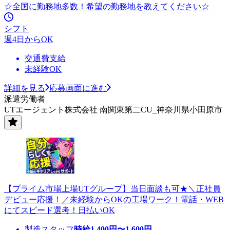
☆全国に勤務地多数！希望の勤務地を教えてください☆
シフト
週4日からOK
交通費支給
未経験OK
詳細を見る
応募画面に進む
派遣労働者
UTエージェント株式会社 南関東第二CU_神奈川県小田原市
【プライム市場上場UTグループ】当日面談も可★＼正社員
デビュー応援！／未経験からOKの工場ワーク！電話・WEB
にてスピード選考！日払いOK
製造スタッフ
時給
1,400
円〜
1,600
円