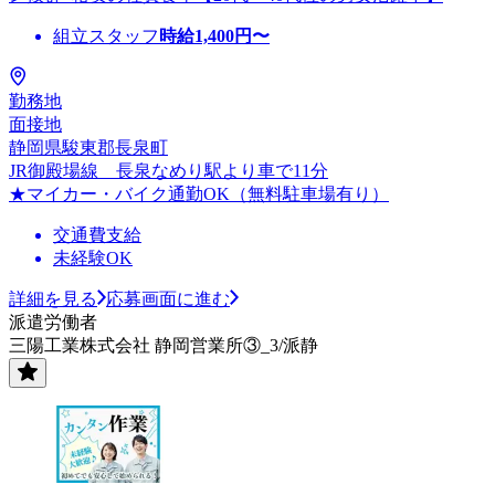
組立スタッフ
時給
1,400
円〜
勤務地
面接地
静岡県駿東郡長泉町
JR御殿場線 長泉なめり駅より車で11分
★マイカー・バイク通勤OK（無料駐車場有り）
交通費支給
未経験OK
詳細を見る
応募画面に進む
派遣労働者
三陽工業株式会社 静岡営業所③_3/派静