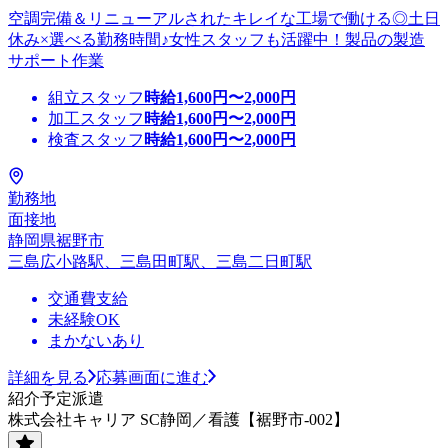
空調完備＆リニューアルされたキレイな工場で働ける◎土日
休み×選べる勤務時間♪女性スタッフも活躍中！製品の製造
サポート作業
組立スタッフ
時給
1,600
円〜
2,000
円
加工スタッフ
時給
1,600
円〜
2,000
円
検査スタッフ
時給
1,600
円〜
2,000
円
勤務地
面接地
静岡県裾野市
三島広小路駅、三島田町駅、三島二日町駅
交通費支給
未経験OK
まかないあり
詳細を見る
応募画面に進む
紹介予定派遣
株式会社キャリア SC静岡／看護【裾野市-002】