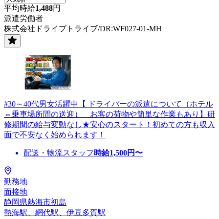
平均時給
1,488
円
派遣労働者
株式会社ドライブトライブ/DR:WF027-01-MH
#30～40代男女活躍中【 ドライバーの派遣について（ホテル
⇔乗車場所間の送迎） お客の荷物や簡単な作業もあり】研
修期間の給与変動なし★安心のスタート！初めての方も収入
面で不安なく始められます！
配送・物流スタッフ
時給
1,500
円〜
勤務地
面接地
静岡県熱海市初島
熱海駅、網代駅、伊豆多賀駅