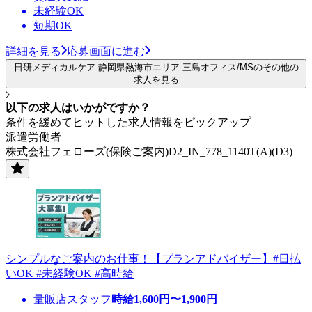
未経験OK
短期OK
詳細を見る
応募画面に進む
日研メディカルケア 静岡県熱海市エリア 三島オフィス/MSのその他の
求人を見る
以下の求人はいかがですか？
条件を緩めてヒットした求人情報をピックアップ
派遣労働者
株式会社フェローズ(保険ご案内)D2_IN_778_1140T(A)(D3)
シンプルなご案内のお仕事！【プランアドバイザー】#日払
いOK #未経験OK #高時給
量販店スタッフ
時給
1,600
円〜
1,900
円