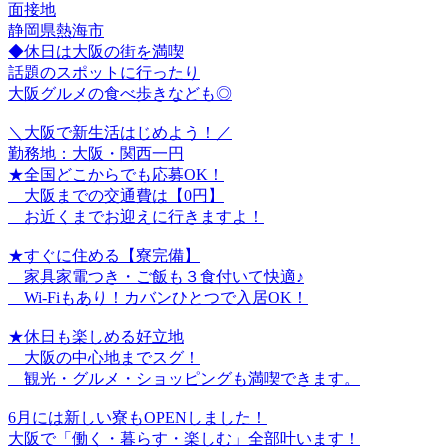
面接地
静岡県熱海市
◆休日は大阪の街を満喫
話題のスポットに行ったり
大阪グルメの食べ歩きなども◎
＼大阪で新生活はじめよう！／
勤務地：大阪・関西一円
★全国どこからでも応募OK！
大阪までの交通費は【0円】
お近くまでお迎えに行きますよ！
★すぐに住める【寮完備】
家具家電つき・ご飯も３食付いて快適♪
Wi-Fiもあり！カバンひとつで入居OK！
★休日も楽しめる好立地
大阪の中心地までスグ！
観光・グルメ・ショッピングも満喫できます。
6月には新しい寮もOPENしました！
大阪で「働く・暮らす・楽しむ」全部叶います！