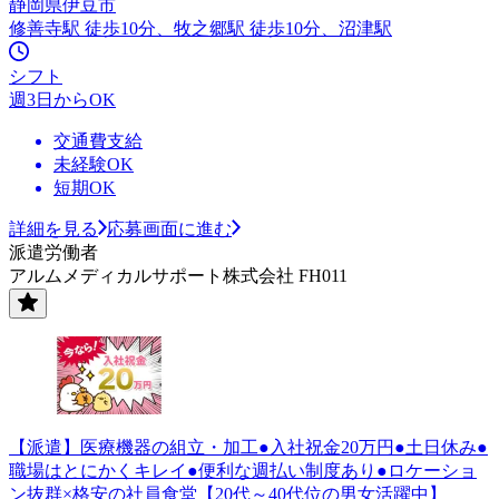
静岡県伊豆市
修善寺駅 徒歩10分、牧之郷駅 徒歩10分、沼津駅
シフト
週3日からOK
交通費支給
未経験OK
短期OK
詳細を見る
応募画面に進む
派遣労働者
アルムメディカルサポート株式会社 FH011
【派遣】医療機器の組立・加工●入社祝金20万円●土日休み●
職場はとにかくキレイ●便利な週払い制度あり●ロケーショ
ン抜群×格安の社員食堂【20代～40代位の男女活躍中】