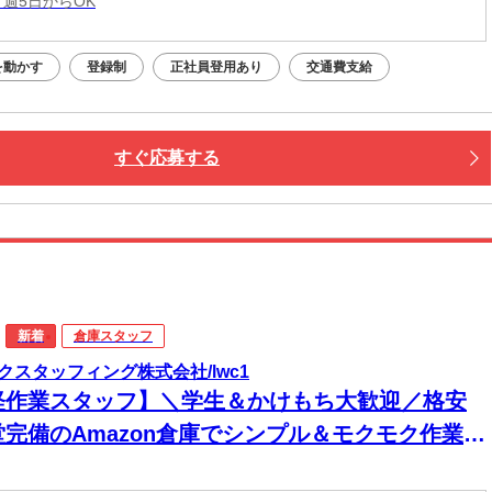
 週5日からOK
を動かす
登録制
正社員登用あり
交通費支給
すぐ応募する
新着
倉庫スタッフ
クスタッフィング株式会社/lwc1
軽作業スタッフ】＼学生＆かけもち大歓迎／格安
堂完備のAmazon倉庫でシンプル＆モクモク作業
◎日払いOK◎週3日～◎日勤or夜勤選べる