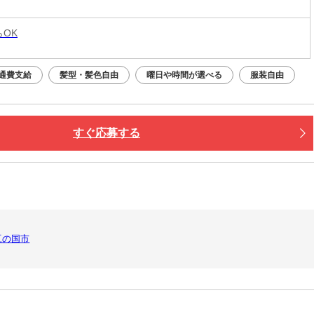
らOK
通費支給
髪型・髪色自由
曜日や時間が選べる
服装自由
すぐ応募する
豆の国市