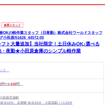
倉庫スタッフ
験OKの軽作業スタッフ（日夜勤）株式会社ワールドスタッフ
小田原/51626_44572-00
シフト大量追加】当社限定！土日休みOK♪選べる
勤・夜勤★小田原倉庫のシンプル軽作業
タッフ
0
円〜
1,638
円
小田原市扇町
 徒歩10分、足柄駅 徒歩15分、小田原駅 バス10分