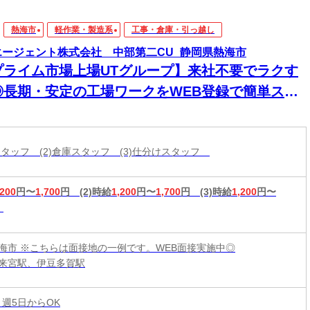
熱海市
軽作業・製造系
工事・倉庫・引っ越し
エージェント株式会社 中部第二CU_静岡県熱海市
プライム市場上場UTグループ】来社不要でラクす
◎長期・安定の工場ワークをWEB登録で簡単スタ
ト！
造スタッフ (2)倉庫スタッフ (3)仕分けスタッフ
,200
円〜
1,700
円
(2)時給
1,200
円〜
1,700
円
(3)時給
1,200
円〜
海市 ※こちらは面接地の一例です。WEB面接実施中◎
来宮駅、伊豆多賀駅
 週5日からOK