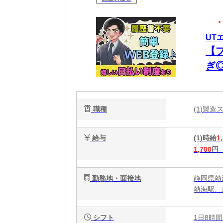
UT
【
ぎ
ー
職種
(1)製
給与
(1)時給
1
1,700
円
勤務地・面接地
静岡県熱
熱海駅、
シフト
1日8時間