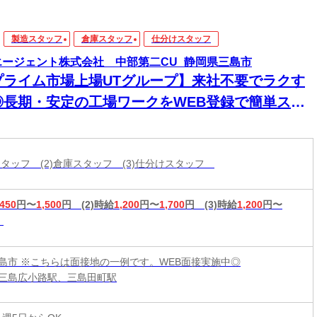
製造スタッフ
倉庫スタッフ
仕分けスタッフ
エージェント株式会社 中部第二CU_静岡県三島市
プライム市場上場UTグループ】来社不要でラクす
◎長期・安定の工場ワークをWEB登録で簡単スタ
ト！
造スタッフ (2)倉庫スタッフ (3)仕分けスタッフ
,450
円〜
1,500
円
(2)時給
1,200
円〜
1,700
円
(3)時給
1,200
円〜
島市 ※こちらは面接地の一例です。WEB面接実施中◎
三島広小路駅、三島田町駅