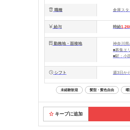
職種
倉庫ス
給与
時給
1,26
勤務地・面接地
神奈川県
■募集エ
■駅：小
■交通手
シフト
週3日か
未経験歓迎
髪型・髪色自由
曜
キープに追加