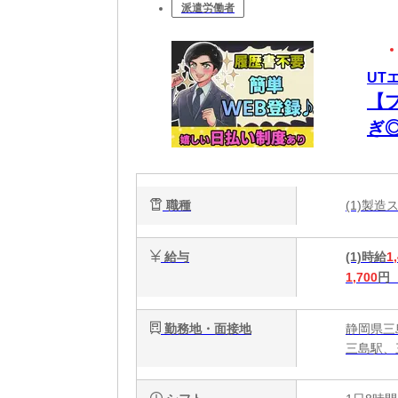
派遣労働者
UT
【
ぎ
ー
職種
(1)製
給与
(1)時給
1
1,700
円
勤務地・面接地
静岡県三
三島駅、