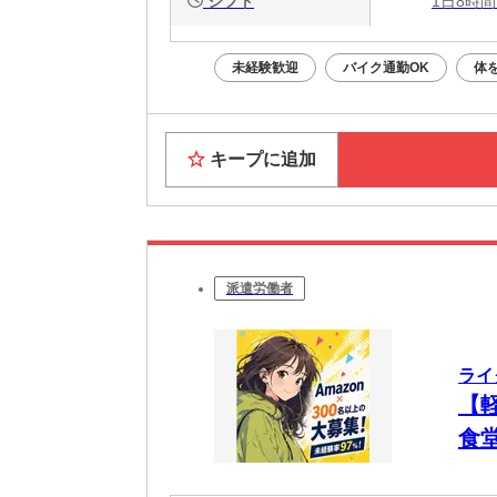
シフト
1日8時間
未経験歓迎
バイク通勤OK
体
キープに追加
派遣労働者
ライ
【
食
♪