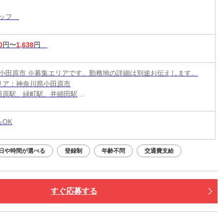
タッフ
0
円〜
1,638
円
小田原市 ※募集エリアです。勤務地の詳細は別途お伝えします。
リア：神奈川県小田原市
田原駅、緑町駅、井細田駅
段：バイク、自転車通勤OK
らOK
日や時間が選べる
登録制
年齢不問
交通費支給
すぐ応募する