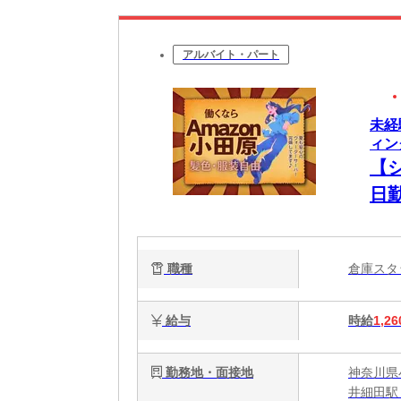
アルバイト・パート
未経
ィング
【
日
職種
倉庫ス
給与
時給
1,26
勤務地・面接地
神奈川県
井細田駅