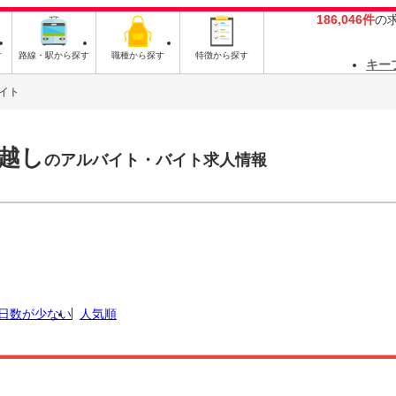
186,046件
の
す
路線・駅から探す
職種から探す
特徴から探す
キー
イト
越し
のアルバイト・バイト求人情報
日数が少ない
人気順