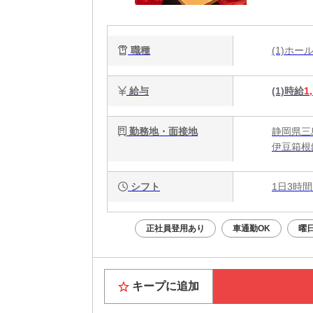
の
ご
職種
(1)ホ
給与
(1)時給
1
勤務地・面接地
静岡県三島
伊豆箱根
シフト
1日3時間
正社員登用あり
車通勤OK
曜
キープに追加