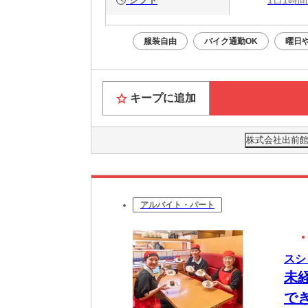
シフト
1日1時間
服装自由
バイク通勤OK
曜日
キープに追加
株式会社出前館
アルバイト・パート
スシ
未
で