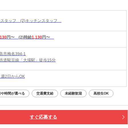
勤務も歓迎しておりますので、シフトはお気軽に
相談ください◎髪型・髪色自由♪
ールスタッフ (2)キッチンスタッフ
,130
円〜
(2)時給
1,130
円〜
市梅名394-1
鉄道駿豆線「大場駅」徒歩15分
 週2日からOK
日や時間が選べる
交通費支給
未経験歓迎
高校生OK
すぐ応募する