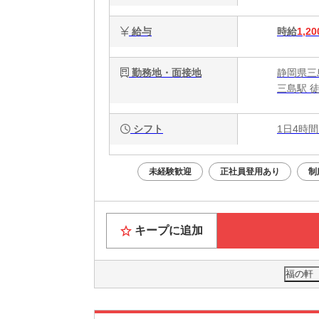
給与
時給
1,20
勤務地・面接地
静岡県三
三島駅 
シフト
1日4時間
未経験歓迎
正社員登用あり
制
キープに追加
福の軒