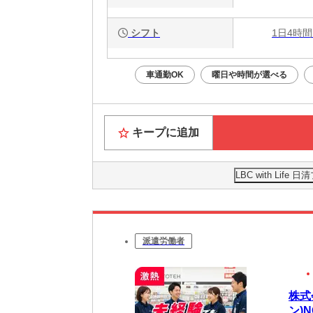
シフト
1日4時間
車通勤OK
曜日や時間が選べる
キープに追加
LBC with Li
派遣労働者
株式
ン)N