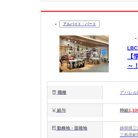
アルバイト・パート
LBC
【
～
ア
分
職種
アパレ
給与
時給
1,10
勤務地・面接地
静岡県三
三島田町