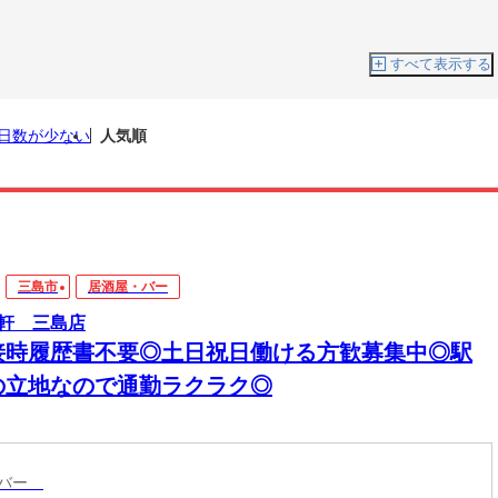
すべて表示する
日数が少ない
人気順
三島市
居酒屋・バー
軒 三島店
接時履歴書不要◎土日祝日働ける方歓募集中◎駅
の立地なので通勤ラクラク◎
・バー