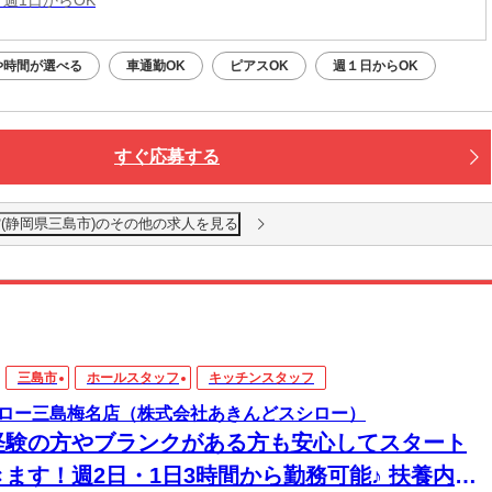
 週1日からOK
や時間が選べる
車通勤OK
ピアスOK
週１日からOK
すぐ応募する
(静岡県三島市)のその他の求人を見る
三島市
ホールスタッフ
キッチンスタッフ
ロー三島梅名店（株式会社あきんどスシロー）
経験の方やブランクがある方も安心してスタート
きます！週2日・1日3時間から勤務可能♪ 扶養内で