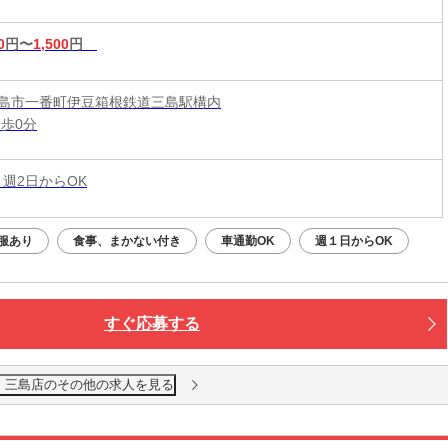
0
円〜
1,500
円
島市一番町伊豆箱根鉄道三島駅構内
徒歩0分
 週2日からOK
服あり
食事、まかない付き
車通勤OK
週１日からOK
すぐ応募する
 三島店のその他の求人を見る