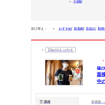
大場駅
並び替え：
おすすめ
新着順
高収入
勤務
アルバイト・パート
福の
面
中
職種
居酒屋