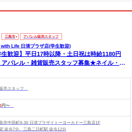
三島市
アパレル販売スタッフ
 with Life 日清プラザ店(学生歓迎)
学生歓迎】平日17時以降・土日祝は時給1180円
！アパレル・雑貨販売スタッフ募集★ネイル・ピ
スおしゃれ自由◎働きながら「もっと魅力的な自
」になれる仕事です♪
ル販売スタッフ
0
円〜
島市中田町9-30 日清プラザイトーヨーカドー三島店1F
駅 徒歩7分、三島二日町駅 徒歩12分