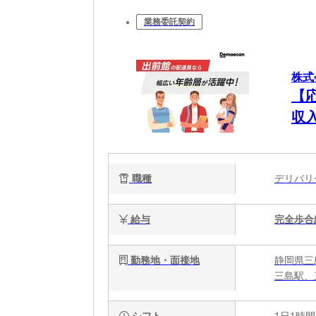
業務委託契約
株式
【
収
職種
デリバ
給与
完全歩合
勤務地・面接地
静岡県三
三島駅、