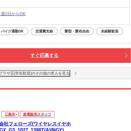
 週2日からOK
バイク通勤OK
交通費支給
髪型・髪色自由
未経験歓迎
すぐ応募する
fe 日清プラザ店(学生歓迎)のその他の求人を見る
三島市
家電販売スタッフ
会社フェローズ(ワイヤレスイヤホ
GY_G3_1027_1398T(A)(NGY)