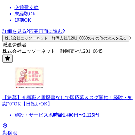
交通費支給
未経験OK
短期OK
詳細を見る
応募画面に進む
株式会社ニッソーネット 静岡支社/1201_6060のその他の求人を見る
派遣労働者
株式会社ニッソーネット 静岡支社/1201_6645
【急募】介護職／履歴書なしで即応募＆スグ開始！経験・知
識"0"OK【日払いOK】
施設・サービス系
時給
1,400
円〜
2,125
円
勤務地