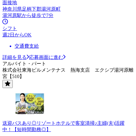
面接地
神奈川県足柄下郡湯河原町
湯河原駅から徒歩で7分
シフト
週2日からOK
交通費支給
詳細を見る
応募画面に進む
アルバイト・パート
株式会社東海ビルメンテナス 熱海支店 エクシブ湯河原離
宮【510】
送迎バスあり◎リゾートホテルで客室清掃♪主婦(夫)活躍
中！【短時間勤務◎】