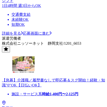
シフト
1日4時間 週3日からOK
交通費支給
未経験OK
短期OK
詳細を見る
応募画面に進む
派遣労働者
株式会社ニッソーネット 静岡支社/1201_6653
【急募】介護職／履歴書なしで即応募＆スグ開始！経験・知
識"0"OK【日払いOK】
施設・サービス系
時給
1,400
円〜
2,125
円