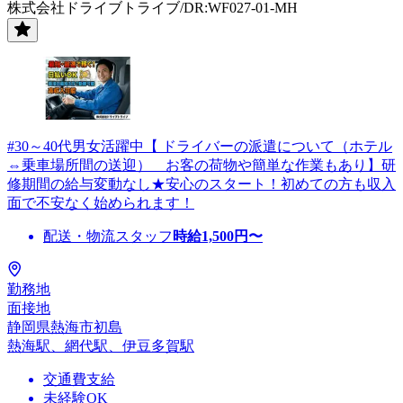
株式会社ドライブトライブ/DR:WF027-01-MH
#30～40代男女活躍中【 ドライバーの派遣について（ホテル
⇔乗車場所間の送迎） お客の荷物や簡単な作業もあり】研
修期間の給与変動なし★安心のスタート！初めての方も収入
面で不安なく始められます！
配送・物流スタッフ
時給
1,500
円〜
勤務地
面接地
静岡県熱海市初島
熱海駅、網代駅、伊豆多賀駅
交通費支給
未経験OK