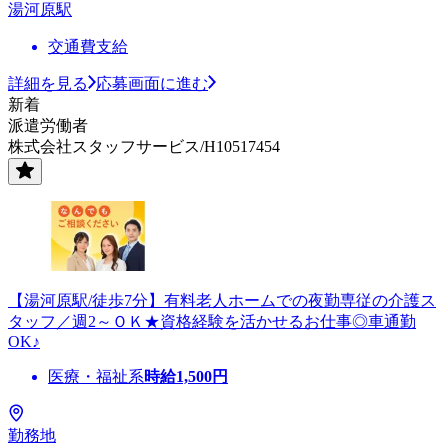
湯河原駅
交通費支給
詳細を見る
応募画面に進む
新着
派遣労働者
株式会社スタッフサービス/H10517454
【湯河原駅/徒歩7分】有料老人ホームでの夜勤専従の介護ス
タッフ／週2～ＯＫ★資格経験を活かせるお仕事◎車通勤
OK♪
医療・福祉系
時給
1,500
円
勤務地