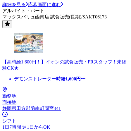
詳細を見る
応募画面に進む
アルバイト・パート
マックスバリュ函南店 試食販売(長期)/SAKT06173
【高時給1,600円！】イオンの試食販売・PRスタッフ！未経
験OK★
デモンストレーター
時給
1,600
円〜
勤務地
面接地
静岡県田方郡函南町間宮341
シフト
1日7時間 週1日からOK