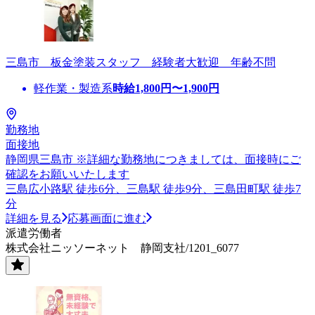
三島市 板金塗装スタッフ 経験者大歓迎 年齢不問
軽作業・製造系
時給
1,800
円〜
1,900
円
勤務地
面接地
静岡県三島市 ※詳細な勤務地につきましては、面接時にご
確認をお願いいたします
三島広小路駅 徒歩6分、三島駅 徒歩9分、三島田町駅 徒歩7
分
詳細を見る
応募画面に進む
派遣労働者
株式会社ニッソーネット 静岡支社/1201_6077