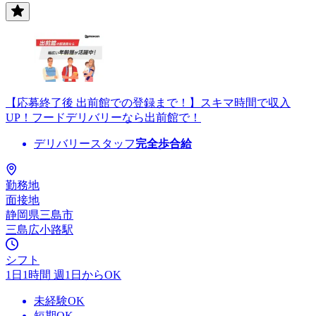
【応募終了後 出前館での登録まで！】スキマ時間で収入
UP！フードデリバリーなら出前館で！
デリバリースタッフ
完全歩合給
勤務地
面接地
静岡県三島市
三島広小路駅
シフト
1日1時間 週1日からOK
未経験OK
短期OK