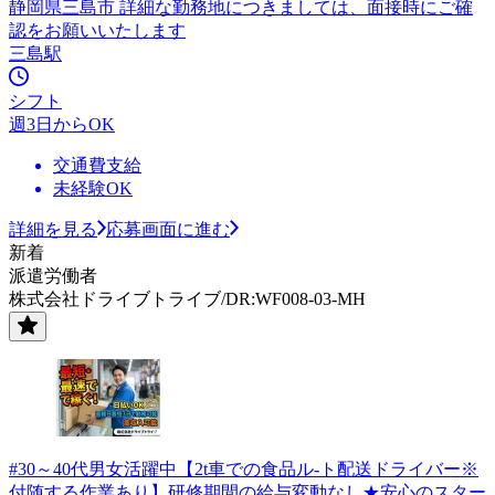
静岡県三島市 詳細な勤務地につきましては、面接時にご確
認をお願いいたします
三島駅
シフト
週3日からOK
交通費支給
未経験OK
詳細を見る
応募画面に進む
新着
派遣労働者
株式会社ドライブトライブ/DR:WF008-03-MH
#30～40代男女活躍中【2t車での食品ル-ト配送ドライバー※
付随する作業あり】研修期間の給与変動なし★安心のスター