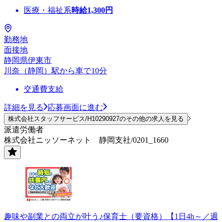
医療・福祉系
時給
1,300
円
勤務地
面接地
静岡県伊東市
川奈（静岡）駅から車で10分
交通費支給
詳細を見る
応募画面に進む
株式会社スタッフサービス/H10290927のその他の求人を見る
派遣労働者
株式会社ニッソーネット 静岡支社/0201_1660
趣味や副業との両立が叶う♪保育士（要資格）【1日4h～／週