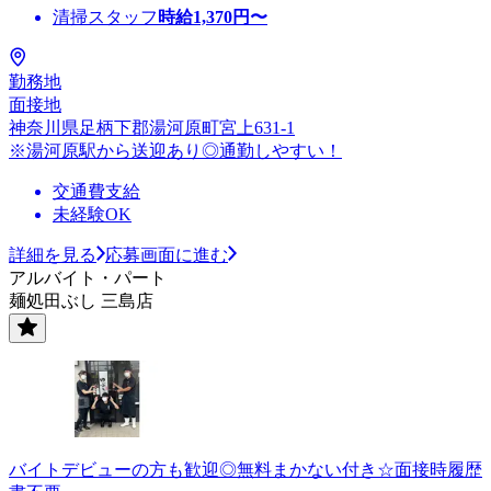
清掃スタッフ
時給
1,370
円〜
勤務地
面接地
神奈川県足柄下郡湯河原町宮上631-1
※湯河原駅から送迎あり◎通勤しやすい！
交通費支給
未経験OK
詳細を見る
応募画面に進む
アルバイト・パート
麺処田ぶし 三島店
バイトデビューの方も歓迎◎無料まかない付き☆面接時履歴