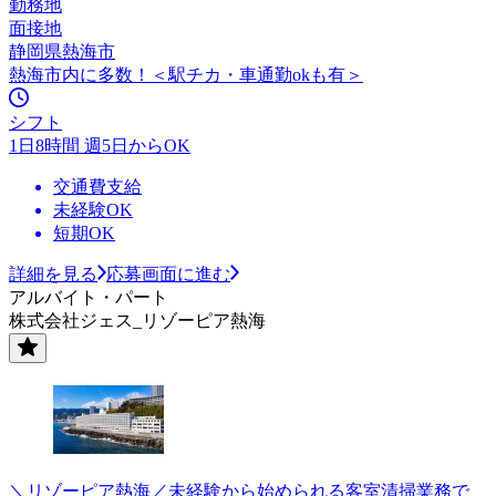
勤務地
面接地
静岡県熱海市
熱海市内に多数！＜駅チカ・車通勤okも有＞
シフト
1日8時間 週5日からOK
交通費支給
未経験OK
短期OK
詳細を見る
応募画面に進む
アルバイト・パート
株式会社ジェス_リゾーピア熱海
＼リゾーピア熱海／未経験から始められる客室清掃業務で