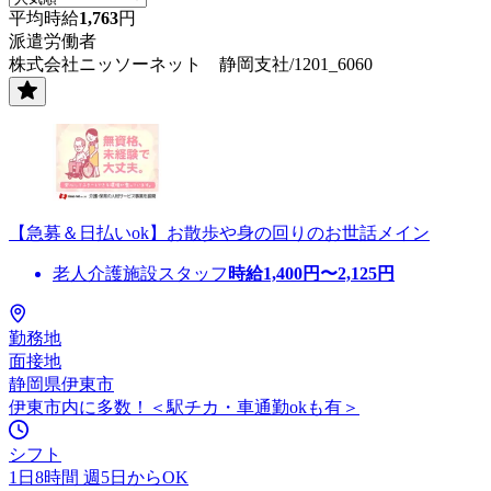
平均時給
1,763
円
派遣労働者
株式会社ニッソーネット 静岡支社/1201_6060
【急募＆日払いok】お散歩や身の回りのお世話メイン
老人介護施設スタッフ
時給
1,400
円〜
2,125
円
勤務地
面接地
静岡県伊東市
伊東市内に多数！＜駅チカ・車通勤okも有＞
シフト
1日8時間 週5日からOK