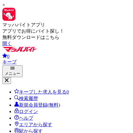
×
マッハバイトアプリ
アプリでお得にバイト探し！
無料ダウンロードはこちら
開く
0
キープ
メニュー
キープした求人を見る
0
検索履歴
新規会員登録(無料)
ログイン
ヘルプ
エリアから探す
駅から探す