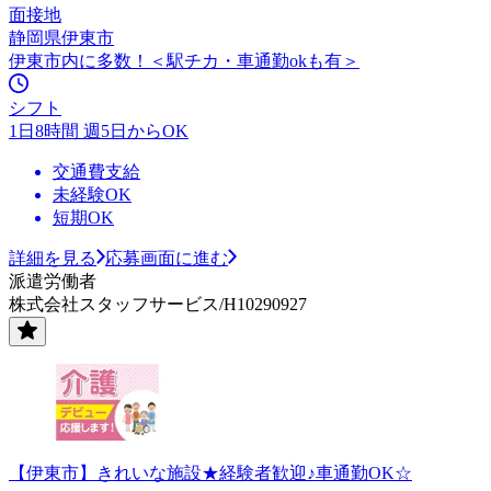
面接地
静岡県伊東市
伊東市内に多数！＜駅チカ・車通勤okも有＞
シフト
1日8時間 週5日からOK
交通費支給
未経験OK
短期OK
詳細を見る
応募画面に進む
派遣労働者
株式会社スタッフサービス/H10290927
【伊東市】きれいな施設★経験者歓迎♪車通勤OK☆