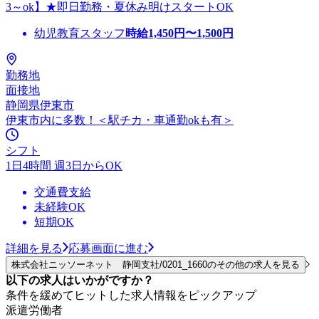
3～ok】★即日勤務・夏休み明けスタートOK
幼児教育スタッフ
時給
1,450
円〜
1,500
円
勤務地
面接地
静岡県伊東市
伊東市内に多数！＜駅チカ・車通勤okも有＞
シフト
1日4時間 週3日からOK
交通費支給
未経験OK
短期OK
詳細を見る
応募画面に進む
株式会社ニッソーネット 静岡支社/0201_1660のその他の求人を見る
以下の求人はいかがですか？
条件を緩めてヒットした求人情報をピックアップ
派遣労働者