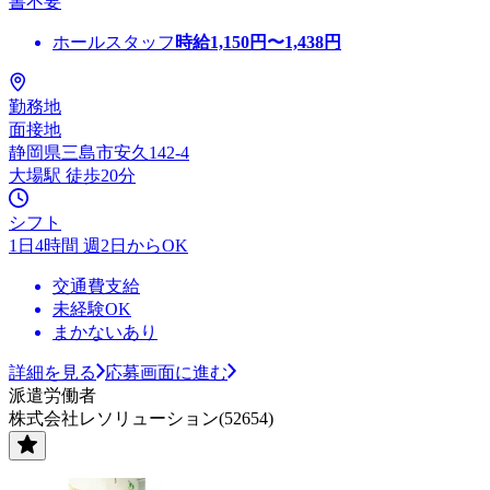
書不要
ホールスタッフ
時給
1,150
円〜
1,438
円
勤務地
面接地
静岡県三島市安久142-4
大場駅 徒歩20分
シフト
1日4時間 週2日からOK
交通費支給
未経験OK
まかないあり
詳細を見る
応募画面に進む
派遣労働者
株式会社レソリューション(52654)