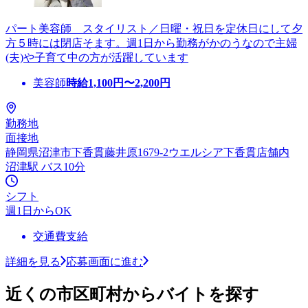
パート美容師 スタイリスト／日曜・祝日を定休日にして夕
方５時には閉店そます。週1日から勤務がかのうなので主婦
(夫)や子育て中の方が活躍しています
美容師
時給
1,100
円〜
2,200
円
勤務地
面接地
静岡県沼津市下香貫藤井原1679-2ウエルシア下香貫店舗内
沼津駅 バス10分
シフト
週1日からOK
交通費支給
詳細を見る
応募画面に進む
近くの市区町村からバイトを探す