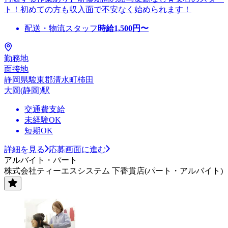
ト！初めての方も収入面で不安なく始められます！
配送・物流スタッフ
時給
1,500
円〜
勤務地
面接地
静岡県駿東郡清水町柿田
大岡(静岡)駅
交通費支給
未経験OK
短期OK
詳細を見る
応募画面に進む
アルバイト・パート
株式会社ティーエスシステム 下香貫店(パート・アルバイト)