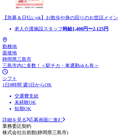
【急募＆日払いok】お散歩や身の回りのお世話メイン
老人介護施設スタッフ
時給
1,400
円〜
2,125
円
勤務地
面接地
静岡県三島市
三島市内に多数！＜駅チカ・車通勤okも有＞
シフト
1日8時間 週5日からOK
交通費支給
未経験OK
短期OK
詳細を見る
応募画面に進む
業務委託契約
株式会社出前館(静岡県三島市)