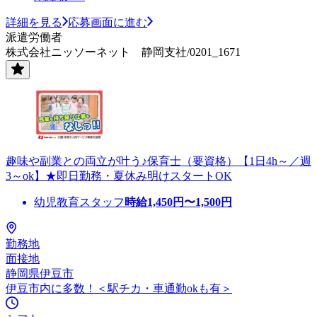
詳細を見る
応募画面に進む
派遣労働者
株式会社ニッソーネット 静岡支社/0201_1671
趣味や副業との両立が叶う♪保育士（要資格）【1日4h～／週
3～ok】★即日勤務・夏休み明けスタートOK
幼児教育スタッフ
時給
1,450
円〜
1,500
円
勤務地
面接地
静岡県伊豆市
伊豆市内に多数！＜駅チカ・車通勤okも有＞