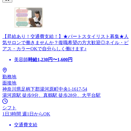
【昇給あり！交通費支給！】★パートスタイリスト募集★人
気サロンで働きませんか？復職希望の方大歓迎◎ネイル・ピ
アス・カラーOKで自分らしく働けます♪
美容師
時給
1,230
円〜
1,600
円
勤務地
面接地
神奈川県足柄下郡湯河原町中央1-1617-54
湯河原駅 徒歩9分、真鶴駅 徒歩28分、大平台駅
シフト
1日3時間 週1日からOK
交通費支給