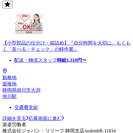
【小型部品の仕分け・箱詰め】『自分時間を大切に。もくも
く「並べる・チェック」の軽作業』
配送・物流スタッフ
時給
1,310
円〜
勤務地
面接地
静岡県掛川市大渕
掛川駅
交通費支給
詳細を見る
応募画面に進む
派遣労働者
株式会社ジャパン・リリーフ 静岡支店/sodrmhR-11834