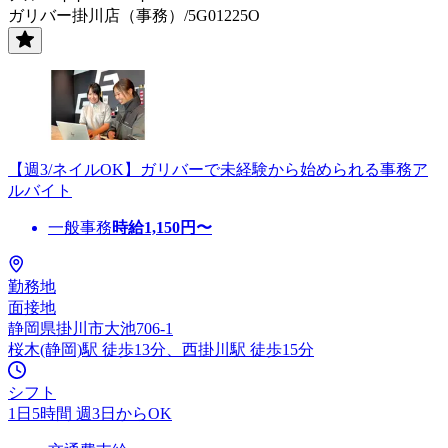
ガリバー掛川店（事務）/5G01225O
【週3/ネイルOK】ガリバーで未経験から始められる事務ア
ルバイト
一般事務
時給
1,150
円〜
勤務地
面接地
静岡県掛川市大池706-1
桜木(静岡)駅 徒歩13分、西掛川駅 徒歩15分
シフト
1日5時間 週3日からOK