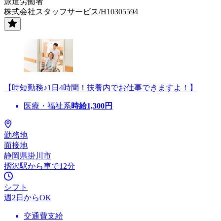
派遣労働者
株式会社スタッフサービス/H10305594
【時短勤務♪1日4時間！扶養内でお仕事できますよ！】
医療・福祉系
時給
1,300
円
勤務地
面接地
静岡県掛川市
摺沢駅から車で12分
シフト
週2日からOK
交通費支給