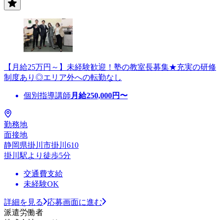
【月給25万円～】未経験歓迎！塾の教室長募集★充実の研修
制度あり◎エリア外への転勤なし
個別指導講師
月給
250,000
円〜
勤務地
面接地
静岡県掛川市掛川610
掛川駅より徒歩5分
交通費支給
未経験OK
詳細を見る
応募画面に進む
派遣労働者