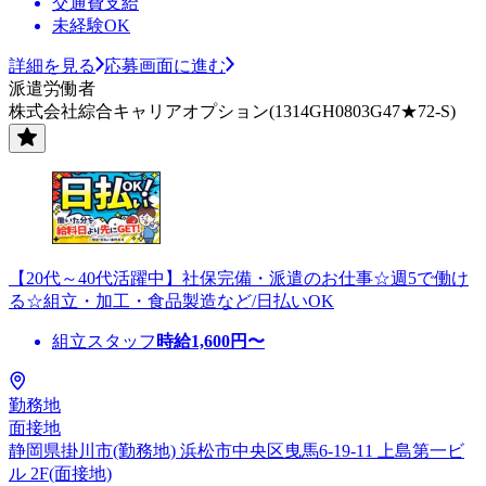
交通費支給
未経験OK
詳細を見る
応募画面に進む
派遣労働者
株式会社綜合キャリアオプション(1314GH0803G47★72-S)
【20代～40代活躍中】社保完備・派遣のお仕事☆週5で働け
る☆組立・加工・食品製造など/日払いOK
組立スタッフ
時給
1,600
円〜
勤務地
面接地
静岡県掛川市(勤務地) 浜松市中央区曳馬6-19-11 上島第一ビ
ル 2F(面接地)