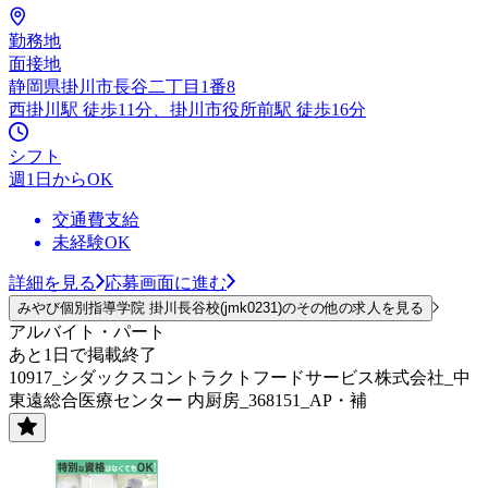
勤務地
面接地
静岡県掛川市長谷二丁目1番8
西掛川駅 徒歩11分、掛川市役所前駅 徒歩16分
シフト
週1日からOK
交通費支給
未経験OK
詳細を見る
応募画面に進む
みやび個別指導学院 掛川長谷校(jmk0231)のその他の求人を見る
アルバイト・パート
あと1日で掲載終了
10917_シダックスコントラクトフードサービス株式会社_中
東遠総合医療センター 内厨房_368151_AP・補