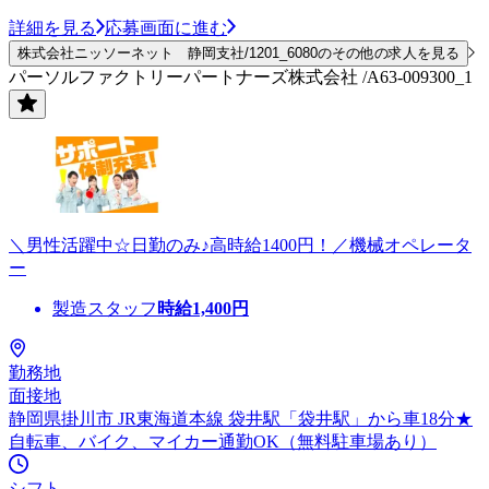
詳細を見る
応募画面に進む
株式会社ニッソーネット 静岡支社/1201_6080のその他の求人を見る
パーソルファクトリーパートナーズ株式会社 /A63-009300_1
＼男性活躍中☆日勤のみ♪高時給1400円！／機械オペレータ
ー
製造スタッフ
時給
1,400
円
勤務地
面接地
静岡県掛川市 JR東海道本線 袋井駅「袋井駅」から車18分★
自転車、バイク、マイカー通勤OK（無料駐車場あり）
シフト