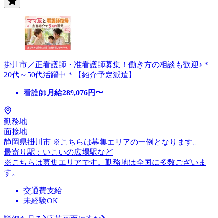
掛川市／正看護師・准看護師募集！働き方の相談も歓迎♪＊
20代～50代活躍中＊【紹介予定派遣】
看護師
月給
289,076
円〜
勤務地
面接地
静岡県掛川市 ※こちらは募集エリアの一例となります。
最寄り駅：いこいの広場駅など
※こちらは募集エリアです。勤務地は全国に多数ございま
す。
交通費支給
未経験OK