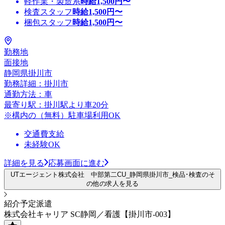
軽作業・製造系
時給
1,500
円〜
検査スタッフ
時給
1,500
円〜
梱包スタッフ
時給
1,500
円〜
勤務地
面接地
静岡県掛川市
勤務詳細：掛川市
通勤方法：車
最寄り駅：掛川駅より車20分
※構内の（無料）駐車場利用OK
交通費支給
未経験OK
詳細を見る
応募画面に進む
UTエージェント株式会社 中部第二CU_静岡県掛川市_検品･検査のそ
の他の求人を見る
紹介予定派遣
株式会社キャリア SC静岡／看護【掛川市-003】