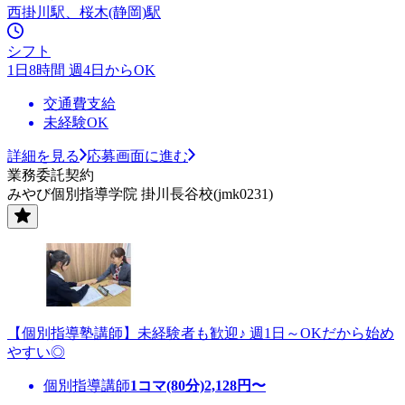
西掛川駅、桜木(静岡)駅
シフト
1日8時間 週4日からOK
交通費支給
未経験OK
詳細を見る
応募画面に進む
業務委託契約
みやび個別指導学院 掛川長谷校(jmk0231)
【個別指導塾講師】未経験者も歓迎♪ 週1日～OKだから始め
やすい◎
個別指導講師
1コマ(80分)
2,128
円〜