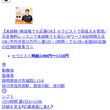
【未経験×無資格でも応募OK】セラピストで高収入を実現♪
完全無料レッスンで未経験でも安心♪Wワーク&短時間入店
OK♪平均月収33万円☆週1日～1時間～でもOK♪全国600店舗
の圧倒的集客力☆
セラピスト
時給
2,088
円〜
3,510
円
勤務地
面接地
静岡県掛川市城西2-13-8
掛川市役所前駅、西掛川駅、掛川駅
シフト
1日1時間 週1日からOK
詳細を見る
応募画面に進む