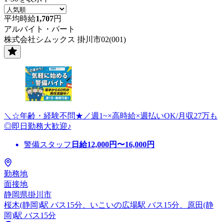
平均時給
1,707
円
アルバイト・パート
株式会社シムックス 掛川市02(001)
＼☆年齢・経験不問★／週1~×高時給×週払いOK/月収27万も
◎即日勤務大歓迎♪
警備スタッフ
日給
12,000
円〜
16,000
円
勤務地
面接地
静岡県掛川市
桜木(静岡)駅 バス15分、いこいの広場駅 バス15分、原田(静
岡)駅 バス15分