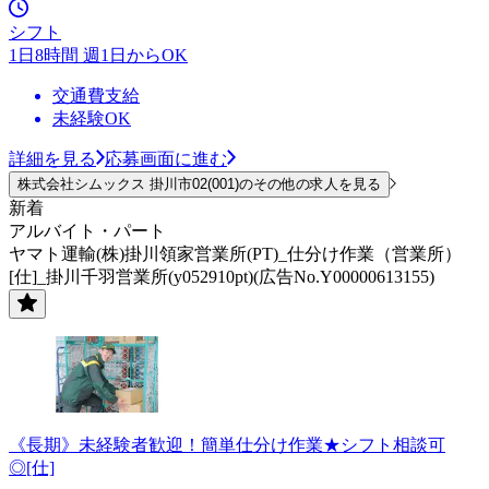
シフト
1日8時間 週1日からOK
交通費支給
未経験OK
詳細を見る
応募画面に進む
株式会社シムックス 掛川市02(001)のその他の求人を見る
新着
アルバイト・パート
ヤマト運輸(株)掛川領家営業所(PT)_仕分け作業（営業所）
[仕]_掛川千羽営業所(y052910pt)(広告No.Y00000613155)
《長期》未経験者歓迎！簡単仕分け作業★シフト相談可
◎[仕]