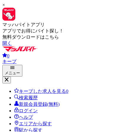
×
マッハバイトアプリ
アプリでお得にバイト探し！
無料ダウンロードはこちら
開く
0
キープ
メニュー
キープした求人を見る
0
検索履歴
新規会員登録(無料)
ログイン
ヘルプ
エリアから探す
駅から探す