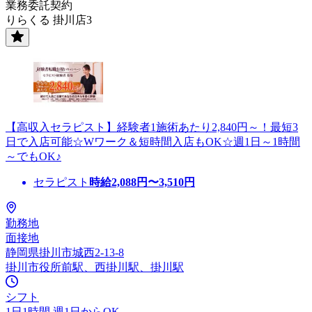
業務委託契約
りらくる 掛川店3
【高収入セラピスト】経験者1施術あたり2,840円～！最短3
日で入店可能☆Wワーク＆短時間入店もOK☆週1日～1時間
～でもOK♪
セラピスト
時給
2,088
円〜
3,510
円
勤務地
面接地
静岡県掛川市城西2-13-8
掛川市役所前駅、西掛川駅、掛川駅
シフト
1日1時間 週1日からOK