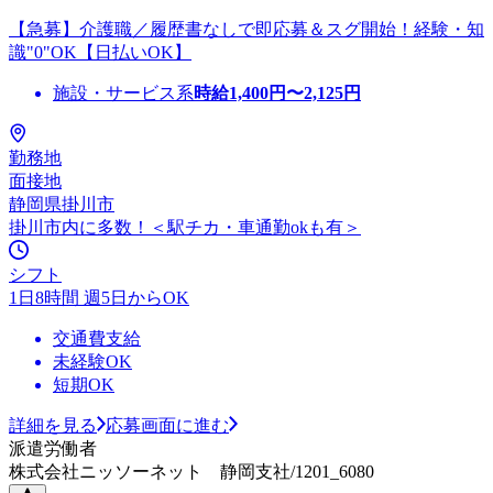
【急募】介護職／履歴書なしで即応募＆スグ開始！経験・知
識"0"OK【日払いOK】
施設・サービス系
時給
1,400
円〜
2,125
円
勤務地
面接地
静岡県掛川市
掛川市内に多数！＜駅チカ・車通勤okも有＞
シフト
1日8時間 週5日からOK
交通費支給
未経験OK
短期OK
詳細を見る
応募画面に進む
派遣労働者
株式会社ニッソーネット 静岡支社/1201_6080