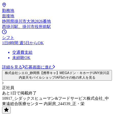
勤務地
面接地
静岡県掛川市大池2826番地
西掛川駅、掛川市役所前駅
シフト
1日8時間 週5日からOK
交通費支給
未経験OK
詳細を見る
応募画面に進む
株式会社シエロ_静岡県【携帯キャ】MEGAドン・キホーテUNY掛川店
内楽天モバイルショップ/AF5のその他の求人を見る
正社員
あと1日で掲載終了
10917_シダックスヒューマン&フードサービス株式会社_中
東遠総合医療センター 内厨房_244539_正・栄