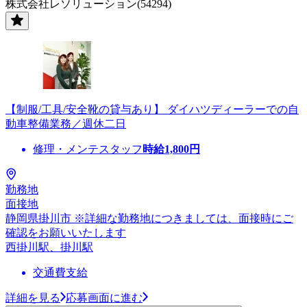
株式会社レソリューション(54294)
【制服/工具/安全靴の貸与あり】 ダイハツディーラーでの自
動車整備業務／週休二日
修理・メンテスタッフ
時給
1,800
円
勤務地
面接地
静岡県掛川市 ※詳細な勤務地につきましては、面接時にご
確認をお願いいたします
西掛川駅、掛川駅
交通費支給
詳細を見る
応募画面に進む