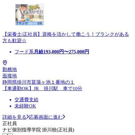
【栄養士/正社員】資格を活かして働こう！ブランクがある
方も歓迎☆
フード系
月給
193,000
円〜
275,000
円
勤務地
面接地
静岡県掛川市菖蒲ヶ池１番地の１
【車通勤OK】JR 掛川駅 車で10分
交通費支給
未経験OK
詳細を見る
応募画面に進む
正社員
ナビ個別指導学院 掛川校(正社員)