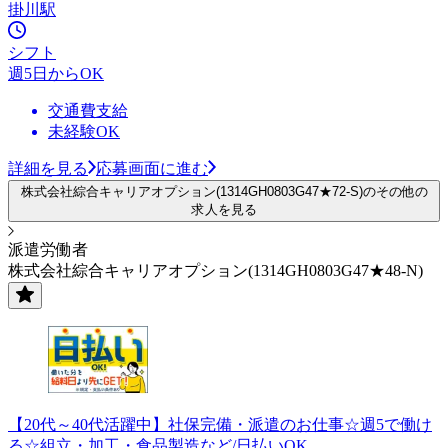
掛川駅
シフト
週5日からOK
交通費支給
未経験OK
詳細を見る
応募画面に進む
株式会社綜合キャリアオプション(1314GH0803G47★72-S)のその他の
求人を見る
派遣労働者
株式会社綜合キャリアオプション(1314GH0803G47★48-N)
【20代～40代活躍中】社保完備・派遣のお仕事☆週5で働け
る☆組立・加工・食品製造など/日払いOK