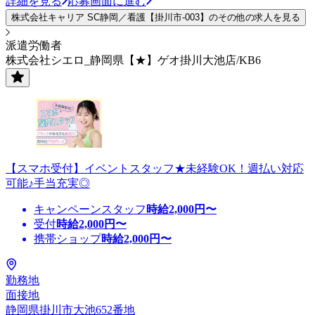
詳細を見る
応募画面に進む
株式会社キャリア SC静岡／看護【掛川市-003】のその他の求人を見る
派遣労働者
株式会社シエロ_静岡県【★】ゲオ掛川大池店/KB6
【スマホ受付】イベントスタッフ★未経験OK！週払い対応
可能♪手当充実◎
キャンペーンスタッフ
時給
2,000
円〜
受付
時給
2,000
円〜
携帯ショップ
時給
2,000
円〜
勤務地
面接地
静岡県掛川市大池652番地