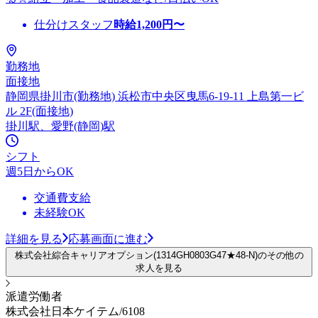
仕分けスタッフ
時給
1,200
円〜
勤務地
面接地
静岡県掛川市(勤務地) 浜松市中央区曳馬6-19-11 上島第一ビ
ル 2F(面接地)
掛川駅、愛野(静岡)駅
シフト
週5日からOK
交通費支給
未経験OK
詳細を見る
応募画面に進む
株式会社綜合キャリアオプション(1314GH0803G47★48-N)のその他の
求人を見る
派遣労働者
株式会社日本ケイテム/6108