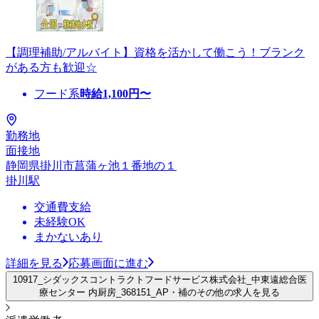
【調理補助/アルバイト】資格を活かして働こう！ブランク
がある方も歓迎☆
フード系
時給
1,100
円〜
勤務地
面接地
静岡県掛川市菖蒲ヶ池１番地の１
掛川駅
交通費支給
未経験OK
まかないあり
詳細を見る
応募画面に進む
10917_シダックスコントラクトフードサービス株式会社_中東遠総合医
療センター 内厨房_368151_AP・補のその他の求人を見る