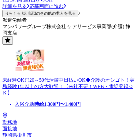
詳細を見る
応募画面に進む
りらくる 掛川店3のその他の求人を見る
派遣労働者
マンパワーグループ株式会社 ケアサービス事業部(介護) 静
岡支店
未経験OK◎20～50代活躍中日払いOK◆介護のオシゴト！実
務経験1年以上の方大歓迎！【来社不要！WEB・電話登録Ｏ
Ｋ】
入浴介助
時給
1,300
円〜
1,400
円
勤務地
面接地
静岡県掛川市