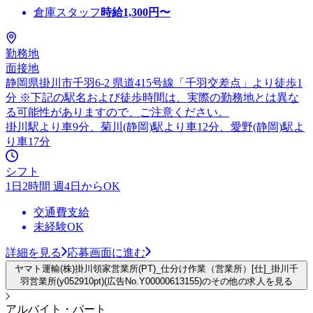
倉庫スタッフ
時給
1,300
円〜
勤務地
面接地
静岡県掛川市千羽6-2 県道415号線「千羽交差点」より徒歩1
分 ※下記の駅名および徒歩時間は、実際の勤務地とは異な
る可能性がありますので、ご注意ください。
掛川駅より車9分、菊川(静岡)駅より車12分、愛野(静岡)駅よ
り車17分
シフト
1日2時間 週4日からOK
交通費支給
未経験OK
詳細を見る
応募画面に進む
ヤマト運輸(株)掛川領家営業所(PT)_仕分け作業（営業所）[仕]_掛川千
羽営業所(y052910pt)(広告No.Y00000613155)のその他の求人を見る
アルバイト・パート