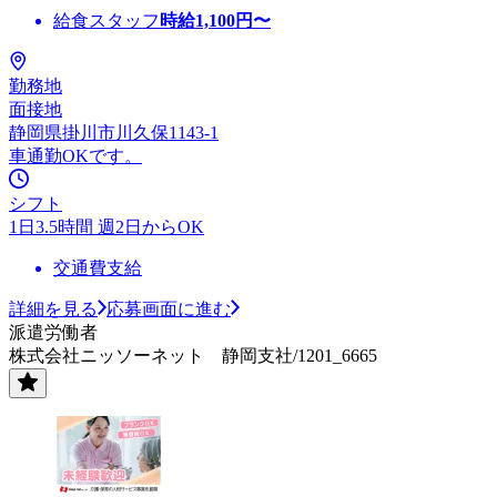
給食スタッフ
時給
1,100
円〜
勤務地
面接地
静岡県掛川市川久保1143-1
車通勤OKです。
シフト
1日3.5時間 週2日からOK
交通費支給
詳細を見る
応募画面に進む
派遣労働者
株式会社ニッソーネット 静岡支社/1201_6665