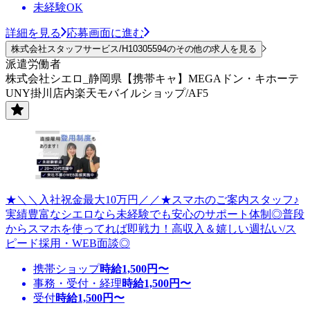
未経験OK
詳細を見る
応募画面に進む
株式会社スタッフサービス/H10305594のその他の求人を見る
派遣労働者
株式会社シエロ_静岡県【携帯キャ】MEGAドン・キホーテ
UNY掛川店内楽天モバイルショップ/AF5
★＼＼入社祝金最大10万円／／★スマホのご案内スタッフ♪
実績豊富なシエロなら未経験でも安心のサポート体制◎普段
からスマホを使ってれば即戦力！高収入＆嬉しい週払い/ス
ピード採用・WEB面談◎
携帯ショップ
時給
1,500
円〜
事務・受付・経理
時給
1,500
円〜
受付
時給
1,500
円〜