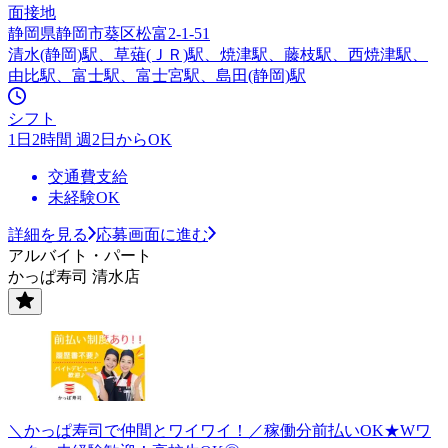
面接地
静岡県静岡市葵区松富2-1-51
清水(静岡)駅、草薙(ＪＲ)駅、焼津駅、藤枝駅、西焼津駅、
由比駅、富士駅、富士宮駅、島田(静岡)駅
シフト
1日2時間 週2日からOK
交通費支給
未経験OK
詳細を見る
応募画面に進む
アルバイト・パート
かっぱ寿司 清水店
＼かっぱ寿司で仲間とワイワイ！／稼働分前払いOK★Wワ