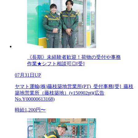
《長期》未経験者歓迎！荷物の受付や事務
作業★シフト相談可◎[受]
07月31日UP
ヤマト運輸(株)藤枝築地営業所(PT)_受付事務[受]_藤枝
築地営業所（藤枝築地）(y150902pt)(広告
No.Y00000613168)
時給1,200円〜