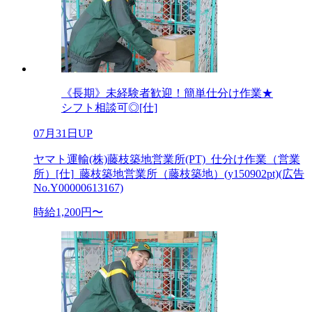
《長期》未経験者歓迎！簡単仕分け作業★
シフト相談可◎[仕]
07月31日UP
ヤマト運輸(株)藤枝築地営業所(PT)_仕分け作業（営業
所）[仕]_藤枝築地営業所（藤枝築地）(y150902pt)(広告
No.Y00000613167)
時給1,200円〜