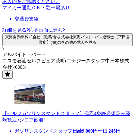
求人内をご確認ください。
マイカー通勤ＯＫ・駐車場あり
交通費支給
詳細を見る
応募画面に進む
東海自動車株式会社（勤務地:株式会社東海バス）_バス運転士【下田営
業所】(49)のその他の求人を見る
アルバイト・パート
コスモ石油セルフピュア茶町(エナジースタッフ中日本株式
会社)(6303)
【セルフガソリンスタンドスタッフ】◎乙4免許必須◎未経
験歓迎♪シニア歓迎!
ガソリンスタンドスタッフ
日給
9,860
円〜
11,245
円