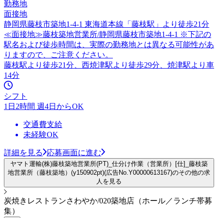
勤務地
面接地
静岡県藤枝市築地1-4-1 東海道本線「藤枝駅」より徒歩21分
≪面接地≫藤枝築地営業所/静岡県藤枝市築地1-4-1 ※下記の
駅名および徒歩時間は、実際の勤務地とは異なる可能性があ
りますので、ご注意ください。
藤枝駅より徒歩21分、西焼津駅より徒歩29分、焼津駅より車
14分
シフト
1日2時間 週4日からOK
交通費支給
未経験OK
詳細を見る
応募画面に進む
ヤマト運輸(株)藤枝築地営業所(PT)_仕分け作業（営業所）[仕]_藤枝築
地営業所（藤枝築地）(y150902pt)(広告No.Y00000613167)のその他の求
人を見る
炭焼きレストランさわやか/020築地店（ホール／ランチ帯募
集）