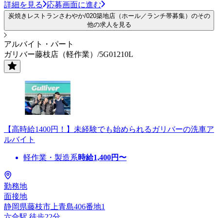
詳細を見る
応募画面に進む
炭焼きレストランさわやか/020築地店（ホール／ランチ帯募集）のその
他の求人を見る
アルバイト・パート
ガリバー藤枝店（軽作業）/5G01210L
【高時給1400円！】未経験でも始められるガリバーの洗車ア
ルバイト
軽作業・製造系
時給
1,400
円〜
勤務地
面接地
静岡県藤枝市上青島406番地1
六合駅 徒歩22分