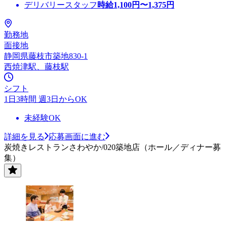
デリバリースタッフ
時給
1,100
円〜
1,375
円
勤務地
面接地
静岡県藤枝市築地830-1
西焼津駅、藤枝駅
シフト
1日3時間 週3日からOK
未経験OK
詳細を見る
応募画面に進む
炭焼きレストランさわやか/020築地店（ホール／ディナー募
集）