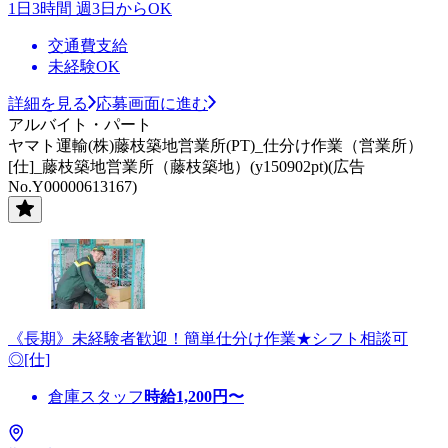
1日3時間 週3日からOK
交通費支給
未経験OK
詳細を見る
応募画面に進む
アルバイト・パート
ヤマト運輸(株)藤枝築地営業所(PT)_仕分け作業（営業所）
[仕]_藤枝築地営業所（藤枝築地）(y150902pt)(広告
No.Y00000613167)
《長期》未経験者歓迎！簡単仕分け作業★シフト相談可
◎[仕]
倉庫スタッフ
時給
1,200
円〜