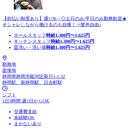
【前払い制度あり】週1/3h～◎土日のみ/平日のみ勤務歓迎★
オシャレしながら働けるのも自慢！⇒髪色自由♪
ホールスタッフ
時給
1,300
円〜
1,625
円
キッチンスタッフ
時給
1,300
円〜
1,625
円
皿洗い・洗い場
時給
1,300
円〜
1,625
円
勤務地
面接地
静岡県静岡市駿河区新川1-1-32
静岡駅、新静岡駅、日吉町駅
シフト
1日3時間 週1日からOK
交通費支給
未経験OK
まかないあり