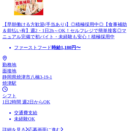
【早朝働ける方歓迎(手当あり)】◎積極採用中◎【食事補助
＆前払い有】週2・1日2h～OK！セルフレジで簡単接客◎マ
ニュアル完備で初バイト・未経験も安心！積極採用中
ファーストフード
時給
1,180
円〜
勤務地
面接地
静岡県焼津市八楠3-19-1
焼津駅
シフト
1日2時間 週2日からOK
交通費支給
未経験OK
詳細を見る
応募画面に進む