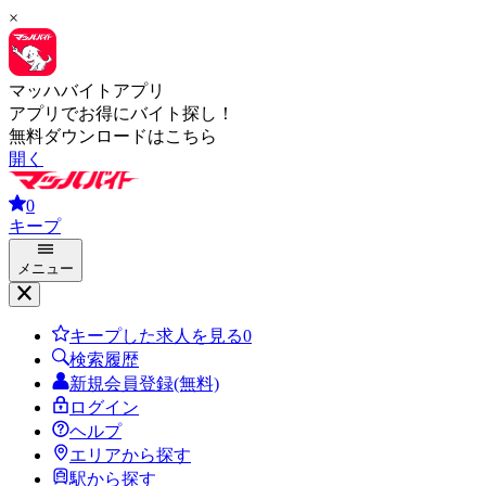
×
マッハバイトアプリ
アプリでお得にバイト探し！
無料ダウンロードはこちら
開く
0
キープ
メニュー
キープした求人を見る
0
検索履歴
新規会員登録(無料)
ログイン
ヘルプ
エリアから探す
駅から探す