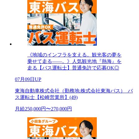
《地域のインフラを支える。観光客の夢を
乗せて走る――。》人気観光地『熱海』を
走る【バス運転士】普通免許で応募OK◎
07月09日UP
東海自動車株式会社（勤務地:株式会社東海バス）_バ
ス運転士【松崎営業所】(49)
月給250,000円〜270,000円