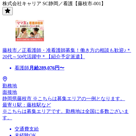
株式会社キャリア SC静岡／看護【藤枝市-001】
藤枝市／正看護師・准看護師募集！働き方の相談も歓迎♪＊
20代～50代活躍中＊【紹介予定派遣】
看護師
月給
289,076
円〜
勤務地
面接地
静岡県藤枝市 ※こちらは募集エリアの一例となります。
最寄り駅：藤枝駅など
※こちらは募集エリアです。勤務地は全国に多数ございま
す。
交通費支給
未経験OK