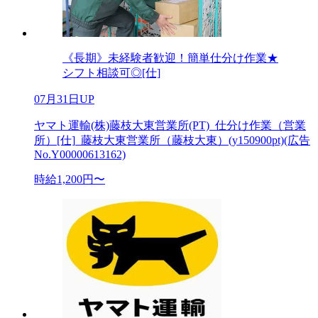
《長期》未経験者歓迎！簡単仕分け作業★
シフト相談可◎[仕]
07月31日UP
ヤマト運輸(株)藤枝大東営業所(PT)_仕分け作業（営業
所）[仕]_藤枝大東営業所（藤枝大東）(y150900pt)(広告
No.Y00000613162)
時給1,200円〜