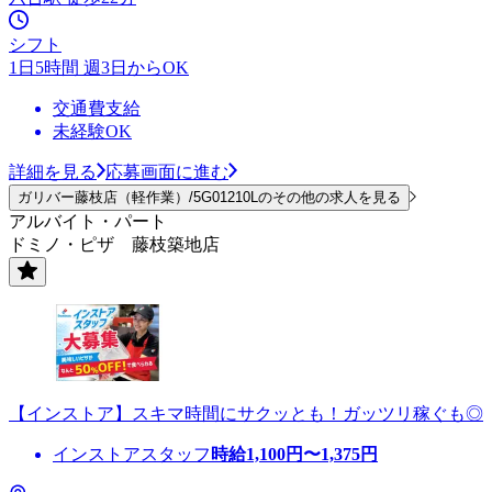
シフト
1日5時間 週3日からOK
交通費支給
未経験OK
詳細を見る
応募画面に進む
ガリバー藤枝店（軽作業）/5G01210Lのその他の求人を見る
アルバイト・パート
ドミノ・ピザ 藤枝築地店
【インストア】スキマ時間にサクッとも！ガッツリ稼ぐも◎
インストアスタッフ
時給
1,100
円〜
1,375
円