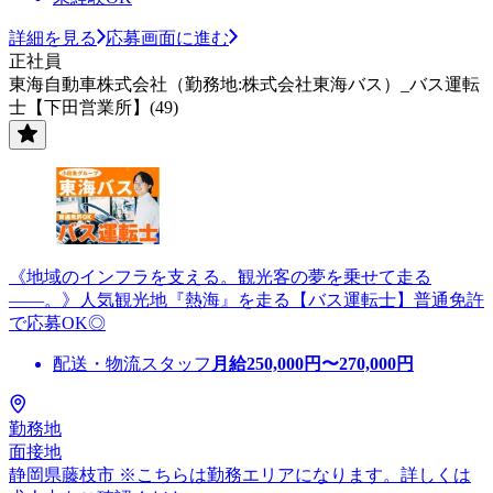
詳細を見る
応募画面に進む
正社員
東海自動車株式会社（勤務地:株式会社東海バス）_バス運転
士【下田営業所】(49)
《地域のインフラを支える。観光客の夢を乗せて走る
――。》人気観光地『熱海』を走る【バス運転士】普通免許
で応募OK◎
配送・物流スタッフ
月給
250,000
円〜
270,000
円
勤務地
面接地
静岡県藤枝市 ※こちらは勤務エリアになります。詳しくは