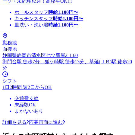
ーク・未経験歓迎！高校生OK◎
ホールスタッフ
時給
1,100
円〜
キッチンスタッフ
時給
1,100
円〜
皿洗い・洗い場
時給
1,100
円〜
勤務地
面接地
静岡県静岡市清水区七ツ新屋2-1-60
御門台駅 徒歩7分、狐ケ崎駅 徒歩13分、草薙(ＪＲ)駅 徒歩20
分
シフト
1日2時間 週2日からOK
交通費支給
未経験OK
まかないあり
詳細を見る
応募画面に進む