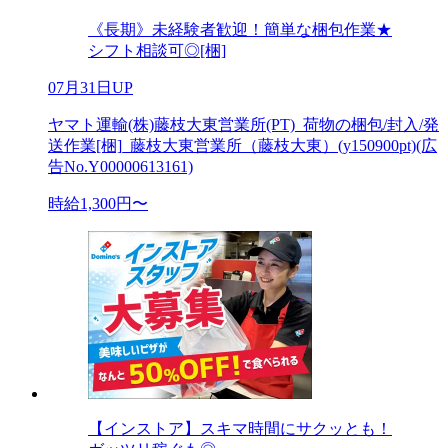
《長期》未経験者歓迎！簡単な梱包作業★
シフト相談可◎[梱]
07月31日UP
ヤマト運輸(株)藤枝大東営業所(PT)_荷物の梱包/封入/発
送作業[梱]_藤枝大東営業所（藤枝大東）(y150900pt)(広
告No.Y00000613161)
時給1,300円〜
【インストア】スキマ時間にサクッとも！