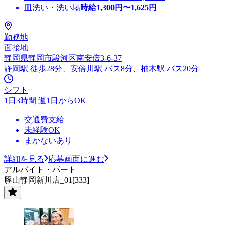
皿洗い・洗い場
時給
1,300
円〜
1,625
円
勤務地
面接地
静岡県静岡市駿河区南安倍3-6-37
静岡駅 徒歩28分、安倍川駅 バス8分、柚木駅 バス20分
シフト
1日3時間 週1日からOK
交通費支給
未経験OK
まかないあり
詳細を見る
応募画面に進む
アルバイト・パート
豚山静岡新川店_01[333]