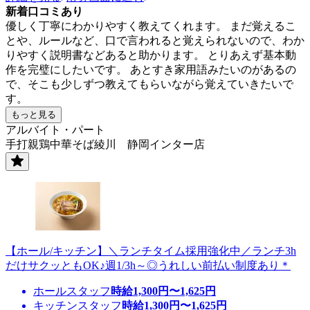
新着口コミあり
優しく丁寧にわかりやすく教えてくれます。 まだ覚えるこ
とや、ルールなど、口で言われると覚えられないので、わか
りやすく説明書などあると助かります。 とりあえず基本動
作を完璧にしたいです。 あとすき家用語みたいのがあるの
で、そこも少しずつ教えてもらいながら覚えていきたいで
す。
もっと見る
アルバイト・パート
手打親鶏中華そば綾川 静岡インター店
【ホール/キッチン】＼ランチタイム採用強化中／ランチ3h
だけサクッともOK♪週1/3h～◎うれしい前払い制度あり＊
ホールスタッフ
時給
1,300
円〜
1,625
円
キッチンスタッフ
時給
1,300
円〜
1,625
円