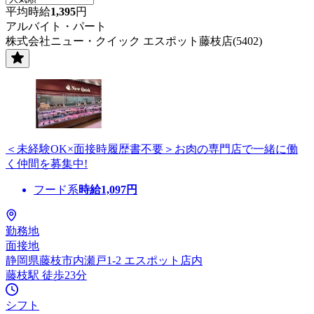
平均時給
1,395
円
アルバイト・パート
株式会社ニュー・クイック エスポット藤枝店(5402)
＜未経験OK×面接時履歴書不要＞お肉の専門店で一緒に働
く仲間を募集中!
フード系
時給
1,097
円
勤務地
面接地
静岡県藤枝市内瀬戸1-2 エスポット店内
藤枝駅 徒歩23分
シフト