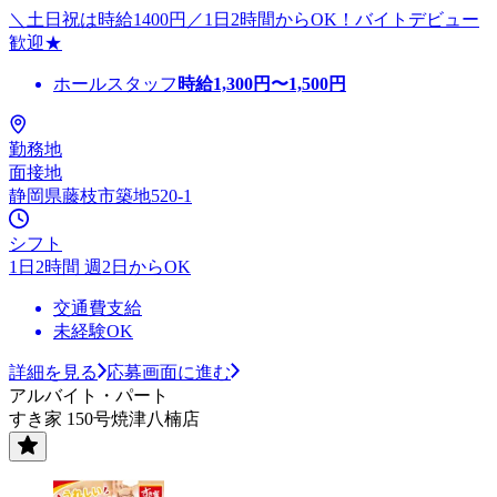
＼土日祝は時給1400円／1日2時間からOK！バイトデビュー
歓迎★
ホールスタッフ
時給
1,300
円〜
1,500
円
勤務地
面接地
静岡県藤枝市築地520-1
シフト
1日2時間 週2日からOK
交通費支給
未経験OK
詳細を見る
応募画面に進む
アルバイト・パート
すき家 150号焼津八楠店