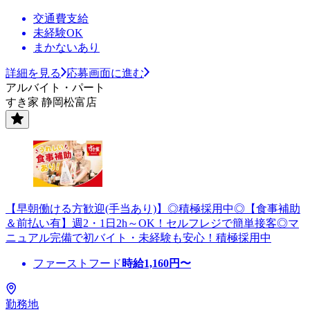
交通費支給
未経験OK
まかないあり
詳細を見る
応募画面に進む
アルバイト・パート
すき家 静岡松富店
【早朝働ける方歓迎(手当あり)】◎積極採用中◎【食事補助
＆前払い有】週2・1日2h～OK！セルフレジで簡単接客◎マ
ニュアル完備で初バイト・未経験も安心！積極採用中
ファーストフード
時給
1,160
円〜
勤務地