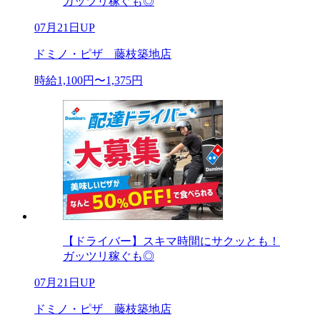
ガッツリ稼ぐも◎
07月21日UP
ドミノ・ピザ 藤枝築地店
時給1,100円〜1,375円
【ドライバー】スキマ時間にサクッとも！
ガッツリ稼ぐも◎
07月21日UP
ドミノ・ピザ 藤枝築地店