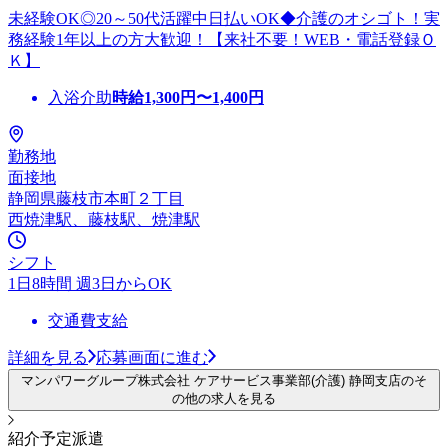
未経験OK◎20～50代活躍中日払いOK◆介護のオシゴト！実
務経験1年以上の方大歓迎！【来社不要！WEB・電話登録Ｏ
Ｋ】
入浴介助
時給
1,300
円〜
1,400
円
勤務地
面接地
静岡県藤枝市本町２丁目
西焼津駅、藤枝駅、焼津駅
シフト
1日8時間 週3日からOK
交通費支給
詳細を見る
応募画面に進む
マンパワーグループ株式会社 ケアサービス事業部(介護) 静岡支店のそ
の他の求人を見る
紹介予定派遣