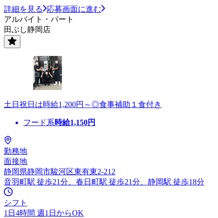
詳細を見る
応募画面に進む
アルバイト・パート
田ぶし静岡店
土日祝日は時給1,200円～◎食事補助１食付き
フード系
時給
1,150
円
勤務地
面接地
静岡県静岡市駿河区東有東2-212
音羽町駅 徒歩21分、春日町駅 徒歩21分、静岡駅 徒歩18分
シフト
1日4時間 週1日からOK