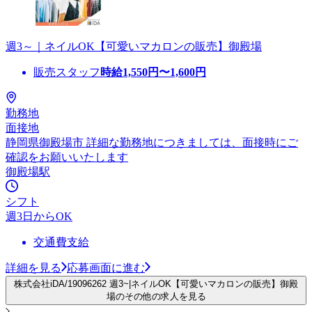
週3～｜ネイルOK【可愛いマカロンの販売】御殿場
販売スタッフ
時給
1,550
円〜
1,600
円
勤務地
面接地
静岡県御殿場市 詳細な勤務地につきましては、面接時にご
確認をお願いいたします
御殿場駅
シフト
週3日からOK
交通費支給
詳細を見る
応募画面に進む
株式会社iDA/19096262 週3~|ネイルOK【可愛いマカロンの販売】御殿
場のその他の求人を見る