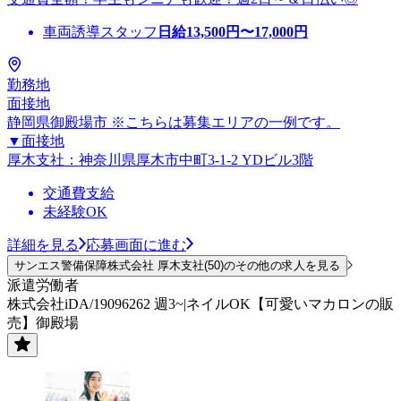
車両誘導スタッフ
日給
13,500
円〜
17,000
円
勤務地
面接地
静岡県御殿場市 ※こちらは募集エリアの一例です。
▼面接地
厚木支社：神奈川県厚木市中町3-1-2 YDビル3階
交通費支給
未経験OK
詳細を見る
応募画面に進む
サンエス警備保障株式会社 厚木支社(50)のその他の求人を見る
派遣労働者
株式会社iDA/19096262 週3~|ネイルOK【可愛いマカロンの販
売】御殿場