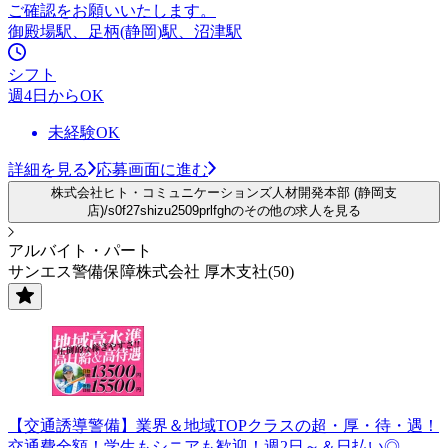
ご確認をお願いいたします。
御殿場駅、足柄(静岡)駅、沼津駅
シフト
週4日からOK
未経験OK
詳細を見る
応募画面に進む
株式会社ヒト・コミュニケーションズ人材開発本部 (静岡支
店)/s0f27shizu2509prlfghのその他の求人を見る
アルバイト・パート
サンエス警備保障株式会社 厚木支社(50)
【交通誘導警備】業界＆地域TOPクラスの超・厚・待・遇！
交通費全額！学生もシニアも歓迎！週2日～＆日払い◎