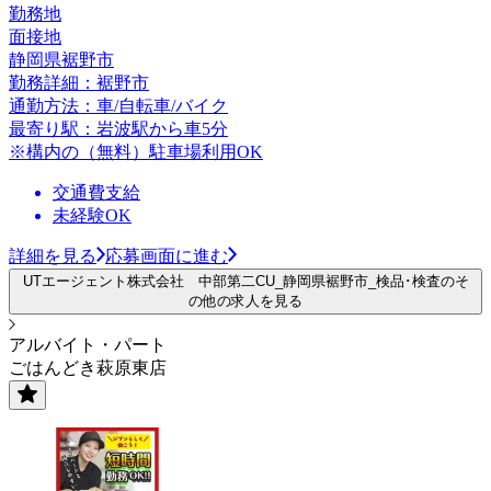
勤務地
面接地
静岡県裾野市
勤務詳細：裾野市
通勤方法：車/自転車/バイク
最寄り駅：岩波駅から車5分
※構内の（無料）駐車場利用OK
交通費支給
未経験OK
詳細を見る
応募画面に進む
UTエージェント株式会社 中部第二CU_静岡県裾野市_検品･検査のそ
の他の求人を見る
アルバイト・パート
ごはんどき萩原東店