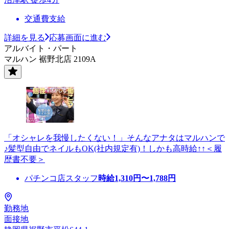
交通費支給
詳細を見る
応募画面に進む
アルバイト・パート
マルハン 裾野北店 2109A
「オシャレを我慢したくない！」そんなアナタはマルハンで
♪髪型自由でネイルもOK(社内規定有)！しかも高時給↑↑＜履
歴書不要＞
パチンコ店スタッフ
時給
1,310
円〜
1,788
円
勤務地
面接地