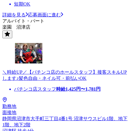
短期OK
詳細を見る
応募画面に進む
アルバイト・パート
楽園 沼津店
＼時給UP／【パチンコ店のホールスタッフ】接客スキルUP
します♪髪色自由・ネイル可・前払いOK
パチンコ店スタッフ
時給
1,425
円〜
1,781
円
勤務地
面接地
静岡県沼津市大手町三丁目4番1号 沼津サウスビル1階、地下
1階、地下2階
沼津駅 徒歩4分