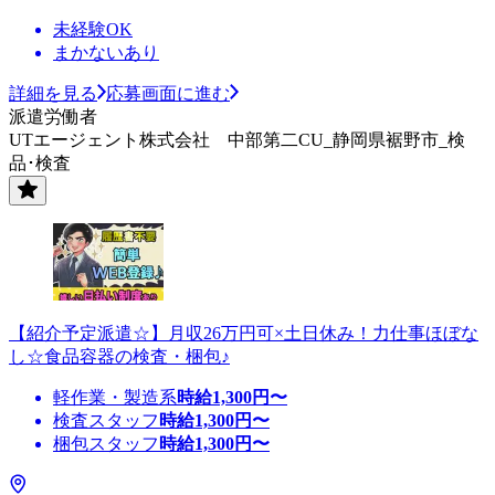
未経験OK
まかないあり
詳細を見る
応募画面に進む
派遣労働者
UTエージェント株式会社 中部第二CU_静岡県裾野市_検
品･検査
【紹介予定派遣☆】月収26万円可×土日休み！力仕事ほぼな
し☆食品容器の検査・梱包♪
軽作業・製造系
時給
1,300
円〜
検査スタッフ
時給
1,300
円〜
梱包スタッフ
時給
1,300
円〜