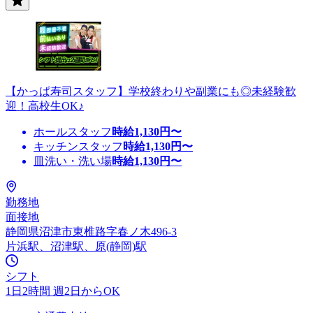
【かっぱ寿司スタッフ】学校終わりや副業にも◎未経験歓
迎！高校生OK♪
ホールスタッフ
時給
1,130
円〜
キッチンスタッフ
時給
1,130
円〜
皿洗い・洗い場
時給
1,130
円〜
勤務地
面接地
静岡県沼津市東椎路字春ノ木496-3
片浜駅、沼津駅、原(静岡)駅
シフト
1日2時間 週2日からOK