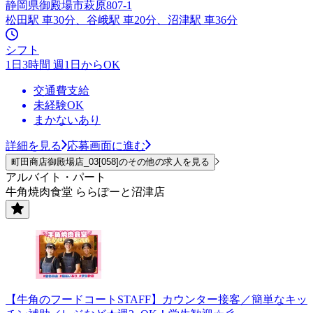
静岡県御殿場市萩原807-1
松田駅 車30分、谷峨駅 車20分、沼津駅 車36分
シフト
1日3時間 週1日からOK
交通費支給
未経験OK
まかないあり
詳細を見る
応募画面に進む
町田商店御殿場店_03[058]のその他の求人を見る
アルバイト・パート
牛角焼肉食堂 ららぽーと沼津店
【牛角のフードコートSTAFF】カウンター接客／簡単なキッ