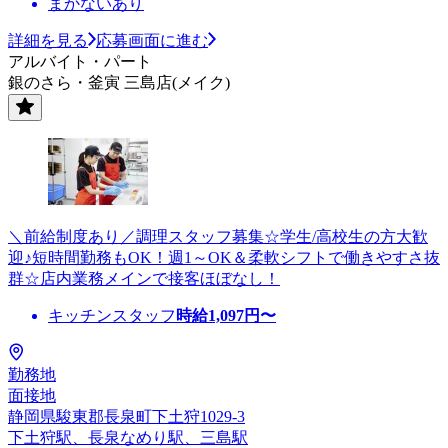
まかないあり
詳細を見る
応募画面に進む
アルバイト・パート
銀のさら・釜寅 三島店(メイク)
＼前給制度あり／調理スタッフ募集☆学生/高校生の方大歓
迎♪短時間勤務もOK！週1～OK＆柔軟シフトで働きやすさ抜
群☆店内業務メインで接客ほぼなし！
キッチンスタッフ
時給
1,097
円〜
勤務地
面接地
静岡県駿東郡長泉町下土狩1029-3
下土狩駅、長泉なめり駅、三島駅