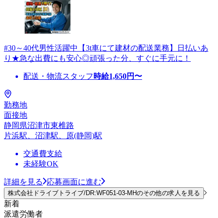
#30～40代男性活躍中【3t車にて建材の配送業務】日払いあ
り★急な出費にも安心◎頑張った分、すぐに手元に！
配送・物流スタッフ
時給
1,650
円〜
勤務地
面接地
静岡県沼津市東椎路
片浜駅、沼津駅、原(静岡)駅
交通費支給
未経験OK
詳細を見る
応募画面に進む
株式会社ドライブトライブ/DR:WF051-03-MHのその他の求人を見る
新着
派遣労働者