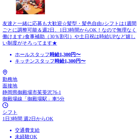
友達と一緒に応募も大歓迎☆髪型・髪色自由♪シフトは1週間
ごとに調整可能＆週2日、1日3時間からOK！なので無理なく
働けます♪食事補助（30％割引）や土日祝は時給UPなど嬉し
い制度がそろってます★
ホールスタッフ
時給
1,300
円〜
キッチンスタッフ
時給
1,300
円〜
勤務地
面接地
静岡県御殿場市茱萸沢76-1
御殿場線「御殿場駅」車5分
シフト
1日3時間 週2日からOK
交通費支給
未経験OK