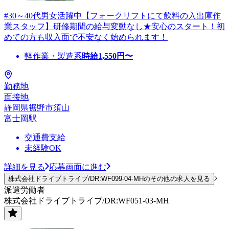
#30～40代男女活躍中【フォークリフトにて飲料の入出庫作
業スタッフ】研修期間の給与変動なし★安心のスタート！初
めての方も収入面で不安なく始められます！
軽作業・製造系
時給
1,550
円〜
勤務地
面接地
静岡県裾野市須山
富士岡駅
交通費支給
未経験OK
詳細を見る
応募画面に進む
株式会社ドライブトライブ/DR:WF099-04-MHのその他の求人を見る
派遣労働者
株式会社ドライブトライブ/DR:WF051-03-MH