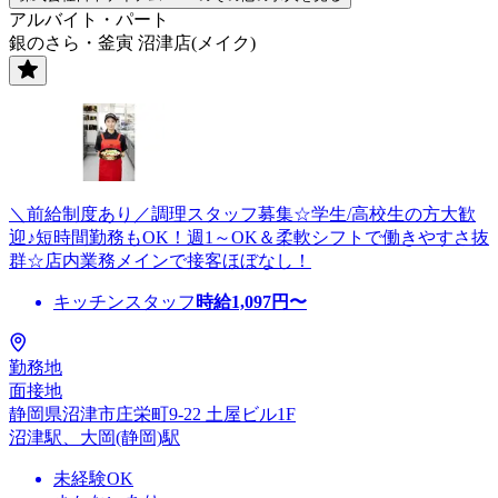
アルバイト・パート
銀のさら・釜寅 沼津店(メイク)
＼前給制度あり／調理スタッフ募集☆学生/高校生の方大歓
迎♪短時間勤務もOK！週1～OK＆柔軟シフトで働きやすさ抜
群☆店内業務メインで接客ほぼなし！
キッチンスタッフ
時給
1,097
円〜
勤務地
面接地
静岡県沼津市庄栄町9-22 土屋ビル1F
沼津駅、大岡(静岡)駅
未経験OK