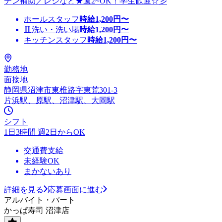
チン補助／レジなど★週2~OK！学生歓迎☆彡
ホールスタッフ
時給
1,200
円〜
皿洗い・洗い場
時給
1,200
円〜
キッチンスタッフ
時給
1,200
円〜
勤務地
面接地
静岡県沼津市東椎路字東荒301-3
片浜駅、原駅、沼津駅、大岡駅
シフト
1日3時間 週2日からOK
交通費支給
未経験OK
まかないあり
詳細を見る
応募画面に進む
アルバイト・パート
かっぱ寿司 沼津店