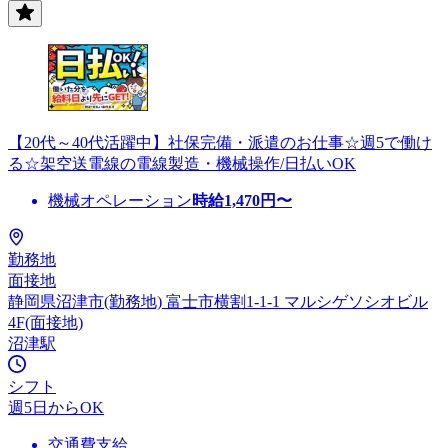
【20代～40代活躍中】社保完備・派遣のお仕事☆週5で働け
る☆架空送電線の電線製造・機械操作/日払いOK
機械オペレーション
時給
1,470
円〜
勤務地
面接地
静岡県沼津市(勤務地) 富士市横割1-1-1 マルシゲソシオビル
4F(面接地)
沼津駅
シフト
週5日からOK
交通費支給