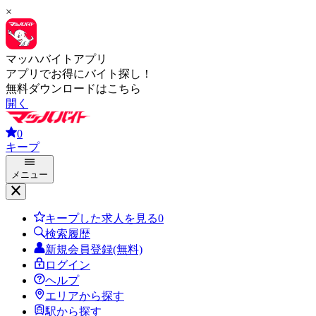
×
マッハバイトアプリ
アプリでお得にバイト探し！
無料ダウンロードはこちら
開く
0
キープ
メニュー
キープした求人を見る
0
検索履歴
新規会員登録(無料)
ログイン
ヘルプ
エリアから探す
駅から探す