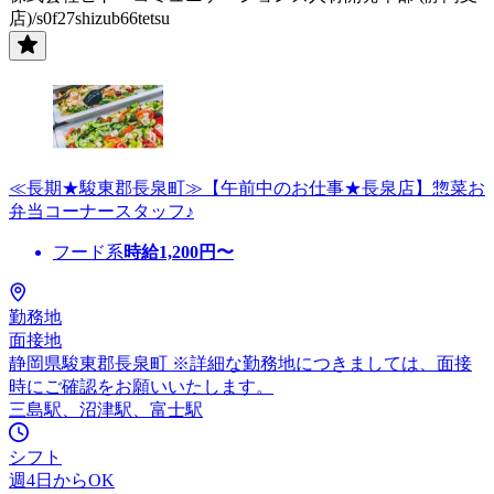
店)/s0f27shizub66tetsu
≪長期★駿東郡長泉町≫【午前中のお仕事★長泉店】惣菜お
弁当コーナースタッフ♪
フード系
時給
1,200
円〜
勤務地
面接地
静岡県駿東郡長泉町 ※詳細な勤務地につきましては、面接
時にご確認をお願いいたします。
三島駅、沼津駅、富士駅
シフト
週4日からOK