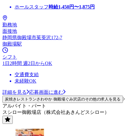
ホールスタッフ
時給
1,450
円〜
1,875
円
勤務地
面接地
静岡県御殿場市茱萸沢172-7
御殿場駅
シフト
1日2時間 週2日からOK
交通費支給
未経験OK
詳細を見る
応募画面に進む
炭焼きレストランさわやか 御殿場ぐみ沢店のその他の求人を見る
アルバイト・パート
スシロー御殿場店（株式会社あきんどスシロー）