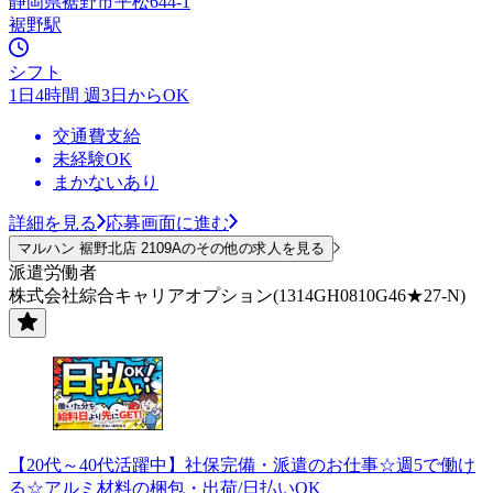
静岡県裾野市平松644-1
裾野駅
シフト
1日4時間 週3日からOK
交通費支給
未経験OK
まかないあり
詳細を見る
応募画面に進む
マルハン 裾野北店 2109Aのその他の求人を見る
派遣労働者
株式会社綜合キャリアオプション(1314GH0810G46★27-N)
【20代～40代活躍中】社保完備・派遣のお仕事☆週5で働け
る☆アルミ材料の梱包・出荷/日払いOK