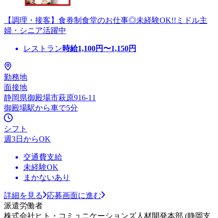
【調理・接客】食券制食堂のお仕事◎未経験OK!!ミドル主
婦・シニア活躍中
レストラン
時給
1,100
円〜
1,150
円
勤務地
面接地
静岡県御殿場市萩原916-11
御殿場駅から車で5分
シフト
週3日からOK
交通費支給
未経験OK
まかないあり
詳細を見る
応募画面に進む
派遣労働者
株式会社ヒト・コミュニケーションズ人材開発本部 (静岡支