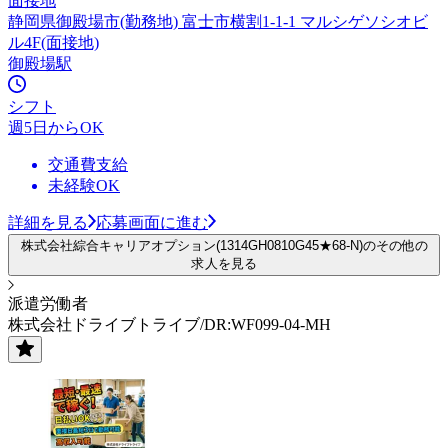
面接地
静岡県御殿場市(勤務地) 富士市横割1-1-1 マルシゲソシオビ
ル4F(面接地)
御殿場駅
シフト
週5日からOK
交通費支給
未経験OK
詳細を見る
応募画面に進む
株式会社綜合キャリアオプション(1314GH0810G45★68-N)のその他の
求人を見る
派遣労働者
株式会社ドライブトライブ/DR:WF099-04-MH