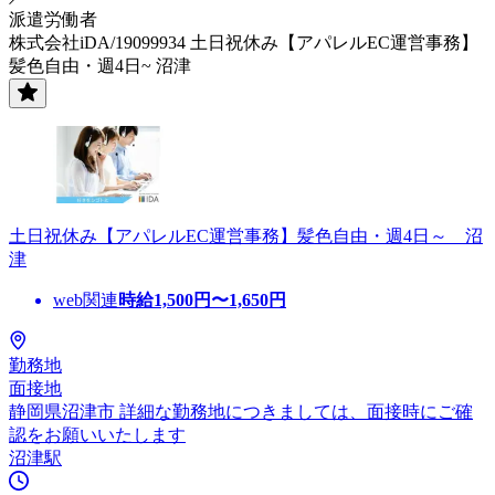
派遣労働者
株式会社iDA/19099934 土日祝休み【アパレルEC運営事務】
髪色自由・週4日~ 沼津
土日祝休み【アパレルEC運営事務】髪色自由・週4日～ 沼
津
web関連
時給
1,500
円〜
1,650
円
勤務地
面接地
静岡県沼津市 詳細な勤務地につきましては、面接時にご確
認をお願いいたします
沼津駅