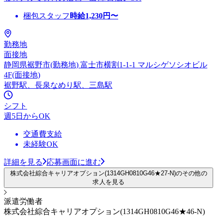
梱包スタッフ
時給
1,230
円〜
勤務地
面接地
静岡県裾野市(勤務地) 富士市横割1-1-1 マルシゲソシオビル
4F(面接地)
裾野駅、長泉なめり駅、三島駅
シフト
週5日からOK
交通費支給
未経験OK
詳細を見る
応募画面に進む
株式会社綜合キャリアオプション(1314GH0810G46★27-N)のその他の
求人を見る
派遣労働者
株式会社綜合キャリアオプション(1314GH0810G46★46-N)