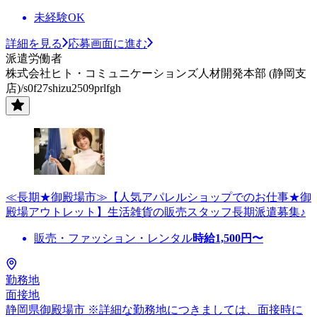
未経験OK
詳細を見る
応募画面に進む
派遣労働者
株式会社ヒト・コミュニケーションズ人材開発本部 (静岡支
店)/s0f27shizu2509prlfgh
≪長期★御殿場市≫【人気アパレルショップでのお仕事★御
殿場アウトレット】生活雑貨の販売スタッフ長期派遣募集♪
販売・ファッション・レンタル
時給
1,500
円〜
勤務地
面接地
静岡県御殿場市 ※詳細な勤務地につきましては、面接時に