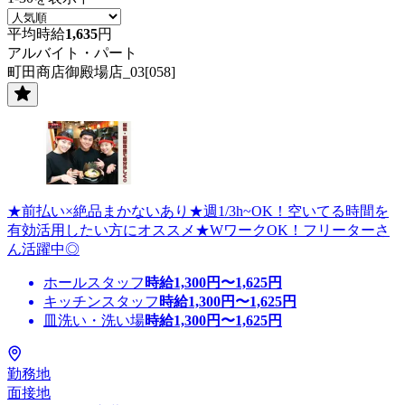
平均時給
1,635
円
アルバイト・パート
町田商店御殿場店_03[058]
★前払い×絶品まかないあり★週1/3h~OK！空いてる時間を
有効活用したい方にオススメ★WワークOK！フリーターさ
ん活躍中◎
ホールスタッフ
時給
1,300
円〜
1,625
円
キッチンスタッフ
時給
1,300
円〜
1,625
円
皿洗い・洗い場
時給
1,300
円〜
1,625
円
勤務地
面接地