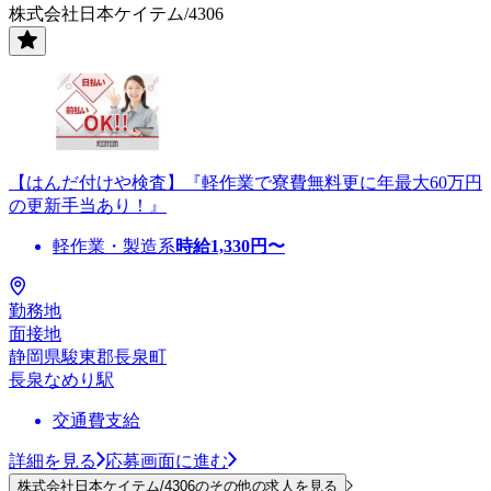
株式会社日本ケイテム/4306
【はんだ付けや検査】『軽作業で寮費無料更に年最大60万円
の更新手当あり！』
軽作業・製造系
時給
1,330
円〜
勤務地
面接地
静岡県駿東郡長泉町
長泉なめり駅
交通費支給
詳細を見る
応募画面に進む
株式会社日本ケイテム/4306のその他の求人を見る