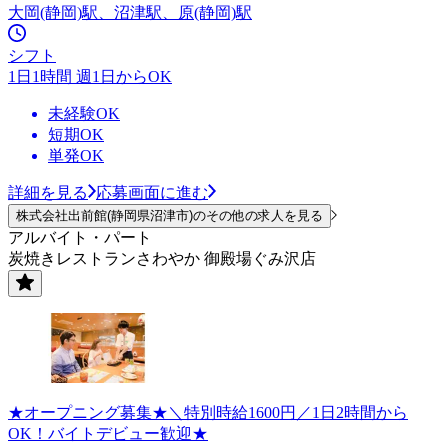
大岡(静岡)駅、沼津駅、原(静岡)駅
シフト
1日1時間 週1日からOK
未経験OK
短期OK
単発OK
詳細を見る
応募画面に進む
株式会社出前館(静岡県沼津市)のその他の求人を見る
アルバイト・パート
炭焼きレストランさわやか 御殿場ぐみ沢店
★オープニング募集★＼特別時給1600円／1日2時間から
OK！バイトデビュー歓迎★