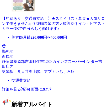
【昇給あり！交通費支給！】★スタイリスト募集★人気サロ
ンで働きませんか？復職希望の方大歓迎◎ネイル・ピアス・
カラーOKで自分らしく働けます♪
美容師
月給
220,000
円〜
400,000
円
勤務地
面接地
静岡県榛原郡吉田町住吉1230 カインズスーパーセンター吉
田店内
奥泉駅、奥大井湖上駅、アプトいちしろ駅
交通費支給
詳細を見る
応募画面に進む
新着アルバイト