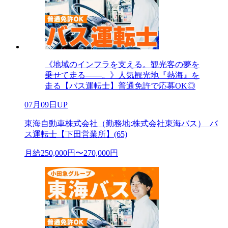
《地域のインフラを支える。観光客の夢を
乗せて走る――。》人気観光地『熱海』を
走る【バス運転士】普通免許で応募OK◎
07月09日UP
東海自動車株式会社（勤務地:株式会社東海バス）_バ
ス運転士【下田営業所】(65)
月給250,000円〜270,000円