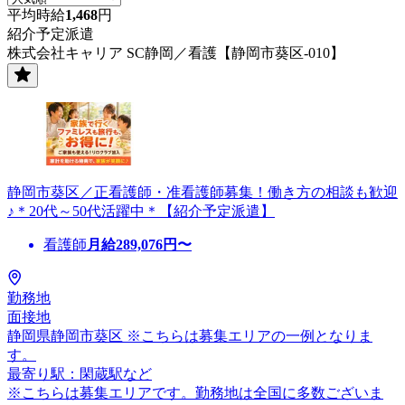
平均時給
1,468
円
紹介予定派遣
株式会社キャリア SC静岡／看護【静岡市葵区-010】
静岡市葵区／正看護師・准看護師募集！働き方の相談も歓迎
♪＊20代～50代活躍中＊【紹介予定派遣】
看護師
月給
289,076
円〜
勤務地
面接地
静岡県静岡市葵区 ※こちらは募集エリアの一例となりま
す。
最寄り駅：閑蔵駅など
※こちらは募集エリアです。勤務地は全国に多数ございま