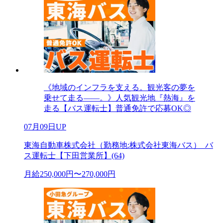
《地域のインフラを支える。観光客の夢を
乗せて走る――。》人気観光地『熱海』を
走る【バス運転士】普通免許で応募OK◎
07月09日UP
東海自動車株式会社（勤務地:株式会社東海バス）_バ
ス運転士【下田営業所】(64)
月給250,000円〜270,000円