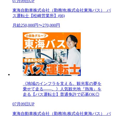
07月09日UP
東海自動車株式会社（勤務地:株式会社東海バス）_バ
ス運転士【松崎営業所】(66)
月給250,000円〜270,000円
《地域のインフラを支える。観光客の夢を
乗せて走る――。》人気観光地『熱海』を
走る【バス運転士】普通免許で応募OK◎
07月09日UP
東海自動車株式会社（勤務地:株式会社東海バス）_バ