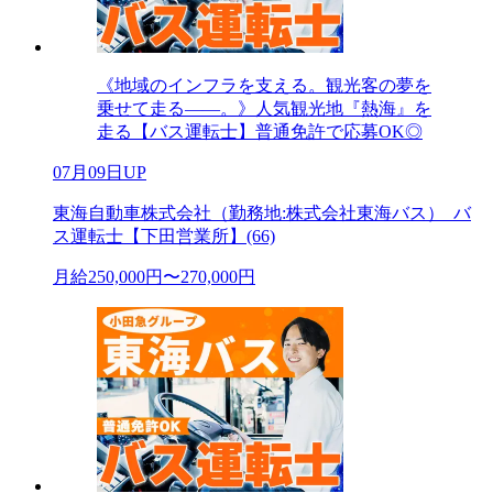
《地域のインフラを支える。観光客の夢を
乗せて走る――。》人気観光地『熱海』を
走る【バス運転士】普通免許で応募OK◎
07月09日UP
東海自動車株式会社（勤務地:株式会社東海バス）_バ
ス運転士【下田営業所】(66)
月給250,000円〜270,000円