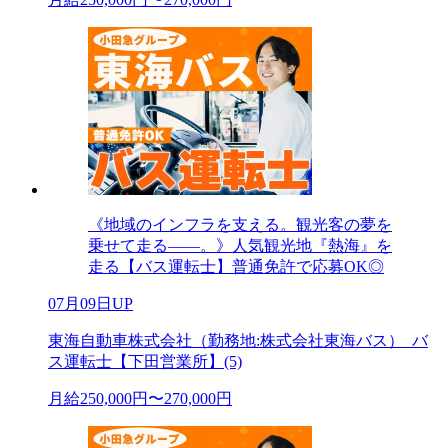
《地域のインフラを支える。観光客の夢を
乗せて走る――。》人気観光地『熱海』を
走る【バス運転士】普通免許で応募OK◎
07月09日UP
東海自動車株式会社（勤務地:株式会社東海バス）_バ
ス運転士【下田営業所】(5)
月給250,000円〜270,000円