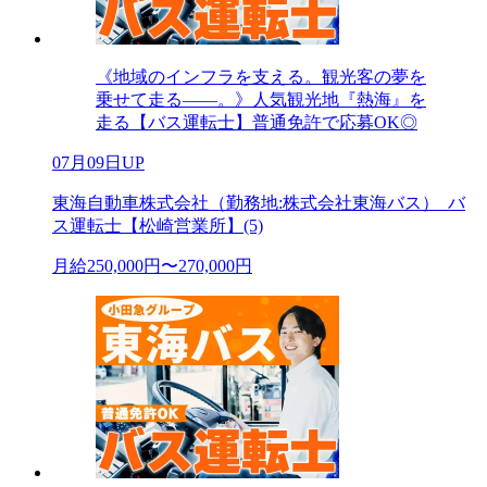
《地域のインフラを支える。観光客の夢を
乗せて走る――。》人気観光地『熱海』を
走る【バス運転士】普通免許で応募OK◎
07月09日UP
東海自動車株式会社（勤務地:株式会社東海バス）_バ
ス運転士【松崎営業所】(5)
月給250,000円〜270,000円