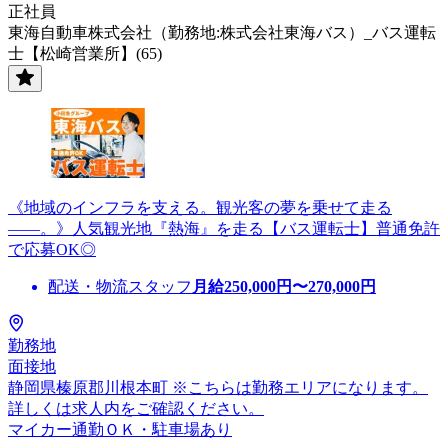
正社員
東海自動車株式会社（勤務地:株式会社東海バス）_バス運転
士【松崎営業所】(65)
《地域のインフラを支える。観光客の夢を乗せて走る
――。》人気観光地『熱海』を走る【バス運転士】普通免許
で応募OK◎
配送・物流スタッフ
月給
250,000
円〜
270,000
円
勤務地
面接地
静岡県榛原郡川根本町 ※こちらは勤務エリアになります。
詳しくは求人内をご確認ください。
マイカー通勤ＯＫ・駐車場あり