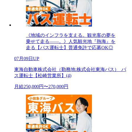
《地域のインフラを支える。観光客の夢を
乗せて走る――。》人気観光地『熱海』を
走る【バス運転士】普通免許で応募OK◎
07月09日UP
東海自動車株式会社（勤務地:株式会社東海バス）_バ
ス運転士【松崎営業所】(4)
月給250,000円〜270,000円