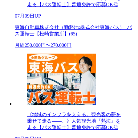
走る【バス運転士】普通免許で応募OK◎
07月09日UP
東海自動車株式会社（勤務地:株式会社東海バス）_バ
ス運転士【松崎営業所】(65)
月給250,000円〜270,000円
《地域のインフラを支える。観光客の夢を
乗せて走る――。》人気観光地『熱海』を
走る【バス運転士】普通免許で応募OK◎