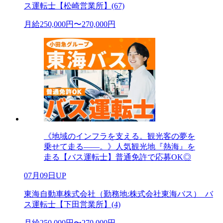
ス運転士【松崎営業所】(67)
月給250,000円〜270,000円
《地域のインフラを支える。観光客の夢を
乗せて走る――。》人気観光地『熱海』を
走る【バス運転士】普通免許で応募OK◎
07月09日UP
東海自動車株式会社（勤務地:株式会社東海バス）_バ
ス運転士【下田営業所】(4)
月給250,000円〜270,000円