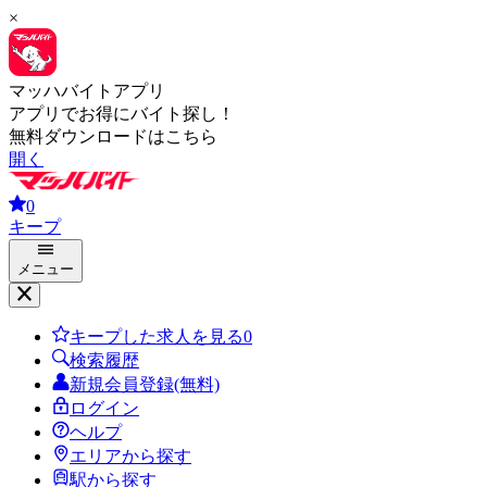
×
マッハバイトアプリ
アプリでお得にバイト探し！
無料ダウンロードはこちら
開く
0
キープ
メニュー
キープした求人を見る
0
検索履歴
新規会員登録(無料)
ログイン
ヘルプ
エリアから探す
駅から探す