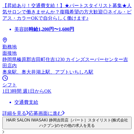
【昇給あり！交通費支給！】★パートスタイリスト募集★人
気サロンで働きませんか？復職希望の方大歓迎◎ネイル・ピ
アス・カラーOKで自分らしく働けます♪
美容師
時給
1,200
円〜
1,600
円
勤務地
面接地
静岡県榛原郡吉田町住吉1230 カインズスーパーセンター吉
田店内
奥泉駅、奥大井湖上駅、アプトいちしろ駅
シフト
1日3時間 週1日からOK
交通費支給
詳細を見る
応募画面に進む
HAIR SALON IWASAKI 静岡吉田店［パート］スタイリスト(株式会社
ハクブン)のその他の求人を見る