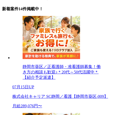
新着案件14件掲載中！
静岡市葵区／正看護師・准看護師募集！働
き方の相談も歓迎♪＊20代～50代活躍中＊
【紹介予定派遣】
07月15日UP
株式会社キャリア SC静岡／看護【静岡市葵区-009】
月給289,076円〜