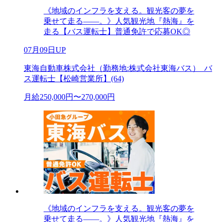
《地域のインフラを支える。観光客の夢を
乗せて走る――。》人気観光地『熱海』を
走る【バス運転士】普通免許で応募OK◎
07月09日UP
東海自動車株式会社（勤務地:株式会社東海バス）_バ
ス運転士【松崎営業所】(64)
月給250,000円〜270,000円
《地域のインフラを支える。観光客の夢を
乗せて走る――。》人気観光地『熱海』を