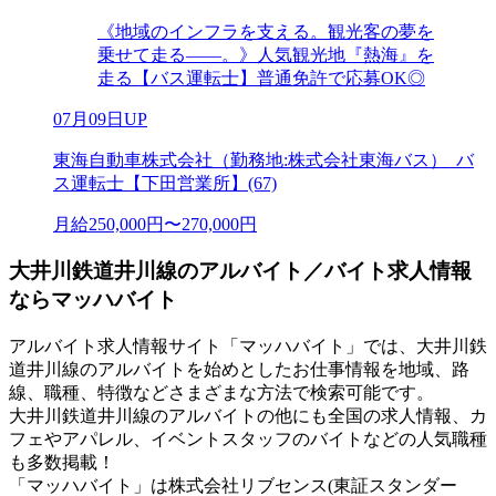
《地域のインフラを支える。観光客の夢を
乗せて走る――。》人気観光地『熱海』を
走る【バス運転士】普通免許で応募OK◎
07月09日UP
東海自動車株式会社（勤務地:株式会社東海バス）_バ
ス運転士【下田営業所】(67)
月給250,000円〜270,000円
大井川鉄道井川線のアルバイト／バイト求人情報
ならマッハバイト
アルバイト求人情報サイト「マッハバイト」では、大井川鉄
道井川線のアルバイトを始めとしたお仕事情報を地域、路
線、職種、特徴などさまざまな方法で検索可能です。
大井川鉄道井川線のアルバイトの他にも全国の求人情報、カ
フェやアパレル、イベントスタッフのバイトなどの人気職種
も多数掲載！
「マッハバイト」は株式会社リブセンス(東証スタンダー