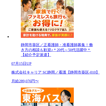
静岡市葵区／正看護師・准看護師募集！働
き方の相談も歓迎♪＊20代～50代活躍中＊
【紹介予定派遣】
07月15日UP
株式会社キャリア SC静岡／看護【静岡市葵区-010】
月給289,076円〜