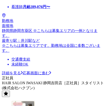
看護師
月給
289,076
円〜
勤務地
面接地
静岡県静岡市葵区 ※こちらは募集エリアの一例となりま
す。
最寄り駅：井川駅など
※こちらは募集エリアです。勤務地は全国に多数ございま
す。
交通費支給
未経験OK
詳細を見る
応募画面に進む
正社員
HAIR SALON IWASAKI 静岡吉田店［正社員］スタイリスト
(株式会社ハクブン)