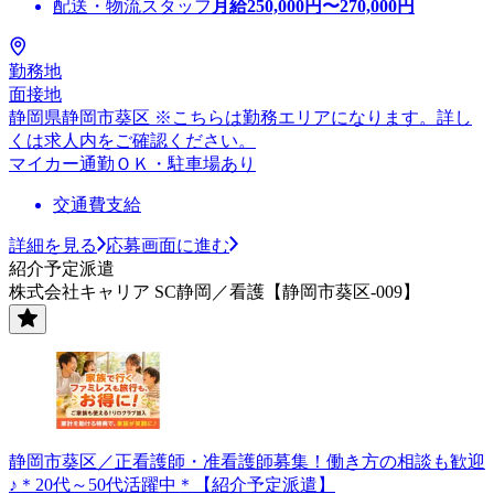
配送・物流スタッフ
月給
250,000
円〜
270,000
円
勤務地
面接地
静岡県静岡市葵区 ※こちらは勤務エリアになります。詳し
くは求人内をご確認ください。
マイカー通勤ＯＫ・駐車場あり
交通費支給
詳細を見る
応募画面に進む
紹介予定派遣
株式会社キャリア SC静岡／看護【静岡市葵区-009】
静岡市葵区／正看護師・准看護師募集！働き方の相談も歓迎
♪＊20代～50代活躍中＊【紹介予定派遣】