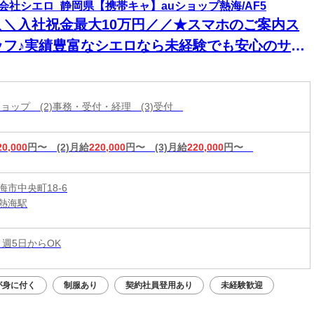
会社シエロ_静岡県【携帯キャ】auショップ熱海/AF5
＼＼入社祝金最大10万円／／★スマホのご案内ス
ッフ♪実績豊富なシエロなら未経験でも安心のサポ
ト体制◎普段からスマホを使ってれば即戦力！高
入＆嬉しい週払い/スピード採用・WEB面談◎
帯ショップ (2)事務・受付・経理 (3)受付
20,000
円〜
(2)月給
220,000
円〜
(3)月給
220,000
円〜
海市中央町18-6
熱海駅
 週5日からOK
が身に付く
制服あり
契約社員登用あり
未経験歓迎