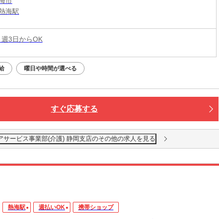
海市
熱海駅
 週3日からOK
給
曜日や時間が選べる
すぐ応募する
アサービス事業部(介護) 静岡支店のその他の求人を見る
熱海駅
週払いOK
携帯ショップ