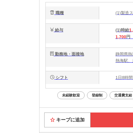
職種
(1)製
給与
(1)時給
1
1,700
円
勤務地・面接地
静岡県熱
熱海駅、
シフト
1日8時間
未経験歓迎
登録制
交通費支給
キープに追加