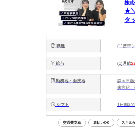
株式
★
タ
ー
収
職種
(1)携
給与
(1)月給
2
勤務地・面接地
静岡県熱
来宮駅、
シフト
1日8時間
交通費支給
週払いOK
スキル