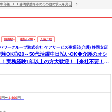
 中部第二CU_静岡県熱海市のその他の求人を見る
熱海駅
週払いOK
入浴介助
パワーグループ株式会社 ケアサービス事業部(介護) 静岡支店
経験OK◎20～50代活躍中日払いOK◆介護のオシ
ト！実務経験1年以上の方大歓迎！【来社不要！
EB・電話登録ＯＫ】
助
0
円〜
1,400
円