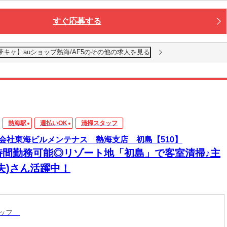
すぐ応募する
キャ】auショップ熱海/AF5のその他の求人を見る
熱海駅
週払いOK
清掃スタッフ
会社東海ビルメンテナス 熱海支店 初島【510】
時間勤務可能◎リゾート地「初島」で客室清掃♪主
夫)さん活躍中！
タッフ