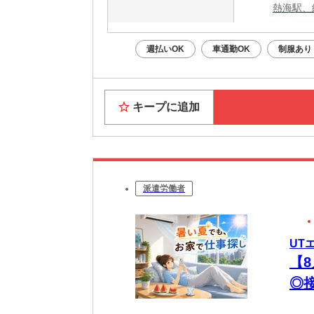
熱海駅、
週払いOK
車通勤OK
制服あり
キープに追加
派遣労働者
UT
【
◎
中