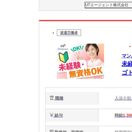
UTエージェント株式会社
派遣労働者
マン
未
ゴ
W
職種
入浴介
給与
時給
1,30