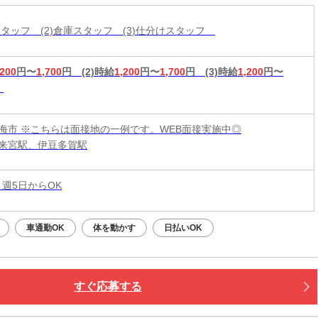
造スタッフ (2)倉庫スタッフ (3)仕分けスタッフ
,200
円〜
1,700
円
(2)時給
1,200
円〜
1,700
円
(3)時給
1,200
円〜
海市 ※こちらは面接地の一例です。WEB面接実施中◎
来宮駅、伊豆多賀駅
 週5日からOK
車通勤OK
体を動かす
日払いOK
すぐ応募する