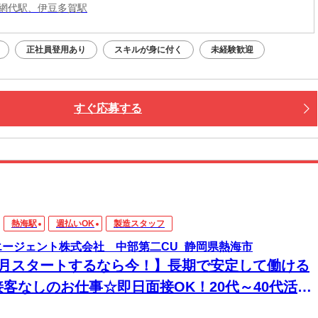
網代駅、伊豆多賀駅
正社員登用あり
スキルが身に付く
未経験歓迎
すぐ応募する
熱海駅
週払いOK
製造スタッフ
エージェント株式会社 中部第二CU_静岡県熱海市
8月スタートするなら今！】長期で安定して働ける
接客なしのお仕事☆即日面接OK！20代～40代活躍
♪＼日払いOKでスグ稼げる／