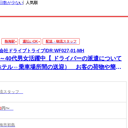
日数が少ない
人気順
熱海駅
週払いOK
配送・物流スタッフ
会社ドライブトライブ/DR:WF027-01-MH
30～40代男女活躍中【 ドライバーの派遣について
ホテル⇔乗車場所間の送迎） お客の荷物や簡単
作業もあり】研修期間の給与変動なし★安心のス
ート！初めての方も収入面で不安なく始められま
物流スタッフ
！
0
円〜
海市初島