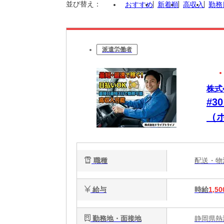
並び替え：
おすすめ
新着順
高収入
勤務
派遣労働者
株式
#
（
な
タ
職種
配送・
す
給与
時給
1,50
勤務地・面接地
静岡県熱