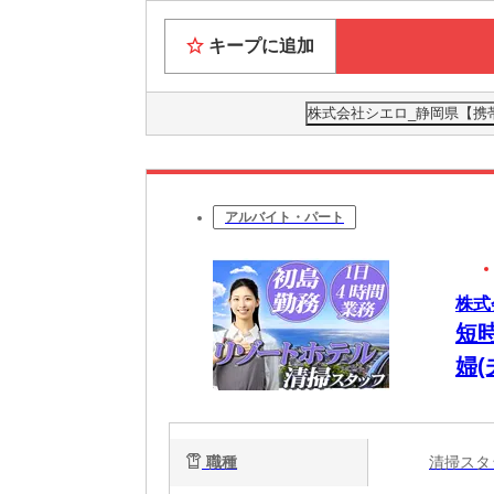
キープに追加
株式会社シエロ_静岡県【携帯
アルバイト・パート
株式
短
婦(
職種
清掃ス