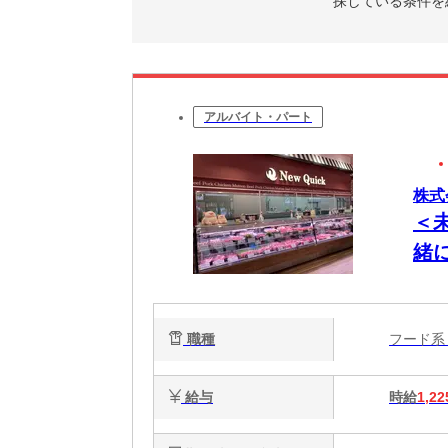
探している条件を
アルバイト・パート
株式
＜
緒
職種
フード
給与
時給
1,22