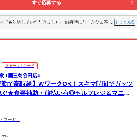
すぐ応募する
いただきました。 面接時に前向きな回答を頂き、頑張って行きたいと思いました。
もっと見る
ファーストフード
家 1国三島谷田店4
夜勤で高時給】WワークOK！スキマ時間でガッツ
稼ぐ★食事補助・前払い有◎セルフレジ＆マニュ
ル完備で深夜も安心
ストフード