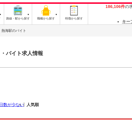
186,106件
の
す
路線・駅から探す
職種から探す
特徴から探す
キー
熱海駅のバイト
ト・バイト求人情報
日数が少ない
人気順