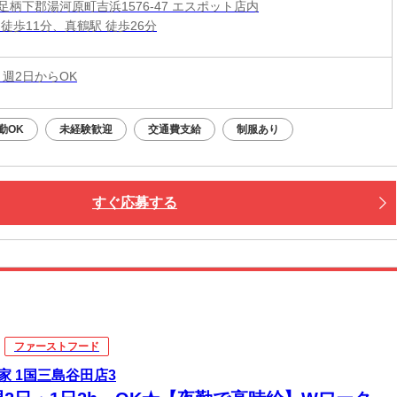
足柄下郡湯河原町吉浜1576-47 エスポット店内
徒歩11分、真鶴駅 徒歩26分
 週2日からOK
勤OK
未経験歓迎
交通費支給
制服あり
すぐ応募する
ファーストフード
家 1国三島谷田店3