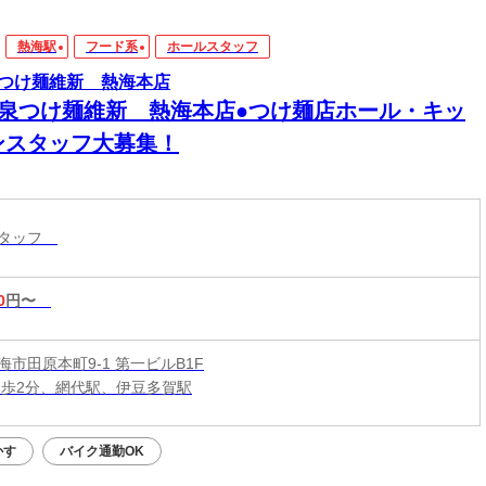
熱海駅
フード系
ホールスタッフ
つけ麺維新 熱海本店
温泉つけ麺維新 熱海本店●つけ麺店ホール・キッ
ンスタッフ大募集！
スタッフ
0
円〜
市田原本町9-1 第一ビルB1F
徒歩2分、網代駅、伊豆多賀駅
かす
バイク通勤OK