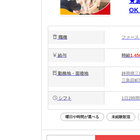
★
O
有
職種
ファー
給与
時給
1,45
勤務地・面接地
静岡県三島
三島田町
シフト
1日2時間
曜日や時間が選べる
未経験歓迎