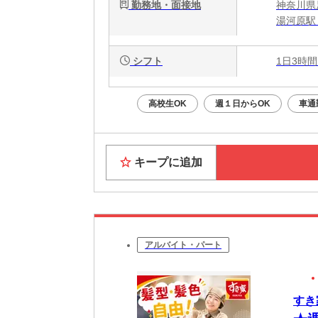
勤務地・面接地
神奈川県
湯河原駅 
シフト
1日3時間
高校生OK
週１日からOK
車通
キープに追加
アルバイト・パート
すき