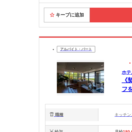
キープに追加
アルバイト・パート
ホテ
《
フ
職種
キッチ
給与
月給
180,