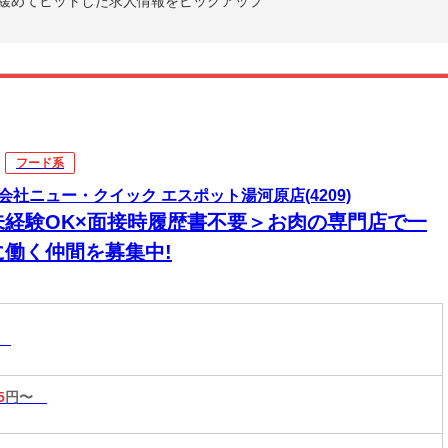
緩めてヒットした求人情報をピックアップ
フード系
会社ニュー・クイック エスポット湯河原店(4209)
未経験OK×面接時履歴書不要＞お肉の専門店で一
に働く仲間を募集中!
系
5
円〜