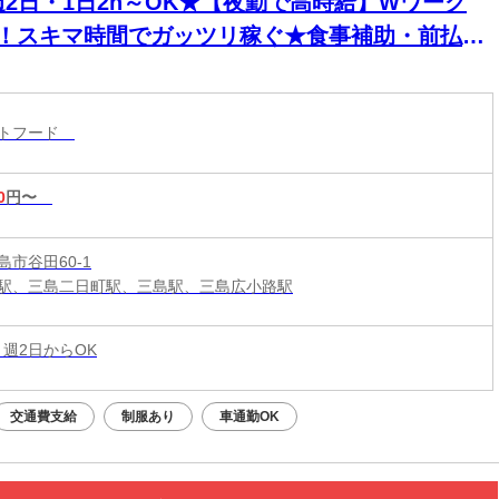
週2日・1日2h～OK★【夜勤で高時給】Wワーク
K！スキマ時間でガッツリ稼ぐ★食事補助・前払い
◎セルフレジ＆マニュアル完備で深夜も安心
ストフード
0
円〜
市谷田60-1
駅、三島二日町駅、三島駅、三島広小路駅
 週2日からOK
交通費支給
制服あり
車通勤OK