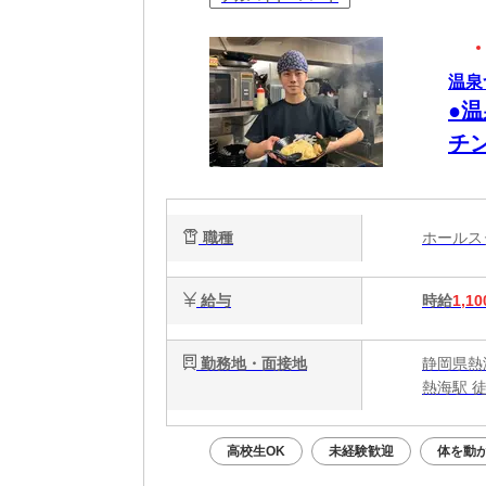
温泉
●
チ
職種
ホール
給与
時給
1,10
勤務地・面接地
静岡県熱海
熱海駅 
高校生OK
未経験歓迎
体を動