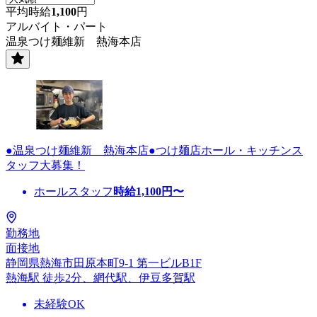
平均時給
1,100
円
アルバイト・パート
温泉つけ麺維新 熱海本店
●温泉つけ麺維新 熱海本店●つけ麺店ホール・キッチンス
タッフ大募集！
ホールスタッフ
時給
1,100
円〜
勤務地
面接地
静岡県熱海市田原本町9-1 第一ビルB1F
熱海駅 徒歩2分、網代駅、伊豆多賀駅
未経験OK