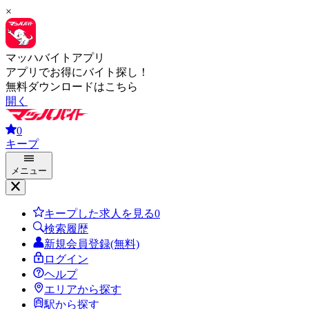
×
マッハバイトアプリ
アプリでお得にバイト探し！
無料ダウンロードはこちら
開く
0
キープ
メニュー
キープした求人を見る
0
検索履歴
新規会員登録(無料)
ログイン
ヘルプ
エリアから探す
駅から探す