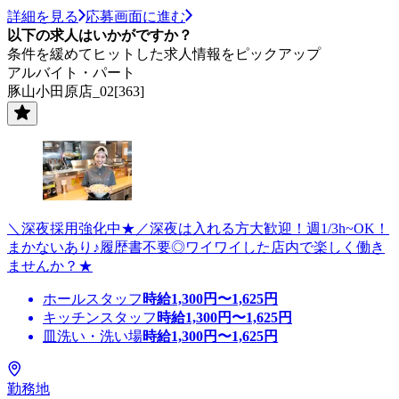
詳細を見る
応募画面に進む
以下の求人はいかがですか？
条件を緩めてヒットした求人情報をピックアップ
アルバイト・パート
豚山小田原店_02[363]
＼深夜採用強化中★／深夜は入れる方大歓迎！週1/3h~OK！
まかないあり♪履歴書不要◎ワイワイした店内で楽しく働き
ませんか？★
ホールスタッフ
時給
1,300
円〜
1,625
円
キッチンスタッフ
時給
1,300
円〜
1,625
円
皿洗い・洗い場
時給
1,300
円〜
1,625
円
勤務地