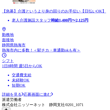
【急募】介護というより身の回りのお手伝い【日払いOK】
老人介護施設スタッフ
時給
1,400
円〜
2,125
円
勤務地
面接地
静岡県熱海市
熱海市内に多数！＜駅チカ・車通勤okも有＞
シフト
1日8時間 週5日からOK
交通費支給
未経験OK
短期OK
詳細を見る
応募画面に進む
派遣労働者
株式会社ニッソーネット 静岡支社/0201_1071