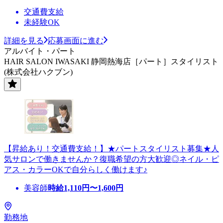
交通費支給
未経験OK
詳細を見る
応募画面に進む
アルバイト・パート
HAIR SALON IWASAKI 静岡熱海店［パート］スタイリスト
(株式会社ハクブン)
【昇給あり！交通費支給！】★パートスタイリスト募集★人
気サロンで働きませんか？復職希望の方大歓迎◎ネイル・ピ
アス・カラーOKで自分らしく働けます♪
美容師
時給
1,110
円〜
1,600
円
勤務地