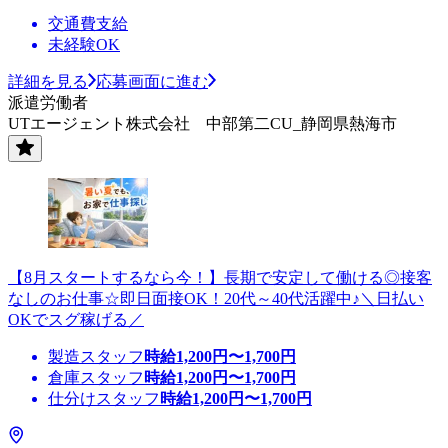
交通費支給
未経験OK
詳細を見る
応募画面に進む
派遣労働者
UTエージェント株式会社 中部第二CU_静岡県熱海市
【8月スタートするなら今！】長期で安定して働ける◎接客
なしのお仕事☆即日面接OK！20代～40代活躍中♪＼日払い
OKでスグ稼げる／
製造スタッフ
時給
1,200
円〜
1,700
円
倉庫スタッフ
時給
1,200
円〜
1,700
円
仕分けスタッフ
時給
1,200
円〜
1,700
円