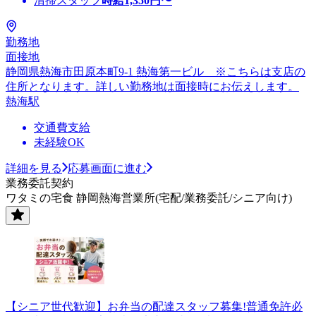
清掃スタッフ
時給
1,350
円〜
勤務地
面接地
静岡県熱海市田原本町9-1 熱海第一ビル ※こちらは支店の
住所となります。詳しい勤務地は面接時にお伝えします。
熱海駅
交通費支給
未経験OK
詳細を見る
応募画面に進む
業務委託契約
ワタミの宅食 静岡熱海営業所(宅配/業務委託/シニア向け)
【シニア世代歓迎】お弁当の配達スタッフ募集!普通免許必