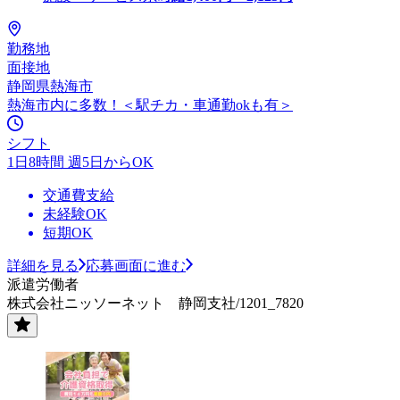
勤務地
面接地
静岡県熱海市
熱海市内に多数！＜駅チカ・車通勤okも有＞
シフト
1日8時間 週5日からOK
交通費支給
未経験OK
短期OK
詳細を見る
応募画面に進む
派遣労働者
株式会社ニッソーネット 静岡支社/1201_7820