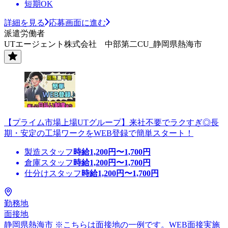
短期OK
詳細を見る
応募画面に進む
派遣労働者
UTエージェント株式会社 中部第二CU_静岡県熱海市
【プライム市場上場UTグループ】来社不要でラクすぎ◎長
期・安定の工場ワークをWEB登録で簡単スタート！
製造スタッフ
時給
1,200
円〜
1,700
円
倉庫スタッフ
時給
1,200
円〜
1,700
円
仕分けスタッフ
時給
1,200
円〜
1,700
円
勤務地
面接地
静岡県熱海市 ※こちらは面接地の一例です。WEB面接実施