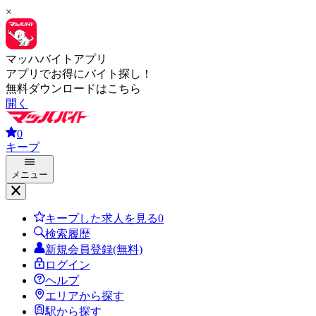
×
マッハバイトアプリ
アプリでお得にバイト探し！
無料ダウンロードはこちら
開く
0
キープ
メニュー
キープした求人を見る
0
検索履歴
新規会員登録(無料)
ログイン
ヘルプ
エリアから探す
駅から探す