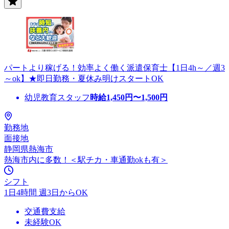
パートより稼げる！効率よく働く派遣保育士【1日4h～／週3
～ok】★即日勤務・夏休み明けスタートOK
幼児教育スタッフ
時給
1,450
円〜
1,500
円
勤務地
面接地
静岡県熱海市
熱海市内に多数！＜駅チカ・車通勤okも有＞
シフト
1日4時間 週3日からOK
交通費支給
未経験OK