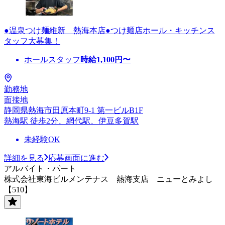
●温泉つけ麺維新 熱海本店●つけ麺店ホール・キッチンス
タッフ大募集！
ホールスタッフ
時給
1,100
円〜
勤務地
面接地
静岡県熱海市田原本町9-1 第一ビルB1F
熱海駅 徒歩2分、網代駅、伊豆多賀駅
未経験OK
詳細を見る
応募画面に進む
アルバイト・パート
株式会社東海ビルメンテナス 熱海支店 ニューとみよし
【510】