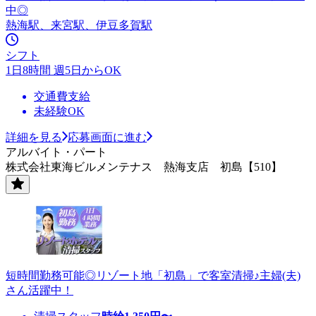
中◎
熱海駅、来宮駅、伊豆多賀駅
シフト
1日8時間 週5日からOK
交通費支給
未経験OK
詳細を見る
応募画面に進む
アルバイト・パート
株式会社東海ビルメンテナス 熱海支店 初島【510】
短時間勤務可能◎リゾート地「初島」で客室清掃♪主婦(夫)
さん活躍中！