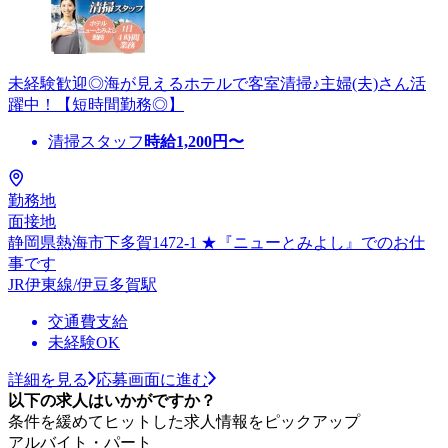
未経験歓迎◎海が見えるホテルで客室清掃♪主婦(夫)さん活
躍中！【短時間勤務◎】
清掃スタッフ
時給
1,200
円〜
勤務地
面接地
静岡県熱海市下多賀1472-1 ★『ニューとみよし』でのお仕
事です
JR伊東線/伊豆多賀駅
交通費支給
未経験OK
詳細を見る
応募画面に進む
以下の求人はいかがですか？
条件を緩めてヒットした求人情報をピックアップ
アルバイト・パート