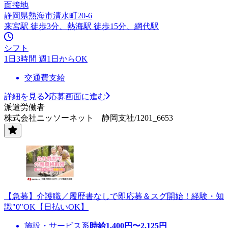
面接地
静岡県熱海市清水町20-6
来宮駅 徒歩3分、熱海駅 徒歩15分、網代駅
シフト
1日3時間 週1日からOK
交通費支給
詳細を見る
応募画面に進む
派遣労働者
株式会社ニッソーネット 静岡支社/1201_6653
【急募】介護職／履歴書なしで即応募＆スグ開始！経験・知
識"0"OK【日払いOK】
施設・サービス系
時給
1,400
円〜
2,125
円