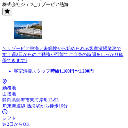
株式会社ジェス_リゾーピア熱海
＼リゾーピア熱海／未経験から始められる客室清掃業務で
す！週2日からのご勤務が可能でご自身の時間をしっかり確
保できます♪
客室清掃スタッフ
時給
1,100
円〜
1,200
円
勤務地
面接地
静岡県熱海市東海岸町13-93
JR東海道線 熱海駅から徒歩10分
シフト
週2日からOK