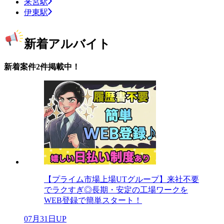
来宮駅
伊東駅
新着アルバイト
新着案件2件掲載中！
【プライム市場上場UTグループ】来社不要
でラクすぎ◎長期・安定の工場ワークを
WEB登録で簡単スタート！
07月31日UP