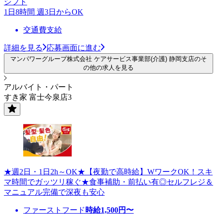
シフト
1日8時間 週3日からOK
交通費支給
詳細を見る
応募画面に進む
マンパワーグループ株式会社 ケアサービス事業部(介護) 静岡支店のそ
の他の求人を見る
アルバイト・パート
すき家 富士今泉店3
★週2日・1日2h～OK★【夜勤で高時給】WワークOK！スキ
マ時間でガッツリ稼ぐ★食事補助・前払い有◎セルフレジ＆
マニュアル完備で深夜も安心
ファーストフード
時給
1,500
円〜