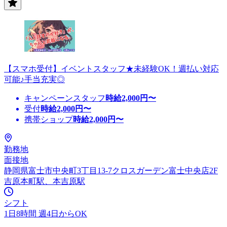
【スマホ受付】イベントスタッフ★未経験OK！週払い対応
可能♪手当充実◎
キャンペーンスタッフ
時給
2,000
円〜
受付
時給
2,000
円〜
携帯ショップ
時給
2,000
円〜
勤務地
面接地
静岡県富士市中央町3丁目13-7クロスガーデン富士中央店2F
吉原本町駅、本吉原駅
シフト
1日8時間 週4日からOK