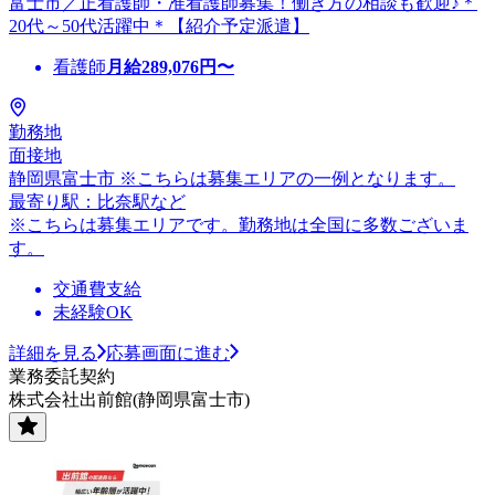
富士市／正看護師・准看護師募集！働き方の相談も歓迎♪＊
20代～50代活躍中＊【紹介予定派遣】
看護師
月給
289,076
円〜
勤務地
面接地
静岡県富士市 ※こちらは募集エリアの一例となります。
最寄り駅：比奈駅など
※こちらは募集エリアです。勤務地は全国に多数ございま
す。
交通費支給
未経験OK
詳細を見る
応募画面に進む
業務委託契約
株式会社出前館(静岡県富士市)