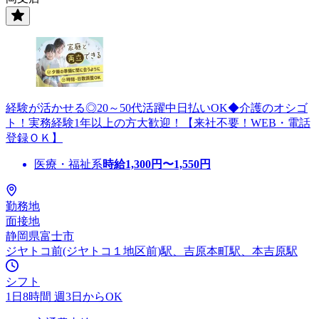
経験が活かせる◎20～50代活躍中日払いOK◆介護のオシゴ
ト！実務経験1年以上の方大歓迎！【来社不要！WEB・電話
登録ＯＫ】
医療・福祉系
時給
1,300
円〜
1,550
円
勤務地
面接地
静岡県富士市
ジヤトコ前(ジヤトコ１地区前)駅、吉原本町駅、本吉原駅
シフト
1日8時間 週3日からOK