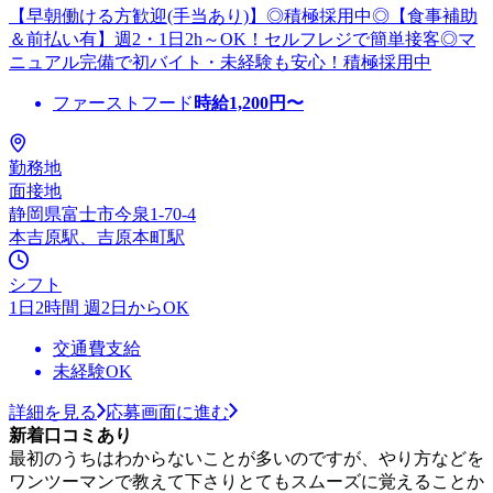
【早朝働ける方歓迎(手当あり)】◎積極採用中◎【食事補助
＆前払い有】週2・1日2h～OK！セルフレジで簡単接客◎マ
ニュアル完備で初バイト・未経験も安心！積極採用中
ファーストフード
時給
1,200
円〜
勤務地
面接地
静岡県富士市今泉1-70-4
本吉原駅、吉原本町駅
シフト
1日2時間 週2日からOK
交通費支給
未経験OK
詳細を見る
応募画面に進む
新着口コミあり
最初のうちはわからないことが多いのですが、やり方などを
ワンツーマンで教えて下さりとてもスムーズに覚えることか