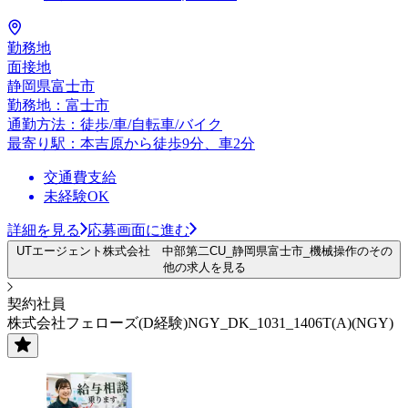
勤務地
面接地
静岡県富士市
勤務地：富士市
通勤方法：徒歩/車/自転車/バイク
最寄り駅：本吉原から徒歩9分、車2分
交通費支給
未経験OK
詳細を見る
応募画面に進む
UTエージェント株式会社 中部第二CU_静岡県富士市_機械操作のその
他の求人を見る
契約社員
株式会社フェローズ(D経験)NGY_DK_1031_1406T(A)(NGY)