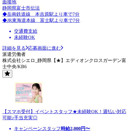
面接地
静岡県富士市伝法
◆岳南鉄道線 本吉原駅より車で7分
◆JR東海道本線 富士駅より車で7分
交通費支給
未経験OK
詳細を見る
応募画面に進む
派遣労働者
株式会社シエロ_静岡県【★】エディオンクロスガーデン富
士中央/KB6
【スマホ受付】イベントスタッフ★未経験OK！週払い対応
可能♪手当充実◎
キャンペーンスタッフ
時給
2,000
円〜