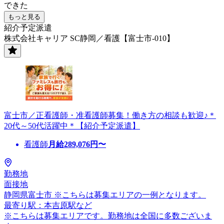
できた
もっと見る
紹介予定派遣
株式会社キャリア SC静岡／看護【富士市-010】
富士市／正看護師・准看護師募集！働き方の相談も歓迎♪＊
20代～50代活躍中＊【紹介予定派遣】
看護師
月給
289,076
円〜
勤務地
面接地
静岡県富士市 ※こちらは募集エリアの一例となります。
最寄り駅：本吉原駅など
※こちらは募集エリアです。勤務地は全国に多数ございま