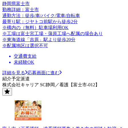
静岡県富士市
勤務詳細：富士市
通勤方法：徒歩/車/バイク/電車/自転車
最寄り駅：ジヤトコ前駅から徒歩2分
※構内の（無料）駐車場利用OK
※工場は富士宮工場・蒲原工場へ配属の場合あり
※東海道線「吉原」駅より徒歩20分
※配属地区は選択不可
交通費支給
未経験OK
詳細を見る
応募画面に進む
紹介予定派遣
株式会社キャリア SC静岡／看護【富士市-012】