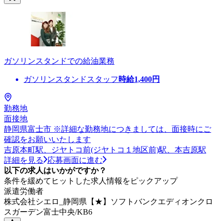
ガソリンスタンドでの給油業務
ガソリンスタンドスタッフ
時給
1,400
円
勤務地
面接地
静岡県富士市 ※詳細な勤務地につきましては、面接時にご
確認をお願いいたします
吉原本町駅、ジヤトコ前(ジヤトコ１地区前)駅、本吉原駅
詳細を見る
応募画面に進む
以下の求人はいかがですか？
条件を緩めてヒットした求人情報をピックアップ
派遣労働者
株式会社シエロ_静岡県【★】ソフトバンクエディオンクロ
スガーデン富士中央/KB6