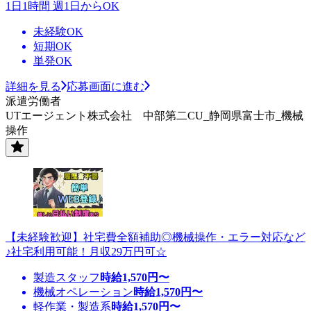
1日1時間 週1日からOK
未経験OK
短期OK
単発OK
詳細を見る
応募画面に進む
派遣労働者
UTエージェント株式会社 中部第二CU_静岡県富士市_機械
操作
【未経験歓迎】社宅費全額補助◎機械操作・エラー対応など
♪社宅利用可能！月収29万円可☆
製造スタッフ
時給
1,570
円〜
機械オペレーション
時給
1,570
円〜
軽作業・製造系
時給
1,570
円〜