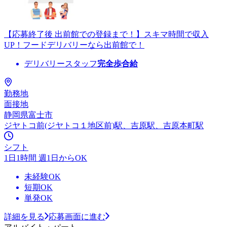
【応募終了後 出前館での登録まで！】スキマ時間で収入
UP！フードデリバリーなら出前館で！
デリバリースタッフ
完全歩合給
勤務地
面接地
静岡県富士市
ジヤトコ前(ジヤトコ１地区前)駅、吉原駅、吉原本町駅
シフト
1日1時間 週1日からOK
未経験OK
短期OK
単発OK
詳細を見る
応募画面に進む