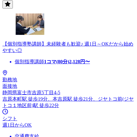
【個別指導塾講師】未経験者も歓迎♪ 週1日～OKだから始め
やすい◎
個別指導講師
1コマ(80分)
2,128
円〜
勤務地
面接地
静岡県富士市吉原5丁目4-5
吉原本町駅 徒歩19分、本吉原駅 徒歩21分、ジヤトコ前(ジヤ
トコ１地区前)駅 徒歩22分
シフト
週1日からOK
交通費支給