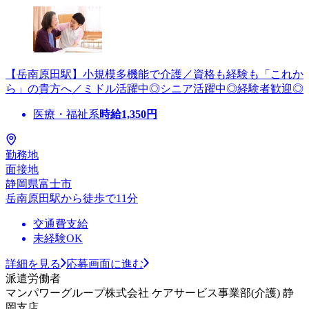
【岳南原田駅】小規模多機能で介護／資格も経験も「これか
ら」の貴方へ／ミドル活躍中◎シニア活躍中◎経験者歓迎◎
医療・福祉系
時給
1,350
円
勤務地
面接地
静岡県富士市
岳南原田駅から徒歩で11分
交通費支給
未経験OK
詳細を見る
応募画面に進む
派遣労働者
マンパワーグループ株式会社 ケアサービス事業部(介護) 静
岡支店