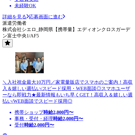
未経験OK
詳細を見る
応募画面に進む
派遣労働者
株式会社シエロ_静岡県【携帯量】エディオンクロスガーデ
ン富士中央1/AF5
＼入社祝金最大10万円／家電量販店でスマホのご案内！高収
入＆嬉しい週払い/スピード採用・WEB面談◎スマホユーザ
ーなら即戦力★最新情報もいち早くGET！高収入＆嬉しい週
払い/WEB面談でスピード採用◎
携帯ショップ
時給
2,000
円〜
事務・受付・経理
時給
2,000
円〜
受付
時給
2,000
円〜