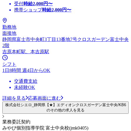
受付
時給
2,000
円〜
携帯ショップ
時給
2,000
円〜
勤務地
面接地
静岡県富士市中央町3丁目13番地7号クロスガーデン富士中央
2階
吉原本町駅、本吉原駅
シフト
1日8時間 週4日からOK
交通費支給
未経験OK
詳細を見る
応募画面に進む
株式会社シエロ_静岡県【★】エディオンクロスガーデン富士中央/KB6
のその他の求人を見る
業務委託契約
みやび個別指導学院 富士中央校(jmk0405)