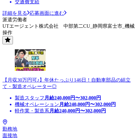
交通費支給
詳細を見る
応募画面に進む
派遣労働者
UTエージェント株式会社 中部第二CU_静岡県富士市_機械
操作
【月収30万円可♪】年休たっぷり146日！自動車部品の組立
て・製造オペレーター◎
製造スタッフ
月給
240,000
円〜
302,000
円
機械オペレーション
月給
240,000
円〜
302,000
円
軽作業・製造系
月給
240,000
円〜
302,000
円
勤務地
面接地