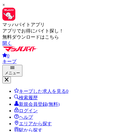
×
マッハバイトアプリ
アプリでお得にバイト探し！
無料ダウンロードはこちら
開く
0
キープ
メニュー
キープした求人を見る
0
検索履歴
新規会員登録(無料)
ログイン
ヘルプ
エリアから探す
駅から探す