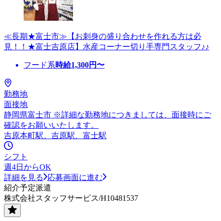
≪長期★富士市≫【お刺身の盛り合わせを作れる方は必
見！！★富士吉原店】水産コーナー切り手専門スタッフ♪♪
フード系
時給
1,300
円〜
勤務地
面接地
静岡県富士市 ※詳細な勤務地につきましては、面接時にご
確認をお願いいたします。
吉原本町駅、吉原駅、富士駅
シフト
週4日からOK
詳細を見る
応募画面に進む
紹介予定派遣
株式会社スタッフサービス/H10481537