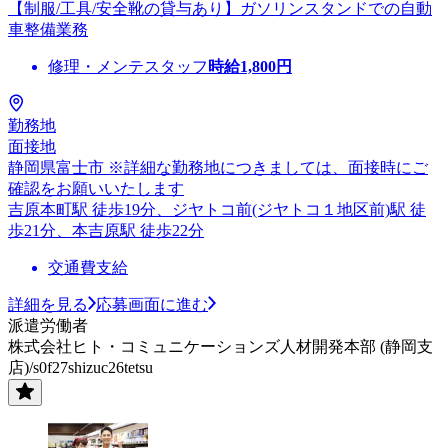
【制服/工具/安全靴の貸与あり】ガソリンスタンドでの自動
車整備業務
修理・メンテスタッフ
時給
1,800
円
勤務地
面接地
静岡県富士市 ※詳細な勤務地につきましては、面接時にご
確認をお願いいたします
吉原本町駅 徒歩19分、ジヤトコ前(ジヤトコ１地区前)駅 徒
歩21分、本吉原駅 徒歩22分
交通費支給
詳細を見る
応募画面に進む
派遣労働者
株式会社ヒト・コミュニケーションズ人材開発本部 (静岡支
店)/s0f27shizuc26tetsu