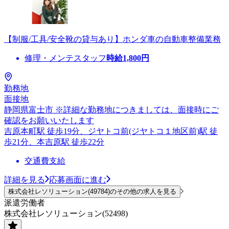
【制服/工具/安全靴の貸与あり】ホンダ車の自動車整備業務
修理・メンテスタッフ
時給
1,800
円
勤務地
面接地
静岡県富士市 ※詳細な勤務地につきましては、面接時にご
確認をお願いいたします
吉原本町駅 徒歩19分、ジヤトコ前(ジヤトコ１地区前)駅 徒
歩21分、本吉原駅 徒歩22分
交通費支給
詳細を見る
応募画面に進む
株式会社レソリューション(49784)のその他の求人を見る
派遣労働者
株式会社レソリューション(52498)