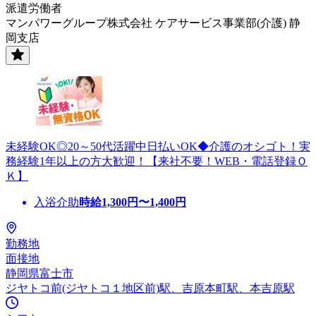
派遣労働者
マンパワーグループ株式会社 ケアサービス事業部(介護) 静
岡支店
未経験OK◎20～50代活躍中日払いOK◆介護のオシゴト！実
務経験1年以上の方大歓迎！【来社不要！WEB・電話登録Ｏ
Ｋ】
入浴介助
時給
1,300
円〜
1,400
円
勤務地
面接地
静岡県富士市
ジヤトコ前(ジヤトコ１地区前)駅、吉原本町駅、本吉原駅