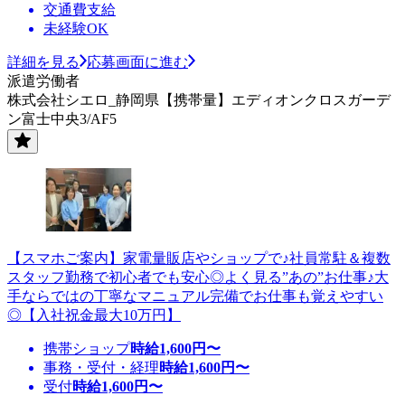
交通費支給
未経験OK
詳細を見る
応募画面に進む
派遣労働者
株式会社シエロ_静岡県【携帯量】エディオンクロスガーデ
ン富士中央3/AF5
【スマホご案内】家電量販店やショップで♪社員常駐＆複数
スタッフ勤務で初心者でも安心◎よく見る”あの”お仕事♪大
手ならではの丁寧なマニュアル完備でお仕事も覚えやすい
◎【入社祝金最大10万円】
携帯ショップ
時給
1,600
円〜
事務・受付・経理
時給
1,600
円〜
受付
時給
1,600
円〜