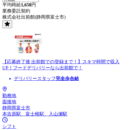
平均時給
1,658
円
業務委託契約
株式会社出前館(静岡県富士市)
【応募終了後 出前館での登録まで！】スキマ時間で収入
UP！フードデリバリーなら出前館で！
デリバリースタッフ
完全歩合給
勤務地
面接地
静岡県富士市
本吉原駅、富士根駅、入山瀬駅
シフト