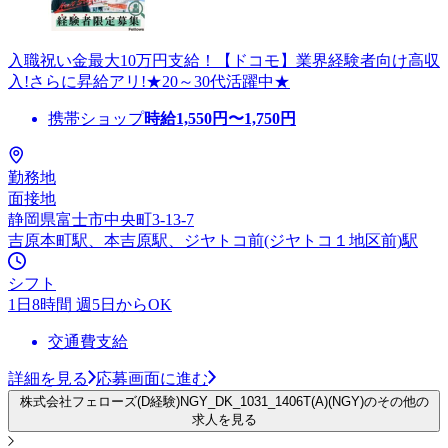
入職祝い金最大10万円支給！【ドコモ】業界経験者向け高収
入!さらに昇給アリ!★20～30代活躍中★
携帯ショップ
時給
1,550
円〜
1,750
円
勤務地
面接地
静岡県富士市中央町3-13-7
吉原本町駅、本吉原駅、ジヤトコ前(ジヤトコ１地区前)駅
シフト
1日8時間 週5日からOK
交通費支給
詳細を見る
応募画面に進む
株式会社フェローズ(D経験)NGY_DK_1031_1406T(A)(NGY)のその他の
求人を見る