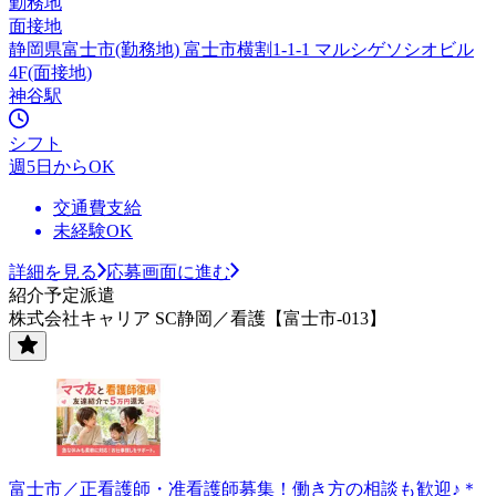
勤務地
面接地
静岡県富士市(勤務地) 富士市横割1-1-1 マルシゲソシオビル
4F(面接地)
神谷駅
シフト
週5日からOK
交通費支給
未経験OK
詳細を見る
応募画面に進む
紹介予定派遣
株式会社キャリア SC静岡／看護【富士市-013】
富士市／正看護師・准看護師募集！働き方の相談も歓迎♪＊