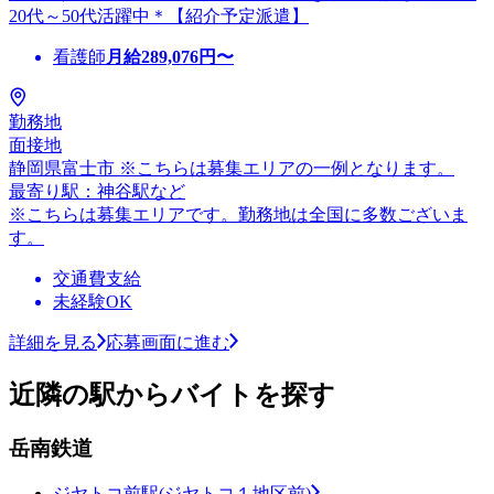
20代～50代活躍中＊【紹介予定派遣】
看護師
月給
289,076
円〜
勤務地
面接地
静岡県富士市 ※こちらは募集エリアの一例となります。
最寄り駅：神谷駅など
※こちらは募集エリアです。勤務地は全国に多数ございま
す。
交通費支給
未経験OK
詳細を見る
応募画面に進む
近隣の駅からバイトを探す
岳南鉄道
ジヤトコ前駅(ジヤトコ１地区前)