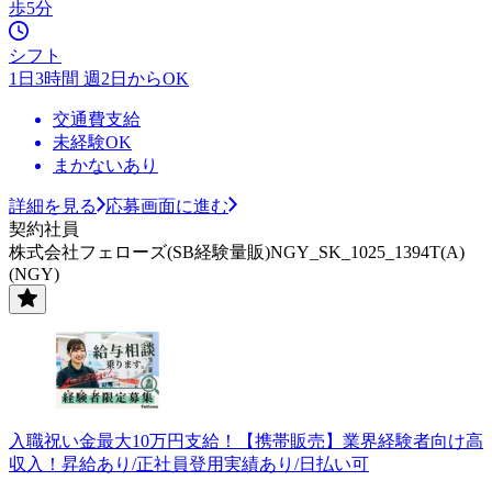
歩5分
シフト
1日3時間 週2日からOK
交通費支給
未経験OK
まかないあり
詳細を見る
応募画面に進む
契約社員
株式会社フェローズ(SB経験量販)NGY_SK_1025_1394T(A)
(NGY)
入職祝い金最大10万円支給！【携帯販売】業界経験者向け高
収入！昇給あり/正社員登用実績あり/日払い可