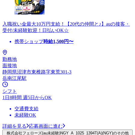
入職祝い金最大10万円支給！【20代の仲間と♪】auの接客・
受付/未経験歓迎！日払いOK☆
携帯ショップ
時給
1,500
円〜
勤務地
面接地
静岡県沼津市東椎路字東荒301-3
岳南江尾駅
シフト
1日8時間 週5日からOK
交通費支給
未経験OK
詳細を見る
応募画面に進む
株式会社フェローズ(au未経験)NGY_A_1025_1394T(A)(NGY)のその他