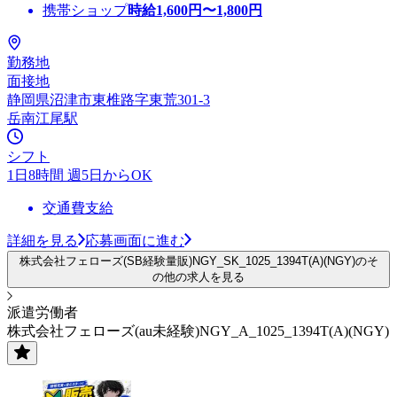
携帯ショップ
時給
1,600
円〜
1,800
円
勤務地
面接地
静岡県沼津市東椎路字東荒301-3
岳南江尾駅
シフト
1日8時間 週5日からOK
交通費支給
詳細を見る
応募画面に進む
株式会社フェローズ(SB経験量販)NGY_SK_1025_1394T(A)(NGY)のそ
の他の求人を見る
派遣労働者
株式会社フェローズ(au未経験)NGY_A_1025_1394T(A)(NGY)