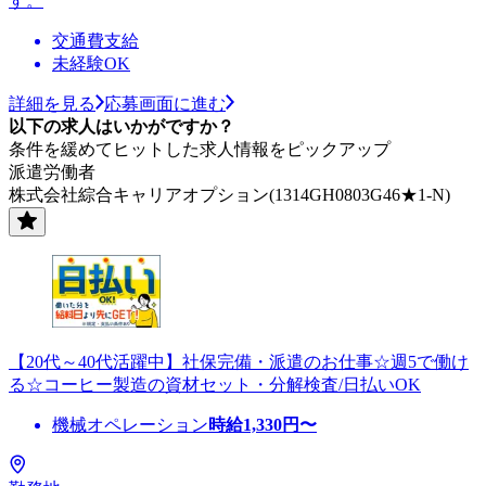
す。
交通費支給
未経験OK
詳細を見る
応募画面に進む
以下の求人はいかがですか？
条件を緩めてヒットした求人情報をピックアップ
派遣労働者
株式会社綜合キャリアオプション(1314GH0803G46★1-N)
【20代～40代活躍中】社保完備・派遣のお仕事☆週5で働け
る☆コーヒー製造の資材セット・分解検査/日払いOK
機械オペレーション
時給
1,330
円〜