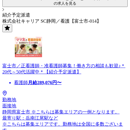
の求人を見る
紹介予定派遣
株式会社キャリア SC静岡／看護【富士市-014】
富士市／正看護師・准看護師募集！働き方の相談も歓迎♪＊
20代～50代活躍中＊【紹介予定派遣】
看護師
月給
289,076
円〜
勤務地
面接地
静岡県富士市 ※こちらは募集エリアの一例となります。
最寄り駅：岳南江尾駅など
※こちらは募集エリアです。勤務地は全国に多数ございま