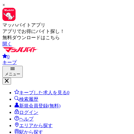
×
マッハバイトアプリ
アプリでお得にバイト探し！
無料ダウンロードはこちら
開く
0
キープ
メニュー
キープした求人を見る
0
検索履歴
新規会員登録(無料)
ログイン
ヘルプ
エリアから探す
駅から探す