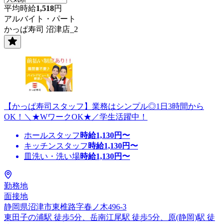
平均時給
1,518
円
アルバイト・パート
かっぱ寿司 沼津店_2
【かっぱ寿司スタッフ】業務はシンプル◎1日3時間から
OK！＼★WワークOK★／学生活躍中！
ホールスタッフ
時給
1,130
円〜
キッチンスタッフ
時給
1,130
円〜
皿洗い・洗い場
時給
1,130
円〜
勤務地
面接地
静岡県沼津市東椎路字春ノ木496-3
東田子の浦駅 徒歩5分、岳南江尾駅 徒歩5分、原(静岡)駅 徒