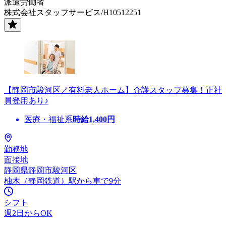
派遣労働者
株式会社スタッフサービス/H10512251
【静岡市駿河区／有料老人ホーム】介護スタッフ募集！正社
員登用あり♪
医療・福祉系
時給
1,400
円
勤務地
面接地
静岡県静岡市駿河区
柚木（静岡鉄道）駅から車で9分
シフト
週2日からOK