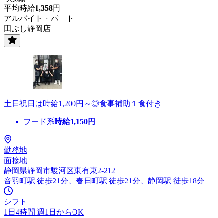
平均時給
1,358
円
アルバイト・パート
田ぶし静岡店
土日祝日は時給1,200円～◎食事補助１食付き
フード系
時給
1,150
円
勤務地
面接地
静岡県静岡市駿河区東有東2-212
音羽町駅 徒歩21分、春日町駅 徒歩21分、静岡駅 徒歩18分
シフト
1日4時間 週1日からOK