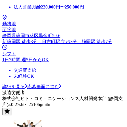
法人営業
月給
220,000
円〜
250,000
円
勤務地
面接地
静岡県静岡市葵区黒金町59-6
新静岡駅 徒歩3分、日吉町駅 徒歩3分、静岡駅 徒歩7分
シフト
1日7時間 週5日からOK
交通費支給
未経験OK
詳細を見る
応募画面に進む
派遣労働者
株式会社ヒト・コミュニケーションズ人材開発本部 (静岡支
店)/s0f27shizu2510bgmitn