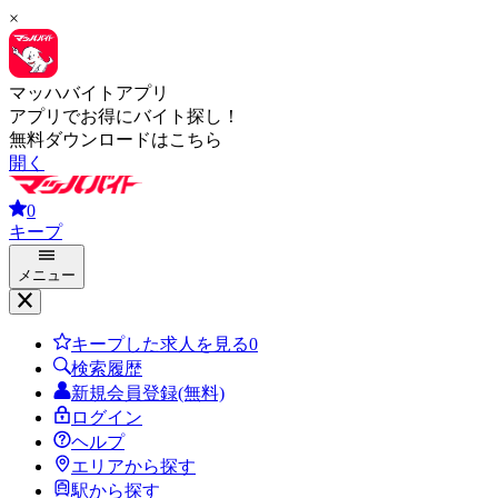
×
マッハバイトアプリ
アプリでお得にバイト探し！
無料ダウンロードはこちら
開く
0
キープ
メニュー
キープした求人を見る
0
検索履歴
新規会員登録(無料)
ログイン
ヘルプ
エリアから探す
駅から探す