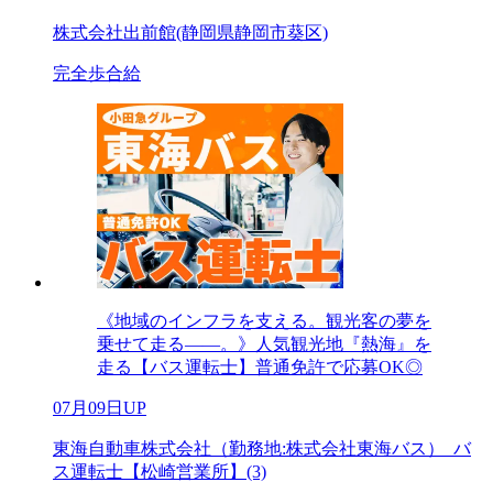
株式会社出前館(静岡県静岡市葵区)
完全歩合給
《地域のインフラを支える。観光客の夢を
乗せて走る――。》人気観光地『熱海』を
走る【バス運転士】普通免許で応募OK◎
07月09日UP
東海自動車株式会社（勤務地:株式会社東海バス）_バ
ス運転士【松崎営業所】(3)