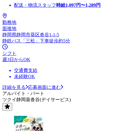
配送・物流スタッフ
時給
1,097
円〜
1,289
円
勤務地
面接地
静岡県静岡市葵区沓谷1-1-5
静鉄バス「三松」下車徒歩約5分
シフト
週3日からOK
交通費支給
未経験OK
詳細を見る
応募画面に進む
アルバイト・パート
ツクイ静岡葵沓谷(デイサービス)