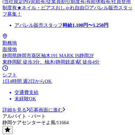
(当社規定内)/昇給有/従業員割引制度有/有給休暇有/社員登用
制度有★ネイル・ピアスおしゃれ自由◎アパレル販売スタッ
フ募集！
アパレル販売スタッフ
時給
1,100
円〜
1,250
円
勤務地
面接地
静岡県静岡市葵区袖木191 MARK IS静岡2F
東静岡駅 徒歩3分、柚木(静岡鉄道)駅 徒歩4分
シフト
1日4時間 週2日からOK
交通費支給
未経験OK
詳細を見る
応募画面に進む
アルバイト・パート
静岡ケアセンターそよ風/11664