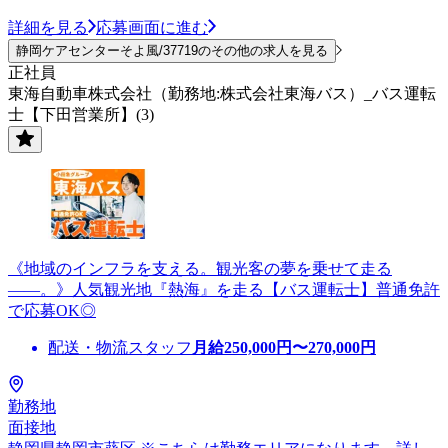
詳細を見る
応募画面に進む
静岡ケアセンターそよ風/37719のその他の求人を見る
正社員
東海自動車株式会社（勤務地:株式会社東海バス）_バス運転
士【下田営業所】(3)
《地域のインフラを支える。観光客の夢を乗せて走る
――。》人気観光地『熱海』を走る【バス運転士】普通免許
で応募OK◎
配送・物流スタッフ
月給
250,000
円〜
270,000
円
勤務地
面接地