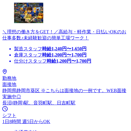
＼理想の働き方をGET！／高給与・軽作業・日払いOKのお
仕事多数♪未経験歓迎の簡単工場ワーク！
製造スタッフ
時給
1,240
円〜
1,650
円
倉庫スタッフ
時給
1,200
円〜
1,700
円
仕分けスタッフ
時給
1,200
円〜
1,700
円
勤務地
面接地
静岡県静岡市葵区 ※こちらは面接地の一例です。WEB面接
実施中◎
長沼(静岡)駅、音羽町駅、日吉町駅
シフト
1日8時間 週5日からOK