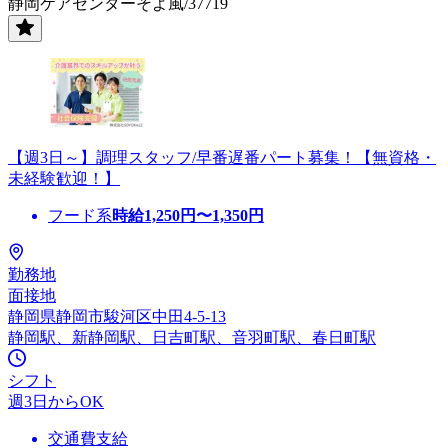
静岡ケアセンターそよ風/37719
【週3日～】調理スタッフ/早番遅番パート募集！【無資格・
未経験歓迎！】
フード系
時給
1,250
円〜
1,350
円
勤務地
面接地
静岡県静岡市駿河区中田4-5-13
静岡駅、新静岡駅、日吉町駅、音羽町駅、春日町駅
シフト
週3日からOK
交通費支給