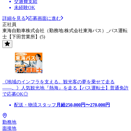
交通費支給
未経験OK
詳細を見る
応募画面に進む
正社員
東海自動車株式会社（勤務地:株式会社東海バス）_バス運転
士【下田営業所】(5)
《地域のインフラを支える。観光客の夢を乗せて走る
――。》人気観光地『熱海』を走る【バス運転士】普通免許
で応募OK◎
配送・物流スタッフ
月給
250,000
円〜
270,000
円
勤務地
面接地