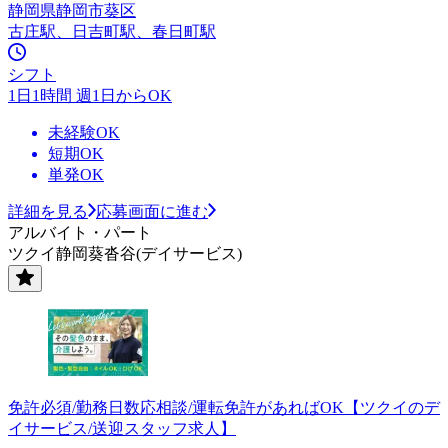
静岡県静岡市葵区
古庄駅、日吉町駅、春日町駅
シフト
1日1時間 週1日からOK
未経験OK
短期OK
単発OK
詳細を見る
応募画面に進む
アルバイト・パート
ツクイ静岡葵沓谷(デイサービス)
免許必須/勤務日数応相談/運転免許があればOK【ツクイのデ
イサービス/送迎スタッフ求人】