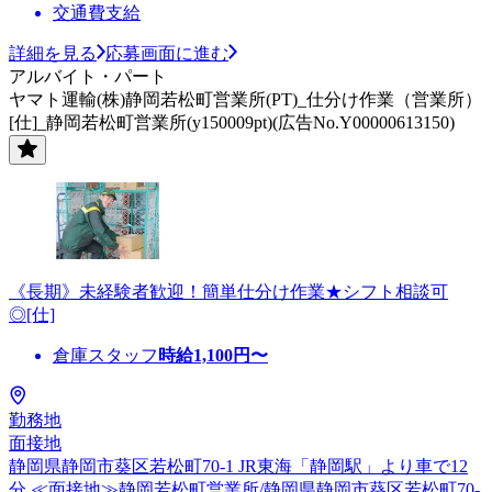
交通費支給
詳細を見る
応募画面に進む
アルバイト・パート
ヤマト運輸(株)静岡若松町営業所(PT)_仕分け作業（営業所）
[仕]_静岡若松町営業所(y150009pt)(広告No.Y00000613150)
《長期》未経験者歓迎！簡単仕分け作業★シフト相談可
◎[仕]
倉庫スタッフ
時給
1,100
円〜
勤務地
面接地
静岡県静岡市葵区若松町70-1 JR東海「静岡駅」より車で12
分 ≪面接地≫静岡若松町営業所/静岡県静岡市葵区若松町70-