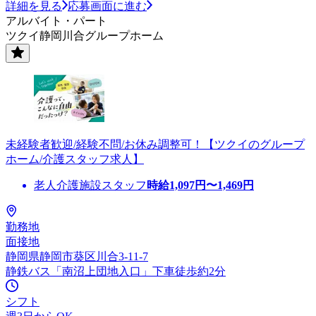
詳細を見る
応募画面に進む
アルバイト・パート
ツクイ静岡川合グループホーム
未経験者歓迎/経験不問/お休み調整可！【ツクイのグループ
ホーム/介護スタッフ求人】
老人介護施設スタッフ
時給
1,097
円〜
1,469
円
勤務地
面接地
静岡県静岡市葵区川合3-11-7
静鉄バス「南沼上団地入口」下車徒歩約2分
シフト