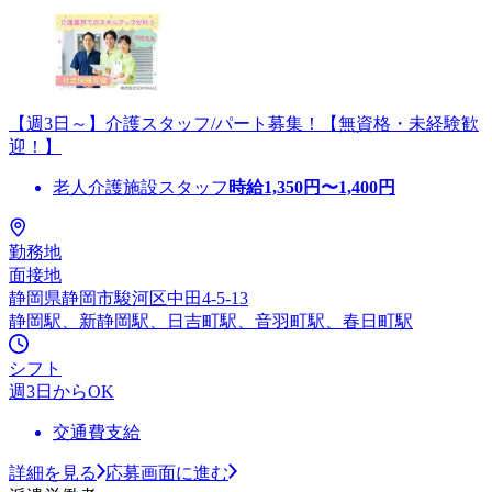
【週3日～】介護スタッフ/パート募集！【無資格・未経験歓
迎！】
老人介護施設スタッフ
時給
1,350
円〜
1,400
円
勤務地
面接地
静岡県静岡市駿河区中田4-5-13
静岡駅、新静岡駅、日吉町駅、音羽町駅、春日町駅
シフト
週3日からOK
交通費支給
詳細を見る
応募画面に進む