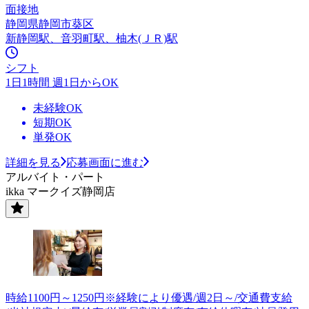
面接地
静岡県静岡市葵区
新静岡駅、音羽町駅、柚木(ＪＲ)駅
シフト
1日1時間 週1日からOK
未経験OK
短期OK
単発OK
詳細を見る
応募画面に進む
アルバイト・パート
ikka マークイズ静岡店
時給1100円～1250円※経験により優遇/週2日～/交通費支給