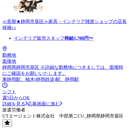
≪長期★静岡市葵区≫家具・インテリア雑貨ショップの店長
候補♪♪
インテリア販売スタッフ
時給
1,700
円〜
勤務地
面接地
静岡県静岡市葵区 ※詳細な勤務地につきましては、面接時
にご確認をお願いいたします。
東静岡駅、柚木(静岡鉄道)駅、静岡駅
シフト
週5日からOK
詳細を見る
応募画面に進む
派遣労働者
UTエージェント株式会社 中部第二CU_静岡県静岡市葵区