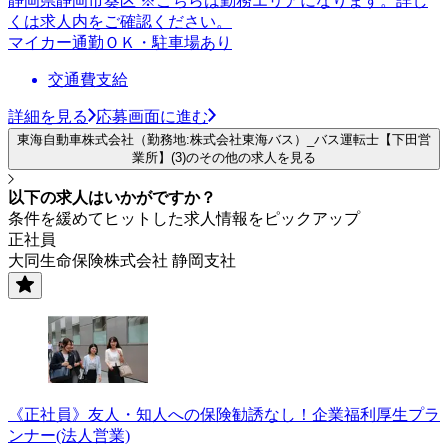
静岡県静岡市葵区 ※こちらは勤務エリアになります。詳し
くは求人内をご確認ください。
マイカー通勤ＯＫ・駐車場あり
交通費支給
詳細を見る
応募画面に進む
東海自動車株式会社（勤務地:株式会社東海バス）_バス運転士【下田営
業所】(3)のその他の求人を見る
以下の求人はいかがですか？
条件を緩めてヒットした求人情報をピックアップ
正社員
大同生命保険株式会社 静岡支社
《正社員》友人・知人への保険勧誘なし！企業福利厚生プラ
ンナー(法人営業)