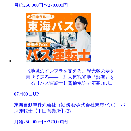
月給250,000円〜270,000円
《地域のインフラを支える。観光客の夢を
乗せて走る――。》人気観光地『熱海』を
走る【バス運転士】普通免許で応募OK◎
07月09日UP
東海自動車株式会社（勤務地:株式会社東海バス）_バ
ス運転士【下田営業所】(3)
月給250,000円〜270,000円