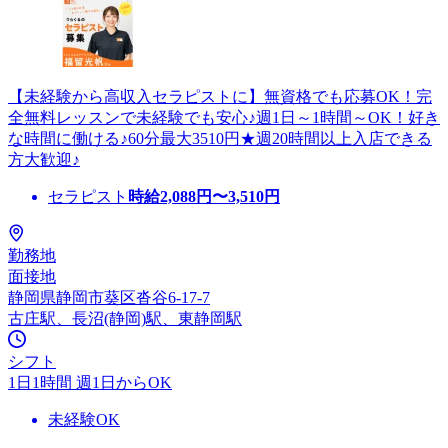
【未経験から高収入セラピストに】無資格でも応募OK！完
全無料レッスンで未経験でも安心♪週1日～1時間～OK！好き
な時間に働ける♪60分最大3510円★週20時間以上入店できる
方大歓迎♪
セラピスト
時給
2,088
円〜
3,510
円
勤務地
面接地
静岡県静岡市葵区沓谷6-17-7
古庄駅、長沼(静岡)駅、東静岡駅
シフト
1日1時間 週1日からOK
未経験OK