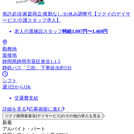
免許必須/家庭両立/夜勤なし/お休み調整可【ツクイのデイサ
ービス/介護スタッフ求人】
老人介護施設スタッフ
時給
1,097
円〜
1,469
円
勤務地
面接地
静岡県静岡市葵区沓谷1-1-5
静鉄バス「三松」下車徒歩約5分
シフト
週3日からOK
交通費支給
詳細を見る
応募画面に進む
ツクイ静岡葵沓谷(デイサービス)のその他の求人を見る
新着
アルバイト・パート