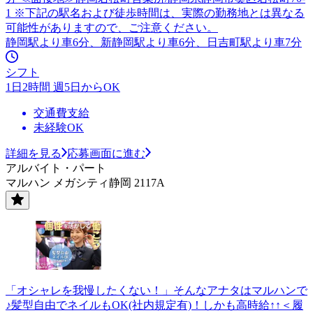
1 ※下記の駅名および徒歩時間は、実際の勤務地とは異なる
可能性がありますので、ご注意ください。
静岡駅より車6分、新静岡駅より車6分、日吉町駅より車7分
シフト
1日2時間 週5日からOK
交通費支給
未経験OK
詳細を見る
応募画面に進む
アルバイト・パート
マルハン メガシティ静岡 2117A
「オシャレを我慢したくない！」そんなアナタはマルハンで
♪髪型自由でネイルもOK(社内規定有)！しかも高時給↑↑＜履