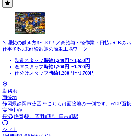
＼理想の働き方をGET！／高給与・軽作業・日払いOKのお
仕事多数♪未経験歓迎の簡単工場ワーク！
製造スタッフ
時給
1,240
円〜
1,650
円
倉庫スタッフ
時給
1,200
円〜
1,700
円
仕分けスタッフ
時給
1,200
円〜
1,700
円
勤務地
面接地
静岡県静岡市葵区 ※こちらは面接地の一例です。WEB面接
実施中◎
長沼(静岡)駅、音羽町駅、日吉町駅
シフト
1日8時間 週5日からOK