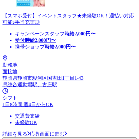
【スマホ受付】イベントスタッフ★未経験OK！週払い対応
可能♪手当充実◎
キャンペーンスタッフ
時給
2,000
円〜
受付
時給
2,000
円〜
携帯ショップ
時給
2,000
円〜
勤務地
面接地
静岡県静岡市駿河区国吉田1丁目1-43
県総合運動場駅、古庄駅
シフト
1日8時間 週4日からOK
交通費支給
未経験OK
詳細を見る
応募画面に進む