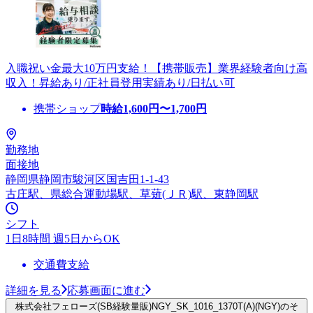
入職祝い金最大10万円支給！【携帯販売】業界経験者向け高
収入！昇給あり/正社員登用実績あり/日払い可
携帯ショップ
時給
1,600
円〜
1,700
円
勤務地
面接地
静岡県静岡市駿河区国吉田1-1-43
古庄駅、県総合運動場駅、草薙(ＪＲ)駅、東静岡駅
シフト
1日8時間 週5日からOK
交通費支給
詳細を見る
応募画面に進む
株式会社フェローズ(SB経験量販)NGY_SK_1016_1370T(A)(NGY)のそ