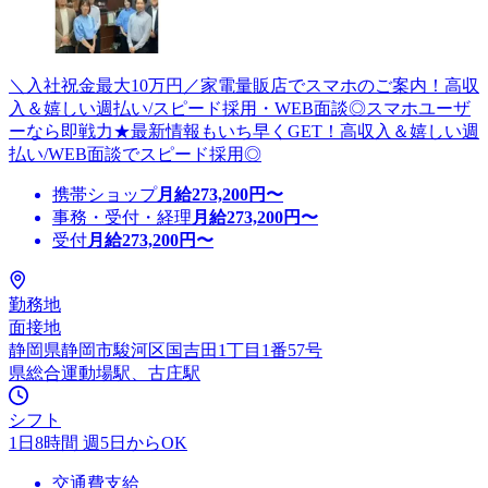
＼入社祝金最大10万円／家電量販店でスマホのご案内！高収
入＆嬉しい週払い/スピード採用・WEB面談◎スマホユーザ
ーなら即戦力★最新情報もいち早くGET！高収入＆嬉しい週
払い/WEB面談でスピード採用◎
携帯ショップ
月給
273,200
円〜
事務・受付・経理
月給
273,200
円〜
受付
月給
273,200
円〜
勤務地
面接地
静岡県静岡市駿河区国吉田1丁目1番57号
県総合運動場駅、古庄駅
シフト
1日8時間 週5日からOK
交通費支給