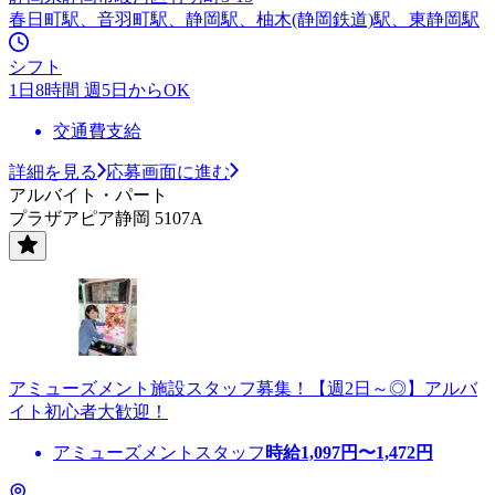
春日町駅、音羽町駅、静岡駅、柚木(静岡鉄道)駅、東静岡駅
シフト
1日8時間 週5日からOK
交通費支給
詳細を見る
応募画面に進む
アルバイト・パート
プラザアピア静岡 5107A
アミューズメント施設スタッフ募集！【週2日～◎】アルバ
イト初心者大歓迎！
アミューズメントスタッフ
時給
1,097
円〜
1,472
円