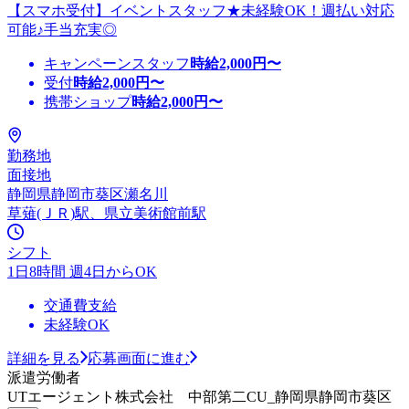
【スマホ受付】イベントスタッフ★未経験OK！週払い対応
可能♪手当充実◎
キャンペーンスタッフ
時給
2,000
円〜
受付
時給
2,000
円〜
携帯ショップ
時給
2,000
円〜
勤務地
面接地
静岡県静岡市葵区瀬名川
草薙(ＪＲ)駅、県立美術館前駅
シフト
1日8時間 週4日からOK
交通費支給
未経験OK
詳細を見る
応募画面に進む
派遣労働者
UTエージェント株式会社 中部第二CU_静岡県静岡市葵区