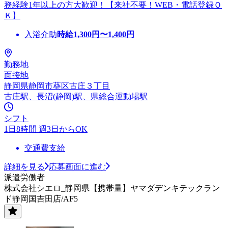
務経験1年以上の方大歓迎！【来社不要！WEB・電話登録Ｏ
Ｋ】
入浴介助
時給
1,300
円〜
1,400
円
勤務地
面接地
静岡県静岡市葵区古庄３丁目
古庄駅、長沼(静岡)駅、県総合運動場駅
シフト
1日8時間 週3日からOK
交通費支給
詳細を見る
応募画面に進む
派遣労働者
株式会社シエロ_静岡県【携帯量】ヤマダデンキテックラン
ド静岡国吉田店/AF5