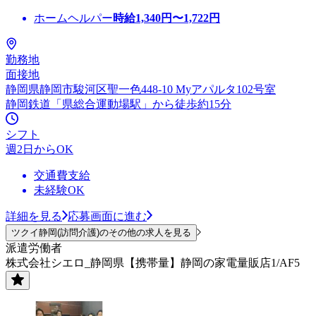
ホームヘルパー
時給
1,340
円〜
1,722
円
勤務地
面接地
静岡県静岡市駿河区聖一色448-10 Myアパルタ102号室
静岡鉄道「県総合運動場駅」から徒歩約15分
シフト
週2日からOK
交通費支給
未経験OK
詳細を見る
応募画面に進む
ツクイ静岡(訪問介護)のその他の求人を見る
派遣労働者
株式会社シエロ_静岡県【携帯量】静岡の家電量販店1/AF5