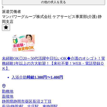
の他の求人を見る
派遣労働者
マンパワーグループ株式会社 ケアサービス事業部(介護) 静
岡支店
未経験OK◎20～50代活躍中日払いOK◆介護のオシゴト！実
務経験1年以上の方大歓迎！【来社不要！WEB・電話登録Ｏ
Ｋ】
入浴介助
時給
1,300
円〜
1,400
円
勤務地
面接地
静岡県静岡市葵区長沼２丁目
長沼(静岡)駅、古庄駅、東静岡駅