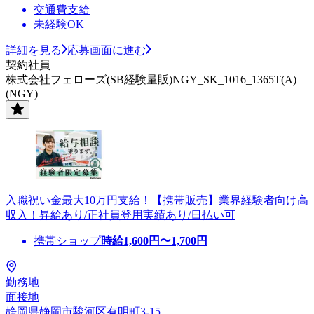
交通費支給
未経験OK
詳細を見る
応募画面に進む
契約社員
株式会社フェローズ(SB経験量販)NGY_SK_1016_1365T(A)
(NGY)
入職祝い金最大10万円支給！【携帯販売】業界経験者向け高
収入！昇給あり/正社員登用実績あり/日払い可
携帯ショップ
時給
1,600
円〜
1,700
円
勤務地
面接地
静岡県静岡市駿河区有明町3-15