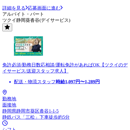
詳細を見る
応募画面に進む
アルバイト・パート
ツクイ静岡葵沓谷(デイサービス)
免許必須/勤務日数応相談/運転免許があればOK【ツクイのデ
イサービス/送迎スタッフ求人】
配送・物流スタッフ
時給
1,097
円〜
1,289
円
勤務地
面接地
静岡県静岡市葵区沓谷1-1-5
静鉄バス「三松」下車徒歩約5分
シフト