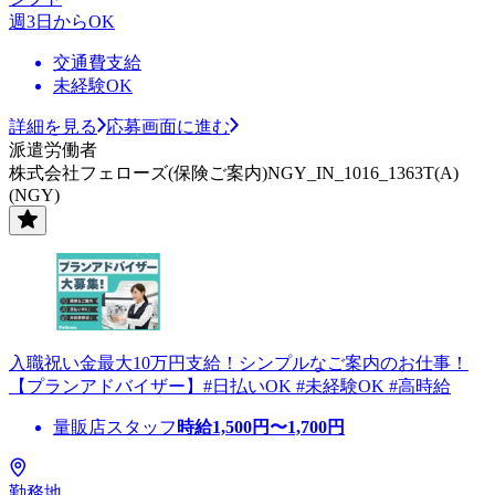
週3日からOK
交通費支給
未経験OK
詳細を見る
応募画面に進む
派遣労働者
株式会社フェローズ(保険ご案内)NGY_IN_1016_1363T(A)
(NGY)
入職祝い金最大10万円支給！シンプルなご案内のお仕事！
【プランアドバイザー】#日払いOK #未経験OK #高時給
量販店スタッフ
時給
1,500
円〜
1,700
円
勤務地