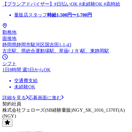
【プランアドバイザー】#日払いOK #未経験OK #高時給
量販店スタッフ
時給
1,500
円〜
1,700
円
勤務地
面接地
静岡県静岡市駿河区国吉田1-1-43
古庄駅、県総合運動場駅、草薙(ＪＲ)駅、東静岡駅
シフト
1日8時間 週5日からOK
交通費支給
未経験OK
詳細を見る
応募画面に進む
契約社員
株式会社フェローズ(SB経験量販)NGY_SK_1016_1370T(A)
(NGY)