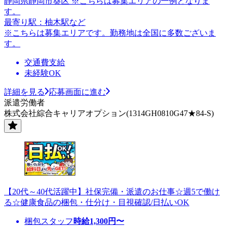
静岡県静岡市葵区 ※こちらは募集エリアの一例となりま
す。
最寄り駅：柚木駅など
※こちらは募集エリアです。勤務地は全国に多数ございま
す。
交通費支給
未経験OK
詳細を見る
応募画面に進む
派遣労働者
株式会社綜合キャリアオプション(1314GH0810G47★84-S)
【20代～40代活躍中】社保完備・派遣のお仕事☆週5で働け
る☆健康食品の梱包・仕分け・目視確認/日払いOK
梱包スタッフ
時給
1,300
円〜