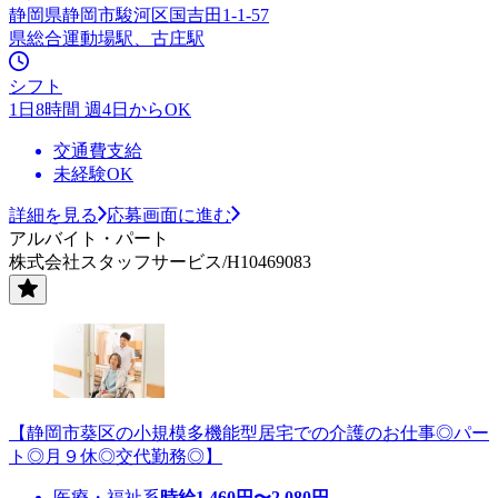
静岡県静岡市駿河区国吉田1-1-57
県総合運動場駅、古庄駅
シフト
1日8時間 週4日からOK
交通費支給
未経験OK
詳細を見る
応募画面に進む
アルバイト・パート
株式会社スタッフサービス/H10469083
【静岡市葵区の小規模多機能型居宅での介護のお仕事◎パー
ト◎月９休◎交代勤務◎】
医療・福祉系
時給
1,460
円〜
2,080
円