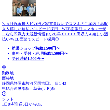
＼入社祝金最大10万円／家電量販店でスマホのご案内！高収
入＆嬉しい週払い/スピード採用・WEB面談◎スマホユーザ
ーなら即戦力★最新情報もいち早くGET！高収入＆嬉しい週
払い/WEB面談でスピード採用◎
携帯ショップ
時給
1,500
円〜
事務・受付・経理
時給
1,500
円〜
受付
時給
1,500
円〜
勤務地
面接地
静岡県静岡市駿河区国吉田1丁目1-43
県総合運動場駅、草薙(ＪＲ)駅
シフト
1日8時間 週5日からOK