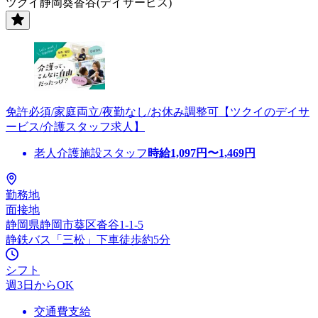
ツクイ静岡葵沓谷(デイサービス)
免許必須/家庭両立/夜勤なし/お休み調整可【ツクイのデイサ
ービス/介護スタッフ求人】
老人介護施設スタッフ
時給
1,097
円〜
1,469
円
勤務地
面接地
静岡県静岡市葵区沓谷1-1-5
静鉄バス「三松」下車徒歩約5分
シフト
週3日からOK
交通費支給