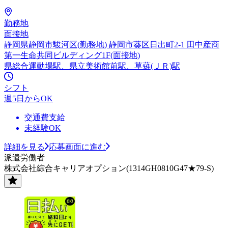
勤務地
面接地
静岡県静岡市駿河区(勤務地) 静岡市葵区日出町2-1 田中産商
第一生命共同ビルディング1F(面接地)
県総合運動場駅、県立美術館前駅、草薙(ＪＲ)駅
シフト
週5日からOK
交通費支給
未経験OK
詳細を見る
応募画面に進む
派遣労働者
株式会社綜合キャリアオプション(1314GH0810G47★79-S)