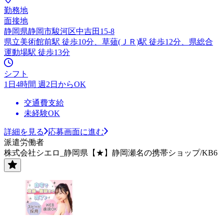
勤務地
面接地
静岡県静岡市駿河区中吉田15-8
県立美術館前駅 徒歩10分、草薙(ＪＲ)駅 徒歩12分、県総合
運動場駅 徒歩13分
シフト
1日4時間 週2日からOK
交通費支給
未経験OK
詳細を見る
応募画面に進む
派遣労働者
株式会社シエロ_静岡県【★】静岡瀬名の携帯ショップ/KB6