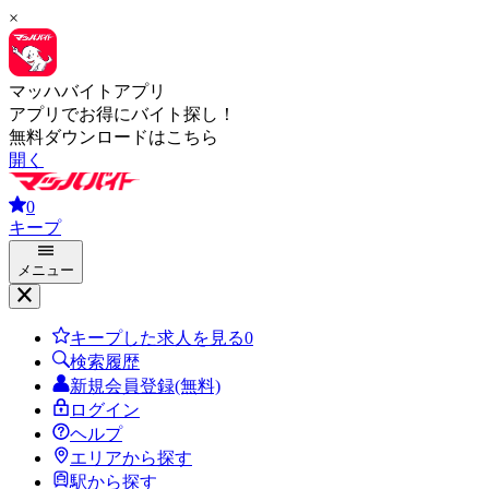
×
マッハバイトアプリ
アプリでお得にバイト探し！
無料ダウンロードはこちら
開く
0
キープ
メニュー
キープした求人を見る
0
検索履歴
新規会員登録(無料)
ログイン
ヘルプ
エリアから探す
駅から探す