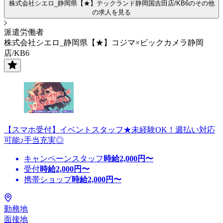
株式会社シエロ_静岡県【★】テックランド静岡国吉田店/KB6のその他
の求人を見る
派遣労働者
株式会社シエロ_静岡県【★】コジマ×ビックカメラ静岡
店/KB6
【スマホ受付】イベントスタッフ★未経験OK！週払い対応
可能♪手当充実◎
キャンペーンスタッフ
時給
2,000
円〜
受付
時給
2,000
円〜
携帯ショップ
時給
2,000
円〜
勤務地
面接地