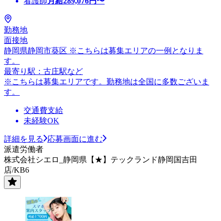
看護師
月給
289,076
円〜
勤務地
面接地
静岡県静岡市葵区 ※こちらは募集エリアの一例となりま
す。
最寄り駅：古庄駅など
※こちらは募集エリアです。勤務地は全国に多数ございま
す。
交通費支給
未経験OK
詳細を見る
応募画面に進む
派遣労働者
株式会社シエロ_静岡県【★】テックランド静岡国吉田
店/KB6