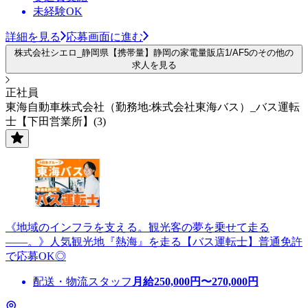
未経験OK
詳細を見る
応募画面に進む
株式会社シエロ_静岡県【携帯量】静岡の家電量販店1/AF5のその他の
求人を見る
正社員
東海自動車株式会社（勤務地:株式会社東海バス）_バス運転
士【下田営業所】(3)
《地域のインフラを支える。観光客の夢を乗せて走る
――。》人気観光地『熱海』を走る【バス運転士】普通免許
で応募OK◎
配送・物流スタッフ
月給
250,000
円〜
270,000
円