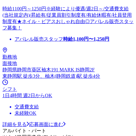
時給1100円～1250円※経験により優遇/週2日～/交通費支給
(当社規定内)/昇給有/従業員割引制度有/有給休暇有/社員登用
制度有★ネイル・ピアスおしゃれ自由◎アパレル販売スタッ
フ募集！
アパレル販売スタッフ
時給
1,100
円〜
1,250
円
勤務地
面接地
静岡県静岡市葵区袖木191 MARK IS静岡2F
東静岡駅 徒歩3分、柚木(静岡鉄道)駅 徒歩4分
シフト
1日4時間 週2日からOK
交通費支給
未経験OK
詳細を見る
応募画面に進む
アルバイト・パート