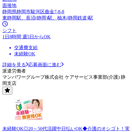
面接地
静岡県静岡市駿河区曲金7-8-8
東静岡駅、長沼(静岡)駅、柚木(静岡鉄道)駅
シフト
1日8時間 週5日からOK
交通費支給
未経験OK
詳細を見る
応募画面に進む
派遣労働者
マンパワーグループ株式会社 ケアサービス事業部(介護) 静
岡支店
未経験OK◎20～50代活躍中日払いOK◆介護のオシゴト！実