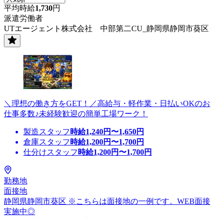
平均時給
1,730
円
派遣労働者
UTエージェント株式会社 中部第二CU_静岡県静岡市葵区
＼理想の働き方をGET！／高給与・軽作業・日払いOKのお
仕事多数♪未経験歓迎の簡単工場ワーク！
製造スタッフ
時給
1,240
円〜
1,650
円
倉庫スタッフ
時給
1,200
円〜
1,700
円
仕分けスタッフ
時給
1,200
円〜
1,700
円
勤務地
面接地
静岡県静岡市葵区 ※こちらは面接地の一例です。WEB面接
実施中◎