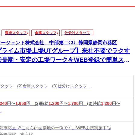
製造スタッフ
倉庫スタッフ
仕分けスタッフ
エージェント株式会社 中部第二CU_静岡県静岡市葵区
プライム市場上場UTグループ】来社不要でラクす
◎長期・安定の工場ワークをWEB登録で簡単スタ
ト！
造スタッフ (2)倉庫スタッフ (3)仕分けスタッフ
,240
円〜
1,650
円
(2)時給
1,200
円〜
1,700
円
(3)時給
1,200
円〜
岡市葵区 ※こちらは面接地の一例です。WEB面接実施中◎
新静岡駅、古庄駅