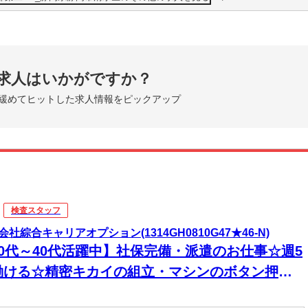
求人はいかがですか？
緩めてヒットした求人情報をピックアップ
検査スタッフ
会社綜合キャリアオプション(1314GH0810G47★46-N)
20代～40代活躍中】社保完備・派遣のお仕事☆週5
働ける☆精密キカイの組立・マシンのボタン押し/
払いOK