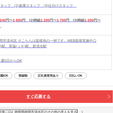
造スタッフ (2)倉庫スタッフ (3)仕分けスタッフ
,240
円〜
1,650
円
(2)時給
1,200
円〜
1,700
円
(3)時給
1,200
円〜
岡市清水区 ※こちらは面接地の一例です。WEB面接実施中◎
岡)駅、草薙(ＪＲ)駅、新清水駅
 週5日からOK
勤OK
登録制
正社員登用あり
日払いOK
すぐ応募する
部第二CU_静岡県静岡市清水区のその他の求人を見る