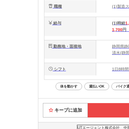
職種
(1)製
給与
(1)時給
1
1,700
円
勤務地・面接地
静岡県静
清水(静
シフト
1日8時間
体を動かす
週払いOK
バイク通
キープに追加
UTエージェント株式会社 中