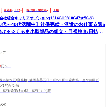
草薙駅(ＪＲ)
軽作業・製造系
工場
会社綜合キャリアオプション(1314GH0810G47★50-N)
20代～40代活躍中】社保完備・派遣のお仕事☆週5
働ける☆くるま小型部品の組立・目視検査/日払い
タッフ
0
円〜
岡市清水区(勤務地) 静岡市葵区日出町2-1 田中産商第一生命共同ビ
1F(面接地)
、草薙(静岡鉄道)駅、草薙(ＪＲ)駅
らOK