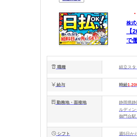
株式
【
で
OK
職種
組立ス
給与
時給
1,20
勤務地・面接地
静岡県静
ルディング
御門台駅
シフト
週5日か