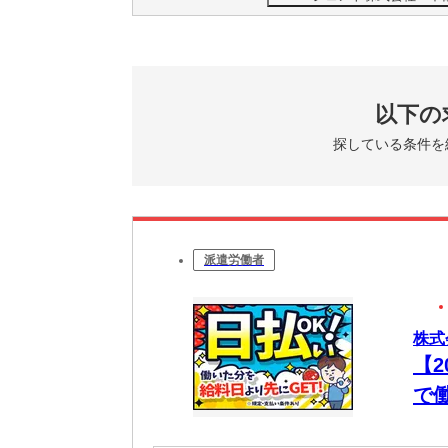
以下の
探している条件を
派遣労働者
株式
【
で
日