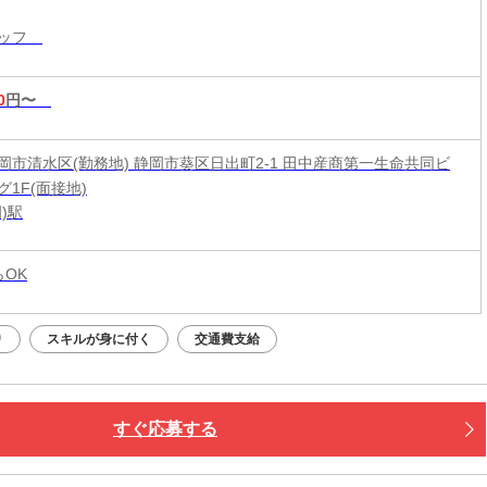
タッフ
0
円〜
岡市清水区(勤務地) 静岡市葵区日出町2-1 田中産商第一生命共同ビ
1F(面接地)
)駅
らOK
り
スキルが身に付く
交通費支給
すぐ応募する