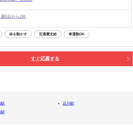
 週5日からOK
体を動かす
交通費支給
車通勤OK
すぐ応募する
崎駅
品川駅
橋駅