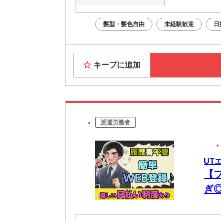
髪型・髪色自由
未経験歓迎
日
キープに追加
派遣労働者
UT
【
ぎ
ー