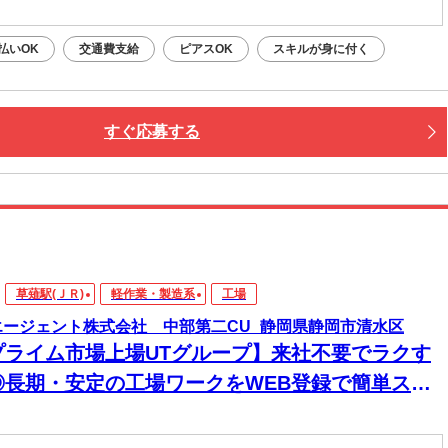
払いOK
交通費支給
ピアスOK
スキルが身に付く
すぐ応募する
草薙駅(ＪＲ)
軽作業・製造系
工場
エージェント株式会社 中部第二CU_静岡県静岡市清水区
プライム市場上場UTグループ】来社不要でラクす
◎長期・安定の工場ワークをWEB登録で簡単スタ
ト！