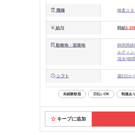
職種
検査ス
給与
時給
1,20
勤務地・面接地
静岡県静
ルディング
清水(静岡
シフト
週5日か
未経験歓迎
日払いOK
制服あ
キープに追加