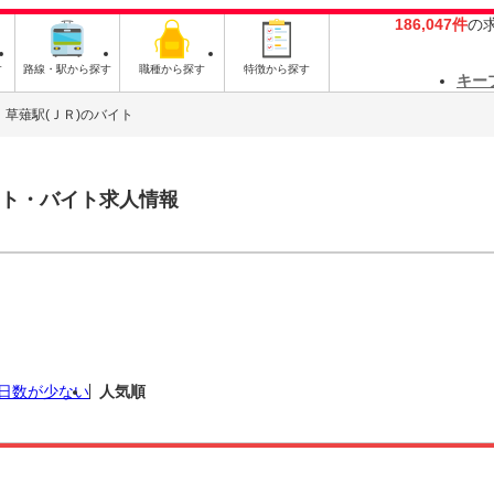
186,047件
の
す
路線・駅から探す
職種から探す
特徴から探す
キー
草薙駅(ＪＲ)のバイト
ト・バイト求人情報
日数が少ない
人気順