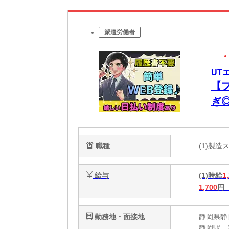
派遣労働者
UT
【
ぎ
ー
職種
(1)製
給与
(1)時給
1
1,700
円
勤務地・面接地
静岡県静
静岡駅、