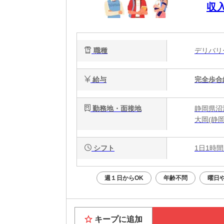
収
職種
デリバ
給与
完全歩合
勤務地・面接地
静岡県沼
大岡(静
シフト
1日1時間
週１日からOK
年齢不問
曜日
キープに追加