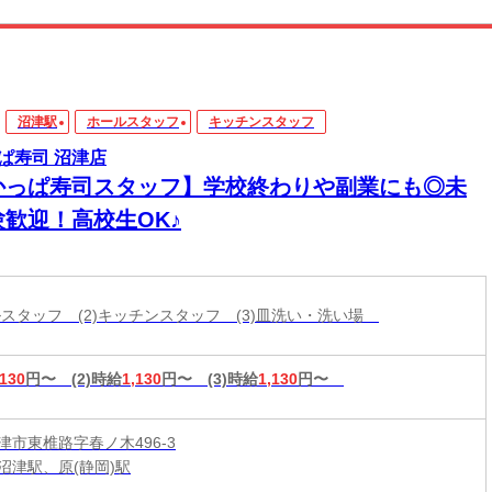
沼津駅
ホールスタッフ
キッチンスタッフ
ぱ寿司 沼津店
かっぱ寿司スタッフ】学校終わりや副業にも◎未
験歓迎！高校生OK♪
ールスタッフ (2)キッチンスタッフ (3)皿洗い・洗い場
,130
円〜
(2)時給
1,130
円〜
(3)時給
1,130
円〜
津市東椎路字春ノ木496-3
沼津駅、原(静岡)駅