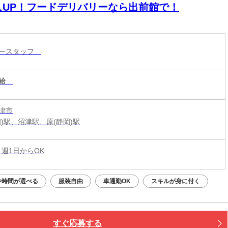
入UP！フードデリバリーなら出前館で！
リースタッフ
給
津市
岡)駅、沼津駅、原(静岡)駅
 週1日からOK
や時間が選べる
服装自由
車通勤OK
スキルが身に付く
すぐ応募する