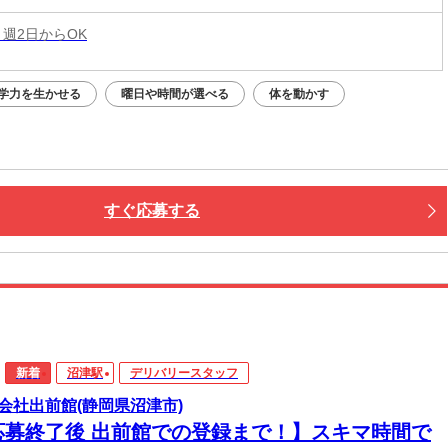
 週2日からOK
学力を生かせる
曜日や時間が選べる
体を動かす
すぐ応募する
新着
沼津駅
デリバリースタッフ
会社出前館(静岡県沼津市)
応募終了後 出前館での登録まで！】スキマ時間で