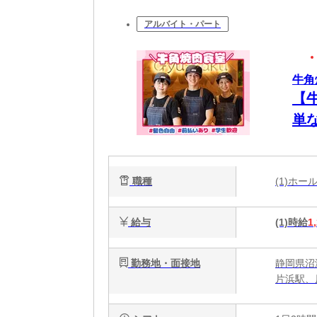
アルバイト・パート
牛角
【
単
彡
職種
(1)ホ
給与
(1)時給
1
勤務地・面接地
静岡県沼
片浜駅、