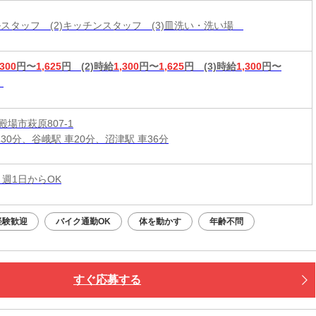
ールスタッフ (2)キッチンスタッフ (3)皿洗い・洗い場
,300
円〜
1,625
円
(2)時給
1,300
円〜
1,625
円
(3)時給
1,300
円〜
場市萩原807-1
30分、谷峨駅 車20分、沼津駅 車36分
 週1日からOK
経験歓迎
バイク通勤OK
体を動かす
年齢不問
すぐ応募する