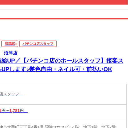
沼津駅
パチンコ店スタッフ
 沼津店
時給UP／【パチンコ店のホールスタッフ】接客ス
ルUPします♪髪色自由・ネイル可・前払いOK
コ店スタッフ
5
円〜
1,781
円
津市大手町三丁目4番1号 沼津サウスビル1階、地下1階、地下2階