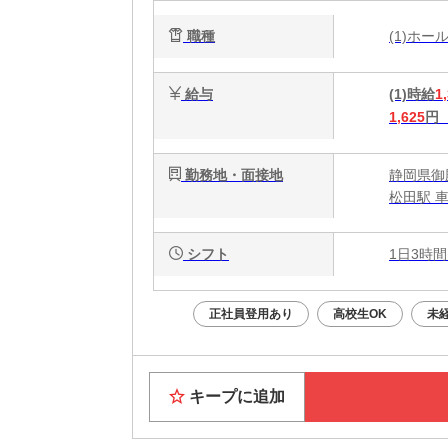
職種
(1)ホ
給与
(1)時給
1
1,625
円
勤務地・面接地
静岡県御殿
松田駅 車
シフト
1日3時間
正社員登用あり
高校生OK
未
キープに追加