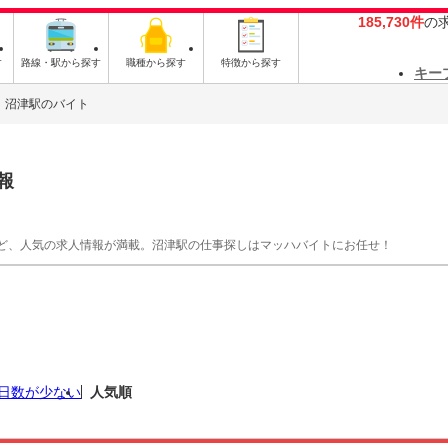
185,730件
の
す
路線・駅から探す
職種から探す
特徴から探す
キー
沼津駅のバイト
報
ど、人気の求人情報が満載。沼津駅の仕事探しはマッハバイトにお任せ！
日数が少ない
人気順