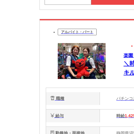
アルバイト・パート
楽園
＼
キ
職種
パチン
給与
時給
1,42
勤務地・面接地
静岡県沼