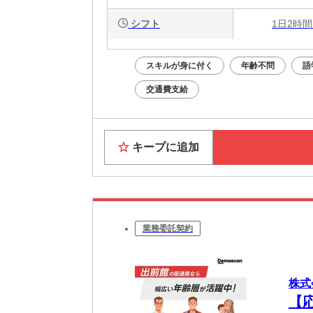
シフト
1日2時間
スキルが身に付く
年齢不問
語
交通費支給
キープに追加
業務委託契約
株式
【