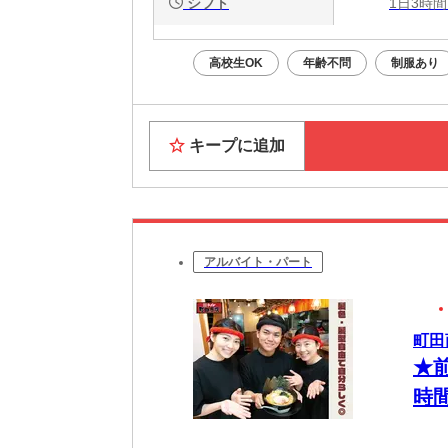
シフト
1日3時間
高校生OK
年齢不問
制服あり
キープに追加
アルバイト・パート
町田
★
時
フ