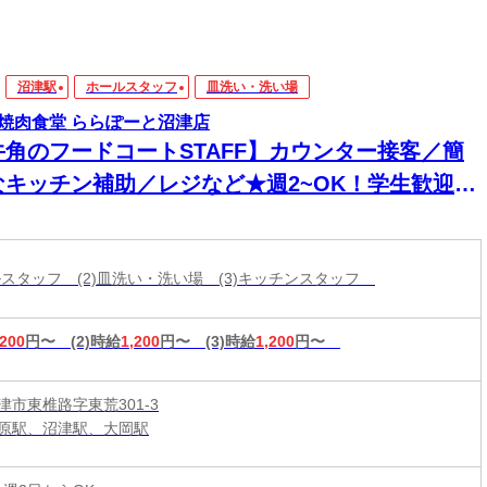
沼津駅
ホールスタッフ
皿洗い・洗い場
焼肉食堂 ららぽーと沼津店
牛角のフードコートSTAFF】カウンター接客／簡
なキッチン補助／レジなど★週2~OK！学生歓迎☆
ールスタッフ (2)皿洗い・洗い場 (3)キッチンスタッフ
,200
円〜
(2)時給
1,200
円〜
(3)時給
1,200
円〜
津市東椎路字東荒301-3
原駅、沼津駅、大岡駅