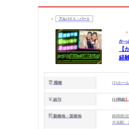
アルバイト・パート
かっ
【
経
職種
(1)ホ
給与
(1)時給
1
勤務地・面接地
静岡県沼
片浜駅、