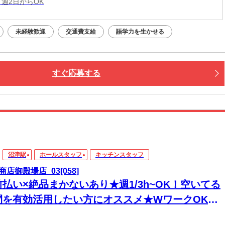
 週2日からOK
未経験歓迎
交通費支給
語学力を生かせる
すぐ応募する
沼津駅
ホールスタッフ
キッチンスタッフ
商店御殿場店_03[058]
前払い×絶品まかないあり★週1/3h~OK！空いてる
間を有効活用したい方にオススメ★WワークOK！
リーターさん活躍中◎