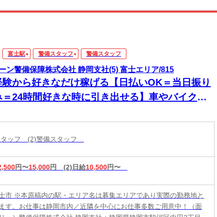
富士駅
警備スタッフ
警備スタッフ
ーン警備保障株式会社 静岡支社(5) 富士エリア/815
経験から好きなだけ稼げる【日払いOK＝当日振り
み＝24時間好きな時に引き出せる】車やバイク通
もOK！ガソリン代全額支給！無償で原付貸出も
！しっかりお休みもとりながら毎月30万円以上稼
備スタッフ (2)警備スタッフ
ことも可
2,500
円〜
15,000
円
(2)日給
10,500
円〜
士市 ※本原稿内の駅・エリア名は募集エリアであり実際の勤務地と
ます。お仕事は静岡市内／近隣を中心にお仕事多数ご用意中！（面