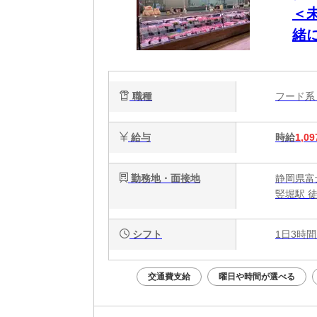
＜
緒
職種
フード
給与
時給
1,09
勤務地・面接地
静岡県富
竪堀駅 徒
シフト
1日3時間
交通費支給
曜日や時間が選べる