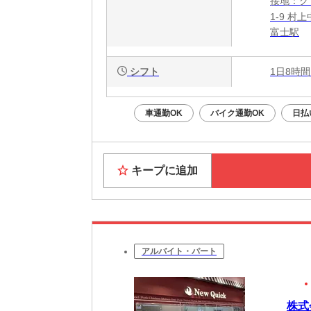
接地：グ
1-9 村
富士駅
シフト
1日8時間
車通勤OK
バイク通勤OK
日払
キープに追加
アルバイト・パート
株式