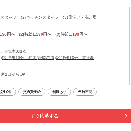
ールスタッフ (2)キッチンスタッフ (3)皿洗い・洗い場
,130
円〜
(2)時給
1,130
円〜
(3)時給
1,130
円〜
市柚木391-5
)駅 徒歩13分、柚木(静岡鉄道)駅 徒歩16分、富士駅
 週2日からOK
校生OK
交通費支給
制服あり
年齢不問
すぐ応募する