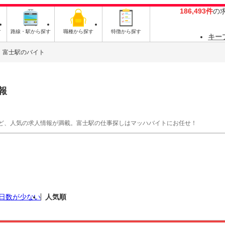
186,493件
の
す
路線・駅から探す
職種から探す
特徴から探す
キー
富士駅のバイト
報
ど、人気の求人情報が満載。富士駅の仕事探しはマッハバイトにお任せ！
日数が少ない
人気順