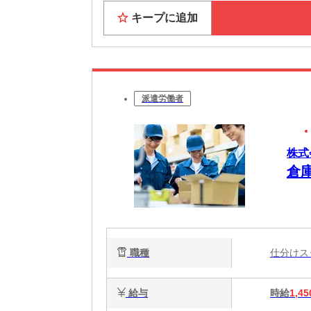
キープに追加
派遣労働者
株式
倉
職種
仕分け
給与
時給
1,45