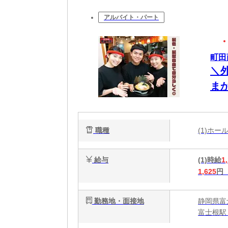
アルバイト・パート
町田
＼
ま
み
職種
(1)ホ
給与
(1)時給
1
1,625
円
勤務地・面接地
静岡県富士
富士根駅 