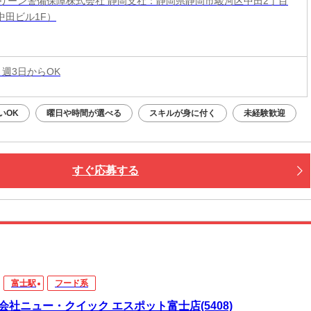
リーン警備保障株式会社 静岡支社：静岡県静岡市駿河区中田2丁目
上中田ビル1F）
 週3日からOK
いOK
曜日や時間が選べる
スキルが身に付く
未経験歓迎
すぐ応募する
富士駅
フード系
会社ニュー・クイック エスポット富士店(5408)