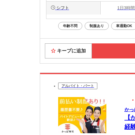
シフト
1日3時間
年齢不問
制服あり
車通勤OK
キープに追加
アルバイト・パート
かっ
【
経