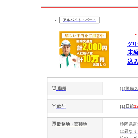
アルバイト・パート
グリ
未
込
勤
可
職種
(1)警
ぐ
給与
(1)日給
1
勤務地・面接地
静岡県富
は異なり