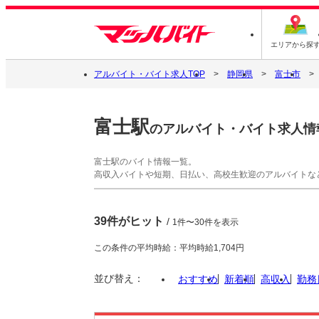
エリアから探
アルバイト・バイト求人TOP
静岡県
富士市
富士駅
のアルバイト・バイト求人情
富士駅のバイト情報一覧。
高収入バイトや短期、日払い、高校生歓迎のアルバイトな
39件がヒット
/
1件〜30件を表示
この条件の平均時給：平均時給1,704円
並び替え：
おすすめ
新着順
高収入
勤務