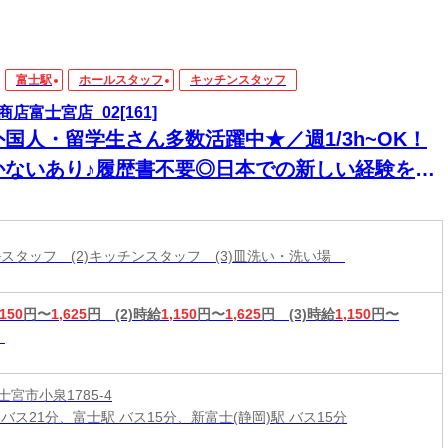
富士駅
ホールスタッフ
キッチンスタッフ
商店富士宮店_02[161]
外国人・留学生さん多数活躍中★／週1/3h~OK！
かないあり♪履歴書不要◎日本での新しい経験を積
ながら、楽しく働きませんか？★
ールスタッフ (2)キッチンスタッフ (3)皿洗い・洗い場
,150
円〜
1,625
円
(2)時給
1,150
円〜
1,625
円
(3)時給
1,150
円〜
宮市小泉1785-4
バス21分、富士駅 バス15分、新富士(静岡)駅 バス15分