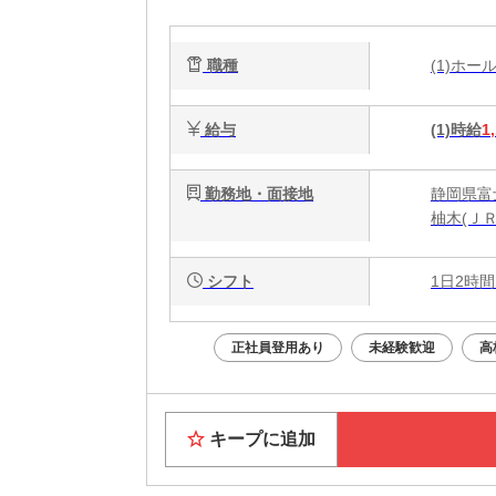
職種
(1)ホ
給与
(1)時給
1
勤務地・面接地
静岡県富士
柚木(ＪＲ
シフト
1日2時間
正社員登用あり
未経験歓迎
高
キープに追加