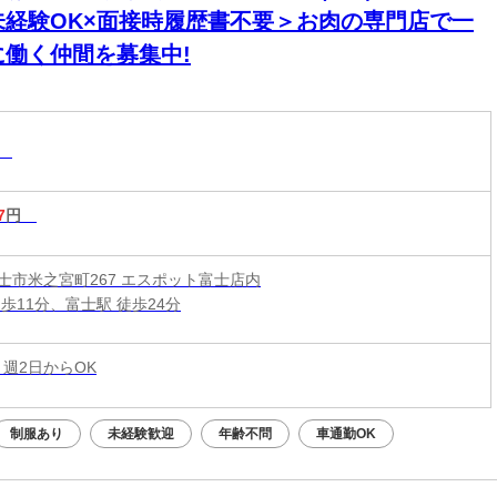
未経験OK×面接時履歴書不要＞お肉の専門店で一
に働く仲間を募集中!
系
7
円
士市米之宮町267 エスポット富士店内
歩11分、富士駅 徒歩24分
 週2日からOK
制服あり
未経験歓迎
年齢不問
車通勤OK