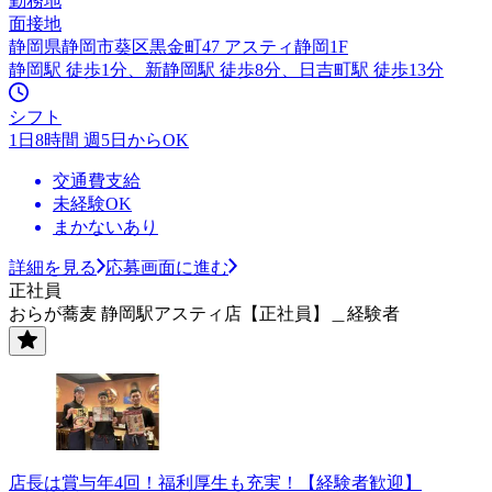
勤務地
面接地
静岡県静岡市葵区黒金町47 アスティ静岡1F
静岡駅 徒歩1分、新静岡駅 徒歩8分、日吉町駅 徒歩13分
シフト
1日8時間 週5日からOK
交通費支給
未経験OK
まかないあり
詳細を見る
応募画面に進む
正社員
おらが蕎麦 静岡駅アスティ店【正社員】＿経験者
店長は賞与年4回！福利厚生も充実！【経験者歓迎】