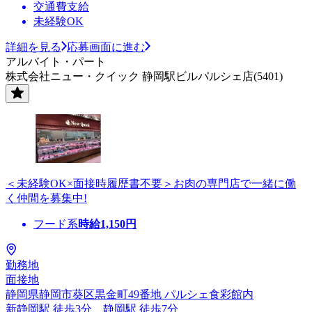
交通費支給
未経験OK
詳細を見る
応募画面に進む
アルバイト・パート
株式会社ニュー・クイック 静岡駅ビルパルシェ店(5401)
＜未経験OK×面接時履歴書不要＞お肉の専門店で一緒に働
く仲間を募集中!
フード系
時給
1,150
円
勤務地
面接地
静岡県静岡市葵区黒金町49番地 パルシェ食彩館内
新静岡駅 徒歩3分、静岡駅 徒歩7分