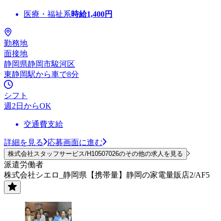
医療・福祉系
時給
1,400
円
勤務地
面接地
静岡県静岡市駿河区
東静岡駅から車で8分
シフト
週2日からOK
交通費支給
詳細を見る
応募画面に進む
株式会社スタッフサービス/H10507026のその他の求人を見る
派遣労働者
株式会社シエロ_静岡県【携帯量】静岡の家電量販店2/AF5