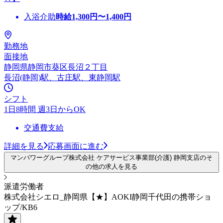
入浴介助
時給
1,300
円〜
1,400
円
勤務地
面接地
静岡県静岡市葵区長沼２丁目
長沼(静岡)駅、古庄駅、東静岡駅
シフト
1日8時間 週3日からOK
交通費支給
詳細を見る
応募画面に進む
マンパワーグループ株式会社 ケアサービス事業部(介護) 静岡支店のそ
の他の求人を見る
派遣労働者
株式会社シエロ_静岡県【★】AOKI静岡千代田の携帯ショ
ップ/KB6