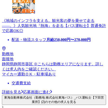
《地域のインフラを支える。観光客の夢を乗せて走る
――。》人気観光地『熱海』を走る【バス運転士】普通免許
で応募OK◎
配送・物流スタッフ
月給
250,000
円〜
270,000
円
勤務地
面接地
静岡県静岡市葵区 ※こちらは勤務エリアになります。詳し
くは求人内をご確認ください。
マイカー通勤ＯＫ・駐車場あり
交通費支給
詳細を見る
応募画面に進む
東海自動車株式会社（勤務地:株式会社東海バス）_バス運転士【下田営
業所】(2)のその他の求人を見る