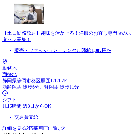
【土日勤務歓迎】趣味を活かせる！洋服のお直し専門店のス
タッフ募集！
販売・ファッション・レンタル
時給
1,097
円〜
勤務地
面接地
静岡県静岡市葵区鷹匠1-1-1 2F
新静岡駅 徒歩6分、静岡駅 徒歩11分
シフト
1日6時間 週3日からOK
交通費支給
詳細を見る
応募画面に進む