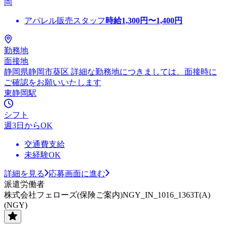
岡
アパレル販売スタッフ
時給
1,300
円〜
1,400
円
勤務地
面接地
静岡県静岡市葵区 詳細な勤務地につきましては、面接時に
ご確認をお願いいたします
東静岡駅
シフト
週3日からOK
交通費支給
未経験OK
詳細を見る
応募画面に進む
派遣労働者
株式会社フェローズ(保険ご案内)NGY_IN_1016_1363T(A)
(NGY)