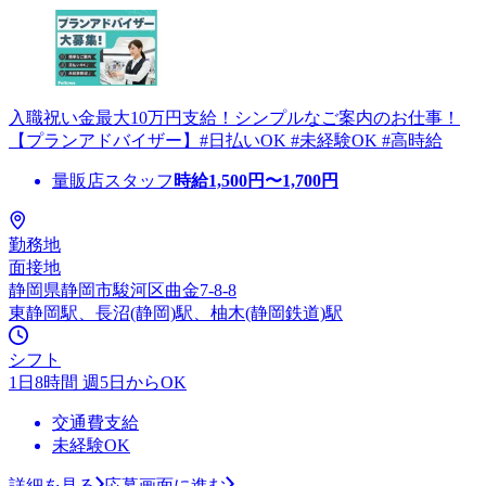
入職祝い金最大10万円支給！シンプルなご案内のお仕事！
【プランアドバイザー】#日払いOK #未経験OK #高時給
量販店スタッフ
時給
1,500
円〜
1,700
円
勤務地
面接地
静岡県静岡市駿河区曲金7-8-8
東静岡駅、長沼(静岡)駅、柚木(静岡鉄道)駅
シフト
1日8時間 週5日からOK
交通費支給
未経験OK
詳細を見る
応募画面に進む