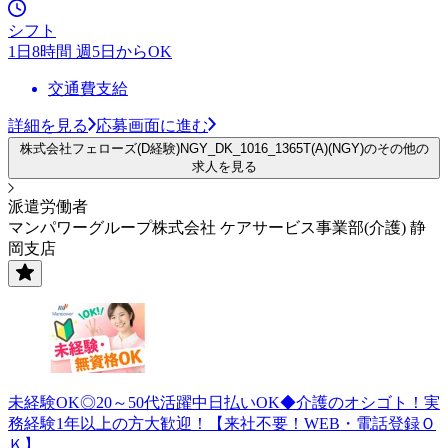
シフト
1日8時間 週5日からOK
交通費支給
詳細を見る
応募画面に進む
株式会社フェローズ(D経験)NGY_DK_1016_1365T(A)(NGY)のその他の
求人を見る
派遣労働者
マンパワーグループ株式会社 ケアサービス事業部(介護) 静
岡支店
未経験OK◎20～50代活躍中日払いOK◆介護のオシゴト！実
務経験1年以上の方大歓迎！【来社不要！WEB・電話登録Ｏ
Ｋ】