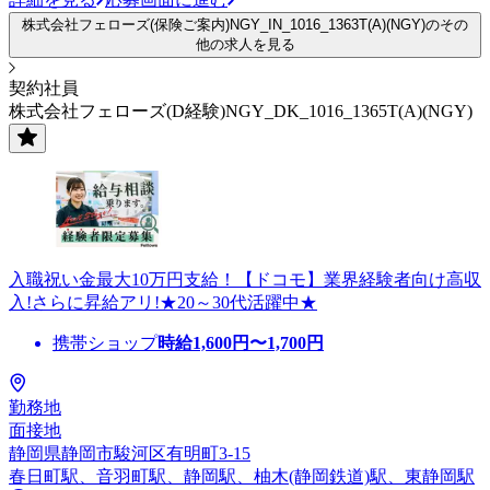
株式会社フェローズ(保険ご案内)NGY_IN_1016_1363T(A)(NGY)のその
他の求人を見る
契約社員
株式会社フェローズ(D経験)NGY_DK_1016_1365T(A)(NGY)
入職祝い金最大10万円支給！【ドコモ】業界経験者向け高収
入!さらに昇給アリ!★20～30代活躍中★
携帯ショップ
時給
1,600
円〜
1,700
円
勤務地
面接地
静岡県静岡市駿河区有明町3-15
春日町駅、音羽町駅、静岡駅、柚木(静岡鉄道)駅、東静岡駅