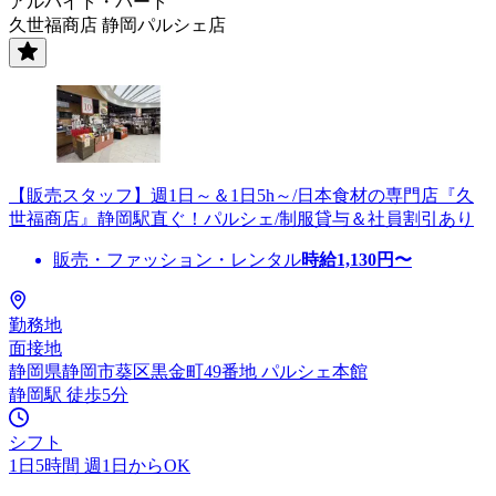
アルバイト・パート
久世福商店 静岡パルシェ店
【販売スタッフ】週1日～＆1日5h～/日本食材の専門店『久
世福商店』静岡駅直ぐ！パルシェ/制服貸与＆社員割引あり
販売・ファッション・レンタル
時給
1,130
円〜
勤務地
面接地
静岡県静岡市葵区黒金町49番地 パルシェ本館
静岡駅 徒歩5分
シフト
1日5時間 週1日からOK