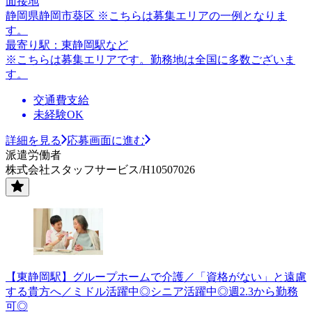
面接地
静岡県静岡市葵区 ※こちらは募集エリアの一例となりま
す。
最寄り駅：東静岡駅など
※こちらは募集エリアです。勤務地は全国に多数ございま
す。
交通費支給
未経験OK
詳細を見る
応募画面に進む
派遣労働者
株式会社スタッフサービス/H10507026
【東静岡駅】グループホームで介護／「資格がない」と遠慮
する貴方へ／ミドル活躍中◎シニア活躍中◎週2.3から勤務
可◎