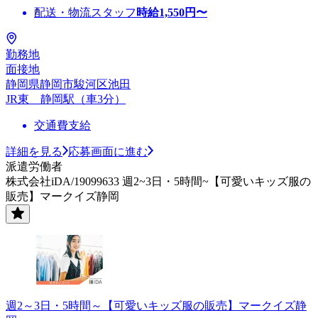
配送・物流スタッフ
時給
1,550
円〜
勤務地
面接地
静岡県静岡市駿河区池田
JR東 静岡駅（車3分）
交通費支給
詳細を見る
応募画面に進む
派遣労働者
株式会社iDA/19099633 週2~3日・5時間~【可愛いキッズ服の
販売】マークイズ静岡
週2～3日・5時間～【可愛いキッズ服の販売】マークイズ静