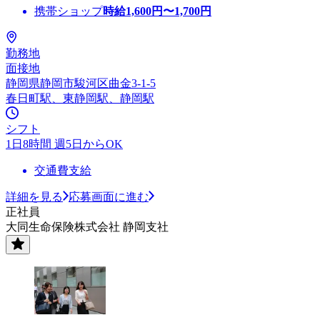
携帯ショップ
時給
1,600
円〜
1,700
円
勤務地
面接地
静岡県静岡市駿河区曲金3-1-5
春日町駅、東静岡駅、静岡駅
シフト
1日8時間 週5日からOK
交通費支給
詳細を見る
応募画面に進む
正社員
大同生命保険株式会社 静岡支社