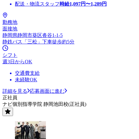
配送・物流スタッフ
時給
1,097
円〜
1,289
円
勤務地
面接地
静岡県静岡市葵区沓谷1-1-5
静鉄バス「三松」下車徒歩約5分
シフト
週3日からOK
交通費支給
未経験OK
詳細を見る
応募画面に進む
正社員
ナビ個別指導学院 静岡池田校(正社員)