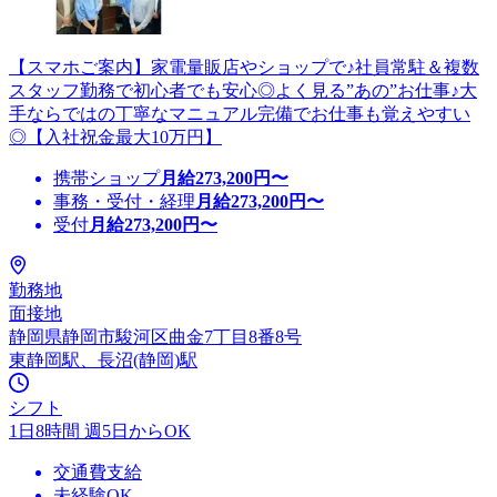
【スマホご案内】家電量販店やショップで♪社員常駐＆複数
スタッフ勤務で初心者でも安心◎よく見る”あの”お仕事♪大
手ならではの丁寧なマニュアル完備でお仕事も覚えやすい
◎【入社祝金最大10万円】
携帯ショップ
月給
273,200
円〜
事務・受付・経理
月給
273,200
円〜
受付
月給
273,200
円〜
勤務地
面接地
静岡県静岡市駿河区曲金7丁目8番8号
東静岡駅、長沼(静岡)駅
シフト
1日8時間 週5日からOK
交通費支給
未経験OK