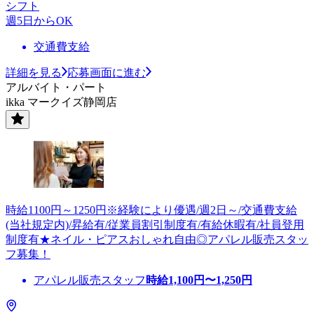
シフト
週5日からOK
交通費支給
詳細を見る
応募画面に進む
アルバイト・パート
ikka マークイズ静岡店
時給1100円～1250円※経験により優遇/週2日～/交通費支給
(当社規定内)/昇給有/従業員割引制度有/有給休暇有/社員登用
制度有★ネイル・ピアスおしゃれ自由◎アパレル販売スタッ
フ募集！
アパレル販売スタッフ
時給
1,100
円〜
1,250
円