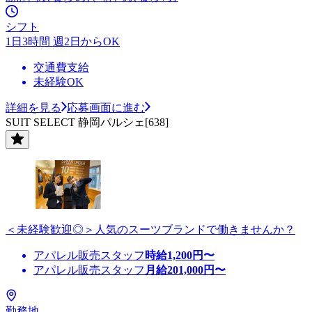
シフト
1日3時間 週2日からOK
交通費支給
未経験OK
詳細を見る
応募画面に進む
SUIT SELECT 静岡パルシェ[638]
＜未経験歓迎◎＞人気のスーツブランドで働きませんか？
アパレル販売スタッフ
時給
1,200
円〜
アパレル販売スタッフ
月給
201,000
円〜
勤務地