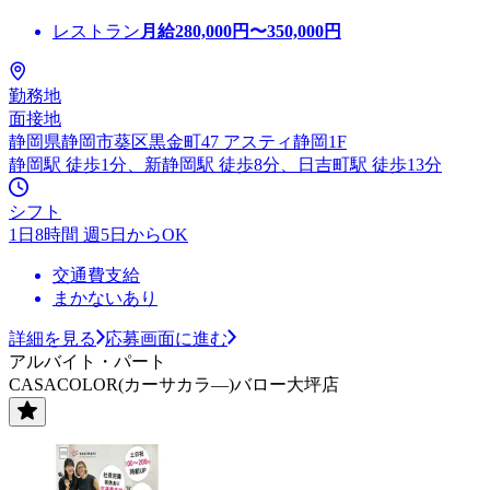
レストラン
月給
280,000
円〜
350,000
円
勤務地
面接地
静岡県静岡市葵区黒金町47 アスティ静岡1F
静岡駅 徒歩1分、新静岡駅 徒歩8分、日吉町駅 徒歩13分
シフト
1日8時間 週5日からOK
交通費支給
まかないあり
詳細を見る
応募画面に進む
アルバイト・パート
CASACOLOR(カーサカラ―)バロー大坪店