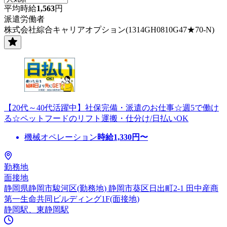
平均時給
1,563
円
派遣労働者
株式会社綜合キャリアオプション(1314GH0810G47★70-N)
【20代～40代活躍中】社保完備・派遣のお仕事☆週5で働け
る☆ペットフードのリフト運搬・仕分け/日払いOK
機械オペレーション
時給
1,330
円〜
勤務地
面接地
静岡県静岡市駿河区(勤務地) 静岡市葵区日出町2-1 田中産商
第一生命共同ビルディング1F(面接地)
静岡駅、東静岡駅