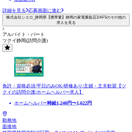
詳細を見る
応募画面に進む
株式会社シエロ_静岡県【携帯量】静岡の家電量販店2/AF5のその他の
求人を見る
アルバイト・パート
ツクイ静岡(訪問介護)
免許・資格必須/平日のみOK/研修あり/主婦・主夫歓迎【ツ
クイの訪問介護/ホームヘルパー求人】
ホームヘルパー
時給
1,240
円〜
1,622
円
勤務地
面接地