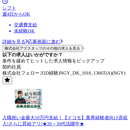
シフト
週4日からOK
交通費支給
未経験OK
詳細を見る
応募画面に進む
株式会社アズスタッフのその他の求人を見る
以下の求人はいかがですか？
条件を緩めてヒットした求人情報をピックアップ
契約社員
株式会社フェローズ(D経験)NGY_DK_1016_1366T(A)(NGY)
入職祝い金最大10万円支給！【ドコモ】業界経験者向け高収
入!さらに昇給アリ!★20～30代活躍中★