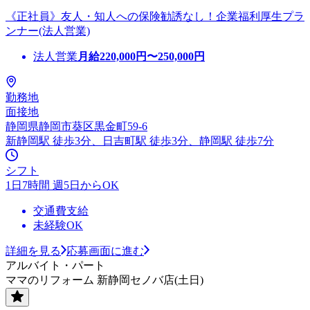
《正社員》友人・知人への保険勧誘なし！企業福利厚生プラ
ンナー(法人営業)
法人営業
月給
220,000
円〜
250,000
円
勤務地
面接地
静岡県静岡市葵区黒金町59-6
新静岡駅 徒歩3分、日吉町駅 徒歩3分、静岡駅 徒歩7分
シフト
1日7時間 週5日からOK
交通費支給
未経験OK
詳細を見る
応募画面に進む
アルバイト・パート
ママのリフォーム 新静岡セノバ店(土日)