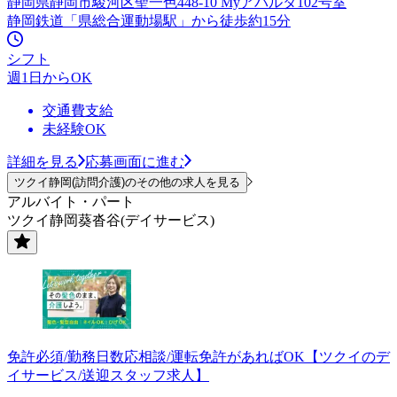
静岡県静岡市駿河区聖一色448-10 Myアパルタ102号室
静岡鉄道「県総合運動場駅」から徒歩約15分
シフト
週1日からOK
交通費支給
未経験OK
詳細を見る
応募画面に進む
ツクイ静岡(訪問介護)のその他の求人を見る
アルバイト・パート
ツクイ静岡葵沓谷(デイサービス)
免許必須/勤務日数応相談/運転免許があればOK【ツクイのデ
イサービス/送迎スタッフ求人】