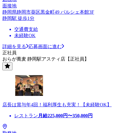
面接地
静岡県静岡市葵区黒金町49 パルシェ本館3F
静岡駅 徒歩1分
交通費支給
未経験OK
詳細を見る
応募画面に進む
正社員
おらが蕎麦 静岡駅アスティ店【正社員】
店長は賞与年4回！福利厚生も充実！【未経験OK】
レストラン
月給
225,000
円〜
350,000
円