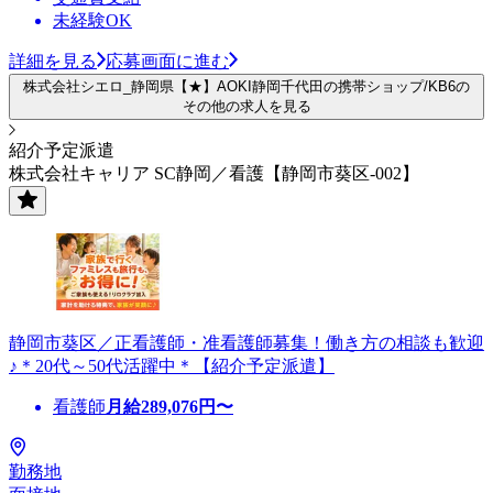
未経験OK
詳細を見る
応募画面に進む
株式会社シエロ_静岡県【★】AOKI静岡千代田の携帯ショップ/KB6の
その他の求人を見る
紹介予定派遣
株式会社キャリア SC静岡／看護【静岡市葵区-002】
静岡市葵区／正看護師・准看護師募集！働き方の相談も歓迎
♪＊20代～50代活躍中＊【紹介予定派遣】
看護師
月給
289,076
円〜
勤務地