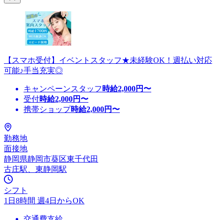
【スマホ受付】イベントスタッフ★未経験OK！週払い対応
可能♪手当充実◎
キャンペーンスタッフ
時給
2,000
円〜
受付
時給
2,000
円〜
携帯ショップ
時給
2,000
円〜
勤務地
面接地
静岡県静岡市葵区東千代田
古庄駅、東静岡駅
シフト
1日8時間 週4日からOK
交通費支給