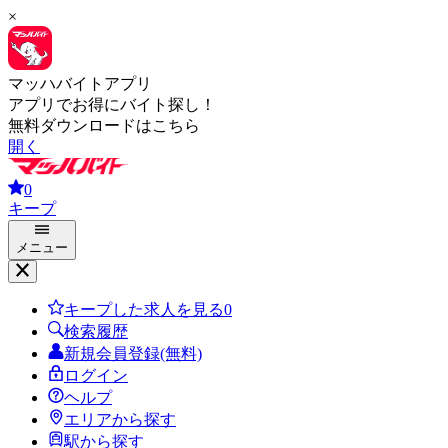
×
マッハバイトアプリ
アプリでお得にバイト探し！
無料ダウンロードはこちら
開く
0
キープ
メニュー
キープした求人を見る
0
検索履歴
新規会員登録(無料)
ログイン
ヘルプ
エリアから探す
駅から探す