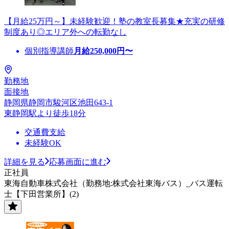
【月給25万円～】未経験歓迎！塾の教室長募集★充実の研修
制度あり◎エリア外への転勤なし
個別指導講師
月給
250,000
円〜
勤務地
面接地
静岡県静岡市駿河区池田643-1
東静岡駅より徒歩18分
交通費支給
未経験OK
詳細を見る
応募画面に進む
正社員
東海自動車株式会社（勤務地:株式会社東海バス）_バス運転
士【下田営業所】(2)