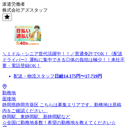
派遣労働者
株式会社アズスタッフ
＼ミドル・シニア世代活躍中！！／普通免許でOK！《配送
ドライバー》運転に集中できる◎体の負担は極少！！来社不
要・電話登録OK！
配送・物流スタッフ
日給
14,175
円〜
17,719
円
勤務地
面接地
静岡県静岡市葵区 こちらは募集エリアです。勤務地は原稿
内をご確認ください。
静岡駅、東静岡駅、新静岡駅など
☆全国に勤務地多数！希望の勤務地を教えてください☆