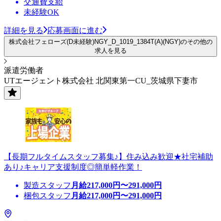
交通費支給
未経験OK
詳細を見る
応募画面に進む
株式会社フェローズ(D未経験)NGY_D_1019_1384T(A)(NGY)のその他の
求人を見る
派遣労働者
UTエージェント株式会社 北関東第一CU_茨城県下妻市
【長期フルタイムスタッフ募集♪】住み込み歓迎★社宅補助
あり♪キャリア支援制度◎簡単軽作業！
製造スタッフ
月給
217,000
円〜
291,000
円
梱包スタッフ
月給
217,000
円〜
291,000
円