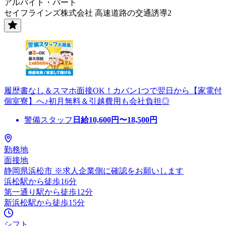
アルバイト・パート
セイフラインズ株式会社 高速道路の交通誘導2
履歴書なし＆スマホ面接OK！カバン1つで翌日から【家電付
個室寮】へ♪初月無料＆引越費用も会社負担◎
警備スタッフ
日給
10,600
円〜
18,500
円
勤務地
面接地
静岡県浜松市 ※求人企業側に確認をお願いします
浜松駅から徒歩16分
第一通り駅から徒歩12分
新浜松駅から徒歩15分
シフト