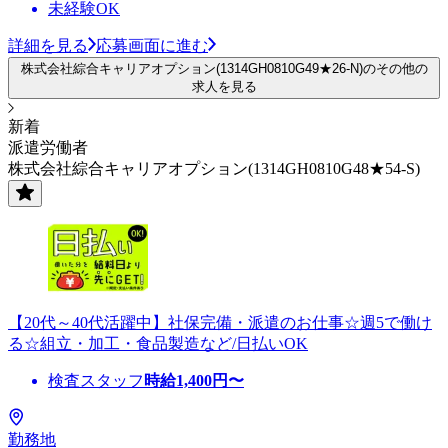
未経験OK
詳細を見る
応募画面に進む
株式会社綜合キャリアオプション(1314GH0810G49★26-N)のその他の
求人を見る
新着
派遣労働者
株式会社綜合キャリアオプション(1314GH0810G48★54-S)
【20代～40代活躍中】社保完備・派遣のお仕事☆週5で働け
る☆組立・加工・食品製造など/日払いOK
検査スタッフ
時給
1,400
円〜
勤務地