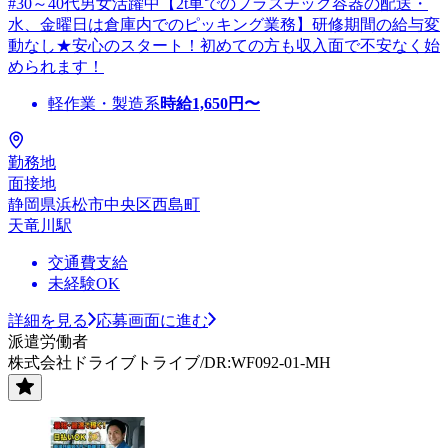
#30～40代男女活躍中【2t車でのプラスチック容器の配送・
水、金曜日は倉庫内でのピッキング業務】研修期間の給与変
動なし★安心のスタート！初めての方も収入面で不安なく始
められます！
軽作業・製造系
時給
1,650
円〜
勤務地
面接地
静岡県浜松市中央区西島町
天竜川駅
交通費支給
未経験OK
詳細を見る
応募画面に進む
派遣労働者
株式会社ドライブトライブ/DR:WF092-01-MH