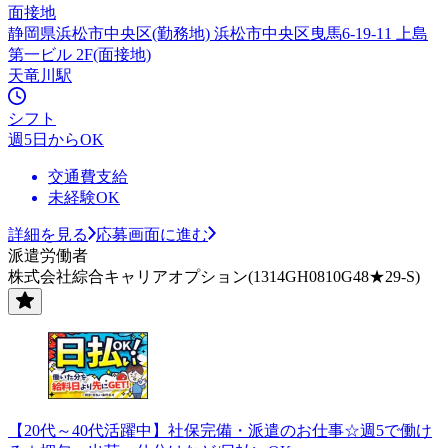
面接地
静岡県浜松市中央区(勤務地) 浜松市中央区曳馬6-19-11 上島
第一ビル 2F(面接地)
天竜川駅
シフト
週5日からOK
交通費支給
未経験OK
詳細を見る
応募画面に進む
派遣労働者
株式会社綜合キャリアオプション(1314GH0810G48★29-S)
【20代～40代活躍中】社保完備・派遣のお仕事☆週5で働け