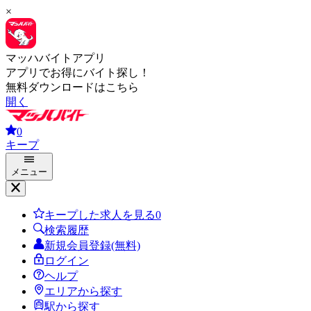
×
マッハバイトアプリ
アプリでお得にバイト探し！
無料ダウンロードはこちら
開く
0
キープ
メニュー
キープした求人を見る
0
検索履歴
新規会員登録(無料)
ログイン
ヘルプ
エリアから探す
駅から探す