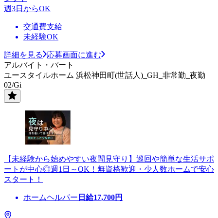
週3日からOK
交通費支給
未経験OK
詳細を見る
応募画面に進む
アルバイト・パート
ユースタイルホーム 浜松神田町(世話人)_GH_非常勤_夜勤
02/Gi
【未経験から始めやすい夜間見守り】巡回や簡単な生活サポ
ートが中心◎週1日～OK！無資格歓迎・少人数ホームで安心
スタート！
ホームヘルパー
日給
17,700
円