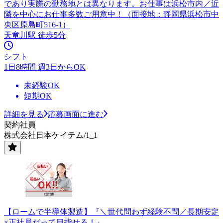
であり実際の勤務地とは異なります。お仕事は浜松市内／近
隣を中心にお仕事多数ご用意中！（面接地：静岡県浜松市中
央区原島町516-1）
天竜川駅 徒歩5分
シフト
1日8時間 週3日からOK
未経験OK
短期OK
詳細を見る
応募画面に進む
契約社員
株式会社日本ケイテム/1_1
【ロームで半導体製造】『＼世代問わず経験不問／長期安定
×正社員だって目指せる！』