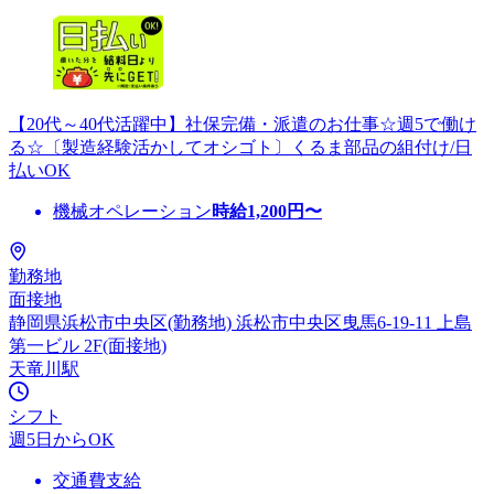
【20代～40代活躍中】社保完備・派遣のお仕事☆週5で働け
る☆〔製造経験活かしてオシゴト〕くるま部品の組付け/日
払いOK
機械オペレーション
時給
1,200
円〜
勤務地
面接地
静岡県浜松市中央区(勤務地) 浜松市中央区曳馬6-19-11 上島
第一ビル 2F(面接地)
天竜川駅
シフト
週5日からOK
交通費支給