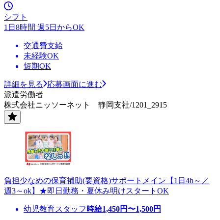
シフト
1日8時間 週5日からOK
交通費支給
未経験OK
短期OK
詳細を見る
応募画面に進む
派遣労働者
株式会社ニッソーネット 静岡支社/1201_2915
負担少なめの保育補助(要資格)サポートメイン【1日4h～／
週3～ok】★即日勤務・夏休み明けスタートOK
幼児教育スタッフ
時給
1,450
円〜
1,500
円