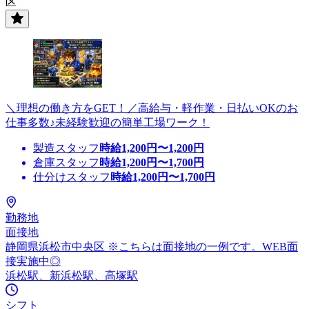
区
＼理想の働き方をGET！／高給与・軽作業・日払いOKのお
仕事多数♪未経験歓迎の簡単工場ワーク！
製造スタッフ
時給
1,200
円〜
1,200
円
倉庫スタッフ
時給
1,200
円〜
1,700
円
仕分けスタッフ
時給
1,200
円〜
1,700
円
勤務地
面接地
静岡県浜松市中央区 ※こちらは面接地の一例です。WEB面
接実施中◎
浜松駅、新浜松駅、高塚駅
シフト