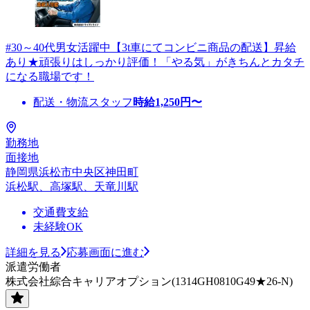
#30～40代男女活躍中【3t車にてコンビニ商品の配送】昇給
あり★頑張りはしっかり評価！「やる気」がきちんとカタチ
になる職場です！
配送・物流スタッフ
時給
1,250
円〜
勤務地
面接地
静岡県浜松市中央区神田町
浜松駅、高塚駅、天竜川駅
交通費支給
未経験OK
詳細を見る
応募画面に進む
派遣労働者
株式会社綜合キャリアオプション(1314GH0810G49★26-N)