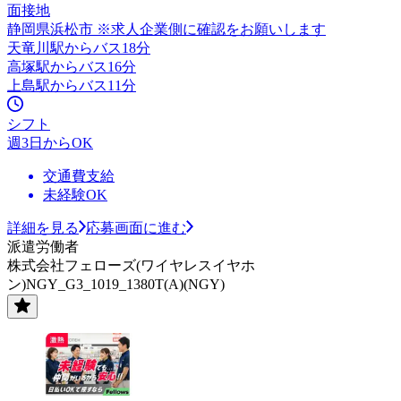
面接地
静岡県浜松市 ※求人企業側に確認をお願いします
天竜川駅からバス18分
高塚駅からバス16分
上島駅からバス11分
シフト
週3日からOK
交通費支給
未経験OK
詳細を見る
応募画面に進む
派遣労働者
株式会社フェローズ(ワイヤレスイヤホ
ン)NGY_G3_1019_1380T(A)(NGY)