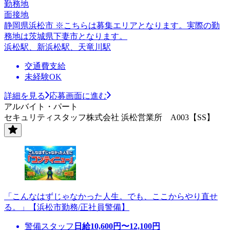
勤務地
面接地
静岡県浜松市 ※こちらは募集エリアとなります。実際の勤
務地は茨城県下妻市となります。
浜松駅、新浜松駅、天竜川駅
交通費支給
未経験OK
詳細を見る
応募画面に進む
アルバイト・パート
セキュリティスタッフ株式会社 浜松営業所 A003【SS】
「こんなはずじゃなかった人生。でも、ここからやり直せ
る。」【浜松市勤務/正社員警備】
警備スタッフ
日給
10,600
円〜
12,100
円