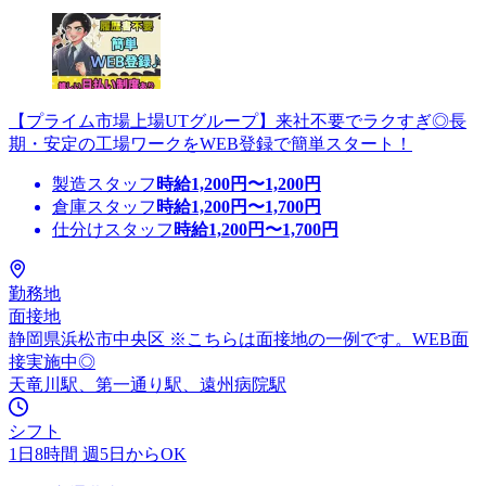
【プライム市場上場UTグループ】来社不要でラクすぎ◎長
期・安定の工場ワークをWEB登録で簡単スタート！
製造スタッフ
時給
1,200
円〜
1,200
円
倉庫スタッフ
時給
1,200
円〜
1,700
円
仕分けスタッフ
時給
1,200
円〜
1,700
円
勤務地
面接地
静岡県浜松市中央区 ※こちらは面接地の一例です。WEB面
接実施中◎
天竜川駅、第一通り駅、遠州病院駅
シフト
1日8時間 週5日からOK