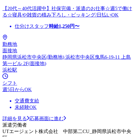
【20代～40代活躍中】社保完備・派遣のお仕事☆週5で働け
る☆寝具や雑貨の積み下ろし・ピッキング/日払いOK
仕分けスタッフ
時給
1,250
円〜
勤務地
面接地
静岡県浜松市中央区(勤務地) 浜松市中央区曳馬6-19-11 上島
第一ビル 2F(面接地)
浜松駅
シフト
週5日からOK
交通費支給
未経験OK
詳細を見る
応募画面に進む
派遣労働者
UTエージェント株式会社 中部第二CU_静岡県浜松市中央