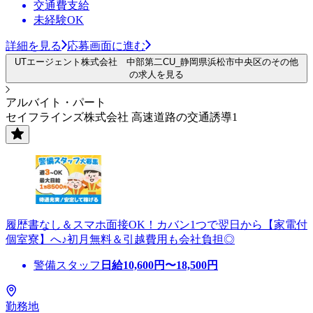
交通費支給
未経験OK
詳細を見る
応募画面に進む
UTエージェント株式会社 中部第二CU_静岡県浜松市中央区のその他
の求人を見る
アルバイト・パート
セイフラインズ株式会社 高速道路の交通誘導1
履歴書なし＆スマホ面接OK！カバン1つで翌日から【家電付
個室寮】へ♪初月無料＆引越費用も会社負担◎
警備スタッフ
日給
10,600
円〜
18,500
円
勤務地