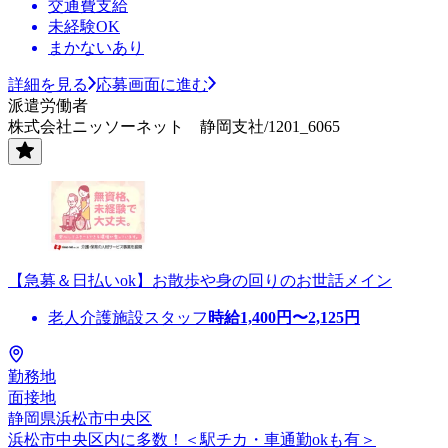
交通費支給
未経験OK
まかないあり
詳細を見る
応募画面に進む
派遣労働者
株式会社ニッソーネット 静岡支社/1201_6065
【急募＆日払いok】お散歩や身の回りのお世話メイン
老人介護施設スタッフ
時給
1,400
円〜
2,125
円
勤務地
面接地
静岡県浜松市中央区
浜松市中央区内に多数！＜駅チカ・車通勤okも有＞