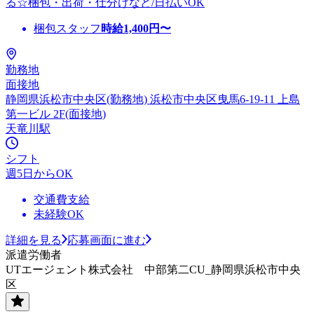
る☆梱包・出荷・仕分けなど/日払いOK
梱包スタッフ
時給
1,400
円〜
勤務地
面接地
静岡県浜松市中央区(勤務地) 浜松市中央区曳馬6-19-11 上島
第一ビル 2F(面接地)
天竜川駅
シフト
週5日からOK
交通費支給
未経験OK
詳細を見る
応募画面に進む
派遣労働者
UTエージェント株式会社 中部第二CU_静岡県浜松市中央
区