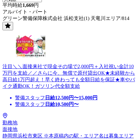
平均時給
1,669
円
アルバイト・パート
グリーン警備保障株式会社 浜松支社(1) 天竜川エリア/814
注目＼＼面接来社で現金その場で2,000円＋入社祝い金計10
万円を支給／／さらに今、無償で原付貸出OK★未経験から
高日給1万円超え！早く終わっても全額日給を保証★車やバ
イク通勤OK！ガソリン代全額支給
警備スタッフ
日給
12,500
円〜
15,000
円
警備スタッフ
日給
10,500
円〜
勤務地
面接地
静岡県浜松市東区 ※本原稿内の駅・エリア名は募集エリア