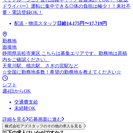
ドライバー》運転に集中できる◎体の負担は極少！！来社不
要・電話登録OK！
配送・物流スタッフ
日給
14,175
円〜
17,719
円
勤務地
面接地
静岡県浜松市東区 こちらは募集エリアです。勤務地は原稿
内をご確認ください。
天竜川駅、積志駅、さぎの宮駅など
☆全国に勤務地多数！希望の勤務地を教えてください☆
シフト
週4日からOK
交通費支給
未経験OK
詳細を見る
応募画面に進む
株式会社アズスタッフのその他の求人を見る
以下の求人はいかがですか？