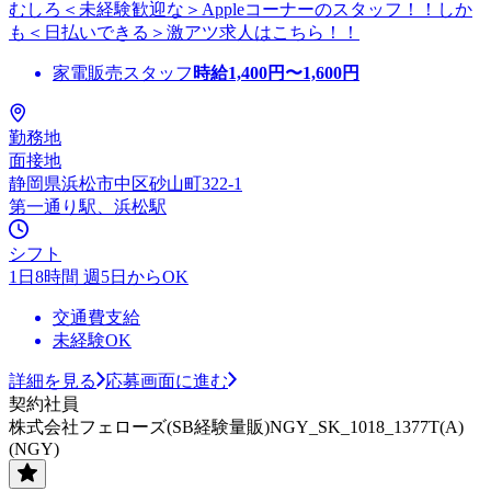
むしろ＜未経験歓迎な＞Appleコーナーのスタッフ！！しか
も＜日払いできる＞激アツ求人はこちら！！
家電販売スタッフ
時給
1,400
円〜
1,600
円
勤務地
面接地
静岡県浜松市中区砂山町322-1
第一通り駅、浜松駅
シフト
1日8時間 週5日からOK
交通費支給
未経験OK
詳細を見る
応募画面に進む
契約社員
株式会社フェローズ(SB経験量販)NGY_SK_1018_1377T(A)
(NGY)