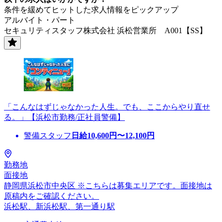
条件を緩めてヒットした求人情報をピックアップ
アルバイト・パート
セキュリティスタッフ株式会社 浜松営業所 A001【SS】
「こんなはずじゃなかった人生。でも、ここからやり直せ
る。」【浜松市勤務/正社員警備】
警備スタッフ
日給
10,600
円〜
12,100
円
勤務地
面接地
静岡県浜松市中央区 ※こちらは募集エリアです。面接地は
原稿内をご確認ください。
浜松駅、新浜松駅、第一通り駅