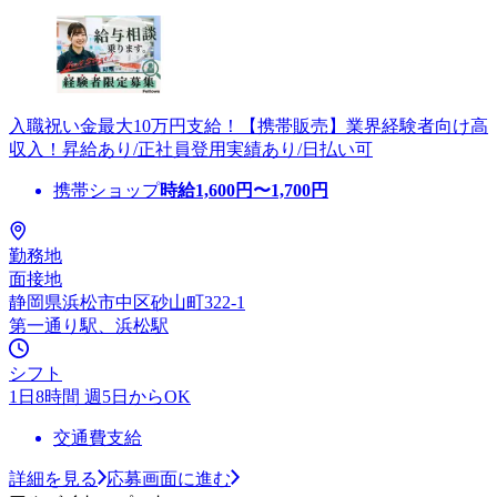
入職祝い金最大10万円支給！【携帯販売】業界経験者向け高
収入！昇給あり/正社員登用実績あり/日払い可
携帯ショップ
時給
1,600
円〜
1,700
円
勤務地
面接地
静岡県浜松市中区砂山町322-1
第一通り駅、浜松駅
シフト
1日8時間 週5日からOK
交通費支給
詳細を見る
応募画面に進む