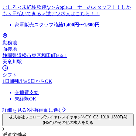
むしろ＜未経験歓迎な＞Appleコーナーのスタッフ！！しか
も＜日払いできる＞激アツ求人はこちら！！
家電販売スタッフ
時給
1,400
円〜
1,600
円
勤務地
面接地
静岡県浜松市東区和田町666-1
天竜川駅
シフト
1日8時間 週5日からOK
交通費支給
未経験OK
詳細を見る
応募画面に進む
株式会社フェローズ(ワイヤレスイヤホン)NGY_G3_1019_1380T(A)
(NGY)のその他の求人を見る
派遣労働者