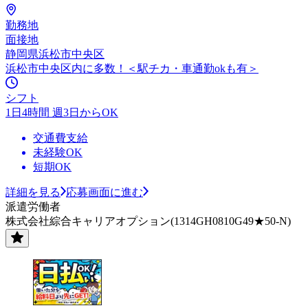
勤務地
面接地
静岡県浜松市中央区
浜松市中央区内に多数！＜駅チカ・車通勤okも有＞
シフト
1日4時間 週3日からOK
交通費支給
未経験OK
短期OK
詳細を見る
応募画面に進む
派遣労働者
株式会社綜合キャリアオプション(1314GH0810G49★50-N)