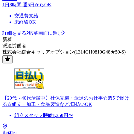
1日8時間 週5日からOK
交通費支給
未経験OK
詳細を見る
応募画面に進む
新着
派遣労働者
株式会社綜合キャリアオプション(1314GH0810G48★50-S)
【20代～40代活躍中】社保完備・派遣のお仕事☆週5で働け
る☆組立・加工・食品製造など/日払いOK
組立スタッフ
時給
1,350
円〜
勤務地