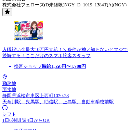
株式会社フェローズ(D未経験)NGY_D_1019_1384T(A)(NGY)
入職祝い金最大10万円支給！＼条件が神／知らないとマジで
後悔する！ここだけのスマホ接客スタッフ
携帯ショップ
時給
1,550
円〜
1,700
円
勤務地
面接地
静岡県浜松市東区上西町1020-28
天竜川駅、曳馬駅、助信駅、上島駅、自動車学校前駅
シフト
1日6時間 週4日からOK