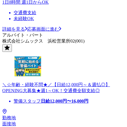
1日8時間 週1日からOK
交通費支給
未経験OK
詳細を見る
応募画面に進む
アルバイト・パート
株式会社シムックス 浜松営業所02(001)
＼☆年齢・経験不問★／【日給12,000円～＆週払◎】
OPENING大募集★週1～OK！交通費全額支給◎
警備スタッフ
日給
12,000
円〜
16,000
円
勤務地
面接地