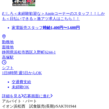
むしろ＜未経験歓迎な＞Appleコーナーのスタッフ！！しか
も＜日払いできる＞激アツ求人はこちら！！
家電販売スタッフ
時給
1,400
円〜
1,600
円
勤務地
面接地
静岡県浜松市西区入野町6244-1
高塚駅
シフト
1日8時間 週5日からOK
交通費支給
未経験OK
詳細を見る
応募画面に進む
アルバイト・パート
イオン浜松西 試食販売(長期)/SAKT01944