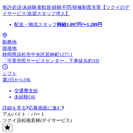
免許必須/未経験者歓迎/経験不問/研修制度充実【ツクイのデ
イサービス/送迎スタッフ求人】
配送・物流スタッフ
時給
1,097
円〜
1,289
円
勤務地
面接地
静岡県浜松市中央区若林町1277-1
「可美市民サービスセンター」下車徒歩約3分
シフト
週2日からOK
交通費支給
未経験OK
詳細を見る
応募画面に進む
アルバイト・パート
ツクイ浜松南若林(デイサービス)