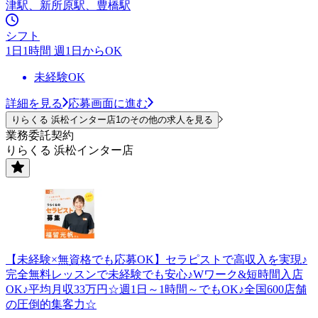
津駅、新所原駅、豊橋駅
シフト
1日1時間 週1日からOK
未経験OK
詳細を見る
応募画面に進む
りらくる 浜松インター店1のその他の求人を見る
業務委託契約
りらくる 浜松インター店
【未経験×無資格でも応募OK】セラピストで高収入を実現♪
完全無料レッスンで未経験でも安心♪Wワーク&短時間入店
OK♪平均月収33万円☆週1日～1時間～でもOK♪全国600店舗
の圧倒的集客力☆