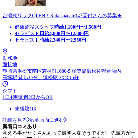
台湾式リラクOPEN！Rakuspacafeｴｽﾃ受付さんの募集★
健康施設スタッフ
時給
1,100
円〜
1,500
円
セラピスト
日給
4,000
円〜
12,000
円
セラピスト
時給
2,340
円〜
2,550
円
勤務地
面接地
静岡県浜松市南区若林町1680-5 極楽湯浜松佐鳴台店内
高塚駅 徒歩15分、浜松駅 バス15分
シフト
1日4時間 週2日からOK
未経験OK
詳細を見る
応募画面に進む
新着口コミあり
覚える事がたくさんあって最初大変そうですが、先輩方が一