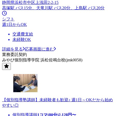
静岡県浜松市中区上浅田2-2-15
高塚駅 バス15分、天竜川駅 バス20分、上島駅 バス20分
シフト
週1日からOK
交通費支給
未経験OK
詳細を見る
応募画面に進む
業務委託契約
みやび個別指導学院 浜松佐鳴台校(jmk0058)
【個別指導塾講師】未経験者も歓迎♪ 週1日～OKだから始め
やすい◎
個別指導講師
1コマ(80分)
2,128
円〜