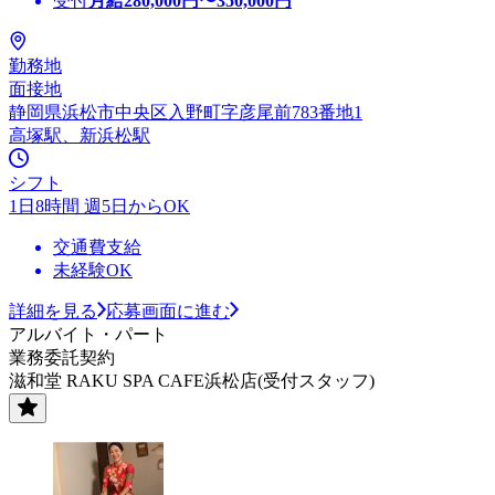
受付
月給
280,000
円〜
350,000
円
勤務地
面接地
静岡県浜松市中央区入野町字彦尾前783番地1
高塚駅、新浜松駅
シフト
1日8時間 週5日からOK
交通費支給
未経験OK
詳細を見る
応募画面に進む
アルバイト・パート
業務委託契約
滋和堂 RAKU SPA CAFE浜松店(受付スタッフ)