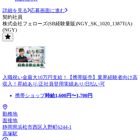
詳細を見る
応募画面に進む
契約社員
株式会社フェローズ(SB経験量販)NGY_SK_1020_1387T(A)
(NGY)
入職祝い金最大10万円支給！【携帯販売】業界経験者向け高
収入！昇給あり/正社員登用実績あり/日払い可
携帯ショップ
時給
1,600
円〜
1,700
円
勤務地
面接地
静岡県浜松市西区入野町6244-1
高塚駅