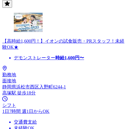
【高時給1,600円！】イオンの試食販売・PRスタッフ！未経
験OK★
デモンストレーター
時給
1,600
円〜
勤務地
面接地
静岡県浜松市西区入野町6244-1
高塚駅 徒歩18分
シフト
1日7時間 週1日からOK
交通費支給
未経験OK