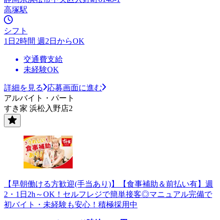
高塚駅
シフト
1日2時間 週2日からOK
交通費支給
未経験OK
詳細を見る
応募画面に進む
アルバイト・パート
すき家 浜松入野店2
【早朝働ける方歓迎(手当あり)】【食事補助＆前払い有】週
2・1日2h～OK！セルフレジで簡単接客◎マニュアル完備で
初バイト・未経験も安心！積極採用中