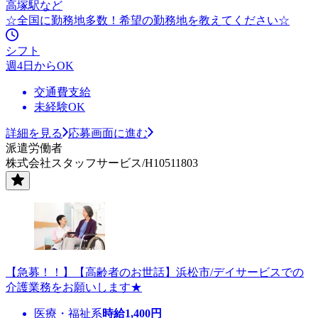
高塚駅など
☆全国に勤務地多数！希望の勤務地を教えてください☆
シフト
週4日からOK
交通費支給
未経験OK
詳細を見る
応募画面に進む
派遣労働者
株式会社スタッフサービス/H10511803
【急募！！】【高齢者のお世話】浜松市/デイサービスでの
介護業務をお願いします★
医療・福祉系
時給
1,400
円