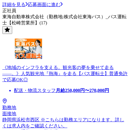
詳細を見る
応募画面に進む
正社員
東海自動車株式会社（勤務地:株式会社東海バス）_バス運転
士【松崎営業所】(17)
《地域のインフラを支える。観光客の夢を乗せて走る
――。》人気観光地『熱海』を走る【バス運転士】普通免許
で応募OK◎
配送・物流スタッフ
月給
250,000
円〜
270,000
円
勤務地
面接地
静岡県浜松市西区 ※こちらは勤務エリアになります。詳し
くは求人内をご確認ください。