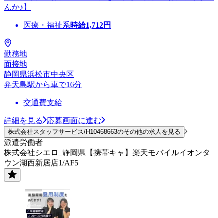
んか♪】
医療・福祉系
時給
1,712
円
勤務地
面接地
静岡県浜松市中央区
弁天島駅から車で16分
交通費支給
詳細を見る
応募画面に進む
株式会社スタッフサービス/H10468663のその他の求人を見る
派遣労働者
株式会社シエロ_静岡県【携帯キャ】楽天モバイルイオンタ
ウン湖西新居店1/AF5