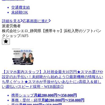
交通費支給
未経験OK
詳細を見る
応募画面に進む
派遣労働者
株式会社シエロ_静岡県【携帯キャ】浜松入野のソフトバン
クショップ/AF5
【スマホ案内スタッフ】入社祝金最大10万円★スマホ選びや
設定のお手伝い！未経験から始めよう◎最新機種の情報もい
ち早くゲット★スマホが手放せないあなたに♪高収入＆嬉し
い週払い/スピード採用・WEB面談◎
携帯ショップ
月給
280,000
円〜
350,000
円
事務・受付・経理
月給
280,000
円〜
350,000
円