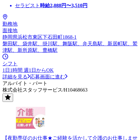
セラピスト
時給
2,088
円〜
3,510
円
勤務地
面接地
静岡県浜松市東区下石田町1868-1
磐田駅、袋井駅、掛川駅、舞阪駅、弁天島駅、新居町駅、鷲
津駅、新所原駅、豊橋駅
シフト
1日1時間 週1日からOK
詳細を見る
応募画面に進む
アルバイト・パート
株式会社スタッフサービス/H10468663
【夜勤専従のお仕事★ご経験を活かして介護のお仕事しませ