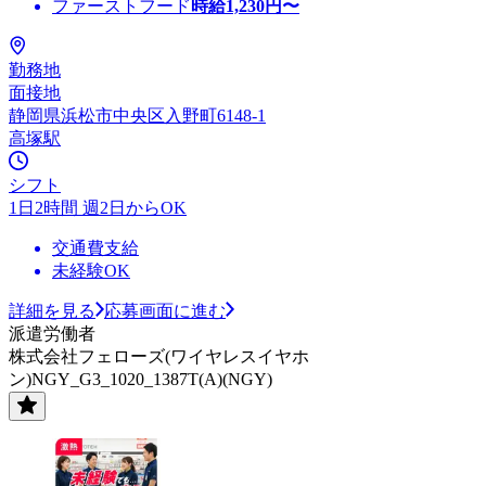
ファーストフード
時給
1,230
円〜
勤務地
面接地
静岡県浜松市中央区入野町6148-1
高塚駅
シフト
1日2時間 週2日からOK
交通費支給
未経験OK
詳細を見る
応募画面に進む
派遣労働者
株式会社フェローズ(ワイヤレスイヤホ
ン)NGY_G3_1020_1387T(A)(NGY)