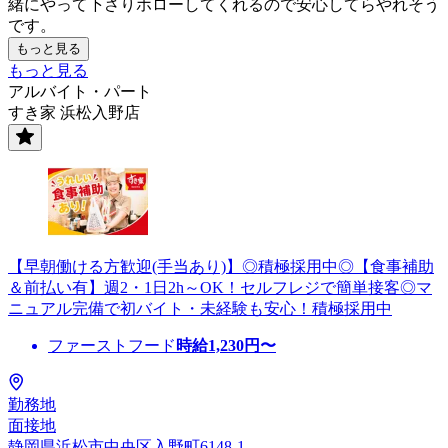
緒にやって下さりホローしてくれるので安心してらやれそう
です。
もっと見る
もっと見る
アルバイト・パート
すき家 浜松入野店
【早朝働ける方歓迎(手当あり)】◎積極採用中◎【食事補助
＆前払い有】週2・1日2h～OK！セルフレジで簡単接客◎マ
ニュアル完備で初バイト・未経験も安心！積極採用中
ファーストフード
時給
1,230
円〜
勤務地
面接地
静岡県浜松市中央区入野町6148-1