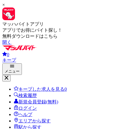
×
マッハバイトアプリ
アプリでお得にバイト探し！
無料ダウンロードはこちら
開く
0
キープ
メニュー
キープした求人を見る
0
検索履歴
新規会員登録(無料)
ログイン
ヘルプ
エリアから探す
駅から探す