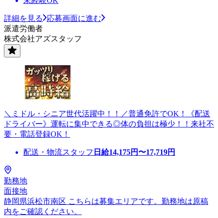
未経験OK
詳細を見る
応募画面に進む
派遣労働者
株式会社アズスタッフ
＼ミドル・シニア世代活躍中！！／普通免許でOK！《配送
ドライバー》運転に集中できる◎体の負担は極少！！来社不
要・電話登録OK！
配送・物流スタッフ
日給
14,175
円〜
17,719
円
勤務地
面接地
静岡県浜松市南区 こちらは募集エリアです。勤務地は原稿
内をご確認ください。