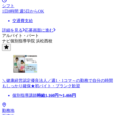
シフト
1日8時間 週5日からOK
交通費支給
詳細を見る
応募画面に進む
アルバイト・パート
ナビ個別指導学院 浜松西校
＼健康経営認定優良法人／週1・1コマ～の勤務で自分の時間
もしっかり確保★初バイト・ブランク歓迎
個別指導講師
時給
1,160
円〜
1,466
円
勤務地