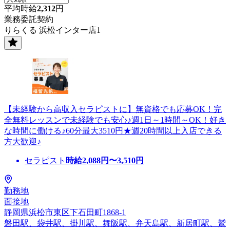
平均時給
2,312
円
業務委託契約
りらくる 浜松インター店1
【未経験から高収入セラピストに】無資格でも応募OK！完
全無料レッスンで未経験でも安心♪週1日～1時間～OK！好き
な時間に働ける♪60分最大3510円★週20時間以上入店できる
方大歓迎♪
セラピスト
時給
2,088
円〜
3,510
円
勤務地
面接地
静岡県浜松市東区下石田町1868-1
磐田駅、袋井駅、掛川駅、舞阪駅、弁天島駅、新居町駅、鷲