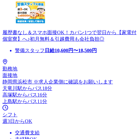
履歴書なし＆スマホ面接OK！カバン1つで翌日から【家電付
個室寮】へ♪初月無料＆引越費用も会社負担◎
警備スタッフ
日給
10,600
円〜
18,500
円
勤務地
面接地
静岡県浜松市 ※求人企業側に確認をお願いします
天竜川駅からバス18分
高塚駅からバス16分
上島駅からバス11分
シフト
週3日からOK
交通費支給