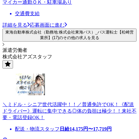
マイカー通勤ＯＫ・駐車場あり
交通費支給
詳細を見る
応募画面に進む
東海自動車株式会社（勤務地:株式会社東海バス）_バス運転士【松崎営
業所】(17)のその他の求人を見る
派遣労働者
株式会社アズスタッフ
＼ミドル・シニア世代活躍中！！／普通免許でOK！《配送
ドライバー》運転に集中できる◎体の負担は極少！！来社不
要・電話登録OK！
配送・物流スタッフ
日給
14,175
円〜
17,719
円