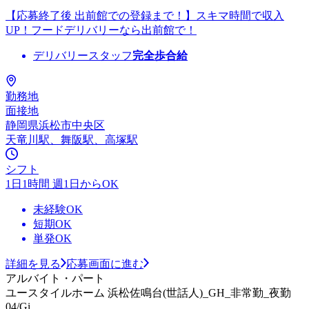
【応募終了後 出前館での登録まで！】スキマ時間で収入
UP！フードデリバリーなら出前館で！
デリバリースタッフ
完全歩合給
勤務地
面接地
静岡県浜松市中央区
天竜川駅、舞阪駅、高塚駅
シフト
1日1時間 週1日からOK
未経験OK
短期OK
単発OK
詳細を見る
応募画面に進む
アルバイト・パート
ユースタイルホーム 浜松佐鳴台(世話人)_GH_非常勤_夜勤
04/Gi