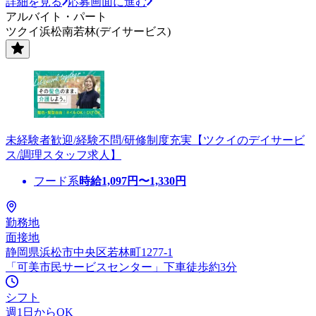
詳細を見る
応募画面に進む
アルバイト・パート
ツクイ浜松南若林(デイサービス)
未経験者歓迎/経験不問/研修制度充実【ツクイのデイサービ
ス/調理スタッフ求人】
フード系
時給
1,097
円〜
1,330
円
勤務地
面接地
静岡県浜松市中央区若林町1277-1
「可美市民サービスセンター」下車徒歩約3分
シフト
週1日からOK