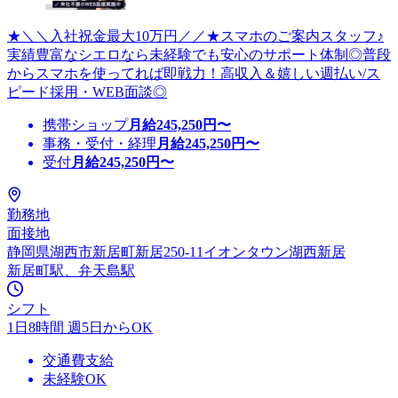
★＼＼入社祝金最大10万円／／★スマホのご案内スタッフ♪
実績豊富なシエロなら未経験でも安心のサポート体制◎普段
からスマホを使ってれば即戦力！高収入＆嬉しい週払い/ス
ピード採用・WEB面談◎
携帯ショップ
月給
245,250
円〜
事務・受付・経理
月給
245,250
円〜
受付
月給
245,250
円〜
勤務地
面接地
静岡県湖西市新居町新居250-11イオンタウン湖西新居
新居町駅、弁天島駅
シフト
1日8時間 週5日からOK
交通費支給
未経験OK