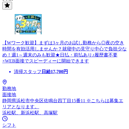
【Wワーク歓迎】まずは3ヶ月のお試し勤務から◎夜の空き
時間を有効活用しませんか？就寝中の見守り中心で負担少な
め！週1～週末のみも歓迎★日払・前払あり♪履歴書不要
×WEB面接でスピーディーに開始できます
清掃スタッフ
日給
17,700
円
勤務地
面接地
静岡県浜松市中央区佐鳴台四丁目15番11 ※こちらは募集エ
リアとなります。
浜松駅、新浜松駅、高塚駅
シフト