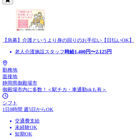
【急募】介護というより身の回りのお手伝い【日払いOK】
老人介護施設スタッフ
時給
1,400
円〜
2,125
円
勤務地
面接地
静岡県御殿場市
御殿場市内に多数！＜駅チカ・車通勤okも有＞
シフト
1日8時間 週5日からOK
交通費支給
未経験OK
短期OK