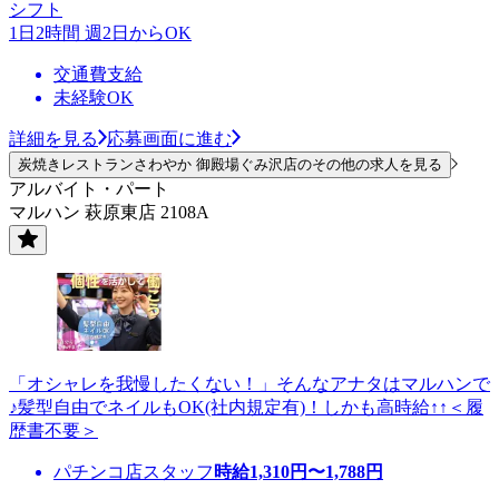
シフト
1日2時間 週2日からOK
交通費支給
未経験OK
詳細を見る
応募画面に進む
炭焼きレストランさわやか 御殿場ぐみ沢店のその他の求人を見る
アルバイト・パート
マルハン 萩原東店 2108A
「オシャレを我慢したくない！」そんなアナタはマルハンで
♪髪型自由でネイルもOK(社内規定有)！しかも高時給↑↑＜履
歴書不要＞
パチンコ店スタッフ
時給
1,310
円〜
1,788
円