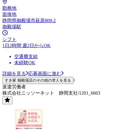
勤務地
面接地
静岡県御殿場市萩原809-2
御殿場駅
シフト
1日2時間 週2日からOK
交通費支給
未経験OK
詳細を見る
応募画面に進む
すき家 御殿場店のその他の求人を見る
派遣労働者
株式会社ニッソーネット 静岡支社/1201_6663