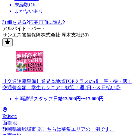
未経験OK
まかないあり
詳細を見る
応募画面に進む
アルバイト・パート
サンエス警備保障株式会社 厚木支社(50)
【交通誘導警備】業界＆地域TOPクラスの超・厚・待・遇！
交通費全額！学生もシニアも歓迎！週2日～＆日払い◎
車両誘導スタッフ
日給
13,500
円〜
17,000
円
勤務地
面接地
静岡県御殿場市 ※こちらは募集エリアの一例です。