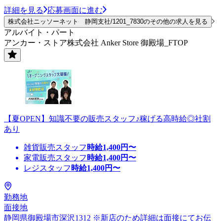
詳細を見る
応募画面に進む
株式会社ニッソーネット 静岡支社/1201_7830のその他の求人を見る
アルバイト・パート
アンカー・ストア株式会社 Anker Store 御殿場_FTOP
【夏OPEN】知識不要の販売スタッフ♪稼げる高時給◎社割
あり
雑貨販売スタッフ
時給
1,400
円〜
家電販売スタッフ
時給
1,400
円〜
レジスタッフ
時給
1,400
円〜
勤務地
面接地
静岡県御殿場市深沢1312 ※新店のため詳細は面接にてお伝