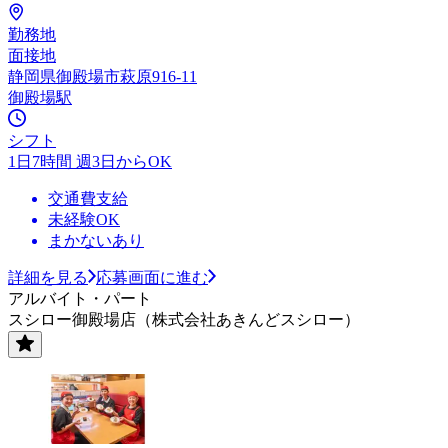
勤務地
面接地
静岡県御殿場市萩原916-11
御殿場駅
シフト
1日7時間 週3日からOK
交通費支給
未経験OK
まかないあり
詳細を見る
応募画面に進む
アルバイト・パート
スシロー御殿場店（株式会社あきんどスシロー）