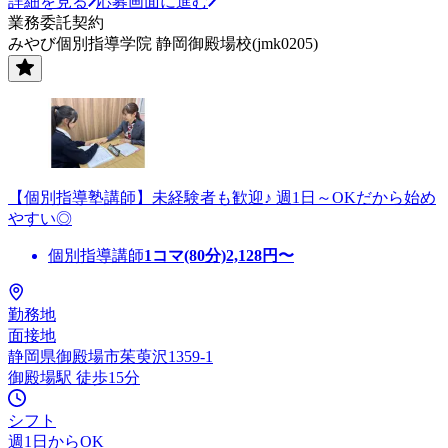
詳細を見る
応募画面に進む
業務委託契約
みやび個別指導学院 静岡御殿場校(jmk0205)
【個別指導塾講師】未経験者も歓迎♪ 週1日～OKだから始め
やすい◎
個別指導講師
1コマ(80分)
2,128
円〜
勤務地
面接地
静岡県御殿場市茱萸沢1359-1
御殿場駅 徒歩15分
シフト
週1日からOK