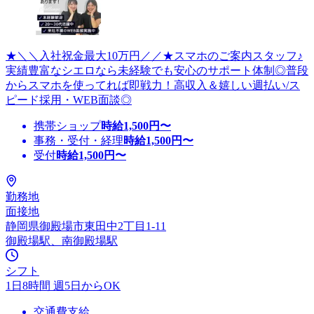
★＼＼入社祝金最大10万円／／★スマホのご案内スタッフ♪
実績豊富なシエロなら未経験でも安心のサポート体制◎普段
からスマホを使ってれば即戦力！高収入＆嬉しい週払い/ス
ピード採用・WEB面談◎
携帯ショップ
時給
1,500
円〜
事務・受付・経理
時給
1,500
円〜
受付
時給
1,500
円〜
勤務地
面接地
静岡県御殿場市東田中2丁目1-11
御殿場駅、南御殿場駅
シフト
1日8時間 週5日からOK
交通費支給