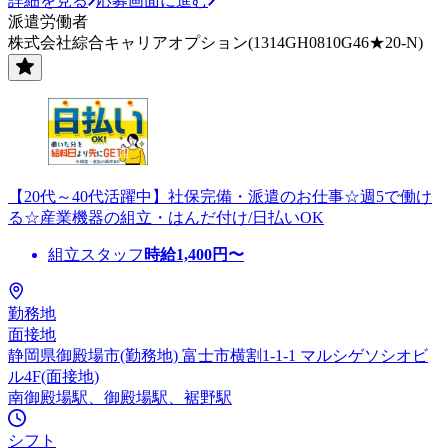
詳細を見る
応募画面に進む
派遣労働者
株式会社綜合キャリアオプション(1314GH0810G46★20-N)
【20代～40代活躍中】社保完備・派遣のお仕事☆週5で働け
る☆産業機器の組立・はんだ付け/日払いOK
組立スタッフ
時給
1,400
円〜
勤務地
面接地
静岡県御殿場市(勤務地) 富士市横割1-1-1 マルシゲソシオビ
ル4F(面接地)
南御殿場駅、御殿場駅、裾野駅
シフト