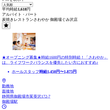
平均時給
1,618
円
アルバイト・パート
炭焼きレストランさわやか 御殿場ぐみ沢店
★オープニング募集★時給1600円の特別時給！「さわやか」
は、ライフワークバランスを優先したい方におすすめ♪
ホールスタッフ
時給
1,450
円〜
1,875
円
勤務地
面接地
静岡県御殿場市茱萸沢172-7
御殿場駅