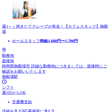
週3～｜焼きたてクレープが有名！【カフェスタッフ】御殿
場
ホールスタッフ
時給
1,600
円〜
1,700
円
勤務地
面接地
静岡県御殿場市 詳細な勤務地につきましては、面接時にご
確認をお願いいたします
御殿場駅
シフト
週3日からOK
交通費支給
詳細を見る
応募画面に進む