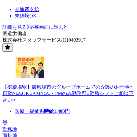
交通費支給
未経験OK
詳細を見る
応募画面に進む
派遣労働者
株式会社スタッフサービス/H10403917
【御殿場駅】御殿場市のグループホームでの介護のお仕事○
日勤のみOK○AMのみ・PMのみ勤務可○勤務シフトご相談下
さい○
医療・福祉系
時給
1,400
円
勤務地
面接地