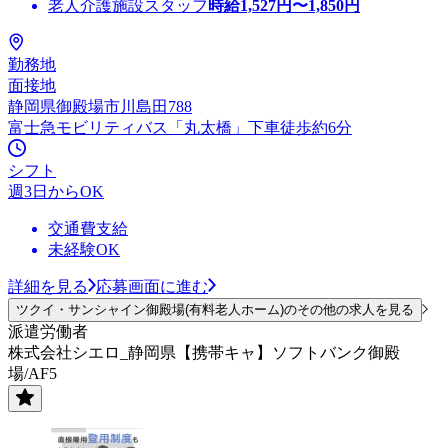
老人介護施設スタッフ
時給
1,527
円〜
1,850
円
勤務地
面接地
静岡県御殿場市川島田788
富士急モビリティバス「丸太橋」下車徒歩約6分
シフト
週3日からOK
交通費支給
未経験OK
詳細を見る
応募画面に進む
ツクイ・サンシャイン御殿場(有料老人ホーム)のその他の求人を見る
派遣労働者
株式会社シエロ_静岡県【携帯キャ】ソフトバンク御殿
場/AF5