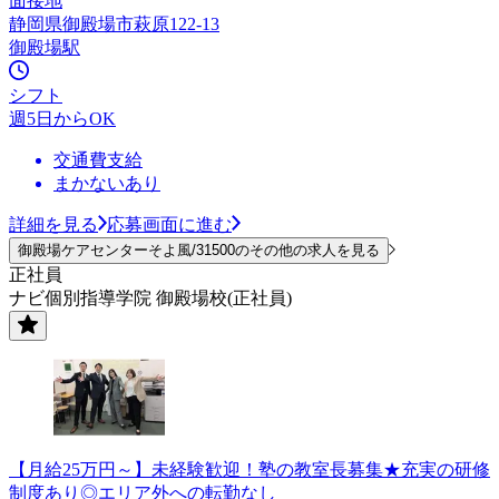
面接地
静岡県御殿場市萩原122-13
御殿場駅
シフト
週5日からOK
交通費支給
まかないあり
詳細を見る
応募画面に進む
御殿場ケアセンターそよ風/31500のその他の求人を見る
正社員
ナビ個別指導学院 御殿場校(正社員)
【月給25万円～】未経験歓迎！塾の教室長募集★充実の研修
制度あり◎エリア外への転勤なし