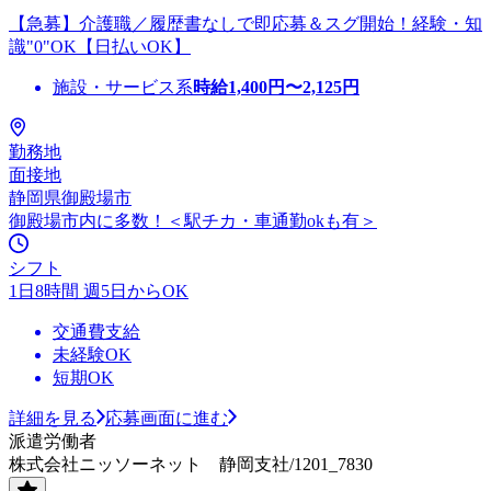
【急募】介護職／履歴書なしで即応募＆スグ開始！経験・知
識"0"OK【日払いOK】
施設・サービス系
時給
1,400
円〜
2,125
円
勤務地
面接地
静岡県御殿場市
御殿場市内に多数！＜駅チカ・車通勤okも有＞
シフト
1日8時間 週5日からOK
交通費支給
未経験OK
短期OK
詳細を見る
応募画面に進む
派遣労働者
株式会社ニッソーネット 静岡支社/1201_7830