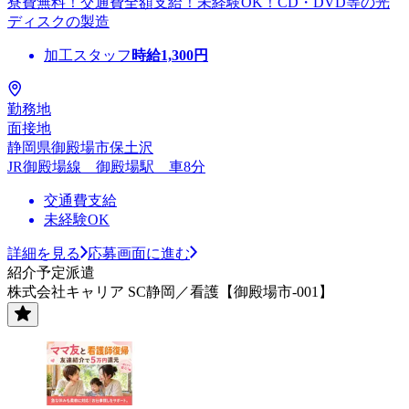
寮費無料！交通費全額支給！未経験OK！CD・DVD等の光
ディスクの製造
加工スタッフ
時給
1,300
円
勤務地
面接地
静岡県御殿場市保土沢
JR御殿場線 御殿場駅 車8分
交通費支給
未経験OK
詳細を見る
応募画面に進む
紹介予定派遣
株式会社キャリア SC静岡／看護【御殿場市-001】