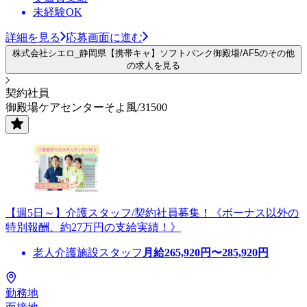
未経験OK
詳細を見る
応募画面に進む
株式会社シエロ_静岡県【携帯キャ】ソフトバンク御殿場/AF5のその他
の求人を見る
契約社員
御殿場ケアセンターそよ風/31500
【週5日～】介護スタッフ/契約社員募集！《ボーナス以外の
特別報酬、約27万円の支給実績！》
老人介護施設スタッフ
月給
265,920
円〜
285,920
円
勤務地