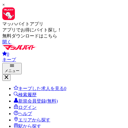
×
マッハバイトアプリ
アプリでお得にバイト探し！
無料ダウンロードはこちら
開く
0
キープ
メニュー
キープした求人を見る
0
検索履歴
新規会員登録(無料)
ログイン
ヘルプ
エリアから探す
駅から探す