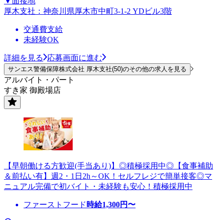
▼面接地
厚木支社：神奈川県厚木市中町3-1-2 YDビル3階
交通費支給
未経験OK
詳細を見る
応募画面に進む
サンエス警備保障株式会社 厚木支社(50)のその他の求人を見る
アルバイト・パート
すき家 御殿場店
【早朝働ける方歓迎(手当あり)】◎積極採用中◎【食事補助
＆前払い有】週2・1日2h～OK！セルフレジで簡単接客◎マ
ニュアル完備で初バイト・未経験も安心！積極採用中
ファーストフード
時給
1,300
円〜