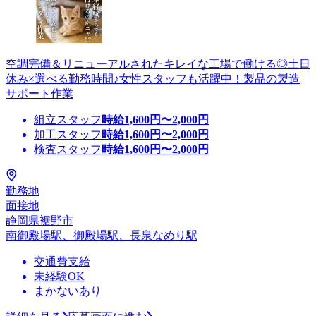
空調完備＆リニューアルされたキレイな工場で働ける◎土日
休み×選べる勤務時間♪女性スタッフも活躍中！製品の製造
サポート作業
組立スタッフ
時給
1,600
円〜
2,000
円
加工スタッフ
時給
1,600
円〜
2,000
円
検査スタッフ
時給
1,600
円〜
2,000
円
勤務地
面接地
静岡県裾野市
南御殿場駅、御殿場駅、長泉なめり駅
交通費支給
未経験OK
まかないあり