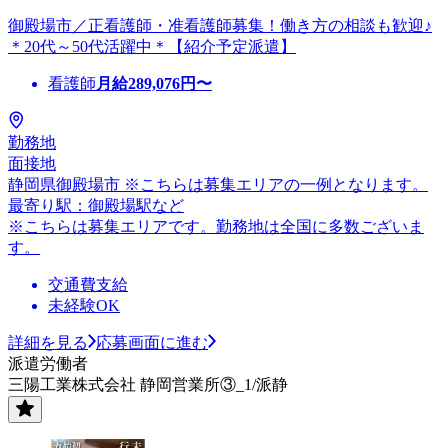
御殿場市／正看護師・准看護師募集！働き方の相談も歓迎♪
＊20代～50代活躍中＊【紹介予定派遣】
看護師
月給
289,076
円〜
勤務地
面接地
静岡県御殿場市 ※こちらは募集エリアの一例となります。
最寄り駅：御殿場駅など
※こちらは募集エリアです。勤務地は全国に多数ございま
す。
交通費支給
未経験OK
詳細を見る
応募画面に進む
派遣労働者
三陽工業株式会社 静岡営業所③_1/派静