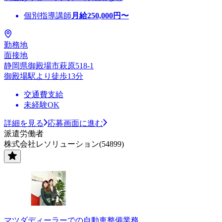
個別指導講師
月給
250,000
円〜
勤務地
面接地
静岡県御殿場市萩原518-1
御殿場駅より徒歩13分
交通費支給
未経験OK
詳細を見る
応募画面に進む
派遣労働者
株式会社レソリューション(54899)
マツダディーラーでの自動車整備業務