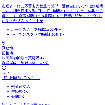
友達と一緒に応募も大歓迎☆髪型・髪色自由♪シフトは1週間
ごとに調整可能＆週2日、1日3時間からOK！なので無理なく
働けます♪食事補助（30％割引）や土日祝は時給UPなど嬉し
い制度がそろってます★
ホールスタッフ
時給
1,300
円〜
キッチンスタッフ
時給
1,300
円〜
勤務地
面接地
静岡県御殿場市茱萸沢76-1
御殿場線「御殿場駅」車5分
シフト
1日3時間 週2日からOK
交通費支給
未経験OK
短期OK