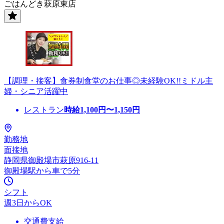
ごはんどき萩原東店
【調理・接客】食券制食堂のお仕事◎未経験OK!!ミドル主
婦・シニア活躍中
レストラン
時給
1,100
円〜
1,150
円
勤務地
面接地
静岡県御殿場市萩原916-11
御殿場駅から車で5分
シフト
週3日からOK
交通費支給