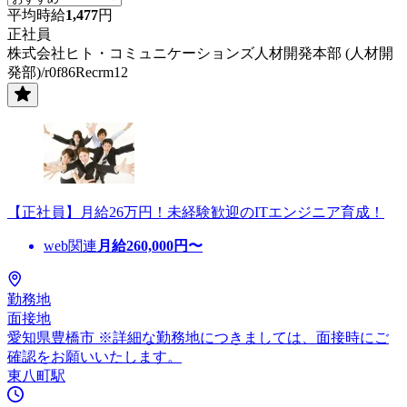
平均時給
1,477
円
正社員
株式会社ヒト・コミュニケーションズ人材開発本部 (人材開
発部)/r0f86Recrm12
【正社員】月給26万円！未経験歓迎のITエンジニア育成！
web関連
月給
260,000
円〜
勤務地
面接地
愛知県豊橋市 ※詳細な勤務地につきましては、面接時にご
確認をお願いいたします。
東八町駅