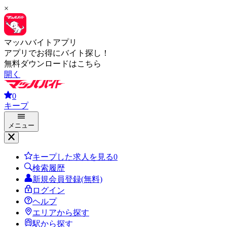
×
マッハバイトアプリ
アプリでお得にバイト探し！
無料ダウンロードはこちら
開く
0
キープ
メニュー
キープした求人を見る
0
検索履歴
新規会員登録(無料)
ログイン
ヘルプ
エリアから探す
駅から探す