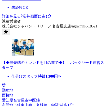
未経験OK
詳細を見る
応募画面に進む
派遣労働者
株式会社ジャパン・リリーフ 名古屋支店/nglwmhR-18521
【◆最先端のトレンドを目の前で◆】 バックヤード運営ス
タッフ
仕分けスタッフ
時給
1,300
円〜
勤務地
面接地
愛知県名古屋市中区錦
市営地下鉄東山線・名城線 栄駅(徒歩1分)