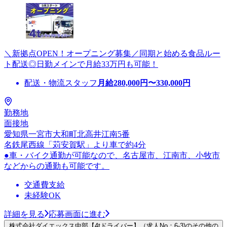
＼新拠点OPEN！オープニング募集／同期と始める食品ルー
ト配送◎日勤メインで月給33万円も可能！
配送・物流スタッフ
月給
280,000
円〜
330,000
円
勤務地
面接地
愛知県一宮市大和町北高井江南5番
名鉄尾西線「苅安賀駅」より車で約4分
●車・バイク通勤が可能なので、名古屋市、江南市、小牧市
などからの通勤も可能です。
交通費支給
未経験OK
詳細を見る
応募画面に進む
株式会社ダイエックス中部【4tドライバー】（求人No：6-3)のその他の