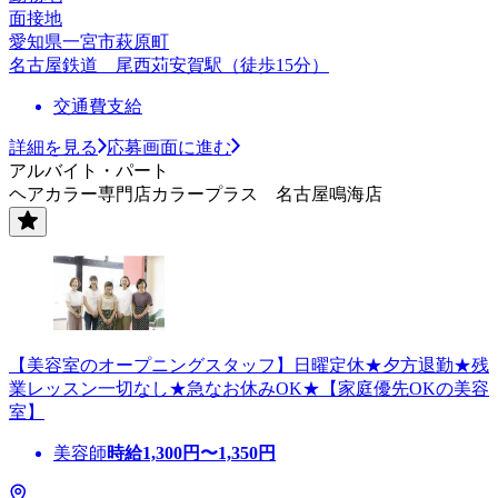
面接地
愛知県一宮市萩原町
名古屋鉄道 尾西苅安賀駅（徒歩15分）
交通費支給
詳細を見る
応募画面に進む
アルバイト・パート
ヘアカラー専門店カラープラス 名古屋鳴海店
【美容室のオープニングスタッフ】日曜定休★夕方退勤★残
業レッスン一切なし★急なお休みOK★【家庭優先OKの美容
室】
美容師
時給
1,300
円〜
1,350
円