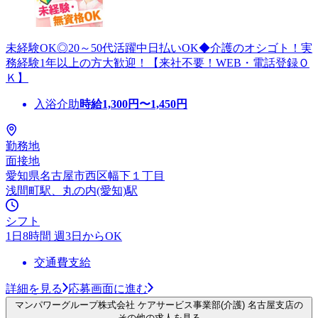
未経験OK◎20～50代活躍中日払いOK◆介護のオシゴト！実
務経験1年以上の方大歓迎！【来社不要！WEB・電話登録Ｏ
Ｋ】
入浴介助
時給
1,300
円〜
1,450
円
勤務地
面接地
愛知県名古屋市西区幅下１丁目
浅間町駅、丸の内(愛知)駅
シフト
1日8時間 週3日からOK
交通費支給
詳細を見る
応募画面に進む
マンパワーグループ株式会社 ケアサービス事業部(介護) 名古屋支店の
その他の求人を見る