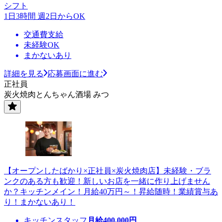
シフト
1日3時間 週2日からOK
交通費支給
未経験OK
まかないあり
詳細を見る
応募画面に進む
正社員
炭火焼肉とんちゃん酒場 みつ
【オープンしたばかり×正社員×炭火焼肉店】未経験・ブラ
ンクのある方も歓迎！新しいお店を一緒に作り上げません
か？キッチンメイン！月給40万円～！昇給随時！業績賞与あ
り！まかないあり！
キッチンスタッフ
月給
400,000
円