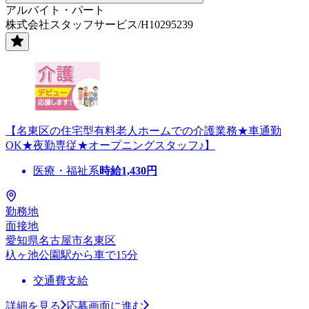
アルバイト・パート
株式会社スタッフサービス/H10295239
【名東区の住宅型有料老人ホームでの介護業務★車通勤
OK★夜勤専従★オープニングスタッフ♪】
医療・福祉系
時給
1,430
円
勤務地
面接地
愛知県名古屋市名東区
杁ヶ池公園駅から車で15分
交通費支給
詳細を見る
応募画面に進む