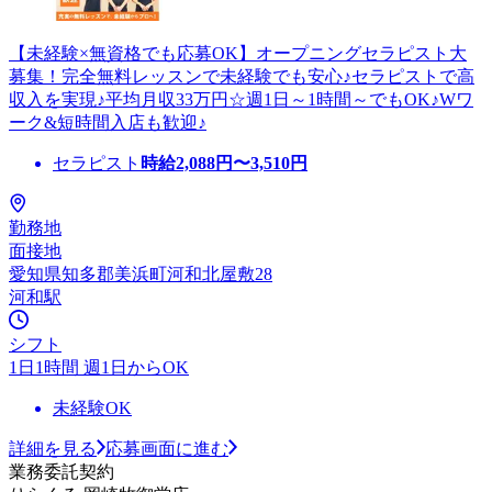
【未経験×無資格でも応募OK】オープニングセラピスト大
募集！完全無料レッスンで未経験でも安心♪セラピストで高
収入を実現♪平均月収33万円☆週1日～1時間～でもOK♪Wワ
ーク&短時間入店も歓迎♪
セラピスト
時給
2,088
円〜
3,510
円
勤務地
面接地
愛知県知多郡美浜町河和北屋敷28
河和駅
シフト
1日1時間 週1日からOK
未経験OK
詳細を見る
応募画面に進む
業務委託契約