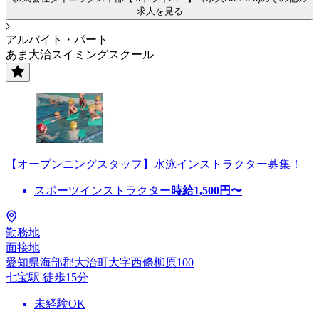
求人を見る
アルバイト・パート
あま大治スイミングスクール
【オープンニングスタッフ】水泳インストラクター募集！
スポーツインストラクター
時給
1,500
円〜
勤務地
面接地
愛知県海部郡大治町大字西條柳原100
七宝駅 徒歩15分
未経験OK