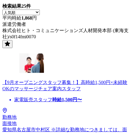
検索結果
25
件
平均時給
1,868
円
派遣労働者
株式会社ヒト・コミュニケーションズ人材開発本部 (東海支
社)/s0f14fmi0070
【9月オープニングスタッフ募集！】高時給1,500円×未経験
OKのマッサージチェア案内スタッフ
家電販売スタッフ
時給
1,500
円〜
勤務地
面接地
愛知県名古屋市中村区 ※詳細な勤務地につきましては、面