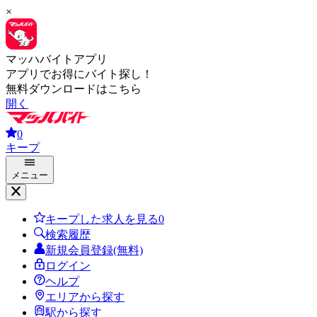
×
マッハバイトアプリ
アプリでお得にバイト探し！
無料ダウンロードはこちら
開く
0
キープ
メニュー
キープした求人を見る
0
検索履歴
新規会員登録(無料)
ログイン
ヘルプ
エリアから探す
駅から探す