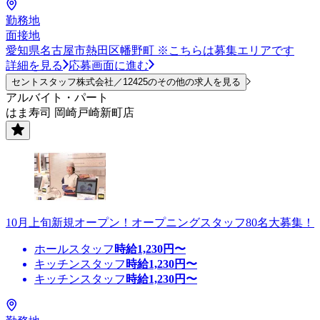
勤務地
面接地
愛知県名古屋市熱田区幡野町 ※こちらは募集エリアです
詳細を見る
応募画面に進む
セントスタッフ株式会社／12425のその他の求人を見る
アルバイト・パート
はま寿司 岡崎戸崎新町店
10月上旬新規オープン！オープニングスタッフ80名大募集！
ホールスタッフ
時給
1,230
円〜
キッチンスタッフ
時給
1,230
円〜
キッチンスタッフ
時給
1,230
円〜