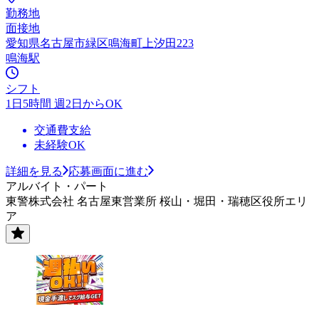
勤務地
面接地
愛知県名古屋市緑区鳴海町上汐田223
鳴海駅
シフト
1日5時間 週2日からOK
交通費支給
未経験OK
詳細を見る
応募画面に進む
アルバイト・パート
東警株式会社 名古屋東営業所 桜山・堀田・瑞穂区役所エリ
ア