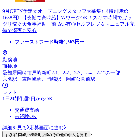
9月OPEN予定☆オープニングスタッフ大募集♪《特別時給
1688円》【夜勤で高時給】WワークOK！スキマ時間でガッ
ツリ稼ぐ★食事補助・前払い有◎セルフレジ＆マニュアル完
備で深夜も安心
ファーストフード
時給
1,563
円〜
勤務地
面接地
愛知県岡崎市戸崎新町2-1、2-2、2-3、2-4、2-15の一部
六名駅、東岡崎駅、岡崎駅、岡崎公園前駅
シフト
1日2時間 週2日からOK
交通費支給
未経験OK
詳細を見る
応募画面に進む
すき家 岡崎戸崎新町店3のその他の求人を見る