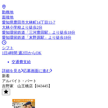
勤務地
面接地
愛知県豊田市大林町14丁目11-7
大林小学校より徒歩2分
愛知環状鉄道「三河豊田駅」より徒歩18分
愛知環状鉄道「末野原駅」より徒歩18分
シフト
1日4時間 週2日からOK
交通費支給
詳細を見る
応募画面に進む
新着
アルバイト・パート
吉野家 山王橋店【043445】