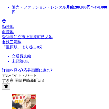
販売・ファッション・レンタル
月給
280,000
円〜
470,000
円
勤務地
面接地
愛知県知立市上重原町己ノ池
名鉄三河線
「重原駅」より徒歩8分
交通費支給
未経験OK
詳細を見る
応募画面に進む
アルバイト・パート
すき家 岡崎戸崎新町店3