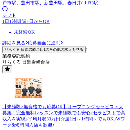
戸市駅、豊田市駅、新豊田駅、春日井(ＪＲ)駅
シフト
1日1時間 週1日からOK
未経験OK
詳細を見る
応募画面に進む
りらくる 日進岩崎台店1のその他の求人を見る
業務委託契約
りらくる 日進岩崎台店
【未経験×無資格でも応募OK】オープニングセラピスト大
募集！完全無料レッスンで未経験でも安心♪セラピストで高
収入を実現♪平均月収33万円☆週1日～1時間～でもOK♪Wワ
ーク&短時間入店も歓迎♪