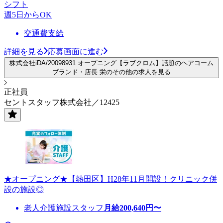
シフト
週5日からOK
交通費支給
詳細を見る
応募画面に進む
株式会社iDA/20098931 オープニング【ラブクロム】話題のヘアコーム
ブランド・店長 栄のその他の求人を見る
正社員
セントスタッフ株式会社／12425
★オープニング★【熱田区】H28年11月開設！クリニック併
設の施設◎
老人介護施設スタッフ
月給
200,640
円〜