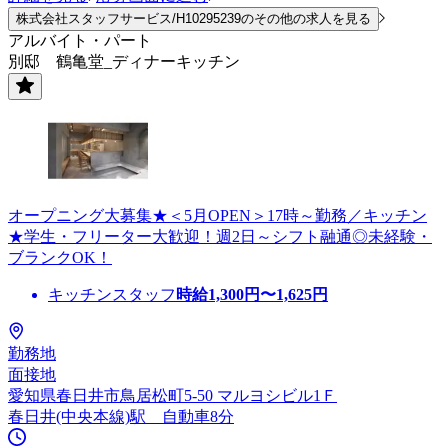
株式会社スタッフサービス/H10295239のその他の求人を見る
アルバイト・パート
別邸 鶴亀堂_ディナーキッチン
オープニング大募集★＜5月OPEN＞17時～勤務／キッチン
★学生・フリーター大歓迎！週2日～シフト融通◎未経験・
ブランクOK！
キッチンスタッフ
時給
1,300
円〜
1,625
円
勤務地
面接地
愛知県春日井市鳥居松町5-50 マルヨシビル1Ｆ
春日井(中央本線)駅 自動車8分