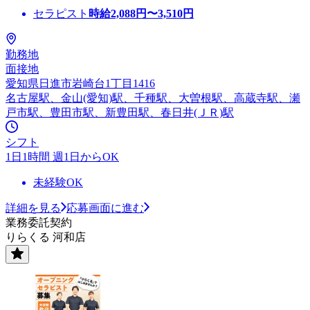
セラピスト
時給
2,088
円〜
3,510
円
勤務地
面接地
愛知県日進市岩崎台1丁目1416
名古屋駅、金山(愛知)駅、千種駅、大曽根駅、高蔵寺駅、瀬
戸市駅、豊田市駅、新豊田駅、春日井(ＪＲ)駅
シフト
1日1時間 週1日からOK
未経験OK
詳細を見る
応募画面に進む
業務委託契約
りらくる 河和店