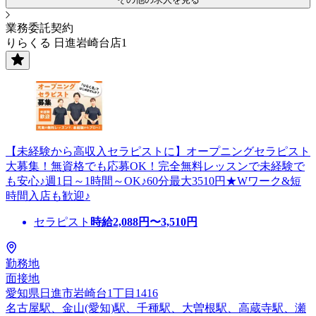
業務委託契約
りらくる 日進岩崎台店1
【未経験から高収入セラピストに】オープニングセラピスト
大募集！無資格でも応募OK！完全無料レッスンで未経験で
も安心♪週1日～1時間～OK♪60分最大3510円★Wワーク&短
時間入店も歓迎♪
セラピスト
時給
2,088
円〜
3,510
円
勤務地
面接地
愛知県日進市岩崎台1丁目1416
名古屋駅、金山(愛知)駅、千種駅、大曽根駅、高蔵寺駅、瀬