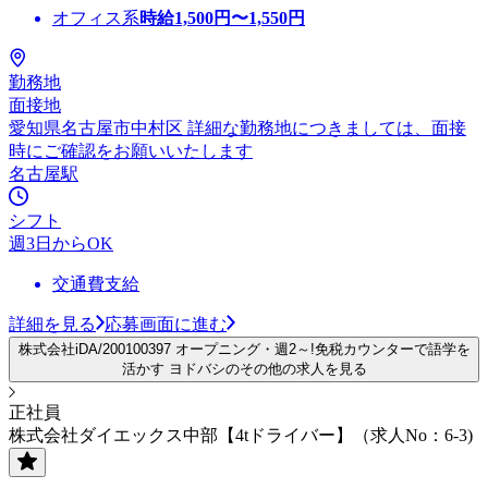
オフィス系
時給
1,500
円〜
1,550
円
勤務地
面接地
愛知県名古屋市中村区 詳細な勤務地につきましては、面接
時にご確認をお願いいたします
名古屋駅
シフト
週3日からOK
交通費支給
詳細を見る
応募画面に進む
株式会社iDA/200100397 オープニング・週2～!免税カウンターで語学を
活かす ヨドバシのその他の求人を見る
正社員
株式会社ダイエックス中部【4tドライバー】（求人No：6-3)