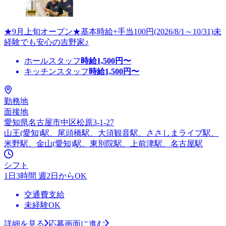
★9月上旬オープン★基本時給+手当100円(2026/8/1～10/31)未
経験でも安心の吉野家♪
ホールスタッフ
時給
1,500
円〜
キッチンスタッフ
時給
1,500
円〜
勤務地
面接地
愛知県名古屋市中区松原3-1-27
山王(愛知)駅、尾頭橋駅、大須観音駅、ささしまライブ駅、
米野駅、金山(愛知)駅、東別院駅、上前津駅、名古屋駅
シフト
1日3時間 週2日からOK
交通費支給
未経験OK
詳細を見る
応募画面に進む