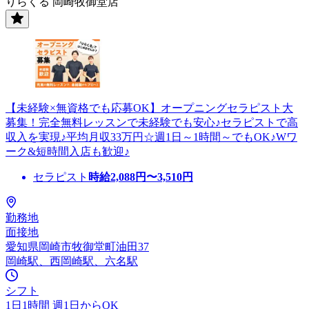
りらくる 岡崎牧御堂店
【未経験×無資格でも応募OK】オープニングセラピスト大
募集！完全無料レッスンで未経験でも安心♪セラピストで高
収入を実現♪平均月収33万円☆週1日～1時間～でもOK♪Wワ
ーク&短時間入店も歓迎♪
セラピスト
時給
2,088
円〜
3,510
円
勤務地
面接地
愛知県岡崎市牧御堂町油田37
岡崎駅、西岡崎駅、六名駅
シフト
1日1時間 週1日からOK