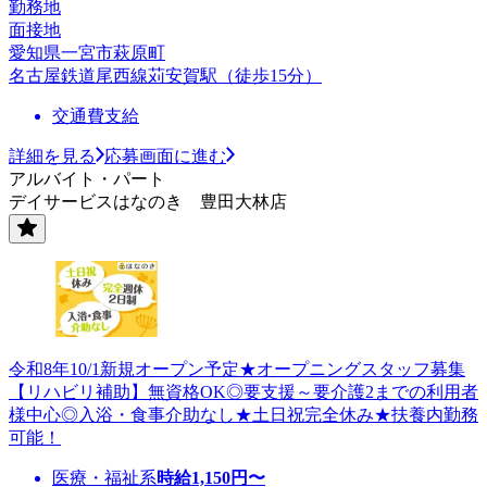
勤務地
面接地
愛知県一宮市萩原町
名古屋鉄道尾西線苅安賀駅（徒歩15分）
交通費支給
詳細を見る
応募画面に進む
アルバイト・パート
デイサービスはなのき 豊田大林店
令和8年10/1新規オープン予定★オープニングスタッフ募集
【リハビリ補助】無資格OK◎要支援～要介護2までの利用者
様中心◎入浴・食事介助なし★土日祝完全休み★扶養内勤務
可能！
医療・福祉系
時給
1,150
円〜