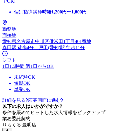
でOK!
個別指導講師
時給
1,200
円〜
1,800
円
勤務地
面接地
愛知県名古屋市中川区供米田1丁目401番地
春田駅 徒歩4分、戸田(愛知)駅 徒歩11分
シフト
1日1.5時間 週1日からOK
未経験OK
短期OK
単発OK
詳細を見る
応募画面に進む
以下の求人はいかがですか？
条件を緩めてヒットした求人情報をピックアップ
業務委託契約
りらくる 豊明店