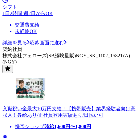
シフト
1日2時間 週2日からOK
交通費支給
未経験OK
詳細を見る
応募画面に進む
契約社員
株式会社フェローズ(SB経験量販)NGY_SK_1102_1582T(A)
(NGY)
入職祝い金最大10万円支給！【携帯販売】業界経験者向け高
収入！昇給あり/正社員登用実績あり/日払い可
携帯ショップ
時給
1,600
円〜
1,800
円