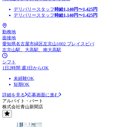
デリバリースタッフ
時給
1,140
円〜
1,425
円
デリバリースタッフ
時給
1,140
円〜
1,425
円
勤務地
面接地
愛知県名古屋市緑区左京山1002 プレイスビバ
左京山駅、大高駅、南大高駅
シフト
1日2時間 週3日からOK
未経験OK
短期OK
詳細を見る
応募画面に進む
アルバイト・パート
株式会社青山新聞店