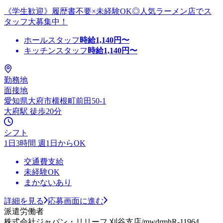
《学生歓迎》履歴書不要×未経験OK◎人気ラーメン店でス
タッフ大募集中！
ホールスタッフ
時給
1,140
円〜
キッチンスタッフ
時給
1,140
円〜
勤務地
面接地
愛知県大府市横根町前田50-1
大府駅 徒歩20分
シフト
1日3時間 週1日からOK
交通費支給
未経験OK
まかないあり
詳細を見る
応募画面に進む
派遣労働者
株式会社ジャパン・リリーフ 刈谷支店/mwdrmhR-11964