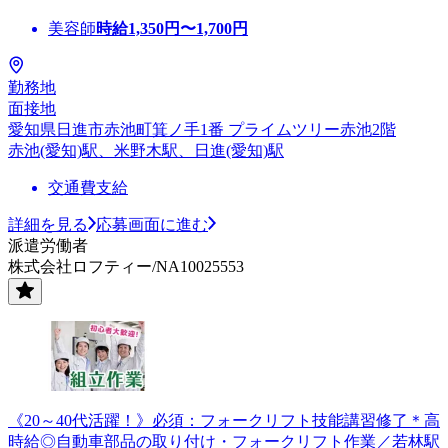
美容師
時給
1,350
円〜
1,700
円
勤務地
面接地
愛知県日進市赤池町箕ノ手1番 プライムツリー赤池2階
赤池(愛知)駅、米野木駅、日進(愛知)駅
交通費支給
詳細を見る
応募画面に進む
派遣労働者
株式会社ロフティー/NA10025553
《20～40代活躍！》必須：フォークリフト技能講習修了＊高
時給◎自動車部品の取り付け・フォークリフト作業／若林駅