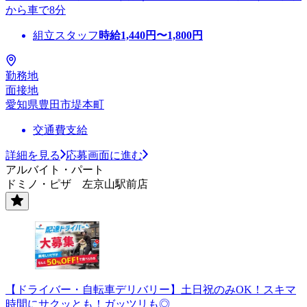
から車で8分
組立スタッフ
時給
1,440
円〜
1,800
円
勤務地
面接地
愛知県豊田市堤本町
交通費支給
詳細を見る
応募画面に進む
アルバイト・パート
ドミノ・ピザ 左京山駅前店
【ドライバー・自転車デリバリー】土日祝のみOK！スキマ
時間にサクッとも！ガッツリも◎