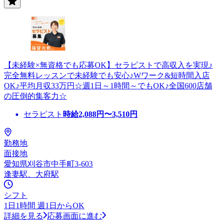
【未経験×無資格でも応募OK】セラピストで高収入を実現♪
完全無料レッスンで未経験でも安心♪Wワーク&短時間入店
OK♪平均月収33万円☆週1日～1時間～でもOK♪全国600店舗
の圧倒的集客力☆
セラピスト
時給
2,088
円〜
3,510
円
勤務地
面接地
愛知県刈谷市中手町3-603
逢妻駅、大府駅
シフト
1日1時間 週1日からOK
詳細を見る
応募画面に進む