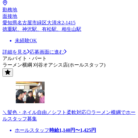
勤務地
面接地
愛知県名古屋市緑区大清水2-1415
徳重駅、神沢駅、有松駅、相生山駅
未経験OK
詳細を見る
応募画面に進む
アルバイト・パート
ラーメン横綱 刈谷オアシス店(ホールスタッフ)
＼髪色・ネイル自由／シフト柔軟対応◎ラーメン横綱でホー
ルスタッフ募集
ホールスタッフ
時給
1,140
円〜
1,425
円