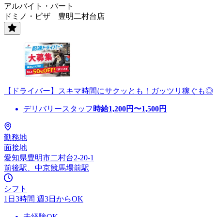
アルバイト・パート
ドミノ・ピザ 豊明二村台店
【ドライバー】スキマ時間にサクッとも！ガッツリ稼ぐも◎
デリバリースタッフ
時給
1,200
円〜
1,500
円
勤務地
面接地
愛知県豊明市二村台2-20-1
前後駅、中京競馬場前駅
シフト
1日3時間 週3日からOK
未経験OK