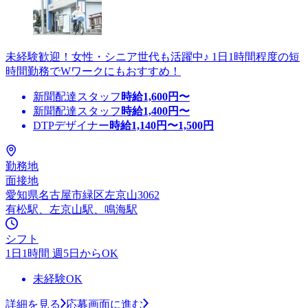
未経験歓迎！女性・シニア世代も活躍中♪ 1日1時間程度の短
時間勤務でWワークにもおすすめ！
新聞配達スタッフ
時給
1,600
円〜
新聞配達スタッフ
時給
1,400
円〜
DTPデザイナー
時給
1,140
円〜
1,500
円
勤務地
面接地
愛知県名古屋市緑区左京山3062
有松駅、左京山駅、鳴海駅
シフト
1日1時間 週5日からOK
未経験OK
詳細を見る
応募画面に進む