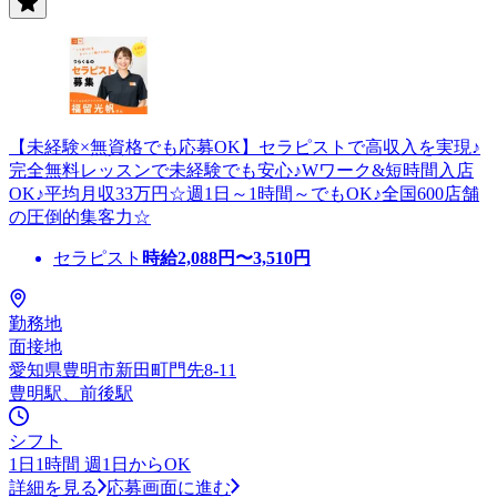
【未経験×無資格でも応募OK】セラピストで高収入を実現♪
完全無料レッスンで未経験でも安心♪Wワーク&短時間入店
OK♪平均月収33万円☆週1日～1時間～でもOK♪全国600店舗
の圧倒的集客力☆
セラピスト
時給
2,088
円〜
3,510
円
勤務地
面接地
愛知県豊明市新田町門先8-11
豊明駅、前後駅
シフト
1日1時間 週1日からOK
詳細を見る
応募画面に進む