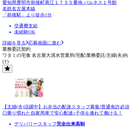
愛知県豊明市前後町善江１７３５番地 パルネス１号館
名鉄名古屋本線
「前後駅」より徒歩1分
交通費支給
未経験OK
詳細を見る
応募画面に進む
業務委託契約
ワタミの宅食 名古屋大清水営業所(宅配/業務委託/主婦(夫)向
け)
【主婦(夫)活躍中】お弁当の配達スタッフ募集!普通免許必須
◎乗り慣れた自家用車で安心配達♪子供を連れて働ける！
デリバリースタッフ
完全出来高制