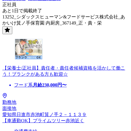
正社員
あと1日で掲載終了
13252_シダックスヒューマン&フードサービス株式会社_あ
かいけ箕ノ手保育園 内厨房_367149_正・責・栄
【栄養士/正社員】責任者・責任者候補資格を活かして働こ
う！ブランクがある方も歓迎☆
フード系
月給
230,000
円〜
勤務地
面接地
愛知県日進市赤池町箕ノ手２－１１３９
【車通勤OK】プライムツリー赤池近く