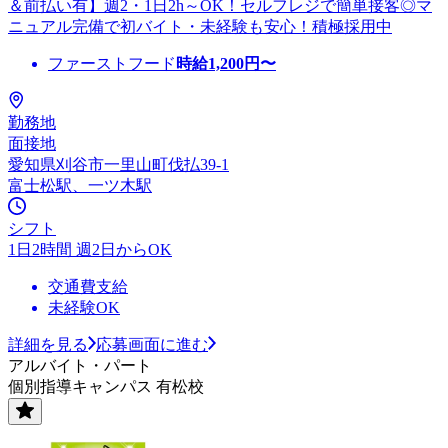
＆前払い有】週2・1日2h～OK！セルフレジで簡単接客◎マ
ニュアル完備で初バイト・未経験も安心！積極採用中
ファーストフード
時給
1,200
円〜
勤務地
面接地
愛知県刈谷市一里山町伐払39-1
富士松駅、一ツ木駅
シフト
1日2時間 週2日からOK
交通費支給
未経験OK
詳細を見る
応募画面に進む
アルバイト・パート
個別指導キャンパス 有松校