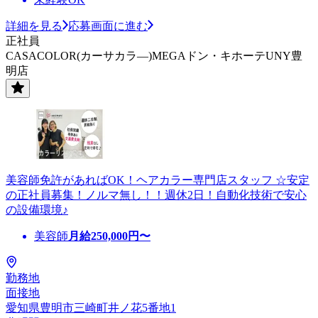
詳細を見る
応募画面に進む
正社員
CASACOLOR(カーサカラ―)MEGAドン・キホーテUNY豊
明店
美容師免許があればOK！ヘアカラー専門店スタッフ ☆安定
の正社員募集！ノルマ無し！！週休2日！自動化技術で安心
の設備環境♪
美容師
月給
250,000
円〜
勤務地
面接地
愛知県豊明市三崎町井ノ花5番地1