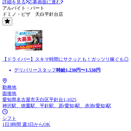
詳細を見る
応募画面に進む
アルバイト・パート
ドミノ・ピザ 天白平針台店
【ドライバー】スキマ時間にサクッとも！ガッツリ稼ぐも◎
デリバリースタッフ
時給
1,230
円〜
1,538
円
勤務地
面接地
愛知県名古屋市天白区平針台1-1025
神沢駅、徳重駅、平針駅、原(愛知)駅、赤池(愛知)駅
シフト
1日3時間 週3日からOK