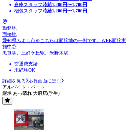
倉庫スタッフ
時給
1,200
円〜
1,700
円
梱包スタッフ
時給
1,200
円〜
1,700
円
勤務地
面接地
愛知県みよし市※こちらは面接地の一例です。WEB面接実
施中◎
黒笹駅、三好ケ丘駅、米野木駅
交通費支給
未経験OK
詳細を見る
応募画面に進む
アルバイト・パート
継承 あっ晴れ 大府店(学生)