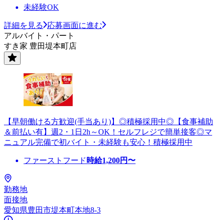
未経験OK
詳細を見る
応募画面に進む
アルバイト・パート
すき家 豊田堤本町店
【早朝働ける方歓迎(手当あり)】◎積極採用中◎【食事補助
＆前払い有】週2・1日2h～OK！セルフレジで簡単接客◎マ
ニュアル完備で初バイト・未経験も安心！積極採用中
ファーストフード
時給
1,200
円〜
勤務地
面接地
愛知県豊田市堤本町本地8-3