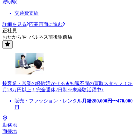
豊明駅
交通費支給
詳細を見る
応募画面に進む
正社員
おたからや_パルネス前後駅前店
接客業・営業の経験活かせる★知識不問の買取スタッフ！≫
月28万円以上！完全週休2日制☆未経験活躍中♪
販売・ファッション・レンタル
月給
280,000
円〜
470,000
円
勤務地
面接地