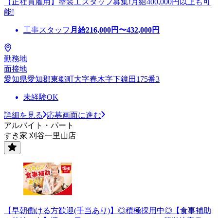
【正社員雇用】塗装工スタッフ募集!月給400,000円以上も可
能!
工事スタッフ
月給
216,000
円〜
432,000
円
勤務地
面接地
愛知県愛知郡東郷町大字春木字下鏡田175番3
未経験OK
詳細を見る
応募画面に進む
アルバイト・パート
すき家 刈谷一里山店
【早朝働ける方歓迎(手当あり)】◎積極採用中◎【食事補助