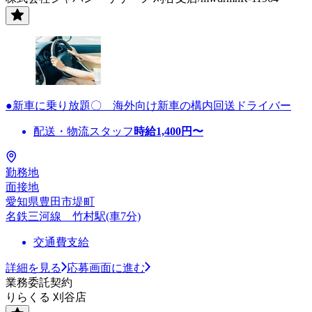
●新車に乗り放題〇 海外向け新車の構内回送ドライバー
配送・物流スタッフ
時給
1,400
円〜
勤務地
面接地
愛知県豊田市堤町
名鉄三河線 竹村駅(車7分)
交通費支給
詳細を見る
応募画面に進む
業務委託契約
りらくる 刈谷店