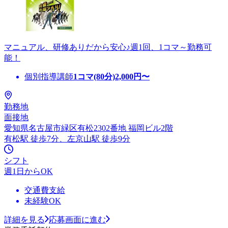
マニュアル、研修ありだから安心♪週1回、1コマ～勤務可
能！
個別指導講師
1コマ(80分)
2,000
円〜
勤務地
面接地
愛知県名古屋市緑区有松2302番地 福岡ビル2階
有松駅 徒歩7分、左京山駅 徒歩9分
シフト
週1日からOK
交通費支給
未経験OK
詳細を見る
応募画面に進む