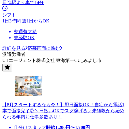
日進駅より車で14分
シフト
1日3時間 週1日からOK
交通費支給
未経験OK
詳細を見る
応募画面に進む
派遣労働者
UTエージェント株式会社 東海第一CU_みよし市
【8月スタートするなら今！】即日面接OK！自宅から電話1
本で面接完了◎＼日払いOKでスグ稼げる／未経験から始め
られる年内お仕事多数あり！
仕分けスタッフ
時給
1,200
円〜
1,700
円