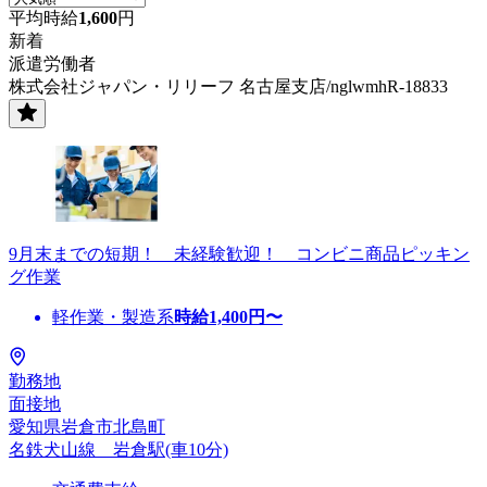
平均時給
1,600
円
新着
派遣労働者
株式会社ジャパン・リリーフ 名古屋支店/nglwmhR-18833
9月末までの短期！ 未経験歓迎！ コンビニ商品ピッキン
グ作業
軽作業・製造系
時給
1,400
円〜
勤務地
面接地
愛知県岩倉市北島町
名鉄犬山線 岩倉駅(車10分)