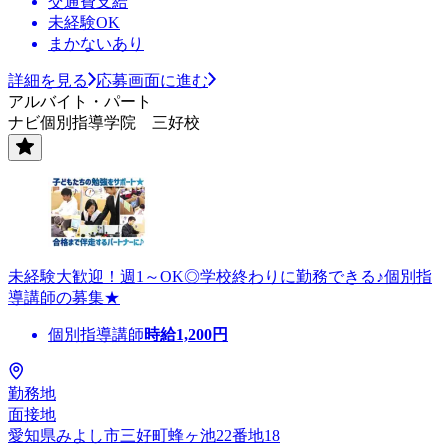
交通費支給
未経験OK
まかないあり
詳細を見る
応募画面に進む
アルバイト・パート
ナビ個別指導学院 三好校
未経験大歓迎！週1～OK◎学校終わりに勤務できる♪個別指
導講師の募集★
個別指導講師
時給
1,200
円
勤務地
面接地
愛知県みよし市三好町蜂ヶ池22番地18