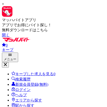
×
マッハバイトアプリ
アプリでお得にバイト探し！
無料ダウンロードはこちら
開く
0
キープ
メニュー
キープした求人を見る
0
検索履歴
新規会員登録(無料)
ログイン
ヘルプ
エリアから探す
駅から探す