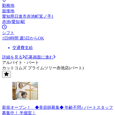
勤務地
面接地
愛知県日進市赤池町箕ノ手1
赤池(愛知)駅
シフト
1日8時間 週5日からOK
交通費支給
詳細を見る
応募画面に進む
アルバイト・パート
カットコムズ プライムツリー赤池店(パート)
新規オープン！ ◆美容師募集◆ 年齢不問♪ パートスタッフ
募集中！ 半個室！