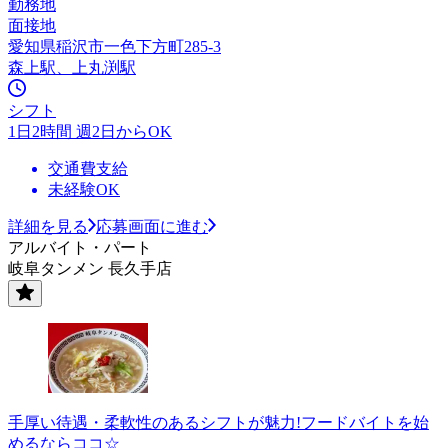
勤務地
面接地
愛知県稲沢市一色下方町285-3
森上駅、上丸渕駅
シフト
1日2時間 週2日からOK
交通費支給
未経験OK
詳細を見る
応募画面に進む
アルバイト・パート
岐阜タンメン 長久手店
手厚い待遇・柔軟性のあるシフトが魅力!フードバイトを始
めるならココ☆