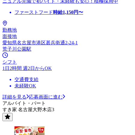
ニュアル完備で初バイト・未経験も安心！積極採用中
ファーストフード
時給
1,150
円〜
勤務地
面接地
愛知県名古屋市港区甚兵衛通2-24-1
荒子川公園駅
シフト
1日2時間 週2日からOK
交通費支給
未経験OK
詳細を見る
応募画面に進む
アルバイト・パート
すき家 名古屋大野木店3