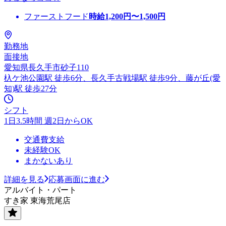
ファーストフード
時給
1,200
円〜
1,500
円
勤務地
面接地
愛知県長久手市砂子110
杁ケ池公園駅 徒歩6分、長久手古戦場駅 徒歩9分、藤が丘(愛
知)駅 徒歩27分
シフト
1日3.5時間 週2日からOK
交通費支給
未経験OK
まかないあり
詳細を見る
応募画面に進む
アルバイト・パート
すき家 東海荒尾店