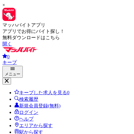
×
マッハバイトアプリ
アプリでお得にバイト探し！
無料ダウンロードはこちら
開く
0
キープ
メニュー
キープした求人を見る
0
検索履歴
新規会員登録(無料)
ログイン
ヘルプ
エリアから探す
駅から探す