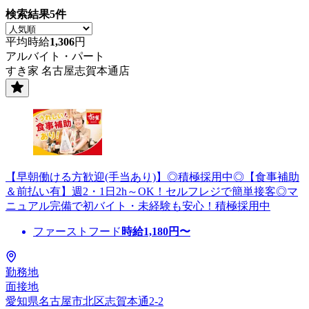
検索結果
5
件
平均時給
1,306
円
アルバイト・パート
すき家 名古屋志賀本通店
【早朝働ける方歓迎(手当あり)】◎積極採用中◎【食事補助
＆前払い有】週2・1日2h～OK！セルフレジで簡単接客◎マ
ニュアル完備で初バイト・未経験も安心！積極採用中
ファーストフード
時給
1,180
円〜
勤務地
面接地
愛知県名古屋市北区志賀本通2-2