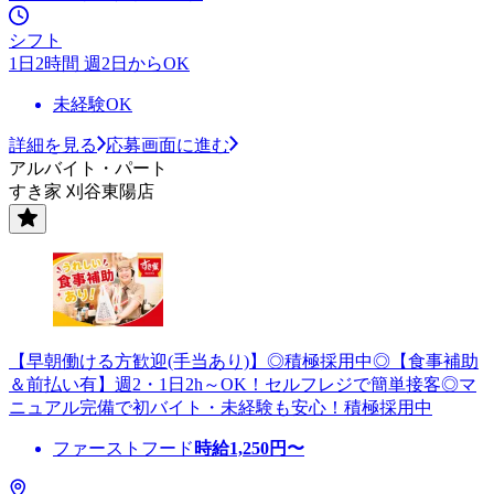
シフト
1日2時間 週2日からOK
未経験OK
詳細を見る
応募画面に進む
アルバイト・パート
すき家 刈谷東陽店
【早朝働ける方歓迎(手当あり)】◎積極採用中◎【食事補助
＆前払い有】週2・1日2h～OK！セルフレジで簡単接客◎マ
ニュアル完備で初バイト・未経験も安心！積極採用中
ファーストフード
時給
1,250
円〜