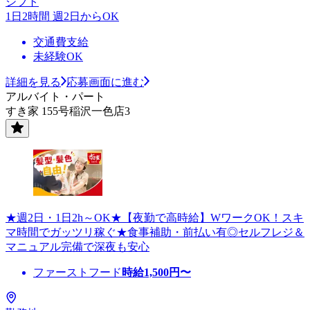
シフト
1日2時間 週2日からOK
交通費支給
未経験OK
詳細を見る
応募画面に進む
アルバイト・パート
すき家 155号稲沢一色店3
★週2日・1日2h～OK★【夜勤で高時給】WワークOK！スキ
マ時間でガッツリ稼ぐ★食事補助・前払い有◎セルフレジ＆
マニュアル完備で深夜も安心
ファーストフード
時給
1,500
円〜