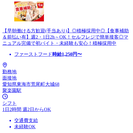
【早朝働ける方歓迎(手当あり)】◎積極採用中◎【食事補助
＆前払い有】週2・1日2h～OK！セルフレジで簡単接客◎マ
ニュアル完備で初バイト・未経験も安心！積極採用中
ファーストフード
時給
1,250
円〜
勤務地
面接地
愛知県東海市荒尾町大城68
聚楽園駅
シフト
1日2時間 週2日からOK
交通費支給
未経験OK