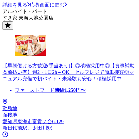
詳細を見る
応募画面に進む
アルバイト・パート
すき家 東海大池公園店
【早朝働ける方歓迎(手当あり)】◎積極採用中◎【食事補助
＆前払い有】週2・1日2h～OK！セルフレジで簡単接客◎マ
ニュアル完備で初バイト・未経験も安心！積極採用中
ファーストフード
時給
1,250
円〜
勤務地
面接地
愛知県東海市富貴ノ台6-129
新日鉄前駅、太田川駅