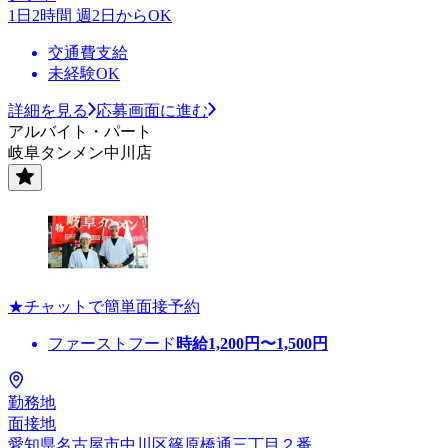
1日2時間 週2日からOK
交通費支給
未経験OK
詳細を見る
応募画面に進む
アルバイト・パート
岐阜タンメン中川店
★チャットで簡単面接予約
ファーストフード
時給
1,200
円〜
1,500
円
勤務地
面接地
愛知県名古屋市中川区篠原橋通三丁目２番