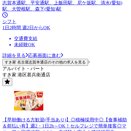
志賀本通駅、平安通駅、上飯田駅、尼ケ坂駅、清水(愛知)
駅、大曽根駅、森下(愛知)駅
シフト
1日2時間 週2日からOK
交通費支給
未経験OK
詳細を見る
応募画面に進む
すき家 名古屋志賀本通店のその他の求人を見る
アルバイト・パート
すき家 港区甚兵衛通店
【早朝働ける方歓迎(手当あり)】◎積極採用中◎【食事補助
＆前払い有】週2・1日2h～OK！セルフレジで簡単接客◎マ