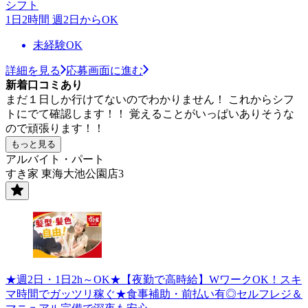
シフト
1日2時間 週2日からOK
未経験OK
詳細を見る
応募画面に進む
新着口コミあり
まだ１日しか行けてないのでわかりません！ これからシフ
トにでて確認します！！ 覚えることがいっぱいありそうな
ので頑張ります！！
もっと見る
アルバイト・パート
すき家 東海大池公園店3
★週2日・1日2h～OK★【夜勤で高時給】WワークOK！スキ
マ時間でガッツリ稼ぐ★食事補助・前払い有◎セルフレジ＆