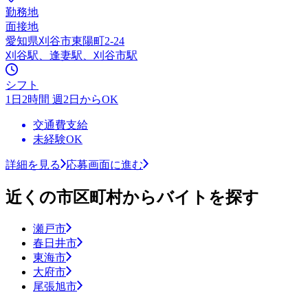
勤務地
面接地
愛知県刈谷市東陽町2-24
刈谷駅、逢妻駅、刈谷市駅
シフト
1日2時間 週2日からOK
交通費支給
未経験OK
詳細を見る
応募画面に進む
近くの市区町村からバイトを探す
瀬戸市
春日井市
東海市
大府市
尾張旭市