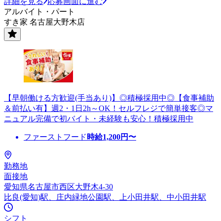
詳細を見る
応募画面に進む
アルバイト・パート
すき家 名古屋大野木店
【早朝働ける方歓迎(手当あり)】◎積極採用中◎【食事補助
＆前払い有】週2・1日2h～OK！セルフレジで簡単接客◎マ
ニュアル完備で初バイト・未経験も安心！積極採用中
ファーストフード
時給
1,200
円〜
勤務地
面接地
愛知県名古屋市西区大野木4-30
比良(愛知)駅、庄内緑地公園駅、上小田井駅、中小田井駅
シフト