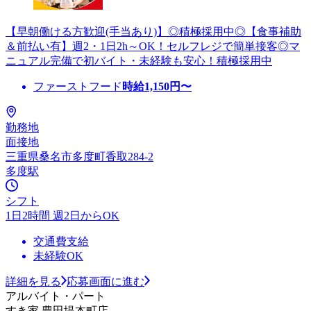
【早朝働ける方歓迎(手当あり)】◎積極採用中◎【食事補助
＆前払い有】週2・1日2h～OK！セルフレジで簡単接客◎マ
ニュアル完備で初バイト・未経験も安心！積極採用中
ファーストフード
時給
1,150
円〜
勤務地
面接地
三重県桑名市多度町香取284-2
多度駅
シフト
1日2時間 週2日からOK
交通費支給
未経験OK
詳細を見る
応募画面に進む
アルバイト・パート
すき家 豊田堤本町店