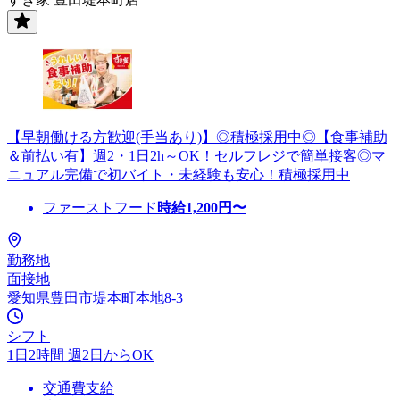
【早朝働ける方歓迎(手当あり)】◎積極採用中◎【食事補助
＆前払い有】週2・1日2h～OK！セルフレジで簡単接客◎マ
ニュアル完備で初バイト・未経験も安心！積極採用中
ファーストフード
時給
1,200
円〜
勤務地
面接地
愛知県豊田市堤本町本地8-3
シフト
1日2時間 週2日からOK
交通費支給