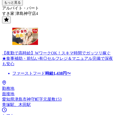
もっと見る
アルバイト・パート
すき家 津島神守店4
【夜勤で高時給】WワークOK！スキマ時間でガッツリ稼ぐ
★食事補助・前払い有◎セルフレジ＆マニュアル完備で深夜
も安心
ファーストフード
時給
1,438
円〜
勤務地
面接地
愛知県津島市神守町字元屋敷153
青塚駅、木田駅