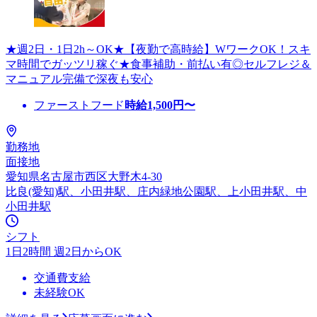
★週2日・1日2h～OK★【夜勤で高時給】WワークOK！スキ
マ時間でガッツリ稼ぐ★食事補助・前払い有◎セルフレジ＆
マニュアル完備で深夜も安心
ファーストフード
時給
1,500
円〜
勤務地
面接地
愛知県名古屋市西区大野木4-30
比良(愛知)駅、小田井駅、庄内緑地公園駅、上小田井駅、中
小田井駅
シフト
1日2時間 週2日からOK
交通費支給
未経験OK