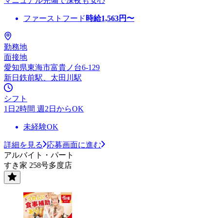
マニュアル完備で深夜も安心
ファーストフード
時給
1,563
円〜
勤務地
面接地
愛知県東海市富貴ノ台6-129
新日鉄前駅、太田川駅
シフト
1日2時間 週2日からOK
未経験OK
詳細を見る
応募画面に進む
アルバイト・パート
すき家 258号多度店