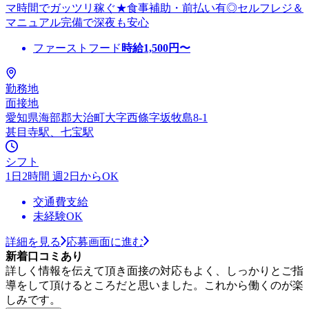
マ時間でガッツリ稼ぐ★食事補助・前払い有◎セルフレジ＆
マニュアル完備で深夜も安心
ファーストフード
時給
1,500
円〜
勤務地
面接地
愛知県海部郡大治町大字西條字坂牧島8-1
甚目寺駅、七宝駅
シフト
1日2時間 週2日からOK
交通費支給
未経験OK
詳細を見る
応募画面に進む
新着口コミあり
詳しく情報を伝えて頂き面接の対応もよく、しっかりとご指
導をして頂けるところだと思いました。これから働くのが楽
しみです。