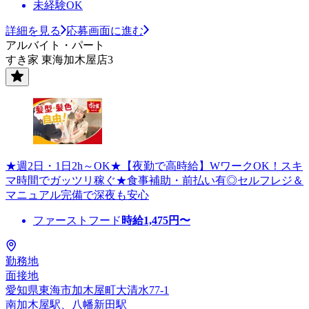
未経験OK
詳細を見る
応募画面に進む
アルバイト・パート
すき家 東海加木屋店3
★週2日・1日2h～OK★【夜勤で高時給】WワークOK！スキ
マ時間でガッツリ稼ぐ★食事補助・前払い有◎セルフレジ＆
マニュアル完備で深夜も安心
ファーストフード
時給
1,475
円〜
勤務地
面接地
愛知県東海市加木屋町大清水77-1
南加木屋駅、八幡新田駅