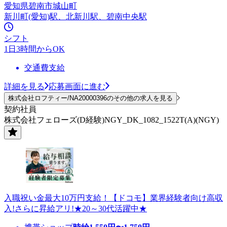
愛知県碧南市城山町
新川町(愛知)駅、北新川駅、碧南中央駅
シフト
1日3時間からOK
交通費支給
詳細を見る
応募画面に進む
株式会社ロフティー/NA20000396のその他の求人を見る
契約社員
株式会社フェローズ(D経験)NGY_DK_1082_1522T(A)(NGY)
入職祝い金最大10万円支給！【ドコモ】業界経験者向け高収
入!さらに昇給アリ!★20～30代活躍中★