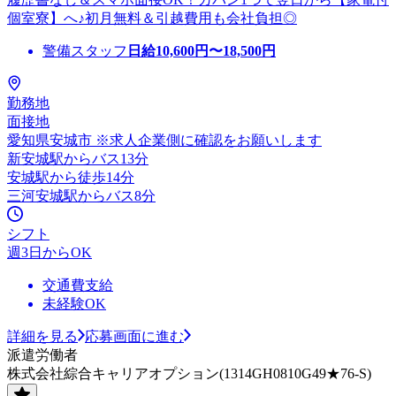
個室寮】へ♪初月無料＆引越費用も会社負担◎
警備スタッフ
日給
10,600
円〜
18,500
円
勤務地
面接地
愛知県安城市 ※求人企業側に確認をお願いします
新安城駅からバス13分
安城駅から徒歩14分
三河安城駅からバス8分
シフト
週3日からOK
交通費支給
未経験OK
詳細を見る
応募画面に進む
派遣労働者
株式会社綜合キャリアオプション(1314GH0810G49★76-S)