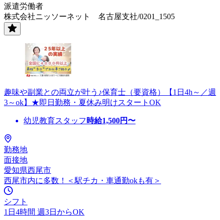
派遣労働者
株式会社ニッソーネット 名古屋支社/0201_1505
趣味や副業との両立が叶う♪保育士（要資格）【1日4h～／週
3～ok】★即日勤務・夏休み明けスタートOK
幼児教育スタッフ
時給
1,500
円〜
勤務地
面接地
愛知県西尾市
西尾市内に多数！＜駅チカ・車通勤okも有＞
シフト
1日4時間 週3日からOK