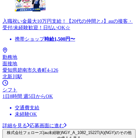
入職祝い金最大10万円支給！【20代の仲間と♪】auの接客・
受付/未経験歓迎！日払いOK☆
携帯ショップ
時給
1,500
円〜
勤務地
面接地
愛知県碧南市久沓町4-126
北新川駅
シフト
1日8時間 週5日からOK
交通費支給
未経験OK
詳細を見る
応募画面に進む
株式会社フェローズ(au未経験)NGY_A_1082_1522T(A)(NGY)のその他