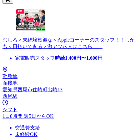
むしろ＜未経験歓迎な＞Appleコーナーのスタッフ！！しか
も＜日払いできる＞激アツ求人はこちら！！
家電販売スタッフ
時給
1,400
円〜
1,600
円
勤務地
面接地
愛知県西尾市住崎町出崎13
西尾駅
シフト
1日8時間 週5日からOK
交通費支給
未経験OK