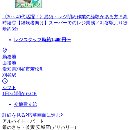
《20～40代活躍！》必須：レジ閉め作業の経験がある方＊高
時給◎【経験者向け】スーパーでのレジ業務／刈谷駅より徒
歩約3分
レジスタッフ
時給
1,400
円〜
勤務地
面接地
愛知県刈谷市若松町
刈谷駅
シフト
1日3時間からOK
交通費支給
詳細を見る
応募画面に進む
アルバイト・パート
銀のさら・釜寅 安城店(デリバリー)