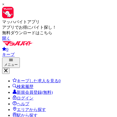
×
マッハバイトアプリ
アプリでお得にバイト探し！
無料ダウンロードはこちら
開く
0
キープ
メニュー
キープした求人を見る
0
検索履歴
新規会員登録(無料)
ログイン
ヘルプ
エリアから探す
駅から探す