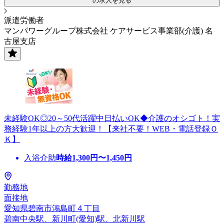
の求人を見る
派遣労働者
マンパワーグループ株式会社 ケアサービス事業部(介護) 名
古屋支店
未経験OK◎20～50代活躍中日払いOK◆介護のオシゴト！実
務経験1年以上の方大歓迎！【来社不要！WEB・電話登録Ｏ
Ｋ】
入浴介助
時給
1,300
円〜
1,450
円
勤務地
面接地
愛知県碧南市鴻島町４丁目
碧南中央駅、新川町(愛知)駅、北新川駅