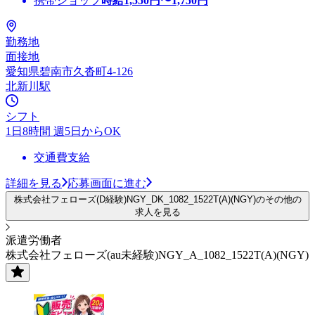
携帯ショップ
時給
1,550
円〜
1,750
円
勤務地
面接地
愛知県碧南市久沓町4-126
北新川駅
シフト
1日8時間 週5日からOK
交通費支給
詳細を見る
応募画面に進む
株式会社フェローズ(D経験)NGY_DK_1082_1522T(A)(NGY)のその他の
求人を見る
派遣労働者
株式会社フェローズ(au未経験)NGY_A_1082_1522T(A)(NGY)