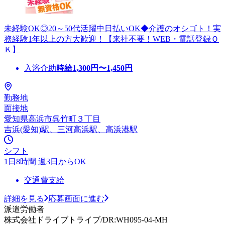
未経験OK◎20～50代活躍中日払いOK◆介護のオシゴト！実
務経験1年以上の方大歓迎！【来社不要！WEB・電話登録Ｏ
Ｋ】
入浴介助
時給
1,300
円〜
1,450
円
勤務地
面接地
愛知県高浜市呉竹町３丁目
吉浜(愛知)駅、三河高浜駅、高浜港駅
シフト
1日8時間 週3日からOK
交通費支給
詳細を見る
応募画面に進む
派遣労働者
株式会社ドライブトライブ/DR:WH095-04-MH