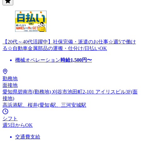
【20代～40代活躍中】社保完備・派遣のお仕事☆週5で働け
る☆自動車金属部品の運搬・仕分け/日払いOK
機械オペレーション
時給
1,500
円〜
勤務地
面接地
愛知県碧南市(勤務地) 刈谷市池田町2-101 アイリスビル3F(面
接地)
高浜港駅、桜井(愛知)駅、三河安城駅
シフト
週5日からOK
交通費支給