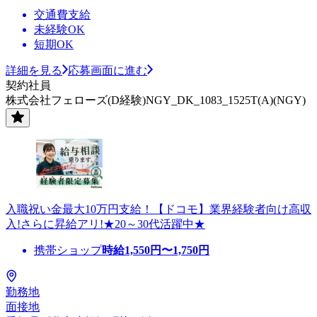
交通費支給
未経験OK
短期OK
詳細を見る
応募画面に進む
契約社員
株式会社フェローズ(D経験)NGY_DK_1083_1525T(A)(NGY)
入職祝い金最大10万円支給！【ドコモ】業界経験者向け高収
入!さらに昇給アリ!★20～30代活躍中★
携帯ショップ
時給
1,550
円〜
1,750
円
勤務地
面接地