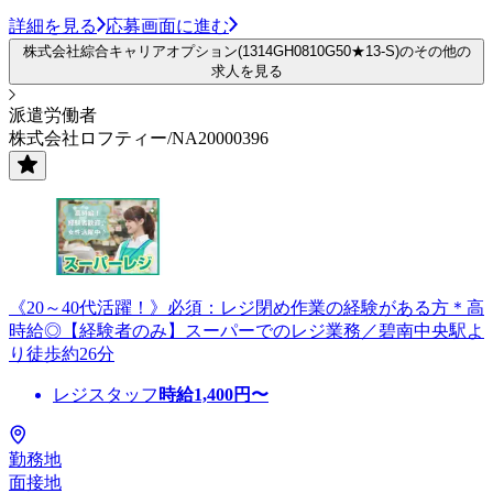
詳細を見る
応募画面に進む
株式会社綜合キャリアオプション(1314GH0810G50★13-S)のその他の
求人を見る
派遣労働者
株式会社ロフティー/NA20000396
《20～40代活躍！》必須：レジ閉め作業の経験がある方＊高
時給◎【経験者のみ】スーパーでのレジ業務／碧南中央駅よ
り徒歩約26分
レジスタッフ
時給
1,400
円〜
勤務地
面接地