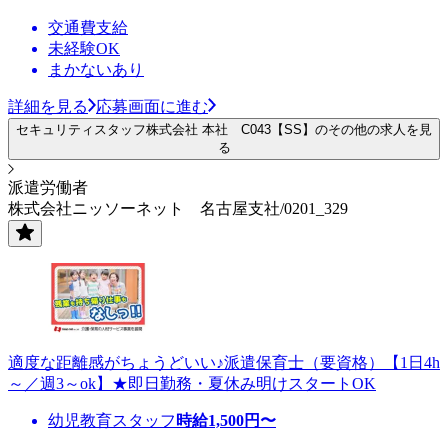
交通費支給
未経験OK
まかないあり
詳細を見る
応募画面に進む
セキュリティスタッフ株式会社 本社 C043【SS】のその他の求人を見
る
派遣労働者
株式会社ニッソーネット 名古屋支社/0201_329
適度な距離感がちょうどいい♪派遣保育士（要資格）【1日4h
～／週3～ok】★即日勤務・夏休み明けスタートOK
幼児教育スタッフ
時給
1,500
円〜