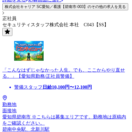
株式会社キャリア SC愛知／看護【碧南市-003】のその他の求人を見る
正社員
セキュリティスタッフ株式会社 本社 C043【SS】
「こんなはずじゃなかった人生。でも、ここからやり直せ
る。」【愛知県勤務/正社員警備】
警備スタッフ
日給
10,100
円〜
12,100
円
勤務地
面接地
愛知県碧南市 ※こちらは募集エリアです。勤務地は原稿内
をご確認ください。
碧南中央駅、北新川駅