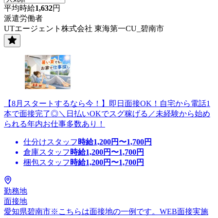
平均時給
1,632
円
派遣労働者
UTエージェント株式会社 東海第一CU_碧南市
【8月スタートするなら今！】即日面接OK！自宅から電話1
本で面接完了◎＼日払いOKでスグ稼げる／未経験から始め
られる年内お仕事多数あり！
仕分けスタッフ
時給
1,200
円〜
1,700
円
倉庫スタッフ
時給
1,200
円〜
1,700
円
梱包スタッフ
時給
1,200
円〜
1,700
円
勤務地
面接地
愛知県碧南市※こちらは面接地の一例です。WEB面接実施