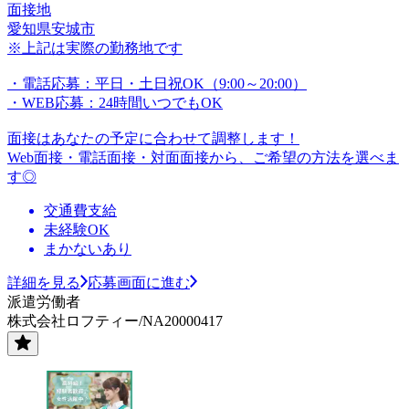
面接地
愛知県安城市
※上記は実際の勤務地です
・電話応募：平日・土日祝OK（9:00～20:00）
・WEB応募：24時間いつでもOK
面接はあなたの予定に合わせて調整します！
Web面接・電話面接・対面面接から、ご希望の方法を選べま
す◎
交通費支給
未経験OK
まかないあり
詳細を見る
応募画面に進む
派遣労働者
株式会社ロフティー/NA20000417