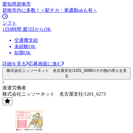
愛知県碧南市
碧南市内に多数！＜駅チカ・車通勤okも有＞
シフト
1日8時間 週5日からOK
交通費支給
未経験OK
短期OK
詳細を見る
応募画面に進む
株式会社ニッソーネット 名古屋支社/1201_5688のその他の求人を見
る
派遣労働者
株式会社ニッソーネット 名古屋支社/1201_6273