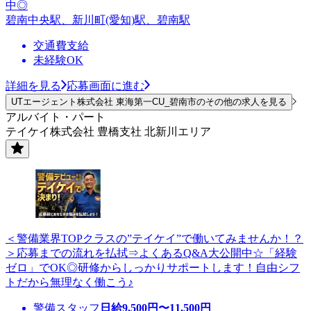
中◎
碧南中央駅、新川町(愛知)駅、碧南駅
交通費支給
未経験OK
詳細を見る
応募画面に進む
UTエージェント株式会社 東海第一CU_碧南市のその他の求人を見る
アルバイト・パート
テイケイ株式会社 豊橋支社 北新川エリア
＜警備業界TOPクラスの”テイケイ”で働いてみませんか！？
＞応募までの流れを払拭⇒よくあるQ&A大公開中☆「経験
ゼロ」でOK◎研修からしっかりサポートします！自由シフ
トだから無理なく働こう♪
警備スタッフ
日給
9,500
円〜
11,500
円