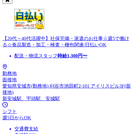
【20代～40代活躍中】社保完備・派遣のお仕事☆週5で働け
る☆食品製造・加工・検査・梱包関連/日払いOK
配送・物流スタッフ
時給
1,300
円〜
勤務地
面接地
愛知県安城市(勤務地) 刈谷市池田町2-101 アイリスビル3F(面
接地)
新安城駅、宇頭駅、安城駅
シフト
週5日からOK
交通費支給