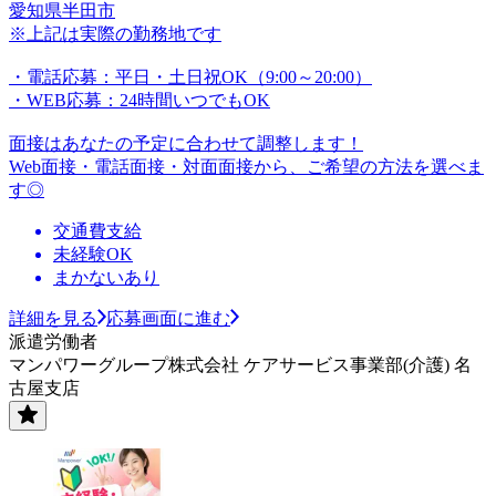
愛知県半田市
※上記は実際の勤務地です
・電話応募：平日・土日祝OK（9:00～20:00）
・WEB応募：24時間いつでもOK
面接はあなたの予定に合わせて調整します！
Web面接・電話面接・対面面接から、ご希望の方法を選べま
す◎
交通費支給
未経験OK
まかないあり
詳細を見る
応募画面に進む
派遣労働者
マンパワーグループ株式会社 ケアサービス事業部(介護) 名
古屋支店