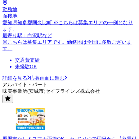
勤務地
面接地
愛知県知多郡阿久比町 ※こちらは募集エリアの一例となり
ます。
最寄り駅：白沢駅など
※こちらは募集エリアです。勤務地は全国に多数ございま
す。
交通費支給
未経験OK
詳細を見る
応募画面に進む
アルバイト・パート
味美事業所(安城市)セイフラインズ株式会社
履歴書なし＆スマホ面接OK！カバン1つで翌日から【家電付