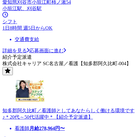
愛知県刈谷市小垣江町柿ノ湫54
小垣江駅、刈谷駅
シフト
1日8時間 週5日からOK
交通費支給
詳細を見る
応募画面に進む
紹介予定派遣
株式会社キャリア SC名古屋／看護【知多郡阿久比町-004】
知多郡阿久比町／看護師としてあなたらしく働ける環境です
♪＊20代～50代活躍中＊【紹介予定派遣】
看護師
月給
278,964
円〜