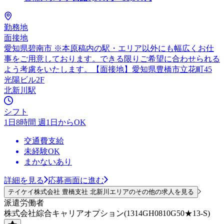
勤務地
面接地
愛知県碧南市 ※本原稿内の駅・エリア以外にも幅広くお仕
事をご用意しております。できる限りご希望に合わせられる
よう考慮をいたします。【面接地】愛知県豊橋市立花町45
光陽ビル2F
北新川駅
シフト
1日8時間 週1日からOK
交通費支給
未経験OK
まかないあり
詳細を見る
応募画面に進む
テイケイ株式会社 豊橋支社 北新川エリアのその他の求人を見る
派遣労働者
株式会社綜合キャリアオプション(1314GH0810G50★13-S)