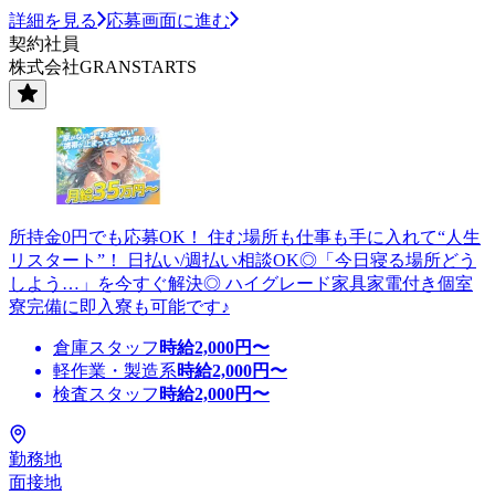
詳細を見る
応募画面に進む
契約社員
株式会社GRANSTARTS
所持金0円でも応募OK！ 住む場所も仕事も手に入れて“人生
リスタート”！ 日払い/週払い相談OK◎「今日寝る場所どう
しよう…」を今すぐ解決◎ ハイグレード家具家電付き個室
寮完備に即入寮も可能です♪
倉庫スタッフ
時給
2,000
円〜
軽作業・製造系
時給
2,000
円〜
検査スタッフ
時給
2,000
円〜
勤務地
面接地