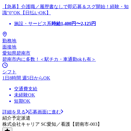
【急募】介護職／履歴書なしで即応募＆スグ開始！経験・知
識"0"OK【日払いOK】
施設・サービス系
時給
1,400
円〜
2,125
円
勤務地
面接地
愛知県碧南市
碧南市内に多数！＜駅チカ・車通勤okも有＞
シフト
1日8時間 週5日からOK
交通費支給
未経験OK
短期OK
詳細を見る
応募画面に進む
紹介予定派遣
株式会社キャリア SC愛知／看護【碧南市-003】