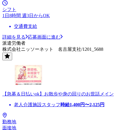
シフト
1日8時間 週3日からOK
交通費支給
詳細を見る
応募画面に進む
派遣労働者
株式会社ニッソーネット 名古屋支社/1201_5688
【急募＆日払いok】お散歩や身の回りのお世話メイン
老人介護施設スタッフ
時給
1,400
円〜
2,125
円
勤務地
面接地