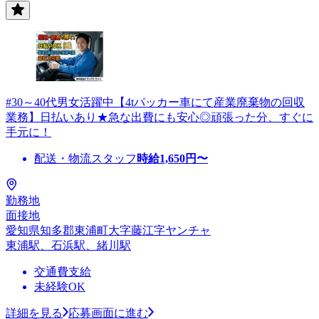
#30～40代男女活躍中【4tパッカー車にて産業廃棄物の回収
業務】日払いあり★急な出費にも安心◎頑張った分、すぐに
手元に！
配送・物流スタッフ
時給
1,650
円〜
勤務地
面接地
愛知県知多郡東浦町大字藤江字ヤンチャ
東浦駅、石浜駅、緒川駅
交通費支給
未経験OK
詳細を見る
応募画面に進む