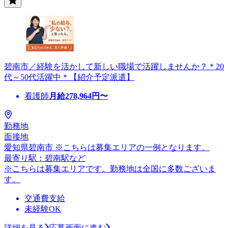
碧南市／経験を活かして新しい職場で活躍しませんか？＊20
代～50代活躍中＊【紹介予定派遣】
看護師
月給
278,964
円〜
勤務地
面接地
愛知県碧南市 ※こちらは募集エリアの一例となります。
最寄り駅：碧南駅など
※こちらは募集エリアです。勤務地は全国に多数ございま
す。
交通費支給
未経験OK
詳細を見る
応募画面に進む