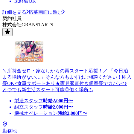
未経験OK
詳細を見る
応募画面に進む
契約社員
株式会社GRANSTARTS
＼所持金ゼロ・家なしからの再スタート応援！／ 「今日泊
まる場所がない…」そんな方もまずはご相談ください！即入
寮OK×食事サポートあり★家具家電付き個室寮でカバンひ
とつでも新生活スタート可能◎働く場所も
製造スタッフ
時給
2,000
円〜
組立スタッフ
時給
2,000
円〜
機械オペレーション
時給
2,000
円〜
勤務地