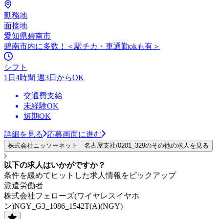
勤務地
面接地
愛知県碧南市
碧南市内に多数！＜駅チカ・車通勤okも有＞
シフト
1日4時間 週3日からOK
交通費支給
未経験OK
短期OK
詳細を見る
応募画面に進む
株式会社ニッソーネット 名古屋支社/0201_329のその他の求人を見る
以下の求人はいかがですか？
条件を緩めてヒットした求人情報をピックアップ
派遣労働者
株式会社フェローズ(ワイヤレスイヤホ
ン)NGY_G3_1086_1542T(A)(NGY)