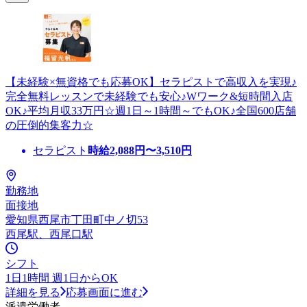
【未経験×無資格でも応募OK】セラピストで高収入を実現♪
完全無料レッスンで未経験でも安心♪Wワーク&短時間入店
OK♪平均月収33万円☆週1日～1時間～でもOK♪全国600店舗
の圧倒的集客力☆
セラピスト
時給
2,088
円〜
3,510
円
勤務地
面接地
愛知県西尾市丁田町中ノ切53
西尾駅、西尾口駅
シフト
1日1時間 週1日からOK
詳細を見る
応募画面に進む
派遣労働者