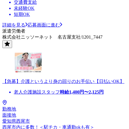
交通費支給
未経験OK
短期OK
詳細を見る
応募画面に進む
派遣労働者
株式会社ニッソーネット 名古屋支社/1201_7447
【急募】介護というより身の回りのお手伝い【日払いOK】
老人介護施設スタッフ
時給
1,400
円〜
2,125
円
勤務地
面接地
愛知県西尾市
西尾市内に多数！＜駅チカ・車通勤okも有＞