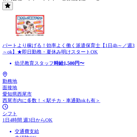
パートより稼げる！効率よく働く派遣保育士【1日4h～／週3
～ok】★即日勤務・夏休み明けスタートOK
幼児教育スタッフ
時給
1,500
円〜
勤務地
面接地
愛知県西尾市
西尾市内に多数！＜駅チカ・車通勤okも有＞
シフト
1日4時間 週3日からOK
交通費支給