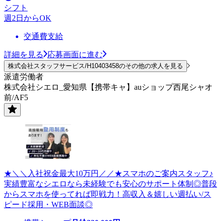
シフト
週2日からOK
交通費支給
詳細を見る
応募画面に進む
株式会社スタッフサービス/H10403458のその他の求人を見る
派遣労働者
株式会社シエロ_愛知県【携帯キャ】auショップ西尾シャオ
前/AF5
★＼＼入社祝金最大10万円／／★スマホのご案内スタッフ♪
実績豊富なシエロなら未経験でも安心のサポート体制◎普段
からスマホを使ってれば即戦力！高収入＆嬉しい週払い/ス
ピード採用・WEB面談◎