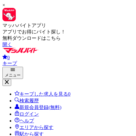
×
マッハバイトアプリ
アプリでお得にバイト探し！
無料ダウンロードはこちら
開く
0
キープ
メニュー
キープした求人を見る
0
検索履歴
新規会員登録(無料)
ログイン
ヘルプ
エリアから探す
駅から探す