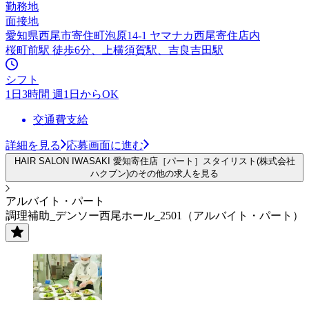
勤務地
面接地
愛知県西尾市寄住町泡原14-1 ヤマナカ西尾寄住店内
桜町前駅 徒歩6分、上横須賀駅、吉良吉田駅
シフト
1日3時間 週1日からOK
交通費支給
詳細を見る
応募画面に進む
HAIR SALON IWASAKI 愛知寄住店［パート］スタイリスト(株式会社
ハクブン)のその他の求人を見る
アルバイト・パート
調理補助_デンソー西尾ホール_2501（アルバイト・パート）