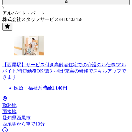
る
アルバイト・パート
株式会社スタッフサービス/H10403458
【西尾駅】サービス付き高齢者住宅での介護のお仕事/アル
バイト/時短勤務OK/週3～4日/充実の研修でスキルアップで
きます
医療・福祉系
時給
1,140
円
勤務地
面接地
愛知県西尾市
西尾駅から車で10分