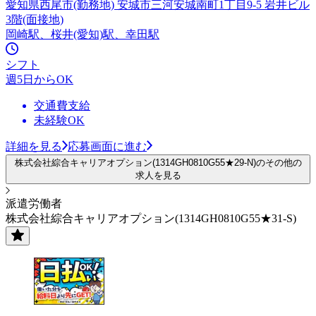
愛知県西尾市(勤務地) 安城市三河安城南町1丁目9-5 岩井ビル
3階(面接地)
岡崎駅、桜井(愛知)駅、幸田駅
シフト
週5日からOK
交通費支給
未経験OK
詳細を見る
応募画面に進む
株式会社綜合キャリアオプション(1314GH0810G55★29-N)のその他の
求人を見る
派遣労働者
株式会社綜合キャリアオプション(1314GH0810G55★31-S)