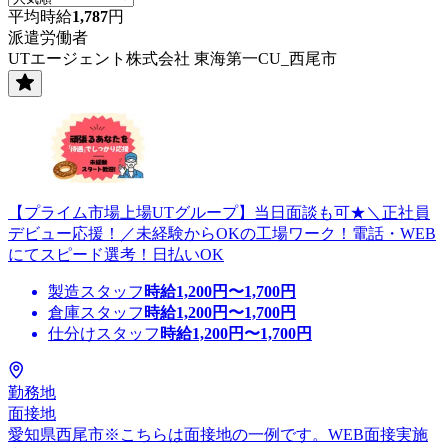
平均時給
1,787
円
派遣労働者
UTエージェント株式会社 東海第一CU_西尾市
【プライム市場上場UTグループ】当日面談も可★＼正社員
デビュー応援！／未経験からOKの工場ワーク！電話・WEB
にてスピード選考！日払いOK
製造スタッフ
時給
1,200
円〜
1,700
円
倉庫スタッフ
時給
1,200
円〜
1,700
円
仕分けスタッフ
時給
1,200
円〜
1,700
円
勤務地
面接地
愛知県西尾市※こちらは面接地の一例です。WEB面接実施