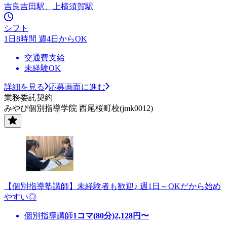
吉良吉田駅、上横須賀駅
シフト
1日8時間 週4日からOK
交通費支給
未経験OK
詳細を見る
応募画面に進む
業務委託契約
みやび個別指導学院 西尾桜町校(jmk0012)
【個別指導塾講師】未経験者も歓迎♪ 週1日～OKだから始め
やすい◎
個別指導講師
1コマ(80分)
2,128
円〜