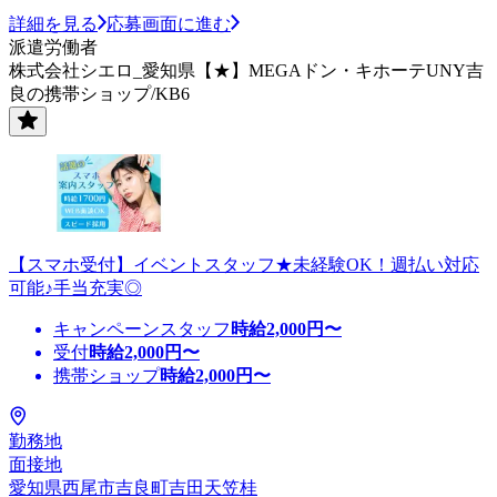
詳細を見る
応募画面に進む
派遣労働者
株式会社シエロ_愛知県【★】MEGAドン・キホーテUNY吉
良の携帯ショップ/KB6
【スマホ受付】イベントスタッフ★未経験OK！週払い対応
可能♪手当充実◎
キャンペーンスタッフ
時給
2,000
円〜
受付
時給
2,000
円〜
携帯ショップ
時給
2,000
円〜
勤務地
面接地
愛知県西尾市吉良町吉田天笠桂