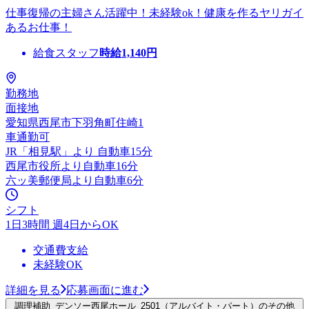
仕事復帰の主婦さん活躍中！未経験ok！健康を作るヤリガイ
あるお仕事！
給食スタッフ
時給
1,140
円
勤務地
面接地
愛知県西尾市下羽角町住崎1
車通勤可
JR「相見駅」より 自動車15分
西尾市役所より自動車16分
六ッ美郵便局より自動車6分
シフト
1日3時間 週4日からOK
交通費支給
未経験OK
詳細を見る
応募画面に進む
調理補助_デンソー西尾ホール_2501（アルバイト・パート）のその他