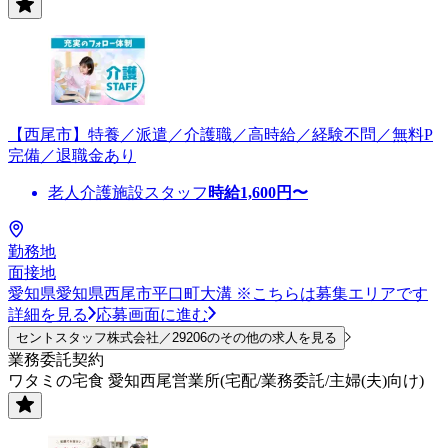
【西尾市】特養／派遣／介護職／高時給／経験不問／無料P
完備／退職金あり
老人介護施設スタッフ
時給
1,600
円〜
勤務地
面接地
愛知県愛知県西尾市平口町大溝 ※こちらは募集エリアです
詳細を見る
応募画面に進む
セントスタッフ株式会社／29206のその他の求人を見る
業務委託契約
ワタミの宅食 愛知西尾営業所(宅配/業務委託/主婦(夫)向け)