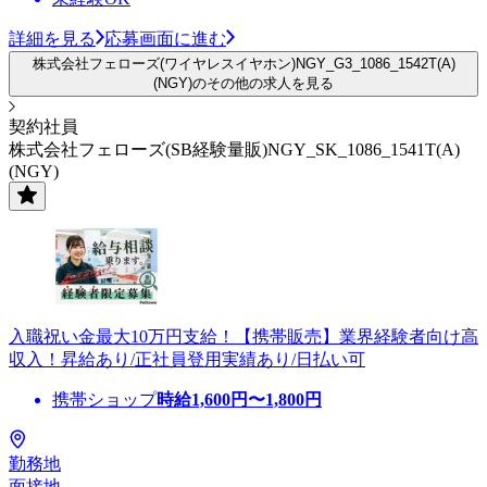
詳細を見る
応募画面に進む
株式会社フェローズ(ワイヤレスイヤホン)NGY_G3_1086_1542T(A)
(NGY)のその他の求人を見る
契約社員
株式会社フェローズ(SB経験量販)NGY_SK_1086_1541T(A)
(NGY)
入職祝い金最大10万円支給！【携帯販売】業界経験者向け高
収入！昇給あり/正社員登用実績あり/日払い可
携帯ショップ
時給
1,600
円〜
1,800
円
勤務地
面接地