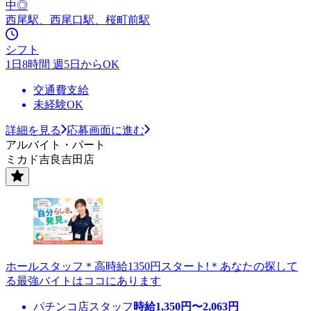
中◎
西尾駅、西尾口駅、桜町前駅
シフト
1日8時間 週5日からOK
交通費支給
未経験OK
詳細を見る
応募画面に進む
アルバイト・パート
ミカド吉良吉田店
ホールスタッフ＊高時給1350円スタート!＊あなたの探して
る最強バイトはココにあります
パチンコ店スタッフ
時給
1,350
円〜
2,063
円