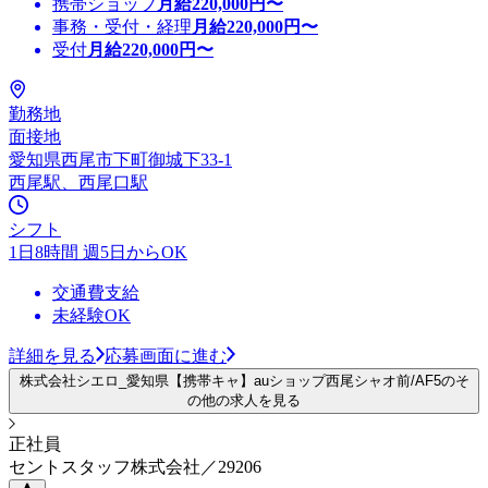
携帯ショップ
月給
220,000
円〜
事務・受付・経理
月給
220,000
円〜
受付
月給
220,000
円〜
勤務地
面接地
愛知県西尾市下町御城下33-1
西尾駅、西尾口駅
シフト
1日8時間 週5日からOK
交通費支給
未経験OK
詳細を見る
応募画面に進む
株式会社シエロ_愛知県【携帯キャ】auショップ西尾シャオ前/AF5のそ
の他の求人を見る
正社員
セントスタッフ株式会社／29206