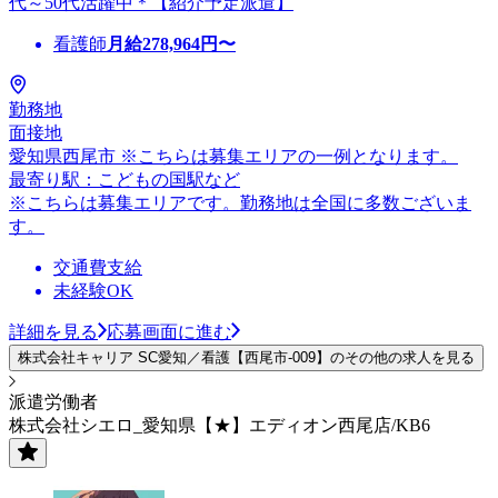
代～50代活躍中＊【紹介予定派遣】
看護師
月給
278,964
円〜
勤務地
面接地
愛知県西尾市 ※こちらは募集エリアの一例となります。
最寄り駅：こどもの国駅など
※こちらは募集エリアです。勤務地は全国に多数ございま
す。
交通費支給
未経験OK
詳細を見る
応募画面に進む
株式会社キャリア SC愛知／看護【西尾市-009】のその他の求人を見る
派遣労働者
株式会社シエロ_愛知県【★】エディオン西尾店/KB6