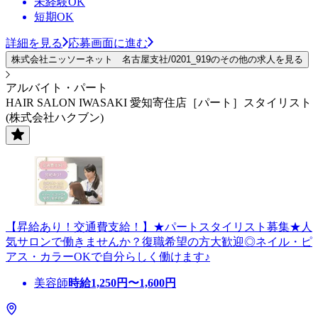
未経験OK
短期OK
詳細を見る
応募画面に進む
株式会社ニッソーネット 名古屋支社/0201_919のその他の求人を見る
アルバイト・パート
HAIR SALON IWASAKI 愛知寄住店［パート］スタイリスト
(株式会社ハクブン)
【昇給あり！交通費支給！】★パートスタイリスト募集★人
気サロンで働きませんか？復職希望の方大歓迎◎ネイル・ピ
アス・カラーOKで自分らしく働けます♪
美容師
時給
1,250
円〜
1,600
円