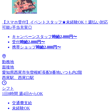
【スマホ受付】イベントスタッフ★未経験OK！週払い対応
可能♪手当充実◎
キャンペーンスタッフ
時給
2,000
円〜
受付
時給
2,000
円〜
携帯ショップ
時給
2,000
円〜
勤務地
面接地
愛知県西尾市矢曽根町長配8番地いつも内2階
西尾駅、西尾口駅
シフト
1日8時間 週4日からOK
交通費支給
未経験OK