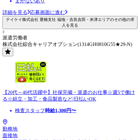
まかないあり
詳細を見る
応募画面に進む
テイケイ株式会社 豊橋支社 福地・吉良吉田・米津エリアのその他の求
人を見る
派遣労働者
株式会社綜合キャリアオプション(1314GH0810G55★29-N)
【20代～40代活躍中】社保完備・派遣のお仕事☆週5で働け
る☆組立・加工・食品製造など/日払いOK
検査スタッフ
時給
1,300
円〜
勤務地
面接地