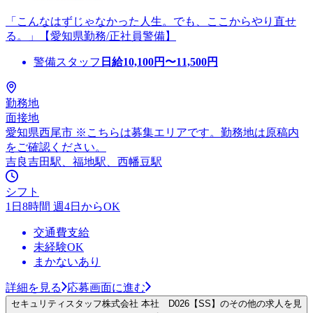
「こんなはずじゃなかった人生。でも、ここからやり直せ
る。」【愛知県勤務/正社員警備】
警備スタッフ
日給
10,100
円〜
11,500
円
勤務地
面接地
愛知県西尾市 ※こちらは募集エリアです。勤務地は原稿内
をご確認ください。
吉良吉田駅、福地駅、西幡豆駅
シフト
1日8時間 週4日からOK
交通費支給
未経験OK
まかないあり
詳細を見る
応募画面に進む
セキュリティスタッフ株式会社 本社 D026【SS】のその他の求人を見