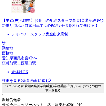
【主婦(夫)活躍中】お弁当の配達スタッフ募集!普通免許必須
◎乗り慣れた自家用車で安心配達♪子供を連れて働ける！
デリバリースタッフ
完全出来高制
勤務地
面接地
愛知県西尾市宮町55-1
桜町前駅、西尾口駅
未経験OK
詳細を見る
応募画面に進む
ワタミの宅食 愛知西尾営業所(宅配/業務委託/主婦(夫)向け)のその他の
求人を見る
派遣労働者
株式会社ニッソーネット 名古屋支社/0201_919