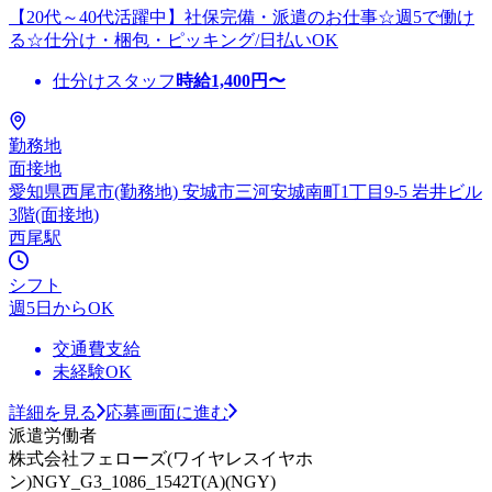
【20代～40代活躍中】社保完備・派遣のお仕事☆週5で働け
る☆仕分け・梱包・ピッキング/日払いOK
仕分けスタッフ
時給
1,400
円〜
勤務地
面接地
愛知県西尾市(勤務地) 安城市三河安城南町1丁目9-5 岩井ビル
3階(面接地)
西尾駅
シフト
週5日からOK
交通費支給
未経験OK
詳細を見る
応募画面に進む
派遣労働者
株式会社フェローズ(ワイヤレスイヤホ
ン)NGY_G3_1086_1542T(A)(NGY)