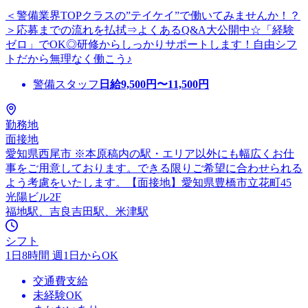
＜警備業界TOPクラスの”テイケイ”で働いてみませんか！？
＞応募までの流れを払拭⇒よくあるQ&A大公開中☆「経験
ゼロ」でOK◎研修からしっかりサポートします！自由シフ
トだから無理なく働こう♪
警備スタッフ
日給
9,500
円〜
11,500
円
勤務地
面接地
愛知県西尾市 ※本原稿内の駅・エリア以外にも幅広くお仕
事をご用意しております。できる限りご希望に合わせられる
よう考慮をいたします。【面接地】愛知県豊橋市立花町45
光陽ビル2F
福地駅、吉良吉田駅、米津駅
シフト
1日8時間 週1日からOK
交通費支給
未経験OK