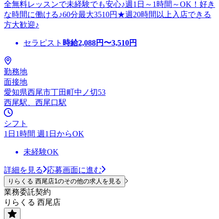
全無料レッスンで未経験でも安心♪週1日～1時間～OK！好き
な時間に働ける♪60分最大3510円★週20時間以上入店できる
方大歓迎♪
セラピスト
時給
2,088
円〜
3,510
円
勤務地
面接地
愛知県西尾市丁田町中ノ切53
西尾駅、西尾口駅
シフト
1日1時間 週1日からOK
未経験OK
詳細を見る
応募画面に進む
りらくる 西尾店1のその他の求人を見る
業務委託契約
りらくる 西尾店