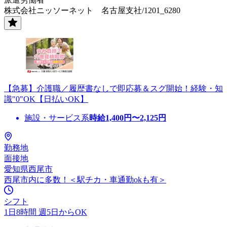
株式会社ニッソーネット 名古屋支社/1201_6280
【急募】介護職／履歴書なしで即応募＆スグ開始！経験・知
識"0"OK【日払いOK】
施設・サービス系
時給
1,400
円〜
2,125
円
勤務地
面接地
愛知県西尾市
西尾市内に多数！＜駅チカ・車通勤okも有＞
シフト
1日8時間 週5日からOK