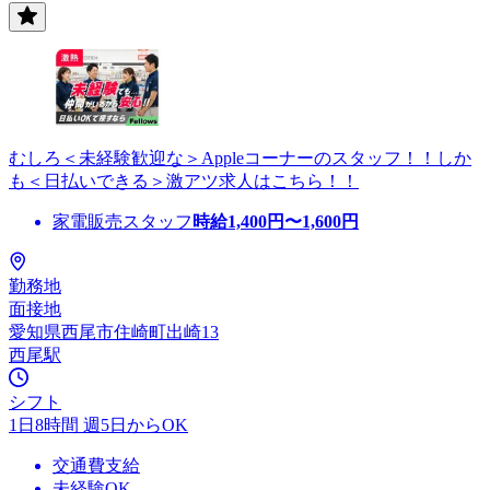
むしろ＜未経験歓迎な＞Appleコーナーのスタッフ！！しか
も＜日払いできる＞激アツ求人はこちら！！
家電販売スタッフ
時給
1,400
円〜
1,600
円
勤務地
面接地
愛知県西尾市住崎町出崎13
西尾駅
シフト
1日8時間 週5日からOK
交通費支給
未経験OK